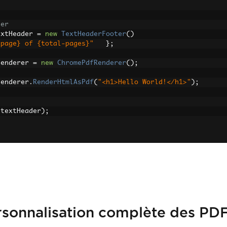
der
extHeader 
=
new
TextHeaderFooter
()
{page} of {total-pages}"
};
F
renderer 
=
new
ChromePdfRenderer
();
renderer
.
RenderHtmlAsPdf
(
"<h1>Hello World!</h1>"
);
(
textHeader
);
ersonnalisation complète des PD