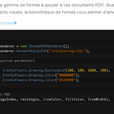
ge gamme de formes à ajouter à vos documents PDF. Que 
ents visuels, la bibliothèque de formes vous permet d'améli
 formes
renderer 
=
new
ChromePdfRenderer
();
renderer
.
RenderHtmlAsPdf
(
"<h1>testing</h1>"
);
equired parameters
w
IronSoftware
.
Drawing
.
RectangleF
(
200
,
100
,
1000
,
100
);
w
IronSoftware
.
Drawing
.
Color
(
"#000000"
);
w
IronSoftware
.
Drawing
.
Color
(
"#32AB90"
);
on PDF
pageIndex
,
 rectangle
,
 lineColor
,
 fillColor
,
 lineWidth
);