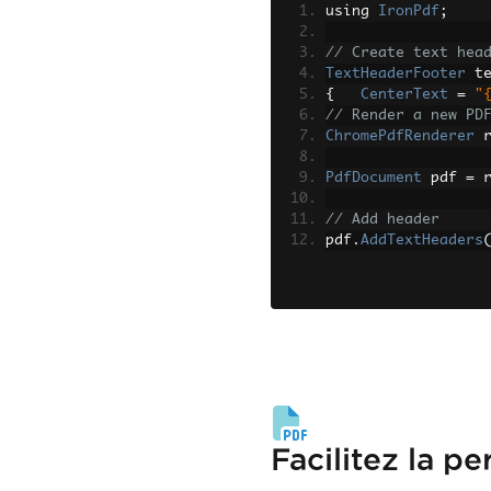
using 
IronPdf
;
// Create text hea
TextHeaderFooter
 t
{
CenterText
=
"
// Render a new PD
ChromePdfRenderer
 
PdfDocument
 pdf 
=
 
// Add header
pdf
.
AddTextHeaders
Facilitez la p