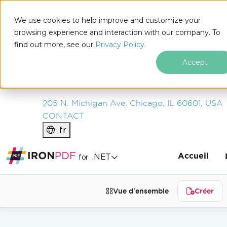
IRON
SOFTWARE
We use cookies to help improve and customize your
PRODUITS
browsing experience and interaction with our company. To
find out more, see our
ENTREPRISE
Privacy Policy.
SOLUTIONS
Accept
RESSOURCES
À PROPOS DE NOUS
205 N. Michigan Ave. Chicago, IL 60601, USA
CONTACT
fr
Accueil
.NET
for
Vue d'ensemble
Créer
Passer au contenu du pied de page