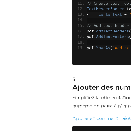
// Create text foo
TextHeaderFooter
 t
{
CenterText
=
// Add text header
pdf
.
AddTextHeaders
pdf
.
AddTextFooters
pdf
.
SaveAs
(
"addTex
5
Ajouter des num
Simplifiez la numérotati
numéros de page à n'impo
Apprenez comment :
ajo