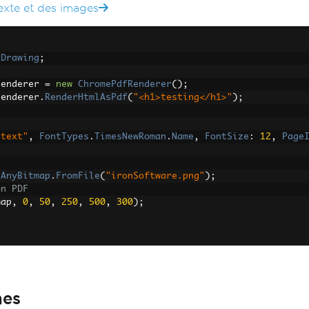
texte et des images
.
Drawing
;
renderer 
=
new
ChromePdfRenderer
();
renderer
.
RenderHtmlAsPdf
(
"<h1>testing</h1>"
);
F
 text"
,
FontTypes
.
TimesNewRoman
.
Name
,
FontSize
:
12
,
Page
AnyBitmap
.
FromFile
(
"ironSoftware.png"
);
on PDF
map
,
0
,
50
,
250
,
500
,
300
);
mes