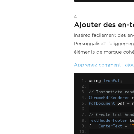
4
Ajouter des en-
Insérez facilement des e
Personnalisez l'alignement
éléments de marque cohér
Apprenez comment :
ajo
using 
IronPdf
;
// Instantiate ren
ChromePdfRenderer
 
PdfDocument
 pdf 
=
 
// Create text hea
TextHeaderFooter
 t
{
CenterText
=
"