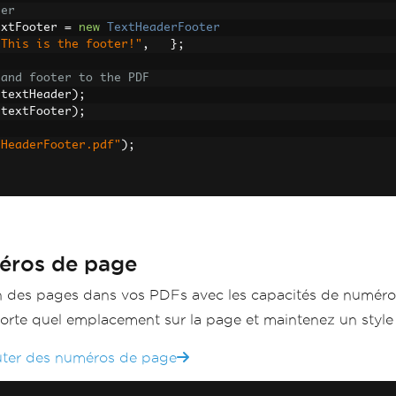
ter
extFooter 
=
new
TextHeaderFooter
"This is the footer!"
,
};
 and footer to the PDF
(
textHeader
);
(
textFooter
);
tHeaderFooter.pdf"
);
éros de page
on des pages dans vos PDFs avec les capacités de numéro
rte quel emplacement sur la page et maintenez un style
uter des numéros de page