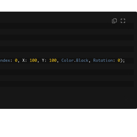
Index
:
0
,
 X
:
100
,
 Y
:
100
,
Color
.
Black
,
Rotation
:
0
);
C#