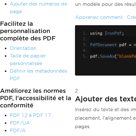
Ajouter des numéros de
un modèle pour des résult
page
Apprenez comment :
Cré
Facilitez la
personnalisation
using 
IronPdf
;
complète des PDF
PdfDocument
 pdf 
=
Orientation
Taille de papier
pdf
.
SaveAs
(
"blankP
personnalisée
Définir les métadonnées
PDF
Améliorez les normes
2
Ajouter des text
PDF, l'accessibilité et la
conformité
Insérez du texte et des 
PDF 1.2 à PDF 1.7
placement, l'alignement et
PDF/UA
pages.
PDF/A