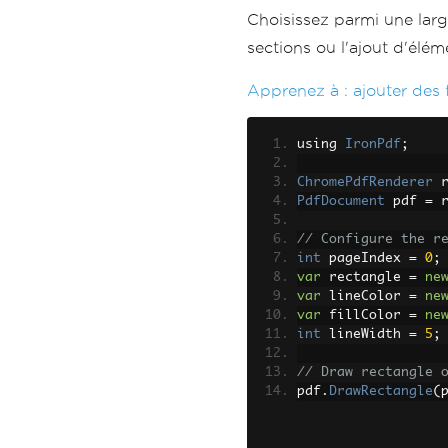
Choisissez parmi une lar
sections ou l'ajout d'élém
Apprenez à :
ajouter des
using 
IronPdf
;
ChromePdfRenderer
 
PdfDocument
 pdf 
=
 
// Configure the r
int
 pageIndex 
=
0
;
var
 rectangle 
=
ne
var
 lineColor 
=
ne
var
 fillColor 
=
ne
int
 lineWidth 
=
5
;
// Draw rectangle 
pdf
.
DrawRectangle
(