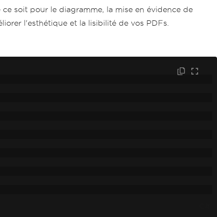
ce soit pour le diagramme, la mise en évidence de
orer l'esthétique et la lisibilité de vos PDFs.
C#