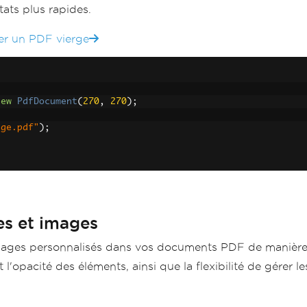
ats plus rapides.
er un PDF vierge
new
PdfDocument
(
270
,
270
);
age.pdf"
);
es et images
images personnalisés dans vos documents PDF de manière t
 l'opacité des éléments, ainsi que la flexibilité de gérer l