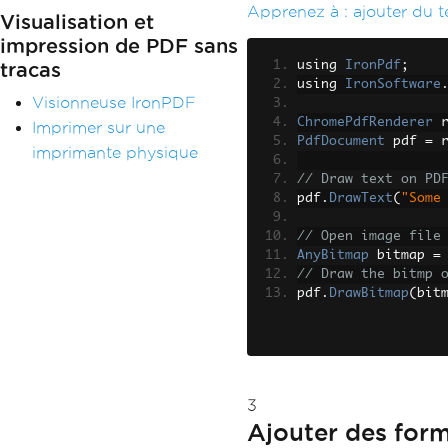
Apprenez à :
ajouter du 
Visualisation et
impression de PDF sans
using 
IronPdf
;
tracas
using 
IronSoftware
Visionneuse IronPDF
ChromePdfRenderer
 
Imprimer sur une
PdfDocument
 pdf 
=
 
imprimante physique
// Draw text on PD
pdf
.
DrawText
(
"Some
// Open image file
AnyBitmap
 bitmap 
=
// Draw the bitmp 
pdf
.
DrawBitmap
(
bit
3
Ajouter des for