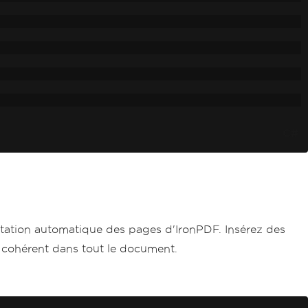
C#
tation automatique des pages d'IronPDF. Insérez des
 cohérent dans tout le document.