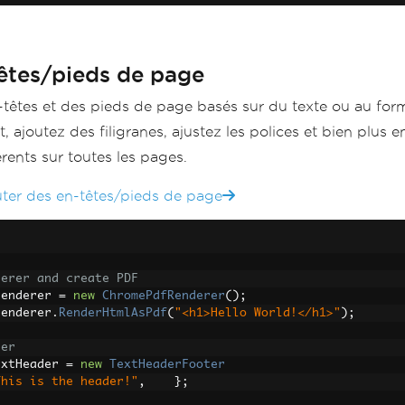
têtes/pieds de page
n-têtes et des pieds de page basés sur du texte ou au fo
, ajoutez des filigranes, ajustez les polices et bien plus e
ents sur toutes les pages.
uter des en-têtes/pieds de page
derer and create PDF
renderer 
=
new
ChromePdfRenderer
();
renderer
.
RenderHtmlAsPdf
(
"<h1>Hello World!</h1>"
);
der
extHeader 
=
new
TextHeaderFooter
This is the header!"
,
};