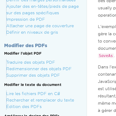
des opér
Ajouter des en-têtes/pieds de page
usually 
sur des pages spécifiques
operatio
Impression de PDF
Attacher une page de couverture
L'exempl
Définir en niveaux de gris
gère la 
to conve
Modifier des PDFs
document
Modifier l'objet PDF
.
SaveAs
Traduire des objets PDF
Dans l'e
Redimensionner des objets PDF
contenan
Supprimer des objets PDF
JavaScri
Modifier le texte du document
est utili
Lire les fichiers PDF en C#
résultant
Rechercher et remplacer du texte
même m
Édition des PDFs
à gérer d