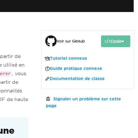
Code
Voir sur GitHub
artir de
Tutoriel connexe
 utilisé en
Guide pratique connexe
, vous
erer
Documentation de classe
artir de
ionnalités
PDF de haute
Signaler un problème sur cette
page
'une