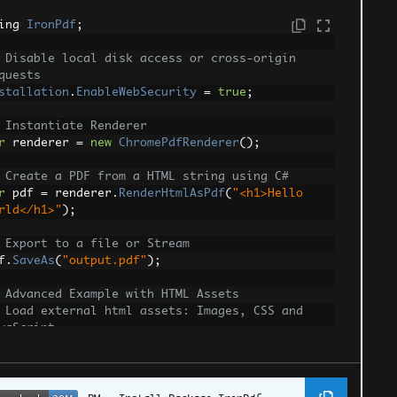
ing 
IronPdf
;
 Disable local disk access or cross-origin 
quests
stallation
.
EnableWebSecurity
=
true
;
 Instantiate Renderer
r
 renderer 
=
new
ChromePdfRenderer
();
 Create a PDF from a HTML string using C#
r
 pdf 
=
 renderer
.
RenderHtmlAsPdf
(
"<h1>Hello 
rld</h1>"
);
 Export to a file or Stream
f
.
SaveAs
(
"output.pdf"
);
 Advanced Example with HTML Assets
 Load external html assets: Images, CSS and 
vaScript.
 An optional BasePath 'C:\site\assets\' is set 
 the file location to load assets from
r
 myAdvancedPdf 
=
 renderer
.
RenderHtmlAsPdf
(
"
mg src='icons/iron.png'>"
,
@"C:\site\assets\"
);