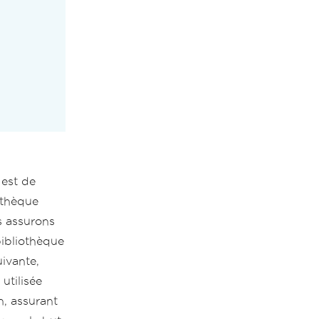
est de
othèque
s assurons
bibliothèque
ivante,
utilisée
n, assurant