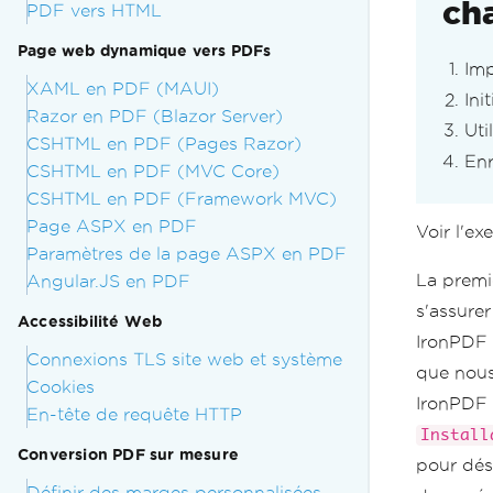
ch
PDF vers HTML
Page web dynamique vers PDFs
Imp
XAML en PDF (MAUI)
Ini
Razor en PDF (Blazor Server)
Uti
CSHTML en PDF (Pages Razor)
Enr
CSHTML en PDF (MVC Core)
CSHTML en PDF (Framework MVC)
Page ASPX en PDF
Voir l'e
Paramètres de la page ASPX en PDF
La premi
Angular.JS en PDF
s'assurer
Accessibilité Web
IronPDF 
Connexions TLS site web et système
que nous
Cookies
IronPDF 
En-tête de requête HTTP
Install
Conversion PDF sur mesure
pour désa
Définir des marges personnalisées