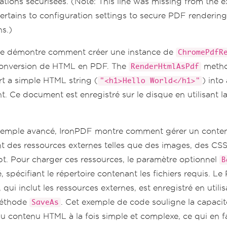
ations sécurisées. (Note: This line was missing from the 
pertains to configuration settings to secure PDF rendering
ns.)
e démontre comment créer une instance de
ChromePdfR
conversion de HTML en PDF. The
metho
RenderHtmlAsPdf
rt a simple HTML string (
) into
"<h1>Hello World</h1>"
. Ce document est enregistré sur le disque en utilisant 
xemple avancé, IronPDF montre comment gérer un cont
t des ressources externes telles que des images, des CSS
pt. Pour charger ces ressources, le paramètre optionnel
B
sé, spécifiant le répertoire contenant les fichiers requis. L
, qui inclut les ressources externes, est enregistré en utilis
éthode
. Cet exemple de code souligne la capaci
SaveAs
u contenu HTML à la fois simple et complexe, ce qui en fa