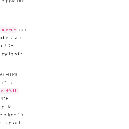
example but
qui
enderer
d is used
 a PDF
la méthode
enu HTML
 et du
asePath
e PDF
ant la
té d'IronPDF
it un outil