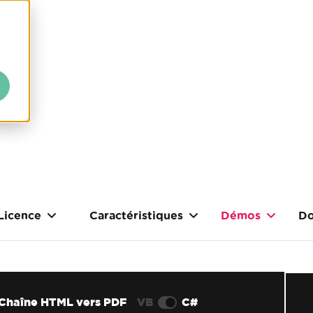
Licence
Caractéristiques
Démos
Do
Chaîne HTML vers PDF
VB
C#