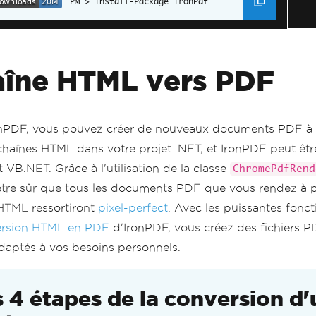
Install-Package IronPdf
AdvancedPdf
.
SaveAs
(
"html-with-assets.pdf"
);
îne HTML vers PDF
nPDF, vous pouvez créer de nouveaux documents PDF à p
chaînes HTML dans votre projet .NET, et IronPDF peut être
 VB.NET. Grâce à l'utilisation de la classe
ChromePdfRend
tre sûr que tous les documents PDF que vous rendez à p
HTML ressortiront
pixel-perfect
. Avec les puissantes fonct
ersion HTML en PDF
d'IronPDF, vous créez des fichiers 
adaptés à vos besoins personnels.
s 4 étapes de la conversion d