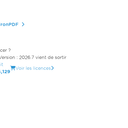
 IronPDF
cer ?
Version : 2026.7 vient de sortir
it
Voir les licences
,129