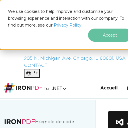
IRON
SOFTWARE
We use cookies to help improve and customize your
PRODUITS
browsing experience and interaction with our company. To
find out more, see our
ENTREPRISE
Privacy Policy.
SOLUTIONS
Accept
RESSOURCES
À PROPOS DE NOUS
205 N. Michigan Ave. Chicago, IL 60601, USA
CONTACT
fr
Accueil
.NET
for
Passer au contenu du pied de page
Exemple de code