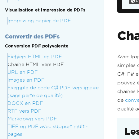
my
Visualisation et impression de PDFs
Impression papier de PDF
Cha
Convertir des PDFs
Conversion PDF polyvalente
Fichiers HTML en PDF
Avec Iro
Chaîne HTML vers PDF
simples 
URL en PDF
C#, F# et
Images en PDF
pouvez ê
Exemple de code C# PDF vers image
chaînes 
(sans perte de qualité)
de
conv
DOCX en PDF
qualité 
RTF vers PDF
Markdown vers PDF
TIFF en PDF avec support multi-
Le
pages