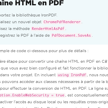
aîne HTML en PDF
ortez la bibliothèque IronPDF.
tialisez un nouvel objet
.
ChromePdfRenderer
lisez la méthode
.
RenderHtmlAsPdf
egistrez le PDF à l'aide de
.
PdfDocument.SaveAs
xemple de code ci-dessous pour plus de détails :
ère étape pour convertir une chaîne HTML en PDF en C# 
 que vous avez bien configuré et fait fonctionner la bibli
dans votre projet. En incluant
, nous nou
using IronPdf
 pouvons accéder aux classes nécessaires à partir de la 
pour effectuer la conversion de HTML en PDF. La ligne su
, est conceptuellement 
ation.EnableWebSecurity = true
ctiver l'accès au disque local ou les requêtes cross-origi