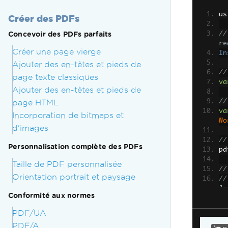
us
Créer des PDFs
Concevoir des PDFs parfaits
//
re
Créer une page vierge
In
Ajouter des en-têtes et pieds de
//
page texte classiques
va
Ajouter des en-têtes et pieds de
page HTML
//
va
Incorporation de bitmaps et
Wo
d'images
//
Personnalisation complète des PDFs
pd
Taille de PDF personnalisée
//
Orientation portrait et paysage
//
Ja
Conformité aux normes
//
as
PDF/UA
va
PDF/A
<i