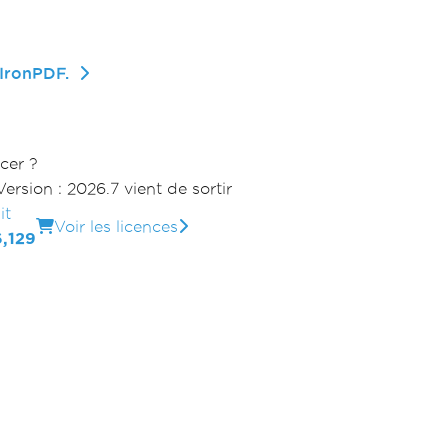
IronPDF.
cer ?
Version : 2026.7 vient de sortir
it
Voir les licences
,129