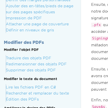
Ensuite,
Ajouter des en-têtes/pieds de page
notre do
sur des pages spécifiques
Impression de PDF
signature
Attacher une page de couverture
que
.pfx
Définir en niveaux de gris
accéder à
Signing
Modifier des PDFs
métadonn
Modifier l'objet PDF
document
Traduire des objets PDF
document
Redimensionner des objets PDF
Ensuite,
Supprimer des objets PDF
avons cr
Modifier le texte du document
document 
Lire les fichiers PDF en C#
peuvent 
Rechercher et remplacer du texte
Édition des PDFs
Enfin, n
,
SaveAs