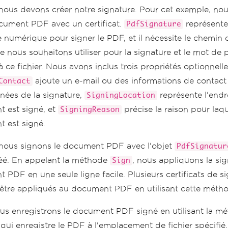
 nous devons créer notre signature. Pour cet exemple, no
cument PDF avec un certificat.
représente 
PdfSignature
 numérique pour signer le PDF, et il nécessite le chemin d
 nous souhaitons utiliser pour la signature et le mot de 
 ce fichier. Nous avons inclus trois propriétés optionnelle
ajoute un e-mail ou des informations de contact
Contact
ées de la signature,
représente l'endro
SigningLocation
 est signé, et
précise la raison pour laqu
SigningReason
 est signé.
 nous signons le document PDF avec l'objet
PdfSignatur
éé. En appelant la méthode
, nous appliquons la si
Sign
PDF en une seule ligne facile. Plusieurs certificats de s
être appliqués au document PDF en utilisant cette méth
ous enregistrons le document PDF signé en utilisant la m
 qui enregistre le PDF à l'emplacement de fichier spécifié.