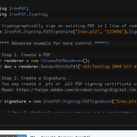
ing 
IronPdf
;
ing 
IronPdf
.
Signing
;
 Cryptographically sign an existing PDF in 1 line of cod
w
IronPdf
.
Signing
.
PdfSignature
(
"Iron.p12"
,
"123456"
).
Sig
**** Advanced example for more control *****/
 Step 1. Create a PDF
r
 renderer 
=
new
ChromePdfRenderer
();
r
 doc 
=
 renderer
.
RenderHtmlAsPdf
(
"<h1>Testing 2048 bit d
 Step 2. Create a Signature.
 You may create a .pfx or .p12 PDF signing certificate u
 Read: https://helpx.adobe.com/acrobat/using/digital-ids
r
 signature 
=
new
IronPdf
.
Signing
.
PdfSignature
(
"Iron.pfx
// Step 3. Optional signing options and a handwritten 
SigningContact
=
"support@ironsoftware.com"
,
SigningLocation
=
"Chicago, USA"
,
SigningReason
=
"To show how to sign a PDF"