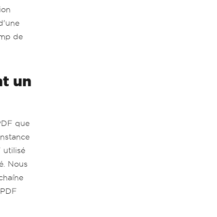
ion
d'une
amp de
t un
 PDF que
instance
utilisé
é. Nous
chaîne
e PDF