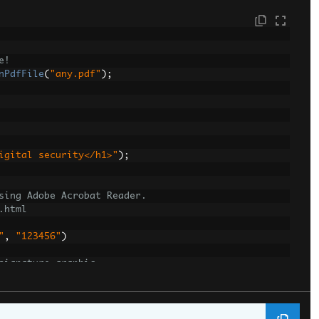
e!
nPdfFile
(
"any.pdf"
);
igital security</h1>"
);
sing Adobe Acrobat Reader.
.html
"
,
"123456"
)
signature graphic