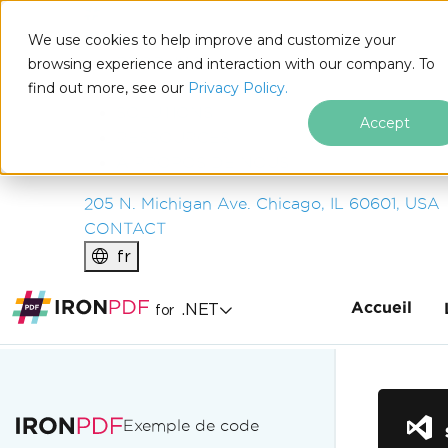
IRON
SOFTWARE
We use cookies to help improve and customize your
PRODUITS
browsing experience and interaction with our company. To
find out more, see our
ENTREPRISE
Privacy Policy.
SOLUTIONS
Accept
RESSOURCES
À PROPOS DE NOUS
205 N. Michigan Ave. Chicago, IL 60601, USA
CONTACT
fr
Accueil
.NET
for
Passer au contenu du pied de page
Exemple de code