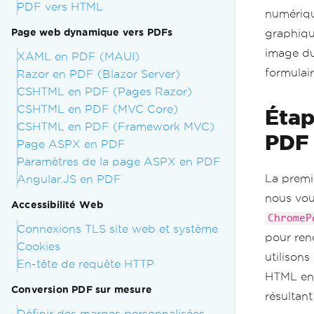
PDF vers HTML
numériqu
Page web dynamique vers PDFs
graphiqu
image du
XAML en PDF (MAUI)
formulair
Razor en PDF (Blazor Server)
CSHTML en PDF (Pages Razor)
CSHTML en PDF (MVC Core)
Étap
CSHTML en PDF (Framework MVC)
PDF 
Page ASPX en PDF
Paramètres de la page ASPX en PDF
La premi
Angular.JS en PDF
nous vou
Accessibilité Web
ChromeP
Connexions TLS site web et système
pour ren
Cookies
utilison
En-tête de requête HTTP
HTML en 
Conversion PDF sur mesure
résultant
Définir des marges personnalisées