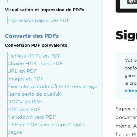
Visualisation et impression de PDFs
//
do
Impression papier de PDF
//
Sig
do
Convertir des PDFs
Conversion PDF polyvalente
Fichiers HTML en PDF
Votre
Chaîne HTML vers PDF
confo
URL en PDF
gérer
Images en PDF
la pr
Exemple de code C# PDF vers image
d'Iro
(sans perte de qualité)
DOCX en PDF
Signer n
RTF vers PDF
Markdown vers PDF
document
TIFF en PDF avec support multi-
même. Av
pages
fichier P