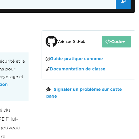
ning certificates may be used
 or byte array.
Code
Voir sur GitHub
Guide pratique connexe
curité et la
ons pour
Documentation de classe
 cryptage et
tion
Signaler un problème sur cette
page
té du
PDF lui-
 nouveau
ure