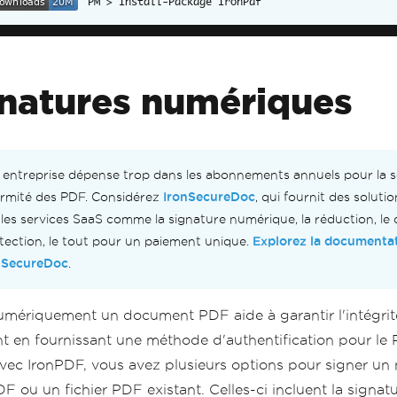
Install-Package IronPdf
Step 3. Sign the PDF with the PdfSignature. Multiple sig
c
.
Sign
(
signature
);
Step 4. The PDF is not signed until saved to file, steam
natures numériques
c
.
SaveAs
(
"signed.pdf"
);
 entreprise dépense trop dans les abonnements annuels pour la sé
IronSecureDoc
rmité des PDF. Considérez
, qui fournit des soluti
 les services SaaS comme la signature numérique, la réduction, le
Explorez la documenta
otection, le tout pour un paiement unique.
nSecureDoc
.
umériquement un document PDF aide à garantir l'intégri
 en fournissant une méthode d'authentification pour le 
ec IronPDF, vous avez plusieurs options pour signer un
DF ou un fichier PDF existant. Celles-ci incluent la signat