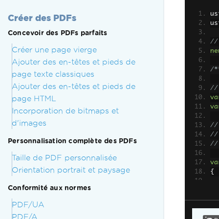
us
Créer des PDFs
us
Concevoir des PDFs parfaits
//
Créer une page vierge
ne
Ajouter des en-têtes et pieds de
/*
page texte classiques
Ajouter des en-têtes et pieds de
//
page HTML
va
va
Incorporation de bitmaps et
d'images
//
//
Personnalisation complète des PDFs
//
Taille de PDF personnalisée
va
Orientation portrait et paysage
{
Conformité aux normes
PDF/UA
PDF/A
};