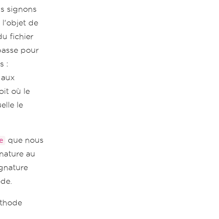
us signons
l'objet de
u fichier
passe pour
s :
 aux
it où le
elle le
que nous
e
gnature au
ignature
ode.
éthode