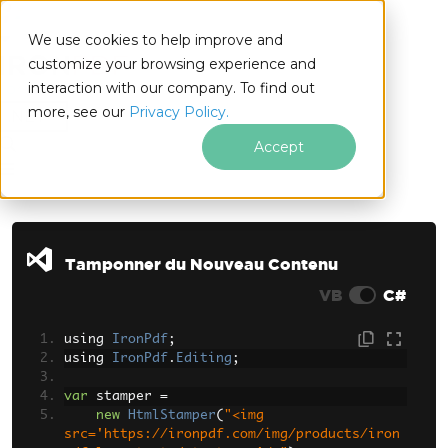
We use cookies to help improve and
customize your browsing experience and
interaction with our company. To find out
for
more, see our
Privacy Policy.
.NET
Accept
Passer au contenu du pied de page
Tamponner du Nouveau Contenu
VB
C#
using 
IronPdf
;
using 
IronPdf
.
Editing
;
var
 stamper 
=
new
HtmlStamper
(
"<img 
src='https://ironpdf.com/img/products/iron