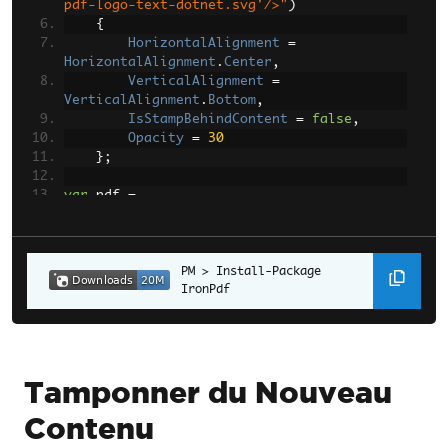
pdf-logo-text-dotnet.svg'/>"
)
{
HorizontalAlignment
=
HorizontalAlignment
.
Center
,
VerticalAlignment
=
VerticalAlignment
.
Bottom
,
IsStampBehindContent
=
false
,
Opacity
=
30
};
var
 pdf 
=
PdfDocument
.
FromFile
(
"Sample.pdf"
);
pdf
.
ApplyStamp
(
stamper
).
SaveAs
(
"stamped_im
age.pdf"
);
Install-Package 
IronPdf
Tamponner du Nouveau
Contenu