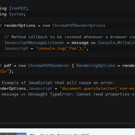
ing 
IronPdf
;
ing 
System
;
r
 renderOptions 
=
new
ChromePdfRenderOptions
// Method callback to be invoked whenever a browser co
JavascriptMessageListener
=
 message 
=>
Console
.
WriteLi
Javascript
=
"console.log('foo');"
,
r
 pdf 
=
new
ChromePdfRenderer
{
RenderingOptions
=
 rende
h1>"
);
 Example of JavaScript that will cause an error:
nderOptions
.
Javascript
=
"document.querySelector('non-ex
 message => Uncaught TypeError: Cannot read properties o