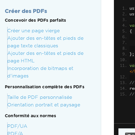
us
Créer des PDFs
us
Concevoir des PDFs parfaits
va
Créer une page vierge
{
Ajouter des en-têtes et pieds de
page texte classiques
Ajouter des en-têtes et pieds de
};
page HTML
va
Incorporation de bitmaps et
</
d'images
//
Personnalisation complète des PDFs
re
//
Taille de PDF personnalisée
Orientation portrait et paysage
Conformité aux normes
PDF/UA
PDF/A