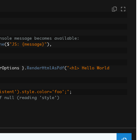
nsole message becomes available:
ne
(
$
"JS: {message}"
),
rOptions 
}.
RenderHtmlAsPdf
(
"<h1> Hello World 
istent').style.color='foo';"
;
f null (reading 'style')