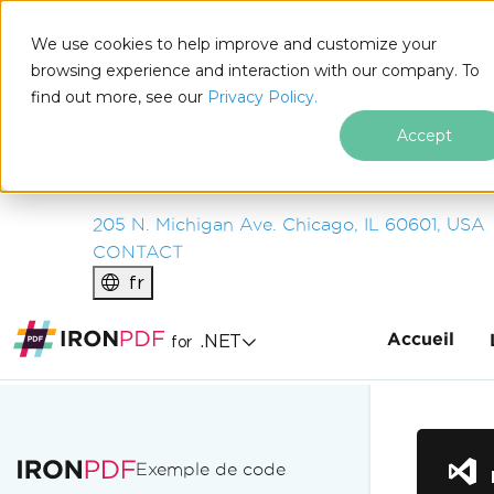
IRON
SOFTWARE
We use cookies to help improve and customize your
PRODUITS
browsing experience and interaction with our company. To
find out more, see our
ENTREPRISE
Privacy Policy.
SOLUTIONS
Accept
RESSOURCES
À PROPOS DE NOUS
205 N. Michigan Ave. Chicago, IL 60601, USA
CONTACT
fr
Accueil
.NET
for
Passer au contenu du pied de page
Exemple de code