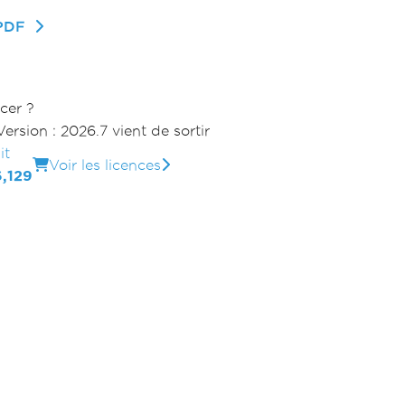
nPDF
cer ?
Version : 2026.7 vient de sortir
it
Voir les licences
,129