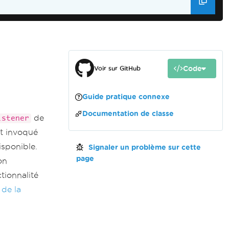
Code
Voir sur GitHub
Guide pratique connexe
Documentation de classe
de
istener
it invoqué
isponible.
Signaler un problème sur cette
page
on
tionnalité
de la