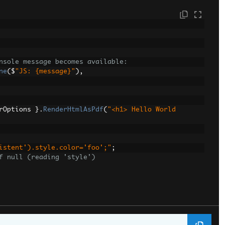
nsole message becomes available:
ne
(
$
"JS: {message}"
),
rOptions 
}.
RenderHtmlAsPdf
(
"<h1> Hello World 
istent').style.color='foo';"
;
f null (reading 'style')