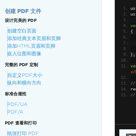
us
创建 PDF 文件
us
设计完美的 PDF
va
创建空白页面
{
添加经典文本页眉和页脚
添加HTML页眉和页脚
嵌入位图和图像
};
完整的 PDF 定制
va
</
自定义PDF大小
纵向和横向方向
//
re
标准合规性
//
PDF/UA
PDF/A
PDF 查看和打印
纸张打印 PDF