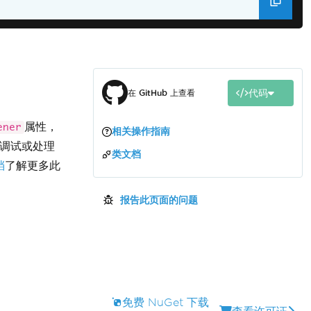
代码
在 GitHub 上查看
属性，
ener
相关操作指南
对调试或处理
类文档
档
了解更多此
报告此页面的问题
免费 NuGet 下载