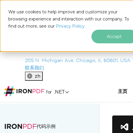
IRON
SOFTWARE
We use cookies to help improve and customize your
产品
browsing experience and interaction with our company. To
find out more, see our
企业
Privacy Policy.
解决方案
Accept
资源
关于我们
205 N. Michigan Ave. Chicago, IL 60601, USA
联系我们
zh
主页
.NET
for
跳至页脚内容
代码示例