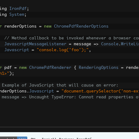
ing 
IronPdf
;
ing 
System
;
r
 renderOptions 
=
new
ChromePdfRenderOptions
// Method callback to be invoked whenever a browser co
JavascriptMessageListener
=
 message 
=>
Console
.
WriteLi
Javascript
=
"console.log('foo');"
,
r
 pdf 
=
new
ChromePdfRenderer
{
RenderingOptions
=
 rende
h1>"
);
 Example of JavaScript that will cause an error:
nderOptions
.
Javascript
=
"document.querySelector('non-ex
 message => Uncaught TypeError: Cannot read properties o