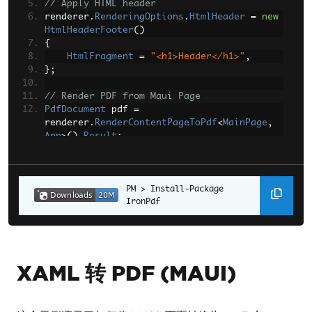
// Apply HTML header
renderer
.
RenderingOptions
.
HtmlHeader
=
new
HtmlHeaderFooter
()
{
HtmlFragment
=
"<h1>Header</h1>"
,
};
// Render PDF from Maui Page
PdfDocument
 pdf 
=
renderer
.
RenderContentPageToPdf
<
MainPage
,
App
>().
Result
;
pdf
.
SaveAs
(
@"C:\contentPageToPdf.pdf"
);
Install-Package 
IronPdf
XAML 转 PDF (MAUI)