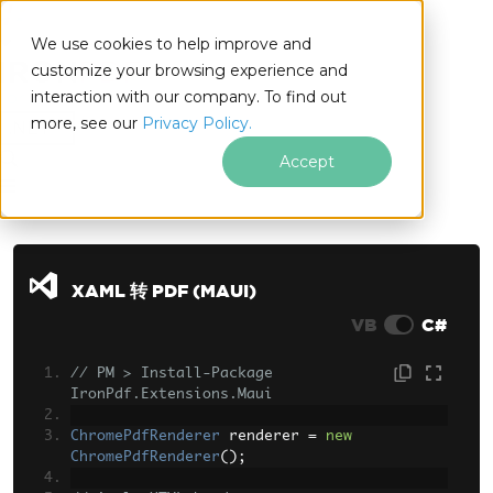
We use cookies to help improve and
customize your browsing experience and
interaction with our company. To find out
for
more, see our
Privacy Policy.
.NET
Accept
跳至页脚内容
XAML 转 PDF (MAUI)
VB
C#
// PM > Install-Package 
IronPdf.Extensions.Maui
ChromePdfRenderer
 renderer 
=
new
ChromePdfRenderer
();