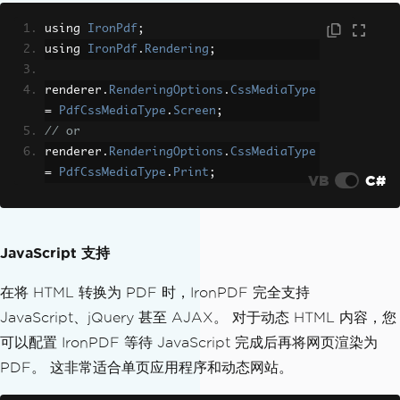
using 
IronPdf
;
using 
IronPdf
.
Rendering
;
renderer
.
RenderingOptions
.
CssMediaType
=
PdfCssMediaType
.
Screen
;
// or
renderer
.
RenderingOptions
.
CssMediaType
=
PdfCssMediaType
.
Print
;
VB
C#
JavaScript 支持
在将 HTML 转换为 PDF 时，IronPDF 完全支持
JavaScript、jQuery 甚至 AJAX。 对于动态 HTML 内容，您
可以配置 IronPDF 等待 JavaScript 完成后再将网页渲染为
PDF。 这非常适合单页应用程序和动态网站。