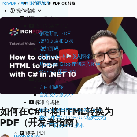
附加功能
IronPDF
教程
HTML 到 PDF C# 转换
操作指南
创建 PDF 文件
设计完美的 PDF
创建新的 PDF
增加页眉和页脚
增加页码
使用DataURIs嵌入图像
从Azure Blob存储嵌入图像
OpenAI用于PDF
完整的 PDF 定制
方向和旋转
自定义纸张大小
标准合规性
如何在C#中将HTML转换为
在C#中导出PDF/A格式文档
在C#中导出PDF/UA格式文档
PDF（开发者指南）
导出不同的PDF版本
转换 PDF
Jacob Mellor