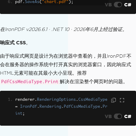
pdf
.
SaveAs
(
"chart.pdf"
);
VB
C#
在IronPDF v2026.6.1 · .NET 10 · 2026年6月上经过验证。
响应式 CSS
。
由于响应式网页是设计为在浏览器中查看的，并且IronPDF不
会在服务器的操作系统中打开真实的浏览器窗口，因此响应式
HTML元素可能在其最小大小呈现。推荐
解决在渲染整个网页时的问题。
PdfCssMediaType.Print
renderer
.
RenderingOptions
.
CssMediaType
=
IronPdf
.
Rendering
.
PdfCssMediaType
.
Pr
int
;
VB
C#