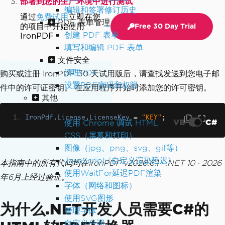
部署到您的生产环境中进行测试
编辑和签署修订历史
通过
免费试用
立即在您
PDF 表单管理
的项目中开始使用
Free 30 Day Trial
创建 PDF 表单
IronPDF
填写和编辑 PDF 表单
文件安全
清理PDF
购买或注册 IronPDF 30 天试用版后，请查找发送到您电子邮
设置PDF密码和权限
件中的许可证密钥。 在应用程序开始时添加您的许可密钥。
其他
支持 Web 资产
IronPdf
.
License
.
LicenseKey
=
"KEY"
;
VB
C#
使用 Chrome 调试 HTML
CSS（屏幕和打印）
图像（jpg、png、svg、gif等）
JavaScript (自定义渲染延迟)
本指南中的所有代码均在IronPDF v2026.6.1 · .NET 10 · 2026
使用WaitFor延迟PDF渲染
年6月上经过验证。
字体（网络和图标）
使用SVG图形
为什么.NET开发人员需要C#的
管理字体
自定义分词