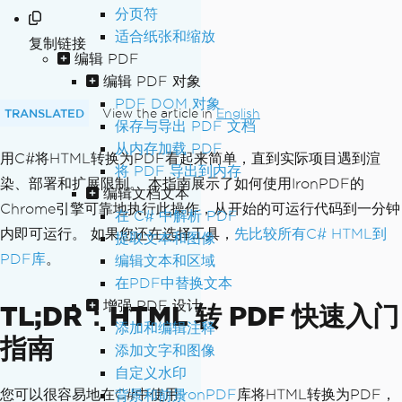
分页符
适合纸张和缩放
复制链接
编辑 PDF
编辑 PDF 对象
PDF DOM 对象
TRANSLATED
View the article in
English
保存与导出 PDF 文档
从内存加载 PDF
用C#将HTML转换为PDF看起来简单，直到实际项目遇到渲
将 PDF 导出到内存
染、部署和扩展限制。 本指南展示了如何使用IronPDF的
编辑文档文本
Chrome引擎可靠地执行此操作，从开始的可运行代码到一分钟
在 C# 中解析 PDF
内即可运行。 如果您还在选择工具，
先比较所有C# HTML到
提取文本和图像
PDF库
。
编辑文本和区域
在PDF中替换文本
增强 PDF 设计
TL;DR：HTML 转 PDF 快速入门
添加和编辑注释
指南
添加文字和图像
自定义水印
您可以很容易地在C#中使用
IronPDF
库将HTML转换为PDF，
背景和前景