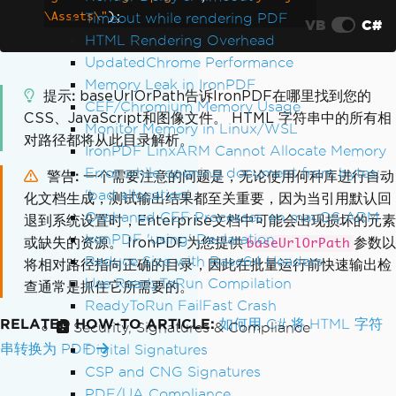
Timeout while rendering PDF
\Assets\"
);
VB
C#
HTML Rendering Overhead
UpdatedChrome Performance
Memory Leak in IronPDF
提示
baseUrlOrPath告诉IronPDF在哪里找到您的
CEF/Chromium Memory Usage
CSS、JavaScript和图像文件。 HTML 字符串中的所有相
Monitor Memory in Linux/WSL
对路径都将从此目录解析。
IronPDF LinxARM Cannot Allocate Memory
Error while opening document from bytes:
警告
一个需要注意的问题是，无论使用何种库进行自动
'bad allocation'
化文档生成，测试输出结果都至关重要，因为当引用默认回
Orphaned CEF Processes on macOS ARM
退到系统设置时，Enterprise文档中可能会出现损坏的元素
IronPDF 'using' Declaration
或缺失的资源。 IronPDF为您提供
参数以
baseUrlOrPath
Reduce Size with Base64 Headers
将相对路径指向正确的目录，因此在批量运行前快速输出检
Use ReadyToRun Compilation
查通常是抓住它所需要的。
ReadyToRun FailFast Crash
RELATED HOW-TO ARTICLE:
如何用 C# 将 HTML 字符
Security, Signatures & Compliance
串转换为 PDF
Digital Signatures
CSP and CNG Signatures
PDF/UA Compliance