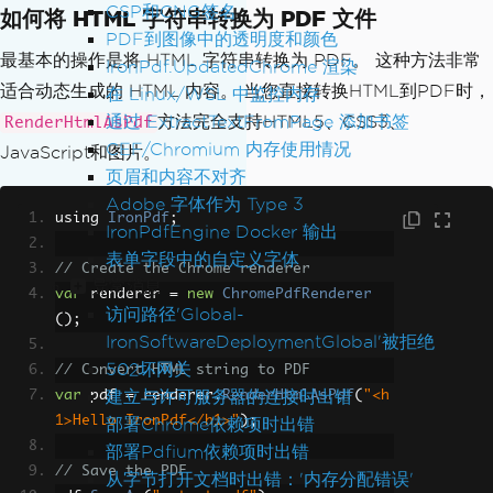
CSP和CNG签名
如何将 HTML 字符串转换为 PDF 文件
PDF到图像中的透明度和颜色
最基本的操作是将 HTML 字符串转换为 PDF。 这种方法非常
IronPdf.UpdatedChrome 渲染
适合动态生成的 HTML 内容。 当您直接转换HTML到PDF时，
在 Linux/WSL 中监控内存
通过 ExtractTextFromPage 添加书签
方法完全支持HTML5、CSS3、
RenderHtmlAsPdf
CEF/Chromium 内存使用情况
JavaScript和图片。
页眉和内容不对齐
Adobe 字体作为 Type 3
using 
IronPdf
;
IronPdfEngine Docker 输出
表单字段中的自定义字体
// Create the Chrome renderer
异常消息
var
 renderer 
=
new
ChromePdfRenderer
访问路径'Global-
();
IronSoftwareDeploymentGlobal'被拒绝
502坏网关
// Convert HTML string to PDF
建立与许可服务器的连接时出错
var
 pdf 
=
 renderer
.
RenderHtmlAsPdf
(
"<h
1>Hello IronPdf</h1>"
);
部署Chrome依赖项时出错
部署Pdfium依赖项时出错
// Save the PDF
从字节打开文档时出错：'内存分配错误'