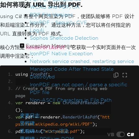
如何将现有 URL 导出到 PDF.
WCAG and PDF/UA
PDF File Versions
using C# 将整个网页渲染为 PDF，使团队能够将 PDF 设计
IronPDF - Security CVE
和后端渲染工作分开。 通过这种方法，您可以将任何指定的
Log4j
URL 直接转换为 PDF 格式。
Sophos Shellcode Detection
Exception Messages
核心方法是
，它获取一个实时页面并在一次
RenderUrlAsPdf
IronPDF Native Exception
调用中渲染它：
Network service crashed, restarting service
Managed Code After Thread State
using 
IronPdf
;
Destroyed
IronPDF can not open / parse a specific
// Create a PDF from any existing web 
PDF file
page
Non-ASCII Characters in File Path
var
 renderer 
=
new
ChromePdfRenderer
产品更新
();
变更日志
var
 pdf 
=
 renderer
.
RenderUrlAsPdf
(
"htt
里程碑
ps://en.wikipedia.org/wiki/PDF"
);
里程碑：Chrome渲染
pdf
.
SaveAs
(
"wikipedia.pdf"
);
VB
C#
里程碑：PDFium DOM