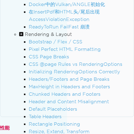
Docker中的Vulkan/ANGLE初始化
在InsertPdf和HTML头/尾后出现
AccessViolationException
ReadyToRun FailFast 崩溃
Rendering & Layout
Bootstrap / Flex / CSS
Pixel Perfect HTML Formatting
CSS Page Breaks
CSS @page Rules vs RenderingOptions
Initializing RenderingOptions Correctly
Headers/Footers and Page Breaks
MaxHeight in Headers and Footers
Chunked Headers and Footers
Header and Content Misalignment
Default Placeholders
Table Headers
Rectangle Positioning
性能
Resize, Extend, Transform