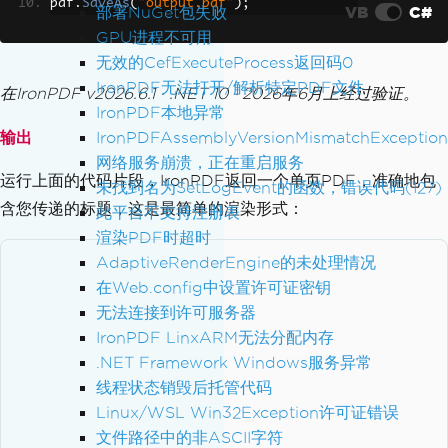
pdf
.
SaveAs
(
"output.pdf"
);
VB
C#
部署NuGet包失败
GPU进程不可用
无效的CefExecuteProcess返回码0
IronPDF无法打开/解析特定PDF文件
在IronPDF v2026.6.1 · .NET 10 · 2026年6月上经过验证。
IronPDF本地异常
输出
IronPDFAssemblyVersionMismatchException
网络服务崩溃，正在重启服务
运行上面的代码片段，IronPDF返回一个单页PDF，准确地包
未找到名为SetLogEvent的函数，错误代码(127)
含您传递的标题，这是最简单的渲染形式：
此平台不支持注册表
渲染PDF时超时
AdaptiveRenderEngine的未处理情况
在Web.config中设置许可证密钥
无法连接到许可服务器
IronPDF LinxARM无法分配内存
.NET Framework Windows服务异常
线程状态销毁后托管代码
Linux/WSL Win32Exception许可证错误
文件路径中的非ASCII字符