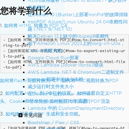
Azure应用服务 (Debian 10 Buster) - 缺少软件
包依赖性
您将学到什么
在Debian 10 (Buster)上部署IronPdf的故障排除
IronPDF Azure/Linux Ubuntu 24.04依赖性问
1.
如何将 HTML 转换为 PDF C#
题 (.NET 9/.NET 10)
解决Debian 12上缺少的libjpeg8依赖性
- [如何将 HTML 字符串转换为 PDF](#how-to-convert-html-st
由于Amazon Linux 2023上的xorg-x11-utils，
ring-to-pdf)

Docker构建失败
- [如何将现有 URL 导出到 PDF](#how-to-export-existing-ur
l-to-pdf)

Google Cloud Run部署
- [如何将 HTML 文件转换为 PDF](#how-to-convert-html-file
AWS Lambda Docker libnss3错误
-to-pdf)
AWS Lambda .NET 8 Chromium二进制文件
Lambda部署中的缺少依赖
如何将Razor页面转换为PDF
如何将MVC视图转换为PDF
减少运行时文件夹大小
2.
如何配置 HTML 到 PDF 的设置
。
如何设置自定义HTTP
在Docker中运行Linux ARM64
Windows Server Core 容器
头、Cookie和登录凭据
如何配置代理以进行PDF渲染
Lambda 中的 CustomDeploymentDirectory
3.
如何使用高级 PDF 生成和安全功能
。
常见问题
Bootstrap / Flex / CSS
- [如何为批量创建 PDF 生成 HTML 模板](#how-to-generate-ht