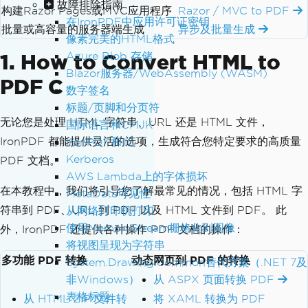
故障排除指南
构建Razor Pages或MVC应用程序
Razor / MVC to PDF
在IronPDF中应用许可证密钥
批量或高容量的服务器端生成
异步及批量生成
像素完美的HTML格式
Azure Blob 存储
1. How to Convert HTML to
Blazor服务器/WebAssembly (WASM)
PDF C
数字签名
标题/页脚和分页符
无论您是处理 HTML 字符串、URL 还是 HTML 文件，
国际语言和CMJK
IronPDF 都能提供灵活的选项，生成符合您特定要求的高质量
IronPDF和IIS
Kerberos
PDF 文档。
AWS Lambda上的字体损坏
在本教程中，我们将引导您了解最常见的情况，包括 HTML 字
MetaData可见性
符串到 PDF、URL 到 PDF 以及 HTML 文件到 PDF。 此
从网络打印机打印
使用MemoryStream栅格化到图像
外，IronPDF 还提供各种操作 PDF 文档的操作：
将视图呈现为字符串
多功能 PDF 转换
动态网页到 PDF 的转换
System.Drawing.Common替代方案（.NET 7及
非Windows）
从 ASPX 页面转换 PDF
表格标题
从 HTML ZIP 文件转
将 XAML 转换为 PDF