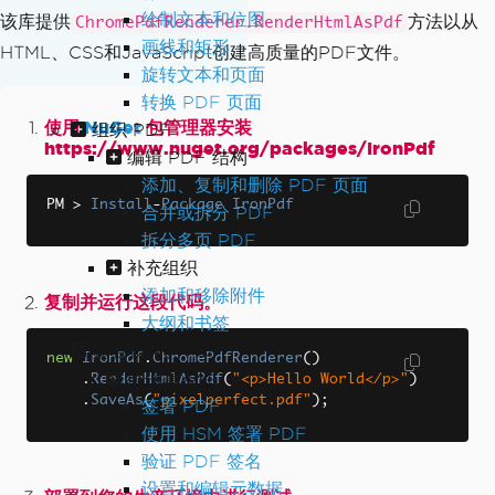
绘制文本和位图
该库提供
方法以从
ChromePdfRenderer.RenderHtmlAsPdf
画线和矩形
HTML、CSS和JavaScript创建高质量的PDF文件。
旋转文本和页面
转换 PDF 页面
使用
NuGet
包管理器安装
组织 PDF
https://www.nuget.org/packages/IronPdf
编辑 PDF 结构
添加、复制和删除 PDF 页面
PM 
>
Install
-
Package
IronPdf
合并或拆分 PDF
拆分多页 PDF
补充组织
添加和移除附件
复制并运行这段代码。
大纲和书签
签名和保护 PDF
new
IronPdf
.
ChromePdfRenderer
()
确保真实性
.
RenderHtmlAsPdf
(
"<p>Hello World</p>"
)
.
SaveAs
(
"pixelperfect.pdf"
);
签署 PDF
使用 HSM 签署 PDF
验证 PDF 签名
设置和编辑元数据