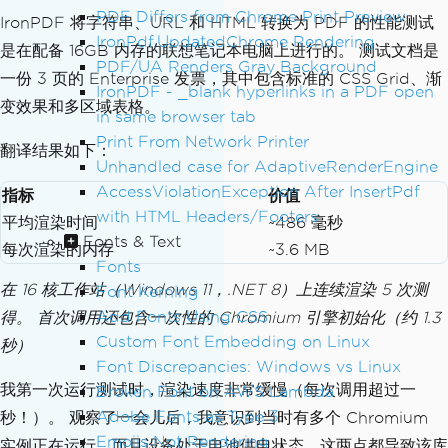
PDF Differs from Chrome Print Preview
IronPDF 将字符串、URL 和 HTML 转换为 PDF 的性能测试
IronPdf.UpdatedChrome Rendering
是在配备 16GB 内存的联想笔记本电脑上进行的。 测试文档是
PDF/UA Renders Gray Background
一份 3 页的 Enterprise 发票，其中包含标准的 CSS Grid、渐
IronPDF - _blank hyperlinks in a PDF open
变效果和多区域表格。
in same browser tab
Print From Network Printer
翻译结果如下：
Unhandled case for AdaptiveRenderEngine
AccessViolationException After InsertPdf
指标
价值
with HTML Headers/Footers
平均渲染时间
~486 毫秒
Fonts & Text
每次渲染的内存
~3.6 MB
Fonts
在 16 核工作站（Windows 11，.NET 8）上连续渲染 5 次测
Font Kerning
Add Fonts Using CSS
得。 首次调用还包含一次性的 Chromium 引擎初始化（约 1.3
Custom Font Embedding on Linux
秒）
Font Discrepancies: Windows vs Linux
我第一次运行测试时，渲染速度非常缓慢（每次调用超过一
Broken Font on AWS Lambda
Adobe Fonts as Type 3
秒！）。 观察了一会儿后，我意识到当时有多个 Chromium
Emojis Not Rendering
实例正在运行，而且设备处于电池供电状态，这两点都导致该库