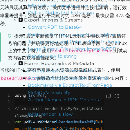
International Languages and CMJK
无法展现其真正的速度。 关闭竞争进程并连接电源后，运行效
Out-of-Order Text Extraction
率显著提升：预热运行平均耗时约 486 毫秒，最快仅需 473 毫
Export, Images & Streams
秒。
Convert PDF to Base64
Rasterize to Image using MemoryStream
提示
最近更新修复了HTML元数据中特殊字符/表情符
Transparency and Color in PDF-to-Image
号的问题，并确保更好地处理HTML表单字段，包括Linux
Large Output Files Using ImageToPDF
上的中文字符。 使用
测试动
EnableJavaScript = true
Render view to string
态内容以获得最佳结果。
Forms, Bookmarks & Metadata
当您的HTML字符串引用本地资源如图像或样式表时，使用
Custom Fonts in Form Fields
AccessViolationException in Forms
参数适当地转换带有所有资源的HTML内容：
baseUrlOrPath
Bookmarks via ExtractTextFromPage
MetaData Visibility
using 
IronPdf
;
Author Names in PDF Metadata
Performance & Memory
// this will render C:\MyProject\Asset
Initial render is slow
s\image1.png
IronPDF Performance Assistance
var
 pdf 
=
 renderer
.
RenderHtmlAsPdf
(
"<i
Render Delay & Timeout
mg src='image1.png'/>"
,
@"C:\MyProject