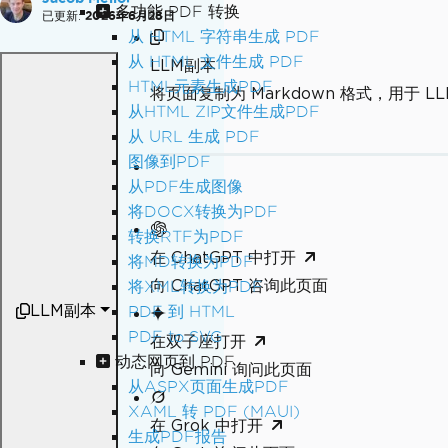
多功能 PDF 转换
已更新:
2026年6月28日
从 HTML 字符串生成 PDF
从 HTML 文件生成 PDF
LLM副本
HTML元素生成PDF
将页面复制为 Markdown 格式，用于 LL
从HTML ZIP文件生成PDF
从 URL 生成 PDF
图像到PDF
从PDF生成图像
将DOCX转换为PDF
转换RTF为PDF
在 ChatGPT 中打开
将MD转换为PDF
向 ChatGPT 咨询此页面
将XML转换为PDF
LLM副本
PDF 到 HTML
PDF to SVG
在双子座打开
动态网页到 PDF
向 Gemini 询问此页面
从ASPX页面生成PDF
XAML 转 PDF (MAUI)
在 Grok 中打开
生成PDF报告