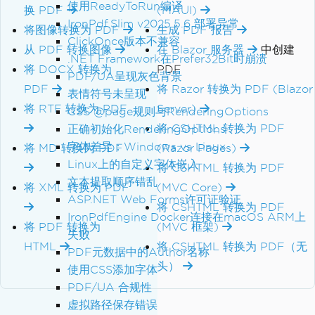
使用ReadyToRun编译
换 PDF
(MAUI)
IronPdf.Slim v2025.5.6 部署异常
将图像转换为 PDF
生成 PDF 报告
ClickOnce版本不兼容
从 PDF 转换图像
在 Blazor 服务器
中创建
.NET Framework在Prefer32Bit时崩溃
将 DOCX 转换为
PDF
PDF/UA呈现灰色背景
PDF
将 Razor 转换为 PDF (Blazor
表情符号未呈现
将 RTF 转换为 PDF
Server)
CSS @page规则与RenderingOptions
将 CSHTML 转换为 PDF
正确初始化RenderingOptions
字体差异：Windows vs Linux
将 MD 转换为 PDF
(Razor Pages)
Linux上的自定义字体嵌入
将 CSHTML 转换为 PDF
文本提取顺序错乱
将 XML 转换为 PDF
(MVC Core)
ASP.NET Web Forms许可证验证
将 CSHTML 转换为 PDF
IronPdfEngine Docker连接在macOS ARM上
将 PDF 转换为
(MVC 框架)
失败
HTML
将 CSHTML 转换为 PDF（无
PDF元数据中的Author名称
头）
使用CSS添加字体
PDF/UA 合规性
虚拟路径保存错误