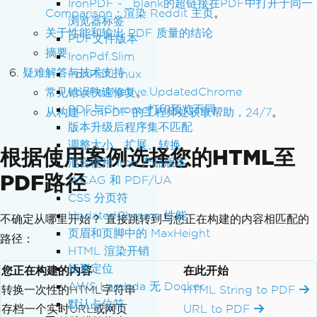
IronPDF - _blank的超链接在PDF中打开于同一
Comparison：渲染 Reddit 主页
。
浏览器标签
关于性能和输出 PDF 质量的结论
PDF文件版本
摘要
IronPdf.Slim
疑难解答与技术支持
IronPdf.Linux
IronPdf.Native.UpdatedChrome
常见错误快速修复
。
PDF与Chrome打印预览不同
从构建 IronPDF 的工程师处获取帮助，24/7
。
版本升级后程序集不匹配
调整大小、扩展、转换
根据使用案例选择您的HTML至
混合使用 Iron 产品版本
PDF路径
WCAG 和 PDF/UA
CSS 分页符
UpdatedChrome 性能
不确定从哪里开始？ 直接跳转到与您正在构建的内容相匹配的
页眉和页脚中的 MaxHeight
路径：
HTML 渲染开销
矩形定位
您正在构建的内容
在此开始
AWS Lambda 无 Docker
转换一次性的HTML字符串
HTML String to PDF
默认占位符
存档一个实时URL或网页
URL to PDF