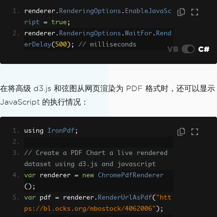
renderer
.
RenderingOptions
.
EnableJavaSc
ript
=
true
;
renderer
.
RenderingOptions
.
WaitFor
.
Rend
erDelay
(
500
);
// milliseconds
VB
C#
在将高级 d3.js 和弦图从网页渲染为 PDF 格式时，还可以显示
JavaScript 的执行情况：
using 
IronPdf
;
// Create a PDF Chart a live rendered 
dataset using d3.js and javascript
var
 renderer 
=
new
ChromePdfRenderer
();
var
 pdf 
=
 renderer
.
RenderUrlAsPdf
(
"htt
ps://bl.ocks.org/mbostock/4062006"
);