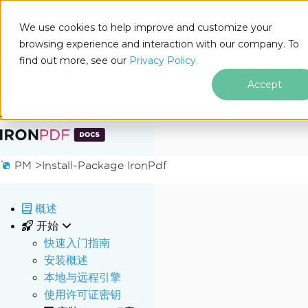
We use cookies to help improve and customize your
browsing experience and interaction with our company. To
Docs
find out more, see our
Privacy Policy.
for
本页内容
.NET
Accept
跳至页脚内容
PM >
Install-Package IronPdf
概述
开始
快速入门指南
安装概述
本地与远程引擎
使用许可证密钥