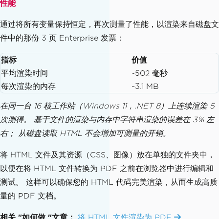
性能
通过将所有变量保持恒定，再次测量了性能，以渲染来自磁盘文
件中的那份 3 页 Enterprise 发票：
指标
价值
平均渲染时间
~502 毫秒
每次渲染的内存
~3.1 MB
在同一台 16 核工作站（Windows 11，.NET 8）上连续渲染 5
次测得。 基于文件的渲染与内存中字符串渲染的误差在 3% 左
右； 从磁盘读取 HTML 不会增加可测量的开销。
将 HTML 文件及其资源（CSS、图像）放在单独的文件夹中，
以便在将 HTML 文件转换为 PDF 之前在浏览器中进行编辑和
测试。 这样可以确保您的 HTML 代码完美渲染，从而生成高质
量的 PDF 文档。
相关 "如何做 "文章：
将 HTML 文件渲染为 PDF