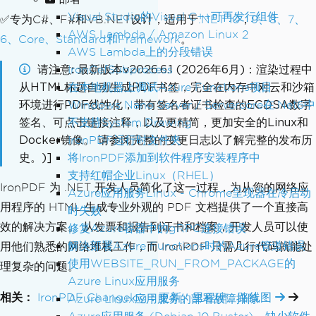
Visual Studio的Visual C++可再发行组件
✅专为C#、F#和VB.NET设计，适用于
.NET 10
，
9、8、7、
AWS Lambda / Amazon Linux 2
6、Core、Standard和Framework
。
AWS Lambda上的分段错误
请注意
最新版本v2026.6.1 (2026年6月)：渲染过程中
IronCefSubprocess
从HTML标题自动生成PDF书签，完全在内存中对云和沙箱
在本地机器上调试Azure Functions项目
环境进行PDF线性化，带有签名者证书检查的ECDSA数字
Windows Nano Server / Servercore在.Net6中
签名、可点击链接注释，以及更精简，更加安全的Linux和
不支持System.Drawing
Docker镜像。 请参阅完整的变更日志以了解完整的发布历
IronPDF运行时文件夹
史。)]
将IronPDF添加到软件程序安装程序中
支持红帽企业Linux（RHEL）
IronPDF 为 .NET 开发人员简化了这一过程，为从您的网络应
Azure应用服务Linux - Chrome呈现器在冷启动
用程序的 HTML 生成专业外观的 PDF 文档提供了一个直接高
时失败
效的解决方案。 从发票和报告到证书和档案，开发人员可以使
修复Azure容器中的gRPC连接错误
解决部署Azure Functions时的Azure管道错误
用他们熟悉的网络堆栈工作，而 IronPDF 只需几行代码就能处
使用WEBSITE_RUN_FROM_PACKAGE的
理复杂的问题。
Azure Linux应用服务
相关：
IronPDF Changelog：更新、里程碑、路线图
Azure Linux应用服务的部署故障排除