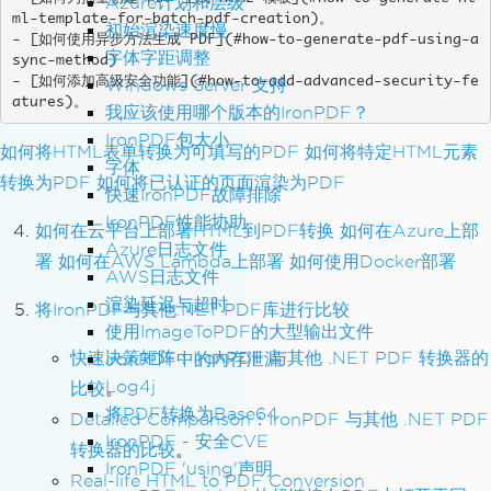
Azure计划和层级
ml-template-for-batch-pdf-creation)。

初始渲染速度慢
- [如何使用异步方法生成 PDF](#how-to-generate-pdf-using-a
字体字距调整
sync-method)

- [如何添加高级安全功能](#how-to-add-advanced-security-fe
Windows Server 支持
atures)。
我应该使用哪个版本的IronPDF？
IronPDF包大小
如何将HTML表单转换为可填写的PDF
如何将特定HTML元素
字体
转换为PDF
如何将已认证的页面渲染为PDF
快速IronPDF故障排除
IronPDF性能协助
如何在云平台上部署HTML到PDF转换
如何在Azure上部
Azure日志文件
署
如何在AWS Lambda上部署
如何使用Docker部署
AWS日志文件
渲染延迟与超时
将IronPDF与其他.NET PDF库进行比较
使用ImageToPDF的大型输出文件
快速决策矩阵：IronPDF 与其他 .NET PDF 转换器的
IronPDF中的内存泄漏
Log4j
比较
。
将PDF转换为Base64
Detailed Comparison：IronPDF 与其他 .NET PDF
IronPDF - 安全CVE
转换器的比较
。
IronPDF 'using'声明
Real-life HTML to PDF Conversion