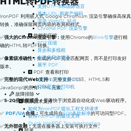
HTML转PDF转换器
支持UTF-8和国际语言
基本 URL 和资产编码
IronPDF 利用嵌入式 Google Chromium 渲染引擎确保高保真
渲染 WebGL 站点
转换，准确保留网页内容的布局和样式。
Chrome PDF 渲染引擎
性能和压缩
✅
强大的Chrome渲染引擎：
使用Chrome的
Blink引擎
进行精
PDF压缩
确的HTML转PDF转换。
异步和多线程
自定义日志记录
✅
像素级准确性：
生成的PDF完全匹配网页，而不是打印友好
展平 PDF
版本。
PDF 查看和打印
在 MAUI 中查看 PDF
✅
完整的现代Web支持：
完整支持CSS3、HTML5和
打印至实物打印机
JavaScript的所有HTML元素。
故障排除
✅
5-20倍性能提升：
显著快于浏览器自动化或Web驱动程序。
联系技术支持
如何为IronPDF提出工程支持请求
✅
PDF/UA
合规：
可生成符合
508条款标准
的可访问型PDF。
获得IronPDF的最佳支持
Quick IronPDF Troubleshooting
✅
无外部依赖：
无需在服务器上安装可执行文件。
部署