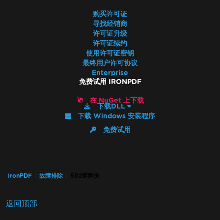
故障排除指南
购买许可证
在IronPDF中应用许可证密钥
寻找经销商
像素完美的HTML格式
许可证升级
Azure Blob 存储
许可证续约
Blazor服务器/WebAssembly (WASM)
使用许可证密钥
最终用户许可协议
数字签名
Enterprise
标题/页脚和分页符
免费试用 IRONPDF
国际语言和CMJK
在 NuGet 上下载
IronPDF和IIS
下载DLL
Kerberos
下载 Windows 安装程序
AWS Lambda上的字体损坏
免费试用
MetaData可见性
从网络打印机打印
使用MemoryStream栅格化到图像
将视图呈现为字符串
IronPDF
故障排除
502坏网关
System.Drawing.Common替代方案（.NET 7及
非Windows）
返回顶部
表格标题