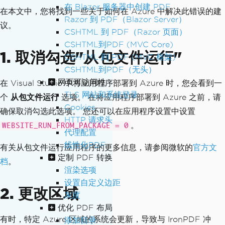
在 Blazor 服务器中创建 PDF
在本文中，您将找到一些关于如何在 Azure 中解决此错误的建
Razor 到 PDF（Blazor Server）
议。
CSHTML 到 PDF（Razor 页面）
CSHTML到PDF (MVC Core)
1. 取消勾选"从包文件运行"
CSHTML 到 PDF (MVC 框架)
CSHTML到PDF（无头）
网页可访问性
在 Visual Studio 中将应用程序部署到 Azure 时，您会看到一
TLS 网站和系统登录
个
从包文件运行
选项。 在将应用程序部署到 Azure 之前，请
Cookies
确保取消勾选此选项。 您还可以在应用程序设置中设置
HTTP 请求头
。
WEBSITE_RUN_FROM_PACKAGE = 0
代理配置
线性化PDF
有关从包文件运行应用程序的更多信息，请参阅微软的
官方文
定制 PDF 转换
档
。
渲染选项
设置自定义边距
2. 更改区域
灰度
优化 PDF 布局
有时，特定 Azure 区域的系统会更新，导致与 IronPDF 冲
添加目录