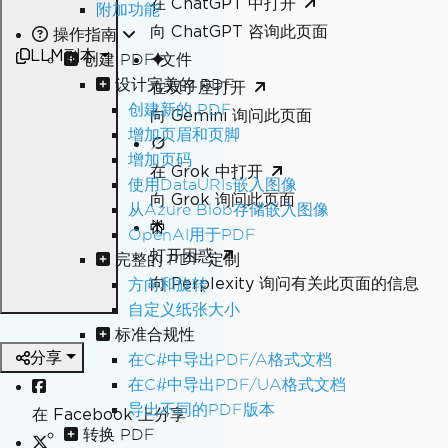
在 ChatGPT 中打开
附加功能
向 ChatGPT 咨询此页面
操作指南
LLM副本
创建 PDF 文件
设计完美的 PDF
在双子座打开
创建新的 PDF
向 Gemini 询问此页面
增加页眉和页脚
增加页码
在 Grok 中打开
使用DataURIs嵌入图像
向 Grok 询问此页面
从Azure Blob存储嵌入图像
OpenAI用于PDF
打开困惑
完整的 PDF 定制
向 Perplexity 询问有关此页面的信息
方向和旋转
自定义纸张大小
标准合规性
分享
在C#中导出PDF/A格式文档
在C#中导出PDF/UA格式文档
导出不同的PDF版本
在 Facebook 上分享
转换 PDF