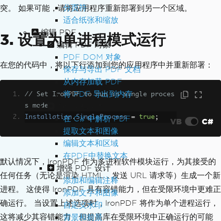
分页符
突。 如果可能，请将应用程序重新部署到另一个区域。
适合纸张和缩放
编辑 PDF
3. 设置为单进程模式运行
编辑 PDF 对象
PDF DOM 对象
在您的代码中，将以下行添加到您的应用程序中并重新部署：
保存与导出 PDF 文档
从内存加载 PDF
将 PDF 导出到内存
// Set IronPDF to run in single proces
编辑文档文本
s mode
Installation
.
SingleProcess
=
true
;
在 C# 中解析 PDF
VB
C#
提取文本和图像
编辑文本和区域
在PDF中替换文本
默认情况下，IronPDF 作为多进程软件模块运行，为其接受的
增强 PDF 设计
任何任务（无论是渲染 HTML，发送 URL 请求等）生成一个新
添加和编辑注释
进程。 这使得 IronPDF 具有容错能力，但在受限环境中更难正
添加文字和图像
确运行。 当设置上述选项时，IronPDF 将作为单个进程运行，
自定义水印
这将减少其容错能力，但提高库在受限环境中正确运行的可能
背景和前景