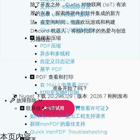
除了开发之外，Curtis 对物联网 (IoT) 有浓
支持UTF-8和国际语言
厚的兴趣，探索将硬件和软件集成的新方
基本 URL 和资产编码
法。在空闲时间，他喜欢玩游戏和构建
渲染 WebGL 站点
Chrome PDF 渲染引擎
Discord 机器人，将他对技术的热爱与创造
性能和压缩
力相结合。
PDF压缩
异步和多线程
自定义日志记录
展平 PDF
PDF 查看和打印
在 MAUI 中查看 PDF
准备开始了吗？
打印至实物打印机
Nuget 下载 20,296,129
|
版本: 2026.7 刚刚发布
故障排除
联系技术支持
查看许可证
免费试用
如何为IronPDF提出工程支持请求
获得IronPDF的最佳支持
Quick IronPDF Troubleshooting
本页内容
部署