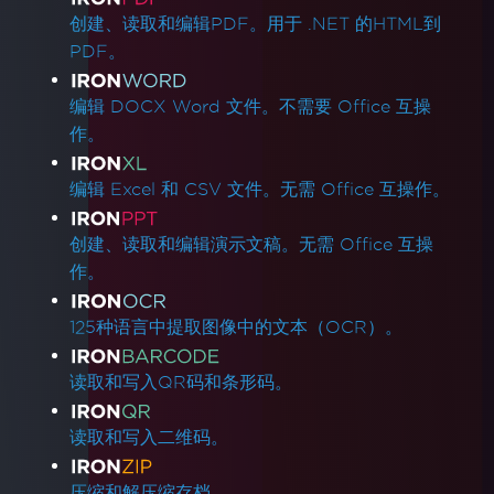
Azure应用服务 (Debian 10 Buster) - 缺少软件
创建、读取和编辑PDF。用于 .NET 的HTML到
包依赖性
PDF。
在Debian 10 (Buster)上部署IronPdf的故障排除
IronPDF Azure/Linux Ubuntu 24.04依赖性问
编辑 DOCX Word 文件。不需要 Office 互操
题 (.NET 9/.NET 10)
作。
解决Debian 12上缺少的libjpeg8依赖性
由于Amazon Linux 2023上的xorg-x11-utils，
编辑 Excel 和 CSV 文件。无需 Office 互操作。
Docker构建失败
Google Cloud Run部署
创建、读取和编辑演示文稿。无需 Office 互操
AWS Lambda Docker libnss3错误
作。
AWS Lambda .NET 8 Chromium二进制文件
Lambda部署中的缺少依赖
125种语言中提取图像中的文本（OCR）。
减少运行时文件夹大小
在Docker中运行Linux ARM64
读取和写入QR码和条形码。
Windows Server Core 容器
Lambda 中的 CustomDeploymentDirectory
读取和写入二维码。
常见问题
Bootstrap / Flex / CSS
压缩和解压缩存档。