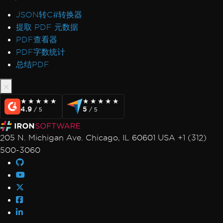
Docker中的Vulkan/ANGLE初始化
JSON转C#转换器
在InsertPdf和HTML头/尾后出现
提取 PDF 元数据
AccessViolationException
PDF查看器
ReadyToRun FailFast 崩溃
PDF字数统计
Rendering & Layout
总结PDF
Bootstrap / Flex / CSS
Pixel Perfect HTML Formatting
CSS Page Breaks
★★★★★
★★★★★
★★★★★
★★★★★
CSS @page Rules vs RenderingOptions
4.9
5
/ 5
/ 5
Initializing RenderingOptions Correctly
Headers/Footers and Page Breaks
205 N. Michigan Ave. Chicago, IL 60601 USA +1 (312)
MaxHeight in Headers and Footers
500-3060
Chunked Headers and Footers
Header and Content Misalignment
Default Placeholders
Table Headers
Rectangle Positioning
Resize, Extend, Transform