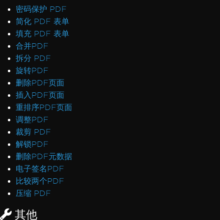
部署NuGet包失败
密码保护 PDF
GPU进程不可用
简化 PDF 表单
无效的CefExecuteProcess返回码0
填充 PDF 表单
IronPDF无法打开/解析特定PDF文件
合并PDF
IronPDF本地异常
拆分 PDF
IronPDFAssemblyVersionMismatchException
旋转PDF
网络服务崩溃，正在重启服务
删除PDF页面
未找到名为SetLogEvent的函数，错误代码(127)
插入PDF页面
此平台不支持注册表
重排序PDF页面
渲染PDF时超时
调整PDF
AdaptiveRenderEngine的未处理情况
裁剪 PDF
在Web.config中设置许可证密钥
解锁PDF
无法连接到许可服务器
删除PDF元数据
IronPDF LinxARM无法分配内存
电子签名PDF
.NET Framework Windows服务异常
比较两个PDF
线程状态销毁后托管代码
压缩 PDF
Linux/WSL Win32Exception许可证错误
其他
文件路径中的非ASCII字符