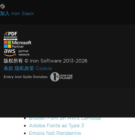
PDF Differs from Chrome Print Preview
IronPdf.UpdatedChrome Rendering
加入 Iron Slack
PDF/UA Renders Gray Background
IronPDF - _blank hyperlinks in a PDF open
in same browser tab
Print From Network Printer
Unhandled case for AdaptiveRenderEngine
AccessViolationException After InsertPdf
版权所有 © Iron Software 2013-2026
with HTML Headers/Footers
条款
隐私政策
Cookie
Fonts & Text
Fonts
Font Kerning
Add Fonts Using CSS
Custom Font Embedding on Linux
Font Discrepancies: Windows vs Linux
Broken Font on AWS Lambda
Adobe Fonts as Type 3
Emojis Not Rendering