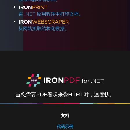
Azure计划和层级
初始渲染速度慢
在 .NET 应用程序中打印文档。
字体字距调整
Windows Server 支持
从网站抓取结构化数据。
我应该使用哪个版本的IronPDF？
IronPDF包大小
字体
快速IronPDF故障排除
IronPDF性能协助
Azure日志文件
AWS日志文件
渲染延迟与超时
使用ImageToPDF的大型输出文件
当您需要PDF看起来像HTML时，速度快。
IronPDF中的内存泄漏
Log4j
将PDF转换为Base64
文档
IronPDF - 安全CVE
IronPDF 'using'声明
代码示例