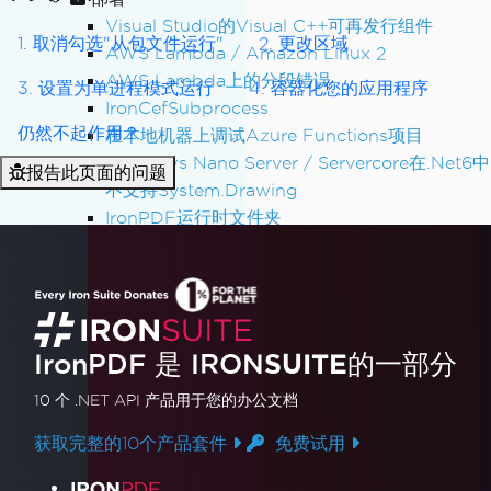
Visual Studio的Visual C++可再发行组件
1. 取消勾选"从包文件运行"
2. 更改区域
AWS Lambda / Amazon Linux 2
AWS Lambda上的分段错误
3. 设置为单进程模式运行
4. 容器化您的应用程序
IronCefSubprocess
仍然不起作用？
在本地机器上调试Azure Functions项目
Windows Nano Server / Servercore在.Net6中
报告此页面的问题
不支持System.Drawing
IronPDF运行时文件夹
将IronPDF添加到软件程序安装程序中
支持红帽企业Linux（RHEL）
Azure应用服务Linux - Chrome呈现器在冷启动
时失败
修复Azure容器中的gRPC连接错误
IronPDF 是
IRON
SUITE
的一部分
解决部署Azure Functions时的Azure管道错误
10 个 .NET API 产品
用于您的办公文档
使用WEBSITE_RUN_FROM_PACKAGE的
Azure Linux应用服务
获取完整的10个产品套件
免费试用
Azure Linux应用服务的部署故障排除
产品链接