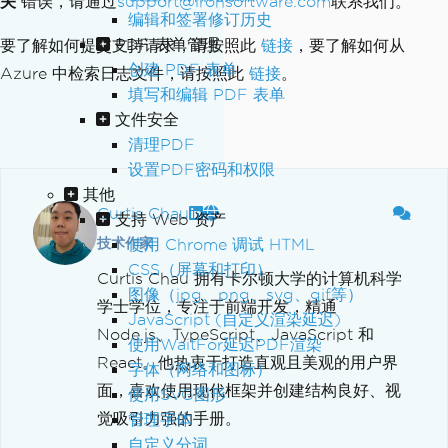
关
错误，请通过
support@ironsoftware.com
联系我们。
编辑和签署修订历史
PDF 表单管理
要了解如何提交支持请求，请按照此
链接
，要了解如何从
创建 PDF 表单
Azure 中检索日志文件，请按照此
链接
。
填写和编辑 PDF 表单
文件安全
清理PDF
设置PDF密码和权限
其他
Curtis Chau
支持 Web 资产
技术作家
使用 Chrome 调试 HTML
CSS（屏幕和打印）
Curtis Chau 拥有卡尔顿大学的计算机科学
图像（jpg、png、svg、gif等）
学士学位，专注于前端开发，精通
JavaScript (自定义渲染延迟)
Node.js、TypeScript、JavaScript 和
使用WaitFor延迟PDF渲染
React。他热衷于打造直观且美观的用户界
字体（网络和图标）
面，喜欢使用现代框架并创建结构良好、视
使用SVG图形
觉吸引力强的手册。
管理字体
自定义分词