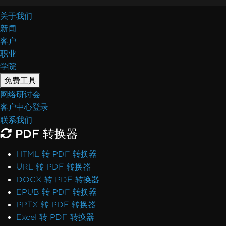
使用ReadyToRun编译
关于我们
IronPdf.Slim v2025.5.6 部署异常
新闻
ClickOnce版本不兼容
客户
.NET Framework在Prefer32Bit时崩溃
职业
PDF/UA呈现灰色背景
学院
表情符号未呈现
免费工具
CSS @page规则与RenderingOptions
正确初始化RenderingOptions
网络研讨会
字体差异：Windows vs Linux
客户中心登录
Linux上的自定义字体嵌入
联系我们
文本提取顺序错乱
PDF 转换器
ASP.NET Web Forms许可证验证
HTML 转 PDF 转换器
IronPdfEngine Docker连接在macOS ARM上
URL 转 PDF 转换器
失败
DOCX 转 PDF 转换器
PDF元数据中的Author名称
EPUB 转 PDF 转换器
使用CSS添加字体
PPTX 转 PDF 转换器
PDF/UA 合规性
Excel 转 PDF 转换器
虚拟路径保存错误