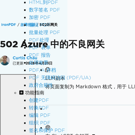
HTML到PDF
数字签名 PDF
加密 PDF
编辑 PDF
IronPDF
故障排除
502坏网关
批量处理 PDF
PDF处理
502 Azure 中的不良网关
PDF 表单
PDF 报告
Curtis Chau
处理发票
已更新:
2026年4月23日
PDF/A 存档
PDF 无障碍访问 (PDF/UA)
LLM副本
政府合规性
将页面复制为 Markdown 格式，用于 LL
功能指南
创建PDF
转换PDF
编辑 PDF
组织 PDF
签名和保护 PDF