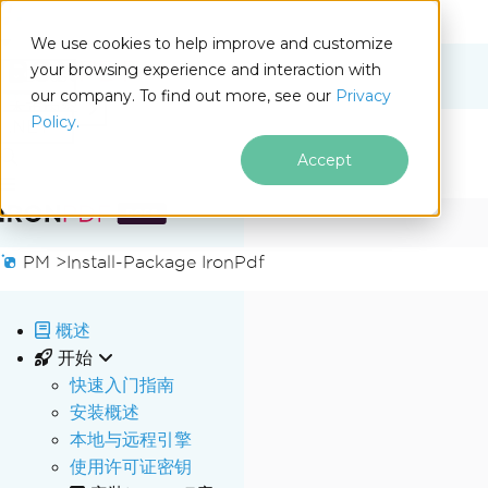
We use cookies to help improve and customize
your browsing experience and interaction with
Docs
our company. To find out more, see our
Privacy
for
本页内容
Policy.
.NET
Accept
跳至页脚内容
PM >
Install-Package IronPdf
概述
开始
快速入门指南
安装概述
本地与远程引擎
使用许可证密钥