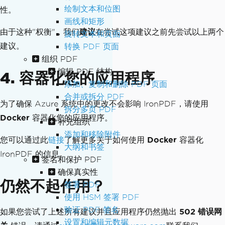
绘制文本和位图
性。
画线和矩形
由于这种"权衡"，我们
建议
在尝试这项建议之前先尝试以上两个
旋转文本和页面
建议。
转换 PDF 页面
组织 PDF
编辑 PDF 结构
4. 容器化您的应用程序
添加、复制和删除 PDF 页面
合并或拆分 PDF
为了确保 Azure 系统中的更改不会影响 IronPDF，请使用
拆分多页 PDF
Docker
容器化您的应用程序。
补充组织
添加和移除附件
您可以通过此
链接
了解更多关于如何使用
Docker
容器化
大纲和书签
IronPDF 的信息。
签名和保护 PDF
确保真实性
仍然不起作用？
签署 PDF
使用 HSM 签署 PDF
验证 PDF 签名
如果您尝试了上述所有建议并且应用程序仍然抛出
502 错误网
设置和编辑元数据