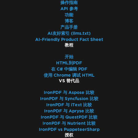
IronPDF - _blank的超链接在PDF中打开于同一
操作指南
浏览器标签
API 参考
功能
PDF文件版本
博客
IronPdf.Slim
产品手册
IronPdf.Linux
AI友好索引 (llms.txt)
IronPdf.Native.UpdatedChrome
AI-Friendly Product Fact Sheet
教程
PDF与Chrome打印预览不同
版本升级后程序集不匹配
开始
调整大小、扩展、转换
HTML到PDF
在 C# 中编辑 PDF
混合使用 Iron 产品版本
使用 Chrome 调试 HTML
WCAG 和 PDF/UA
VS 替代品
CSS 分页符
IronPDF 与 Aspose 比较
UpdatedChrome 性能
IronPDF 与 Syncfusion 比较
页眉和页脚中的 MaxHeight
IronPDF 与 iText 比较
HTML 渲染开销
IronPDF 与 Apryse 比较
矩形定位
IronPDF 与 QuestPDF 比较
IronPDF 与 Nutrient 比较
AWS Lambda 无 Docker
IronPDF vs PuppeteerSharp
默认占位符
授权