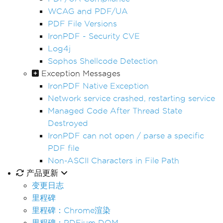
WCAG and PDF/UA
PDF File Versions
IronPDF - Security CVE
Log4j
Sophos Shellcode Detection
Exception Messages
IronPDF Native Exception
Network service crashed, restarting service
Managed Code After Thread State
Destroyed
IronPDF can not open / parse a specific
PDF file
Non-ASCII Characters in File Path
产品更新
变更日志
里程碑
里程碑：Chrome渲染
里程碑：PDFium DOM