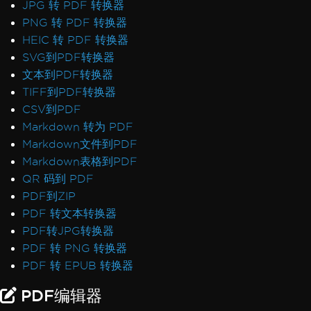
JPG 转 PDF 转换器
CSP和CNG签名
PNG 转 PDF 转换器
PDF到图像中的透明度和颜色
HEIC 转 PDF 转换器
IronPdf.UpdatedChrome 渲染
SVG到PDF转换器
在 Linux/WSL 中监控内存
文本到PDF转换器
通过 ExtractTextFromPage 添加书签
TIFF到PDF转换器
CEF/Chromium 内存使用情况
CSV到PDF
页眉和内容不对齐
Markdown 转为 PDF
Adobe 字体作为 Type 3
Markdown文件到PDF
IronPdfEngine Docker 输出
Markdown表格到PDF
表单字段中的自定义字体
QR 码到 PDF
异常消息
PDF到ZIP
访问路径'Global-
PDF 转文本转换器
IronSoftwareDeploymentGlobal'被拒绝
PDF转JPG转换器
502坏网关
PDF 转 PNG 转换器
建立与许可服务器的连接时出错
PDF 转 EPUB 转换器
部署Chrome依赖项时出错
部署Pdfium依赖项时出错
PDF编辑器
从字节打开文档时出错：'内存分配错误'