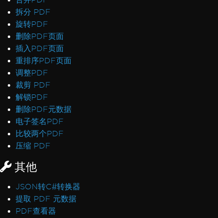
International Languages and CMJK
拆分 PDF
Out-of-Order Text Extraction
旋转PDF
Export, Images & Streams
删除PDF页面
Convert PDF to Base64
插入PDF页面
Rasterize to Image using MemoryStream
重排序PDF页面
Transparency and Color in PDF-to-Image
调整PDF
Large Output Files Using ImageToPDF
裁剪 PDF
Render view to string
解锁PDF
Forms, Bookmarks & Metadata
删除PDF元数据
Custom Fonts in Form Fields
电子签名PDF
AccessViolationException in Forms
比较两个PDF
Bookmarks via ExtractTextFromPage
压缩 PDF
MetaData Visibility
其他
Author Names in PDF Metadata
Performance & Memory
JSON转C#转换器
Initial render is slow
提取 PDF 元数据
IronPDF Performance Assistance
PDF查看器
Render Delay & Timeout