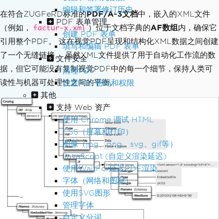
编辑和签署修订历史
在符合ZUGFeRD标准的
PDF/A-3文档
中，嵌入的XML文件
PDF 表单管理
（例如，
）位于文档字典的
AF数组
内，确保它
factur-x.xml
创建 PDF 表单
引用整个PDF。 这在视觉PDF呈现和结构化XML数据之间创建
填写和编辑 PDF 表单
了一个无缝链接。 虽然XML文件提供了用于自动化工作流的数
文件安全
据，但它可能没有复制视觉PDF中的每一个细节，保持人类可
清理PDF
读性与机器可处理性之间的平衡。
设置PDF密码和权限
其他
支持 Web 资产
使用 Chrome 调试 HTML
CSS（屏幕和打印）
图像（jpg、png、svg、gif等）
JavaScript (自定义渲染延迟)
使用WaitFor延迟PDF渲染
字体（网络和图标）
使用SVG图形
管理字体
自定义分词