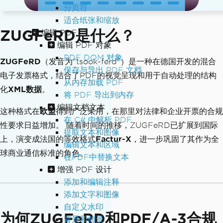
分页符
适合纸张和缩放
ZUGFeRD是什么？
编辑 PDF
编辑 PDF 对象
PDF DOM 对象
ZUGFeRD
（发音为"tsook-ferd"）是一种在德国开发的混合
保存与导出 PDF 文档
电子发票格式，结合了PDF的视觉呈现和用于自动处理的结构
从内存加载 PDF
化
XML数据
。
将 PDF 导出到内存
编辑文档文本
这种格式在
欧盟
得到广泛采用，在那里对法律和企业开票的合规
在 C# 中解析 PDF
性要求日益增加。 随着时间的推移，ZUGFeRD已扩展到国际
提取文本和图像
上，演变成法国的等效格式
Factur-X
，进一步巩固了其作为全
编辑文本和区域
球商业通信标准的角色。
在PDF中替换文本
增强 PDF 设计
添加和编辑注释
添加文字和图像
自定义水印
为何ZUGFeRD和PDF/A-3合规
背景和前景