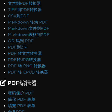
文本到PDF转换器
PDF Differs from Chrome Print Preview
TIFF到PDF转换器
IronPdf.UpdatedChrome Rendering
CSV到PDF
PDF/UA Renders Gray Background
Markdown 转为 PDF
IronPDF - _blank hyperlinks in a PDF open
Markdown文件到PDF
in same browser tab
Markdown表格到PDF
Print From Network Printer
QR 码到 PDF
Unhandled case for AdaptiveRenderEngine
PDF到ZIP
AccessViolationException After InsertPdf
PDF 转文本转换器
with HTML Headers/Footers
PDF转JPG转换器
Fonts & Text
PDF 转 PNG 转换器
Fonts
PDF 转 EPUB 转换器
Font Kerning
Add Fonts Using CSS
PDF编辑器
Custom Font Embedding on Linux
Font Discrepancies: Windows vs Linux
密码保护 PDF
Broken Font on AWS Lambda
简化 PDF 表单
Adobe Fonts as Type 3
填充 PDF 表单
Emojis Not Rendering
合并PDF