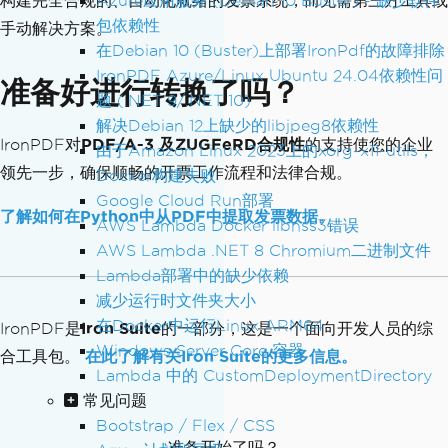
构建完全合规的、自动化就绪的发票系统，而无需第三方工具或
Azure应用服务 (Debian 10 Buster) - 缺少软件
包依赖性
手动解决方案。
在Debian 10 (Buster)上部署IronPdf的故障排除
IronPDF Azure/Linux Ubuntu 24.04依赖性问
准备好进行转换了吗？
题 (.NET 9/.NET 10)
解决Debian 12上缺少的libjpeg8依赖性
IronPDF对
PDF/A-3 及ZUGFeRD合规性
的支持使您的企业
由于Amazon Linux 2023上的xorg-x11-utils，
领先一步，确保顺畅的开票工作流程和法律合规。
Docker构建失败
Google Cloud Run部署
了解如何在Python中从PDF中提取发票数据。
AWS Lambda Docker libnss3错误
AWS Lambda .NET 8 Chromium二进制文件
Lambda部署中的缺少依赖
减少运行时文件夹大小
在Docker中运行Linux ARM64
IronPDF是
Iron Suite
的一部分，这是一个面向开发人员的综
Windows Server Core 容器
合工具包。
在此了解有关Iron Suite的更多信息。
Lambda 中的 CustomDeploymentDirectory
常见问题
Bootstrap / Flex / CSS
准备开始了吗？