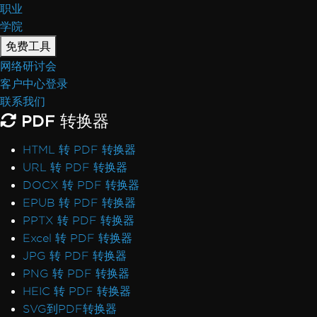
职业
Docker中的Vulkan/ANGLE初始化
学院
在InsertPdf和HTML头/尾后出现
免费工具
AccessViolationException
ReadyToRun FailFast 崩溃
网络研讨会
Rendering & Layout
客户中心登录
Bootstrap / Flex / CSS
联系我们
Pixel Perfect HTML Formatting
PDF 转换器
CSS Page Breaks
HTML 转 PDF 转换器
CSS @page Rules vs RenderingOptions
URL 转 PDF 转换器
Initializing RenderingOptions Correctly
DOCX 转 PDF 转换器
Headers/Footers and Page Breaks
EPUB 转 PDF 转换器
MaxHeight in Headers and Footers
PPTX 转 PDF 转换器
Chunked Headers and Footers
Excel 转 PDF 转换器
Header and Content Misalignment
JPG 转 PDF 转换器
Default Placeholders
PNG 转 PDF 转换器
Table Headers
HEIC 转 PDF 转换器
Rectangle Positioning
SVG到PDF转换器
Resize, Extend, Transform