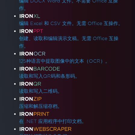
编辑 DOCX Word 文件。不需要 Office 互操
故障排除指南
作。
在IronPDF中应用许可证密钥
像素完美的HTML格式
编辑 Excel 和 CSV 文件。无需 Office 互操作。
Azure Blob 存储
Blazor服务器/WebAssembly (WASM)
创建、读取和编辑演示文稿。无需 Office 互操
数字签名
作。
标题/页脚和分页符
国际语言和CMJK
125种语言中提取图像中的文本（OCR）。
IronPDF和IIS
Kerberos
读取和写入QR码和条形码。
AWS Lambda上的字体损坏
MetaData可见性
读取和写入二维码。
从网络打印机打印
使用MemoryStream栅格化到图像
压缩和解压缩存档。
将视图呈现为字符串
System.Drawing.Common替代方案（.NET 7及
在 .NET 应用程序中打印文档。
非Windows）
表格标题