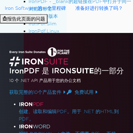
IronPDF - _blank的超链接在PDF中打开于同一
Iron Software 的一个里程碑
准备好进行转换了吗？
浏览器标签
PDF文件版本
报告此页面的问题
IronPdf.Slim
IronPdf.Linux
IronPdf.Native.UpdatedChrome
PDF与Chrome打印预览不同
版本升级后程序集不匹配
调整大小、扩展、转换
混合使用 Iron 产品版本
IronPDF 是
IRON
SUITE
的一部分
WCAG 和 PDF/UA
10 个 .NET API 产品
用于您的办公文档
CSS 分页符
UpdatedChrome 性能
获取完整的10个产品套件
免费试用
页眉和页脚中的 MaxHeight
产品链接
HTML 渲染开销
创建、读取和编辑PDF。用于 .NET 的HTML到
矩形定位
PDF。
AWS Lambda 无 Docker
默认占位符