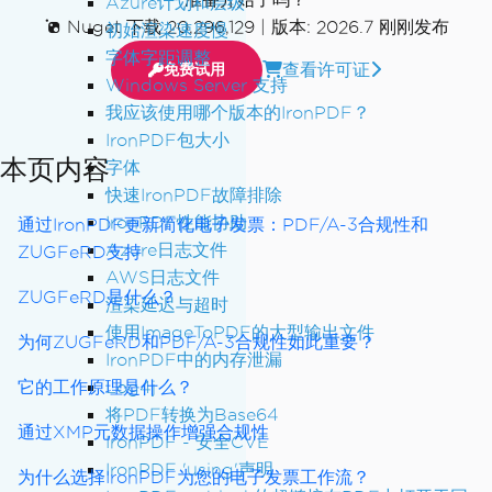
Azure计划和层级
Nuget 下载 20,296,129
|
版本: 2026.7 刚刚发布
初始渲染速度慢
字体字距调整
查看许可证
免费试用
Windows Server 支持
我应该使用哪个版本的IronPDF？
IronPDF包大小
本页内容
字体
快速IronPDF故障排除
IronPDF性能协助
通过IronPDF更新简化电子发票：PDF/A-3合规性和
Azure日志文件
ZUGFeRD支持
AWS日志文件
ZUGFeRD是什么？
渲染延迟与超时
使用ImageToPDF的大型输出文件
为何ZUGFeRD和PDF/A-3合规性如此重要？
IronPDF中的内存泄漏
它的工作原理是什么？
Log4j
将PDF转换为Base64
通过XMP元数据操作增强合规性
IronPDF - 安全CVE
IronPDF 'using'声明
为什么选择IronPDF为您的电子发票工作流？