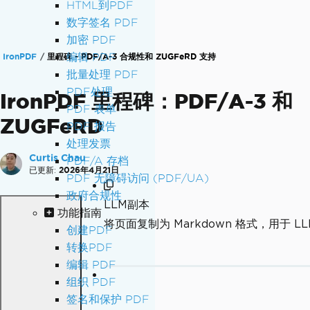
HTML到PDF
数字签名 PDF
加密 PDF
编辑 PDF
IronPDF
里程碑 - PDF/A-3 合规性和 ZUGFeRD 支持
批量处理 PDF
PDF处理
IronPDF 里程碑：PDF/A-3 和
PDF 表单
ZUGFeRD
PDF 报告
处理发票
Curtis Chau
PDF/A 存档
已更新:
2026年4月21日
PDF 无障碍访问 (PDF/UA)
政府合规性
LLM副本
功能指南
将页面复制为 Markdown 格式，用于 LL
创建PDF
转换PDF
编辑 PDF
组织 PDF
签名和保护 PDF