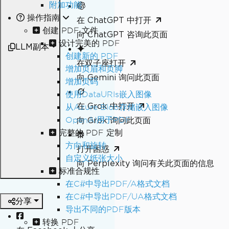
附加功能
操作指南
在 ChatGPT 中打开
创建 PDF 文件
向 ChatGPT 咨询此页面
设计完美的 PDF
LLM副本
创建新的 PDF
在双子座打开
增加页眉和页脚
向 Gemini 询问此页面
增加页码
使用DataURIs嵌入图像
在 Grok 中打开
从Azure Blob存储嵌入图像
OpenAI用于PDF
向 Grok 询问此页面
完整的 PDF 定制
方向和旋转
打开困惑
自定义纸张大小
向 Perplexity 询问有关此页面的信息
标准合规性
在C#中导出PDF/A格式文档
在C#中导出PDF/UA格式文档
分享
导出不同的PDF版本
转换 PDF