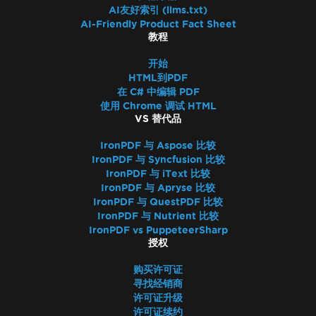
CSP和CNG签名
AI友好索引 (llms.txt)
PDF到图像中的透明度和颜色
AI-Friendly Product Fact Sheet
教程
IronPdf.UpdatedChrome 渲染
在 Linux/WSL 中监控内存
开始
通过 ExtractTextFromPage 添加书签
HTML到PDF
在 C# 中编辑 PDF
CEF/Chromium 内存使用情况
使用 Chrome 调试 HTML
页眉和内容不对齐
VS 替代品
Adobe 字体作为 Type 3
IronPDF 与 Aspose 比较
IronPdfEngine Docker 输出
IronPDF 与 Syncfusion 比较
表单字段中的自定义字体
IronPDF 与 iText 比较
异常消息
IronPDF 与 Apryse 比较
访问路径'Global-
IronPDF 与 QuestPDF 比较
IronPDF 与 Nutrient 比较
IronSoftwareDeploymentGlobal'被拒绝
IronPDF vs PuppeteerSharp
502坏网关
授权
建立与许可服务器的连接时出错
购买许可证
部署Chrome依赖项时出错
寻找经销商
部署Pdfium依赖项时出错
许可证升级
从字节打开文档时出错：'内存分配错误'
许可证续约