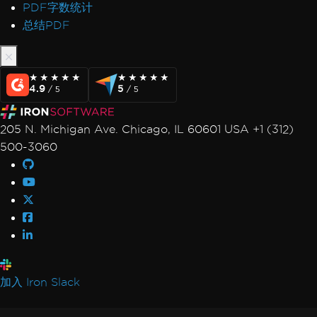
PDF字数统计
Timeout while rendering PDF
总结PDF
HTML Rendering Overhead
UpdatedChrome Performance
Memory Leak in IronPDF
★★★★★
★★★★★
★★★★★
★★★★★
CEF/Chromium Memory Usage
4.9
5
/ 5
/ 5
Monitor Memory in Linux/WSL
IronPDF LinxARM Cannot Allocate Memory
205 N. Michigan Ave. Chicago, IL 60601 USA +1 (312)
Error while opening document from bytes:
500-3060
'bad allocation'
Orphaned CEF Processes on macOS ARM
IronPDF 'using' Declaration
Reduce Size with Base64 Headers
Use ReadyToRun Compilation
ReadyToRun FailFast Crash
Security, Signatures & Compliance
Digital Signatures
加入 Iron Slack
CSP and CNG Signatures
PDF/UA Compliance