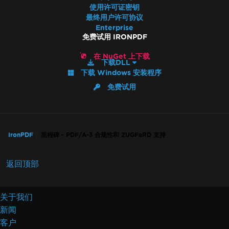
部署NuGet包失败
使用许可证密钥
最终用户许可协议
GPU进程不可用
Enterprise
无效的CefExecuteProcess返回码0
免费试用 IRONPDF
IronPDF无法打开/解析特定PDF文件
在 NuGet 上下载
IronPDF本地异常
下载DLL
IronPDFAssemblyVersionMismatchException
下载 Windows 安装程序
网络服务崩溃，正在重启服务
免费试用
未找到名为SetLogEvent的函数，错误代码(127)
此平台不支持注册表
渲染PDF时超时
AdaptiveRenderEngine的未处理情况
IronPDF
里程碑 - PDF/A-3 合规性和 ZUGFeRD 支持
在Web.config中设置许可证密钥
无法连接到许可服务器
返回顶部
IronPDF LinxARM无法分配内存
.NET Framework Windows服务异常
关于我们
线程状态销毁后托管代码
新闻
Linux/WSL Win32Exception许可证错误
客户
文件路径中的非ASCII字符