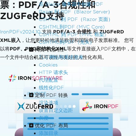
票：PDF/A-3合规性和
在 Blazor 服务器中创建 PDF
Razor 到 PDF（Blazor Server）
ZUGFeRD支持
CSHTML 到 PDF（Razor 页面）
CSHTML到PDF (MVC Core)
IronPDFv2024.10
支持
PDF/A-3 合规性
和
ZUGFeRD
CSHTML 到 PDF (MVC 框架)
XML嵌入
，让您更轻松地满足欧盟和国际电子发票标准。 您可
CSHTML到PDF（无头）
以将
PDF、PNG和结构化XML
等文件直接嵌入PDF文档中，在
网页可访问性
一个文件中结合机器可读性与友好的人性化布局。
TLS 网站和系统登录
Cookies
HTTP 请求头
代理配置
线性化PDF
定制 PDF 转换
渲染选项
设置自定义边距
灰度
优化 PDF 布局
添加目录