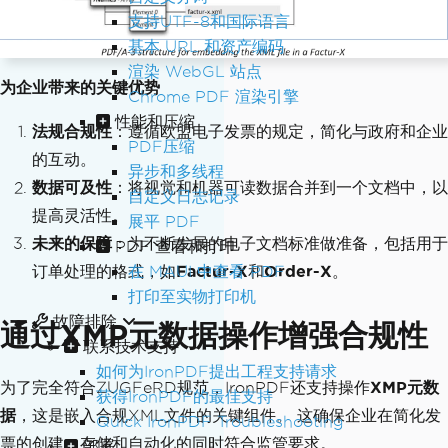
支持UTF-8和国际语言
基本 URL 和资产编码
渲染 WebGL 站点
为企业带来的关键优势
Chrome PDF 渲染引擎
性能和压缩
法规合规性
：遵循欧盟电子发票的规定，简化与政府和企业
PDF压缩
的互动。
异步和多线程
数据可及性
：将视觉和机器可读数据合并到一个文档中，以
自定义日志记录
提高灵活性。
展平 PDF
未来的保障
：为不断发展的电子文档标准做准备，包括用于
PDF 查看和打印
订单处理的格式，如
Factur-X
和
Order-X
。
在 MAUI 中查看 PDF
打印至实物打印机
故障排除
通过XMP元数据操作增强合规性
联系技术支持
如何为IronPDF提出工程支持请求
为了完全符合ZUGFeRD规范，IronPDF还支持操作
XMP元数
获得IronPDF的最佳支持
据
，这是嵌入合规XML文件的关键组件。 这确保企业在简化发
Quick IronPDF Troubleshooting
票的创建、存储和自动化的同时符合监管要求。
部署