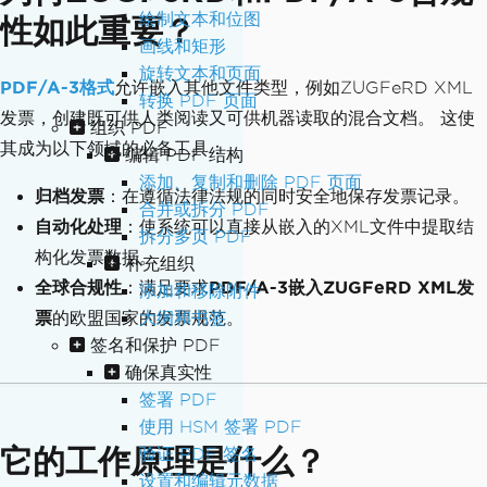
绘制文本和位图
性如此重要？
画线和矩形
旋转文本和页面
PDF/A-3格式
允许嵌入其他文件类型，例如ZUGFeRD XML
转换 PDF 页面
发票，创建既可供人类阅读又可供机器读取的混合文档。 这使
组织 PDF
其成为以下领域的必备工具：
编辑 PDF 结构
添加、复制和删除 PDF 页面
归档发票
：在遵循法律法规的同时安全地保存发票记录。
合并或拆分 PDF
自动化处理
：使系统可以直接从嵌入的XML文件中提取结
拆分多页 PDF
构化发票数据。
补充组织
全球合规性
：满足要求
PDF/A-3嵌入ZUGFeRD XML发
添加和移除附件
票
的欧盟国家的发票规范。
大纲和书签
签名和保护 PDF
确保真实性
签署 PDF
使用 HSM 签署 PDF
它的工作原理是什么？
验证 PDF 签名
设置和编辑元数据