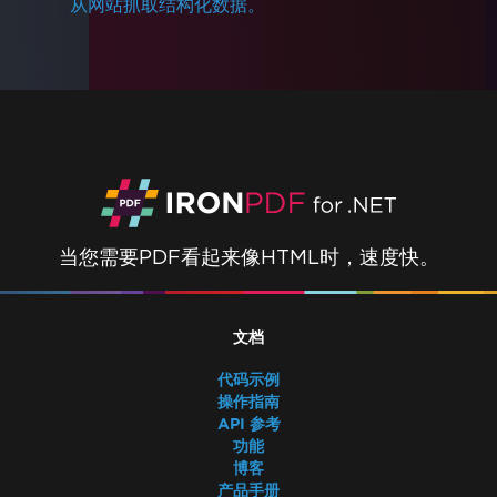
从网站抓取结构化数据。
使用ReadyToRun编译
IronPdf.Slim v2025.5.6 部署异常
ClickOnce版本不兼容
.NET Framework在Prefer32Bit时崩溃
PDF/UA呈现灰色背景
表情符号未呈现
CSS @page规则与RenderingOptions
正确初始化RenderingOptions
字体差异：Windows vs Linux
当您需要PDF看起来像HTML时，速度快。
Linux上的自定义字体嵌入
文本提取顺序错乱
ASP.NET Web Forms许可证验证
文档
IronPdfEngine Docker连接在macOS ARM上
失败
代码示例
PDF元数据中的Author名称
操作指南
使用CSS添加字体
API 参考
功能
PDF/UA 合规性
博客
虚拟路径保存错误
产品手册