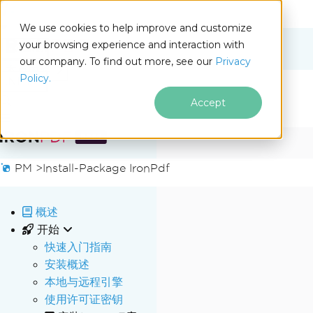
We use cookies to help improve and customize
your browsing experience and interaction with
Docs
our company. To find out more, see our
Privacy
for
本页内容
Policy.
.NET
Accept
跳至页脚内容
PM >
Install-Package IronPdf
概述
开始
快速入门指南
安装概述
本地与远程引擎
使用许可证密钥