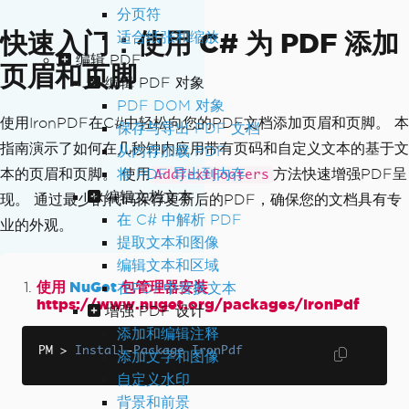
分页符
快速入门：使用 C# 为 PDF 添加
适合纸张和缩放
编辑 PDF
页眉和页脚
编辑 PDF 对象
PDF DOM 对象
使用IronPDF在C#中轻松向您的PDF文档添加页眉和页脚。 本
保存与导出 PDF 文档
指南演示了如何在几秒钟内应用带有页码和自定义文本的基于文
从内存加载 PDF
将 PDF 导出到内存
本的页眉和页脚。 使用
方法快速增强PDF呈
AddTextFooters
编辑文档文本
现。 通过最少的代码保存更新后的PDF，确保您的文档具有专
在 C# 中解析 PDF
业的外观。
提取文本和图像
编辑文本和区域
使用
NuGet
包管理器安装
在PDF中替换文本
https://www.nuget.org/packages/IronPdf
增强 PDF 设计
添加和编辑注释
PM 
>
Install
-
Package
IronPdf
添加文字和图像
自定义水印
背景和前景