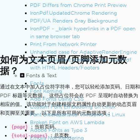
PDF Differs from Chrome Print Preview
IronPdf.UpdatedChrome Rendering
PDF/UA Renders Gray Background
IronPDF - _blank hyperlinks in a PDF open
in same browser tab
Print From Network Printer
Unhandled case for AdaptiveRenderEngine
如何为文本页眉/页脚添加元数
AccessViolationException After InsertPdf
with HTML Headers/Footers
据？
Fonts & Text
Fonts
通过在文本中加入占位符字符串，您可以轻松添加页码、日期和
Font Kerning
PDF 标题等元数据。 这些占位符会在 PDF 呈现时自动替换为
Add Fonts Using CSS
相应的值。 该功能对于创建根据文档属性自动更新的动态页眉
Custom Font Embedding on Linux
和页脚至关重要。 以下是所有可用的元数据选项：
Font Discrepancies: Windows vs Linux
Broken Font on AWS Lambda
：当前页码。
{page}
Adobe Fonts as Type 3
：总页数。
{total-pages}
Emojis Not Rendering