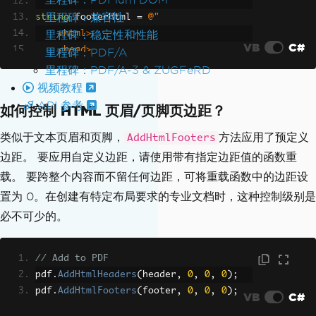
里程碑：兼容性
string
 footerHtml 
=
@"
里程碑：稳定性和性能
    <html>
VB
C#
    <head>
里程碑：PDF/A
        <link rel='stylesheet' href='s
里程碑：PDF/A-3 & ZUGFeRD
tyle.css'>
视频教程
    </head>
API 参考
如何控制 HTML 页眉/页脚页边距？
    <body>
        <h1>This is a footer!</h1>
类似于文本页眉和页脚，
方法应用了预定义
AddHtmlFooters
    </body>
边距。 要应用自定义边距，请使用带有指定边距值的函数重
    </html>"
;
载。 要跨整个内容而不留任何边距，可将重载函数中的边距设
置为 0。在创建有特定布局要求的专业文档时，这种控制级别是
// Instantiate renderer and create PDF
ChromePdfRenderer
 renderer 
=
new
Chrom
必不可少的。
ePdfRenderer
();
PdfDocument
 pdf 
=
 renderer
.
RenderHtmlA
// Add to PDF
sPdf
(
"<h1>Hello World!</h1>"
);
pdf
.
AddHtmlHeaders
(
header
,
0
,
0
,
0
);
pdf
.
AddHtmlFooters
(
footer
,
0
,
0
,
0
);
// Create header and footer
VB
C#
HtmlHeaderFooter
 htmlHeader 
=
new
Html