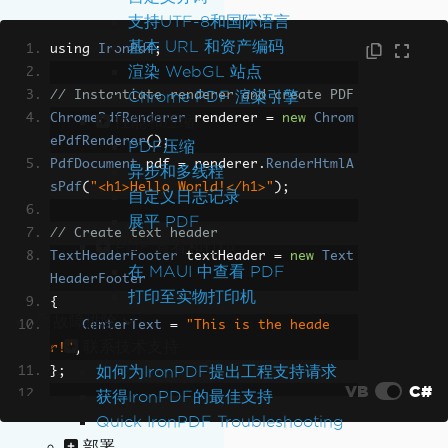
支持UTF-8和国际语言
基本 URL 和资产编码
using 
IronPdf
;
渲染 WebGL 站点
Chrome PDF 渲染引擎
// Instantiate renderer and create PDF
ChromePdfRenderer
 renderer 
=
new
Chrom
性能和压缩
ePdfRenderer
();
PDF压缩
PdfDocument
 pdf 
=
 renderer
.
RenderHtmlA
异步和多线程
sPdf
(
"<h1>Hello World!</h1>"
);
自定义日志记录
展平 PDF
// Create text header
PDF 查看和打印
TextHeaderFooter
 textHeader 
=
new
Text
在 MAUI 中查看 PDF
HeaderFooter
打印至实物打印机
{
故障排除
CenterText
=
"This is the heade
联系技术支持
r!"
,
如何为IronPDF提出工程支持请求
};
VB
C#
获得IronPDF的最佳支持
// Create text footer
Quick IronPDF Troubleshooting
TextHeaderFooter
 textFooter 
=
new
Text
部署