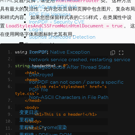
HTML页眉/页脚，请使用
类。 这种方法
HtmlHeaderFooter
WCAG and PDF/UA
具有最大的灵活性，允许您在页眉和页脚中包含图片、复杂布局
PDF File Versions
和样式内容。 如果您想保留样式表的CSS样式，在类属性中设
IronPDF - Security CVE
置
。 这
LoadStylesAndCSSFromMainHtmlDocument = true
Log4j
在使用网络字体和图标时尤其有用。
Sophos Shellcode Detection
Exception Messages
IronPDF Native Exception
using 
IronPdf
;
Network service crashed, restarting service
string
 headerHtml 
=
@"
Managed Code After Thread State
    <html>
Destroyed
    <head>
IronPDF can not open / parse a specific
        <link rel='stylesheet' href='s
PDF file
tyle.css'>
Non-ASCII Characters in File Path
    </head>
产品更新
    <body>
变更日志
        <h1>This is a header!</h1>
里程碑
    </body>
里程碑：Chrome渲染
    </html>"
;
里程碑：PDFium DOM