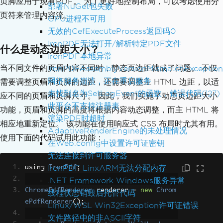
页脚应用于现有PDF。 为了更好地控制布局，可以考虑使用分
部署NuGet包失败
25
;
页符来管理内容流。
GPU进程不可用
renderer
.
RenderingOptions
.
MarginBottom
无效的CefExecuteProcess返回码0
=
25
;
IronPDF无法打开/解析特定PDF文件
什么是动态边距大小？
IronPDF本地异常
// Add header and footer to renderer
当不同文件的页眉内容不同时，静态页边距就成了问题。 不仅
renderer
.
RenderingOptions
.
TextHeader
=
IronPDFAssemblyVersionMismatchException
header
;
网络服务崩溃，正在重启服务
需要调整页眉和页脚的边距，还需要调整主 HTML 边距，以适
renderer
.
RenderingOptions
.
TextFooter
=
未找到名为SetLogEvent的函数，错误代码(127)
应不同的页眉和页脚尺寸。 因此，我们实施了动态页边距大小
footer
;
此平台不支持注册表
功能，页眉和页脚的高度将根据内容动态调整，而主 HTML 将
渲染PDF时超时
相应地重新定位。 该功能在使用响应式 CSS 布局时尤其有用。
PdfDocument
 pdf 
=
 renderer
.
RenderHtmlA
AdaptiveRenderEngine的未处理情况
sPdf
(
"<h1>Hello World!</h1>"
);
使用下面的代码试用此功能：
在Web.config中设置许可证密钥
无法连接到许可服务器
IronPDF LinxARM无法分配内存
using 
IronPdf
;
.NET Framework Windows服务异常
ChromePdfRenderer
 renderer 
=
new
Chrom
线程状态销毁后托管代码
ePdfRenderer
();
Linux/WSL Win32Exception许可证错误
文件路径中的非ASCII字符