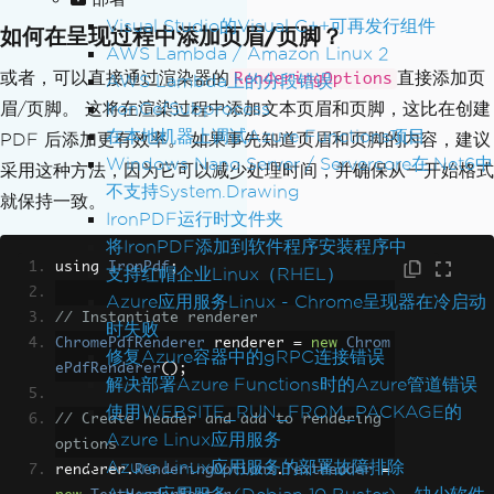
HeaderFooter
Visual Studio的Visual C++可再发行组件
如何在呈现过程中添加页眉/页脚？
{
AWS Lambda / Amazon Linux 2
CenterText
=
"This is the foote
或者，可以直接通过渲染器的
直接添加页
RenderingOptions
AWS Lambda上的分段错误
r!"
,
IronCefSubprocess
眉/页脚。 这将在渲染过程中添加文本页眉和页脚，这比在创建
};
在本地机器上调试Azure Functions项目
PDF 后添加更有效率。 如果事先知道页眉和页脚的内容，建议
Windows Nano Server / Servercore在.Net6中
采用这种方法，因为它可以减少处理时间，并确保从一开始格式
// Add text header and footer to the P
不支持System.Drawing
DF
就保持一致。
IronPDF运行时文件夹
pdf
.
AddTextHeaders
(
textHeader
);
将IronPDF添加到软件程序安装程序中
pdf
.
AddTextFooters
(
textFooter
);
using 
IronPdf
;
支持红帽企业Linux（RHEL）
pdf
.
SaveAs
(
"addTextHeaderFooter.pdf"
);
Azure应用服务Linux - Chrome呈现器在冷启动
// Instantiate renderer
时失败
ChromePdfRenderer
 renderer 
=
new
Chrom
修复Azure容器中的gRPC连接错误
ePdfRenderer
();
解决部署Azure Functions时的Azure管道错误
使用WEBSITE_RUN_FROM_PACKAGE的
// Create header and add to rendering 
Azure Linux应用服务
options
Azure Linux应用服务的部署故障排除
renderer
.
RenderingOptions
.
TextHeader
=