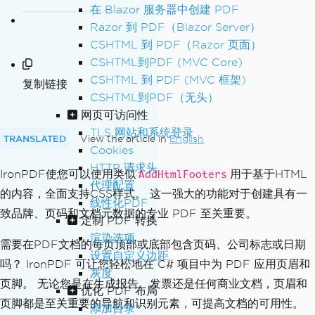
在 Blazor 服务器中创建 PDF
Razor 到 PDF（Blazor Server）
CSHTML 到 PDF（Razor 页面）
CSHTML到PDF (MVC Core)
CSHTML 到 PDF (MVC 框架)
复制链接
CSHTML到PDF（无头）
网页可访问性
TLS 网站和系统登录
TRANSLATED
View the article in
English
Cookies
HTTP 请求头
IronPDF使您可以使用类似
用于基于HTML
AddHtmlFooters
代理配置
的内容，全面支持CSS样式。 这一强大的功能对于创建具有一
线性化PDF
致品牌、页码和文档元数据的专业 PDF 至关重要。
定制 PDF 转换
渲染选项
需要在PDF文档的每页顶部或底部包含页码、公司标志或日期
设置自定义边距
吗？ IronPDF 可让您轻松地在 C# 项目中为 PDF 应用页眉和
灰度
页脚。 无论您是在生成报告、发票还是任何商业文档，页眉和
优化 PDF 布局
页脚都是至关重要的导航和识别元素，可提高文档的可用性。
添加目录