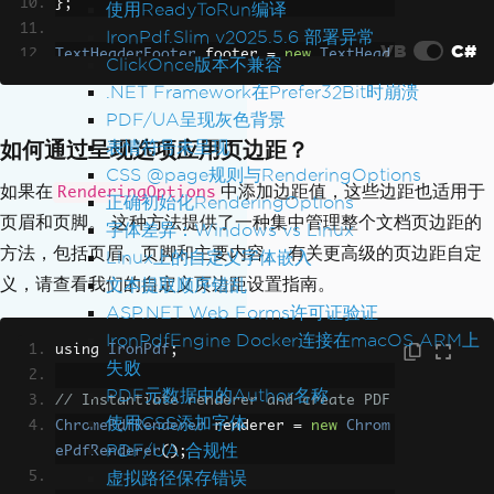
};
使用ReadyToRun编译
IronPdf.Slim v2025.5.6 部署异常
VB
C#
TextHeaderFooter
 footer 
=
new
TextHead
ClickOnce版本不兼容
erFooter
.NET Framework在Prefer32Bit时崩溃
{
PDF/UA呈现灰色背景
CenterText
=
"This is the foote
如何通过呈现选项应用页边距？
表情符号未呈现
r!"
,
CSS @page规则与RenderingOptions
};
如果在
中添加边距值，这些边距也适用于
RenderingOptions
正确初始化RenderingOptions
页眉和页脚。 这种方法提供了一种集中管理整个文档页边距的
字体差异：Windows vs Linux
pdf
.
AddTextHeaders
(
header
,
35
,
30
,
2
方法，包括页眉、页脚和主要内容。 有关更高级的页边距自定
Linux上的自定义字体嵌入
5
);
// Left Margin = 35, Right Margin  
义，请查看我们的自定义页边距设置指南。
文本提取顺序错乱
= 30, Top Margin = 25
pdf
.
AddTextFooters
(
footer
,
35
,
30
,
2
ASP.NET Web Forms许可证验证
5
);
// Margin values are in mm
IronPdfEngine Docker连接在macOS ARM上
using 
IronPdf
;
失败
PDF元数据中的Author名称
// Instantiate renderer and create PDF
使用CSS添加字体
ChromePdfRenderer
 renderer 
=
new
Chrom
PDF/UA 合规性
ePdfRenderer
();
虚拟路径保存错误