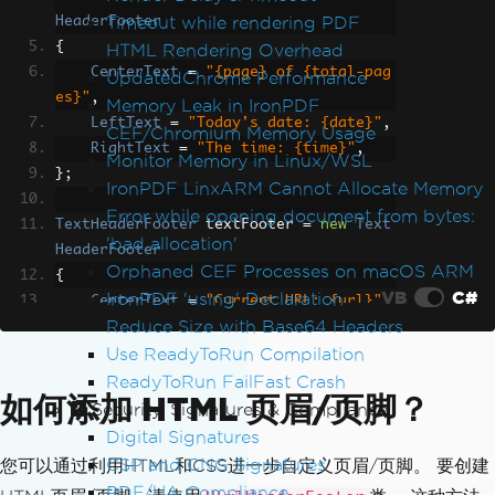
Timeout while rendering PDF
HeaderFooter
{
HTML Rendering Overhead
CenterText
=
"{page} of {total-pag
UpdatedChrome Performance
es}"
,
Memory Leak in IronPDF
LeftText
=
"Today's date: {date}"
,
CEF/Chromium Memory Usage
RightText
=
"The time: {time}"
,
Monitor Memory in Linux/WSL
};
IronPDF LinxARM Cannot Allocate Memory
Error while opening document from bytes:
TextHeaderFooter
 textFooter 
=
new
Text
'bad allocation'
HeaderFooter
Orphaned CEF Processes on macOS ARM
{
VB
C#
IronPDF 'using' Declaration
CenterText
=
"Current URL: {url}"
,
Reduce Size with Base64 Headers
LeftText
=
"Title of the HTML: {ht
Use ReadyToRun Compilation
ml-title}"
,
RightText
=
"Title of the PDF: {pd
ReadyToRun FailFast Crash
如何添加 HTML 页眉/页脚？
f-title}"
,
Security, Signatures & Compliance
};
Digital Signatures
CSP and CNG Signatures
您可以通过利用HTML和CSS进一步自定义页眉/页脚。 要创建
PDF/UA Compliance