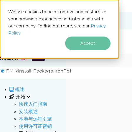
We use cookies to help improve and customize
your browsing experience and interaction with
Docs
our company. To find out more, see our
Privacy
for
本页内容
Policy.
.NET
Accept
跳至页脚内容
PM >
Install-Package IronPdf
概述
开始
快速入门指南
安装概述
本地与远程引擎
使用许可证密钥