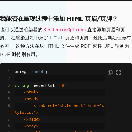
HeaderFooter
{
我能否在呈现过程中添加 HTML 页眉/页脚？
HtmlFragment
=
 headerHtml
,
LoadStylesAndCSSFromMainHtmlDocume
也可以通过渲染器的
直接添加页眉和页
RenderingOptions
nt
=
true
,
脚。 在渲染过程中添加 HTML 页眉和页脚，这比后期处理更有
};
效率。 这种方法在从 HTML 文件生成 PDF 或将 URL 转换为
HtmlHeaderFooter
 htmlFooter 
=
new
Html
PDF 时特别有用。
HeaderFooter
{
HtmlFragment
=
 footerHtml
,
using 
IronPdf
;
LoadStylesAndCSSFromMainHtmlDocume
nt
=
true
,
string
 headerHtml 
=
@"
};
    <html>
    <head>
// Add to PDF
        <link rel='stylesheet' href='s
pdf
.
AddHtmlHeaders
(
htmlHeader
);
tyle.css'>
pdf
.
AddHtmlFooters
(
htmlFooter
);
    </head>
    <body>