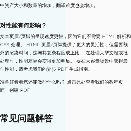
中资产大小和数量的增加，翻译难度也会增加。
// Create header and footer
HtmlHeaderFooter
 htmlHeader 
=
new
Html
对性能有何影响？
HeaderFooter
{
文本页眉/页脚的呈现速度更快，因为它们不需要 HTML 解析和
HtmlFragment
=
 headerHtml
,
CSS 处理。 HTML 页眉/页脚提供了更大的灵活性，但需要额
LoadStylesAndCSSFromMainHtmlDocume
nt
=
true
,
外的渲染时间，这与其复杂程度成正比。 在处理大型文档或批
};
处理时，性能差异会变得更加明显。 要在大容量场景中获得最
佳性能，请考虑我们的异步 PDF 生成指南。
HtmlHeaderFooter
 htmlFooter 
=
new
Html
HeaderFooter
准备好看看您还能做些什么吗？ 点击此处查看我们的教程页
{
面：创建 PDF
HtmlFragment
=
 footerHtml
,
LoadStylesAndCSSFromMainHtmlDocume
nt
=
true
,
};
常见问题解答
// Add to PDF