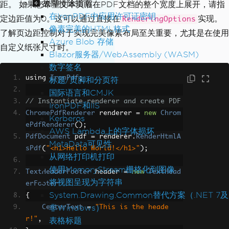
故障排除指南
距。 如果您希望文本页眉在PDF文档的整个宽度上展开，请指
在IronPDF中应用许可证密钥
定边距值为0。这可以通过直接在
实现。
RenderingOptions
像素完美的HTML格式
了解页边距控制对于实现完美像素布局至关重要，尤其是在使用
Azure Blob 存储
自定义纸张尺寸时。
Blazor服务器/WebAssembly (WASM)
数字签名
using 
IronPdf
;
标题/页脚和分页符
国际语言和CMJK
// Instantiate renderer and create PDF
IronPDF和IIS
ChromePdfRenderer
 renderer 
=
new
Chrom
Kerberos
ePdfRenderer
();
AWS Lambda上的字体损坏
PdfDocument
 pdf 
=
 renderer
.
RenderHtmlA
MetaData可见性
sPdf
(
"<h1>Hello World!</h1>"
);
从网络打印机打印
使用MemoryStream栅格化到图像
TextHeaderFooter
 header 
=
new
TextHead
将视图呈现为字符串
erFooter
System.Drawing.Common替代方案（.NET 7及
{
非Windows）
CenterText
=
"This is the heade
r!"
,
表格标题