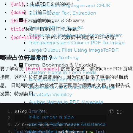
：生成PDF文档的网址。
{url}
International Languages and CMJK
：当前日期。
Out-of-Order Text Extraction
{date}
Export, Images & Streams
：当前时间。
{time}
Convert PDF to Base64
标签中指定的HTML标题。
title
Rasterize to Image using MemoryStream
：在PDF元数据中指定的PDF标题。
{pdf-title}
Transparency and Color in PDF-to-Image
Large Output Files Using ImageToPDF
哪些占位符最常用？
Render view to string
Forms, Bookmarks & Metadata
要了解有关
的更多信息，请访问IronPDF页码
{total-pages}
Custom Fonts in Form Fields
指南。这些占位符是最常用的，因为它们提供了重要的导航信
AccessViolationException in Forms
息。 日期和时间占位符对于需要跟踪时间戳的文档（如报告或
Bookmarks via ExtractTextFromPage
发票）特别有用。
MetaData Visibility
Author Names in PDF Metadata
Performance & Memory
using 
IronPdf
;
Initial render is slow
IronPDF Performance Assistance
// Create header and footer
Render Delay & Timeout
TextHeaderFooter
 textHeader 
=
new
Text