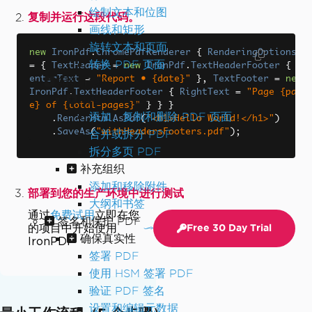
绘制文本和位图
复制并运行这段代码。
画线和矩形
旋转文本和页面
new
IronPdf
.
ChromePdfRenderer
{
RenderingOptions
转换 PDF 页面
=
{
TextHeader
=
new
IronPdf
.
TextHeaderFooter
{
C
enterText
=
"Report • {date}"
},
TextFooter
=
new
组织 PDF
IronPdf
.
TextHeaderFooter
{
RightText
=
"Page {pag
编辑 PDF 结构
e} of {total-pages}"
}
}
}
添加、复制和删除 PDF 页面
.
RenderHtmlAsPdf
(
"<h1>Hello World!</h1>"
)
.
SaveAs
(
"withHeadersFooters.pdf"
);
合并或拆分 PDF
拆分多页 PDF
补充组织
添加和移除附件
部署到您的生产环境中进行测试
大纲和书签
通过
免费试用
立即在您
签名和保护 PDF
的项目中开始使用
Free 30 Day Trial
确保真实性
IronPDF
签署 PDF
使用 HSM 签署 PDF
验证 PDF 签名
设置和编辑元数据