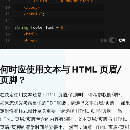
        <h1>This is a header!</h1>
    </body>
    </html>"
;
string
 footerHtml 
=
@"
    <html>
VB
C#
    <head>
        <link rel='stylesheet' href='s
tyle.css'>
    </head>
何时应使用文本与 HTML 页眉/
    <body>
        <h1>This is a footer!</h1>
页脚？
    </body>
    </html>"
;
在决定使用文本还是 HTML 页眉/页脚时，请考虑权衡利弊。
// Instantiate renderer and create PDF
如果您优先考虑更快的PDF渲染，请选择文本页眉/页脚。 如果
ChromePdfRenderer
 renderer 
=
new
Chrom
定制性和样式设计至关重要，请选择 HTML 页眉/页脚。 当
ePdfRenderer
();
HTML 页眉/页脚包含的内容有限时，文本页眉/页脚与 HTML
PdfDocument
 pdf 
=
 renderer
.
RenderHtmlA
页眉/页脚的渲染时间差异很小。 然而，随着 HTML 页眉/页脚
sPdf
(
"<h1>Hello World!</h1>"
);