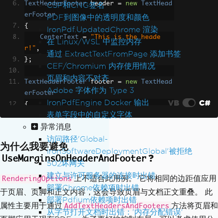
TextHeaderFooter
 header 
=
new
TextHead
CSP和CNG签名
erFooter
PDF到图像中的透明度和颜色
{
IronPdf.UpdatedChrome 渲染
CenterText
=
"This is the heade
在 Linux/WSL 中监控内存
r!"
,
通过 ExtractTextFromPage 添加书签
};
CEF/Chromium 内存使用情况
页眉和内容不对齐
TextHeaderFooter
 footer 
=
new
TextHead
Adobe 字体作为 Type 3
erFooter
IronPdfEngine Docker 输出
VB
C#
{
表单字段中的自定义字体
CenterText
=
"This is the foote
异常消息
r!"
,
访问路径'Global-
};
为什么我要避免
IronSoftwareDeploymentGlobal'被拒绝
?
UseMarginsOnHeaderAndFooter
// Margin values are in mm
502坏网关
renderer
.
RenderingOptions
.
MarginRight
建立与许可服务器的连接时出错
上不适合此用例。 它将相同的边距值应用
RenderingOptions
=
30
;
部署Chrome依赖项时出错
于页眉、页脚和正文内容，这会导致页眉与文档正文重叠。 此
renderer
.
RenderingOptions
.
MarginLeft
=
部署Pdfium依赖项时出错
属性主要用于通过
方法将页眉和
30
;
AddTextHeadersAndFooters
从字节打开文档时出错：'内存分配错误'
renderer
.
RenderingOptions
.
MarginTop
=