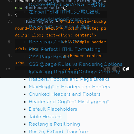
renderer
.
RenderingOptions
.
HtmlHeader
=
Docker中的Vulkan/ANGLE初始化
new
HtmlHeaderFooter
()
在InsertPdf和HTML头/尾后出现
{
AccessViolationException
HtmlFragment
=
@"<div style='backg
ReadyToRun FailFast 崩溃
round-color: #4285f4; color: white; pa
Rendering & Layout
dding: 15px; text-align: center;'>
Bootstrap / Flex / CSS
                    <h1>Example header
Pixel Perfect HTML Formatting
</h1> <br>
CSS Page Breaks
                    <p>Header content
</p>
CSS @page Rules vs RenderingOptions
VB
C#
                    </div>"
,
Initializing RenderingOptions Correctly
// Enable the dynamic height featu
Headers/Footers and Page Breaks
re
MaxHeight in Headers and Footers
MaxHeight
=
HtmlHeaderFooter
.
Fragm
Chunked Headers and Footers
entHeight
,
Header and Content Misalignment
};
Default Placeholders
Table Headers
PdfDocument
 pdf 
=
 renderer
.
RenderHtmlA
Rectangle Positioning
sPdf
(
"<h1>Main HTML content</h1>"
);
Resize, Extend, Transform
pdf
.
SaveAs
(
"dynamicHeaderSize.pdf"
);