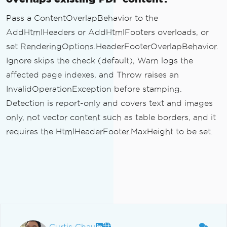
Pass a ContentOverlapBehavior to the
AddHtmlHeaders or AddHtmlFooters overloads, or
set RenderingOptions.HeaderFooterOverlapBehavior.
Ignore skips the check (default), Warn logs the
affected page indexes, and Throw raises an
InvalidOperationException before stamping.
Detection is report-only and covers text and images
only, not vector content such as table borders, and it
requires the HtmlHeaderFooter.MaxHeight to be set.
Curtis Chau