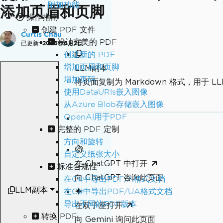
附加功能
添加页眉和页脚
操作指南
创建 PDF 文件
Curtis Chau
设计完美的 PDF
已更新:
2026年6月2日
创建新的 PDF
增加页眉和页脚
LLM副本
增加页码
将页面复制为 Markdown 格式，用于 LL
使用DataURIs嵌入图像
从Azure Blob存储嵌入图像
OpenAI用于PDF
完整的 PDF 定制
方向和旋转
自定义纸张大小
在 ChatGPT 中打开
标准合规性
向 ChatGPT 咨询此页面
在C#中导出PDF/A格式文档
LLM副本
在C#中导出PDF/UA格式文档
导出不同的PDF版本
在双子座打开
转换 PDF
向 Gemini 询问此页面