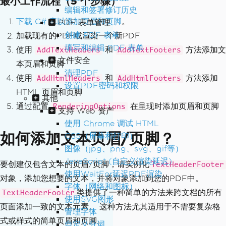
最小工作流程（5 个步骤）
编辑和签署修订历史
下载 C# 库以添加页眉和页脚
。
PDF 表单管理
创建 PDF 表单
加载现有的PDF或渲染一个新PDF
填写和编辑 PDF 表单
使用
和
方法添加文
AddTextHeaders
AddTextFooters
文件安全
本页眉和页脚
清理PDF
使用
和
方法添加
AddHtmlHeaders
AddHtmlFooters
设置PDF密码和权限
HTML 页眉和页脚
其他
通过配置
在呈现时添加页眉和页脚
RenderingOptions
支持 Web 资产
使用 Chrome 调试 HTML
如何添加文本页眉/页脚？
CSS（屏幕和打印）
图像（jpg、png、svg、gif等）
JavaScript (自定义渲染延迟)
要创建仅包含文本的页眉/页脚，请实例化
TextHeaderFooter
使用WaitFor延迟PDF渲染
对象，添加您想要的文本，并将对象添加到您的PDF中。
字体（网络和图标）
类提供了一种简单的方法来跨文档的所有
TextHeaderFooter
使用SVG图形
页面添加一致的文本元素。 这种方法尤其适用于不需要复杂格
管理字体
式或样式的简单页眉和页脚。
自定义分词