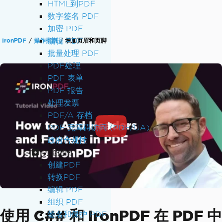
HTML到PDF
数字签名 PDF
加密 PDF
编辑 PDF
IronPDF
操作指南
增加页眉和页脚
批量处理 PDF
PDF处理
PDF 表单
PDF 报告
处理发票
PDF/A 存档
PDF 无障碍访问 (PDF/UA)
政府合规性
功能指南
创建PDF
转换PDF
编辑 PDF
组织 PDF
使用 C## 和 IronPDF 在 PDF 中
签名和保护 PDF