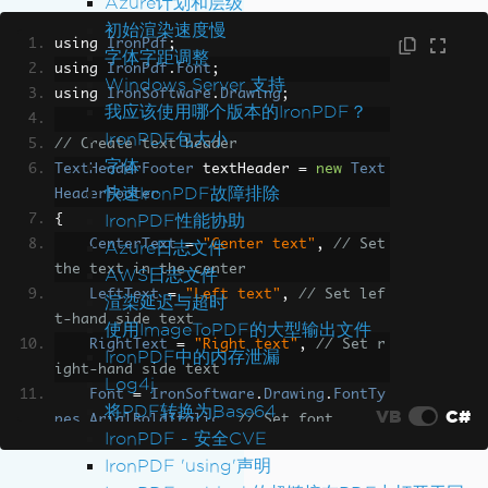
Azure计划和层级
r.pdf"
);
初始渲染速度慢
using 
IronPdf
;
字体字距调整
using 
IronPdf
.
Font
;
Windows Server 支持
using 
IronSoftware
.
Drawing
;
我应该使用哪个版本的IronPDF？
IronPDF包大小
// Create text header
字体
TextHeaderFooter
 textHeader 
=
new
Text
快速IronPDF故障排除
HeaderFooter
IronPDF性能协助
{
CenterText
=
"Center text"
,
// Set 
Azure日志文件
the text in the center
AWS日志文件
LeftText
=
"Left text"
,
// Set lef
渲染延迟与超时
t-hand side text
使用ImageToPDF的大型输出文件
RightText
=
"Right text"
,
// Set r
IronPDF中的内存泄漏
ight-hand side text
Log4j
Font
=
IronSoftware
.
Drawing
.
FontTy
将PDF转换为Base64
VB
C#
pes
.
ArialBoldItalic
,
// Set font
IronPDF - 安全CVE
FontSize
=
16
,
// Set font size
IronPDF 'using'声明
DrawDividerLine
=
true
,
// Draw Di