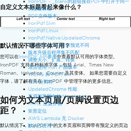
IronPDF - _blank的超链接在PDF中打开于同一
vider Line
自定义文本标题看起来像什么？
浏览器标签
DrawDividerLineColor
=
Color
.
Red
,
PDF文件版本
// Set color of divider line
};
IronPdf.Slim
IronPdf.Linux
IronPdf.Native.UpdatedChrome
默认情况下哪些字体可用？
PDF与Chrome打印预览不同
版本升级后程序集不匹配
您可以在
IronPDF API参考
中查看默认可用的字体类型。
调整大小、扩展、转换
IronPDF 支持多种标准字体，包括 Arial、Times New
混合使用 Iron 产品版本
Roman、Helvetica、Courier 及其变体。 如果您需要自定义
WCAG 和 PDF/UA
字体，请了解有关在 IronPDF 中管理字体的更多信息。
CSS 分页符
UpdatedChrome 性能
页眉和页脚中的 MaxHeight
如何为文本页眉/页脚设置页边
HTML 渲染开销
距？
矩形定位
AWS Lambda 无 Docker
默认情况下，IronPDF 中的文本页眉和页脚带有预定义的页边
默认占位符