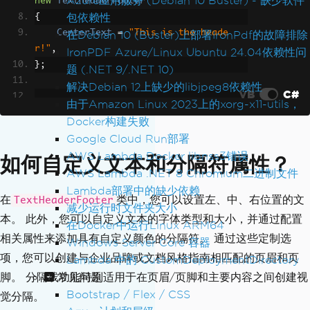
Azure应用服务 (Debian 10 Buster) - 缺少软件
new
TextHeaderFooter
包依赖性
{
CenterText
=
"This is the heade
在Debian 10 (Buster)上部署IronPdf的故障排除
r!"
,
IronPDF Azure/Linux Ubuntu 24.04依赖性问
};
题 (.NET 9/.NET 10)
解决Debian 12上缺少的libjpeg8依赖性
VB
C#
由于Amazon Linux 2023上的xorg-x11-utils，
// Create footer and add to rendering 
Docker构建失败
options
Google Cloud Run部署
renderer
.
RenderingOptions
.
TextFooter
=
AWS Lambda Docker libnss3错误
如何自定义文本和分隔符属性？
new
TextHeaderFooter
AWS Lambda .NET 8 Chromium二进制文件
{
Lambda部署中的缺少依赖
CenterText
=
"This is the foote
在
类中，您可以设置左、中、右位置的文
TextHeaderFooter
减少运行时文件夹大小
r!"
,
本。 此外，您可以自定义文本的字体类型和大小，并通过配置
在Docker中运行Linux ARM64
};
相关属性来添加具有自定义颜色的分隔符。 通过这些定制选
Windows Server Core 容器
// Render PDF with header and footer
项，您可以创建与企业品牌或文档风格指南相匹配的页眉和页
Lambda 中的 CustomDeploymentDirectory
PdfDocument
 pdf 
=
 renderer
.
RenderHtmlA
常见问题
脚。 分隔线功能特别适用于在页眉/页脚和主要内容之间创建视
sPdf
(
"<h1>Hello World!</h1>"
);
Bootstrap / Flex / CSS
觉分隔。
pdf
.
SaveAs
(
"renderWithTextHeaderFoote