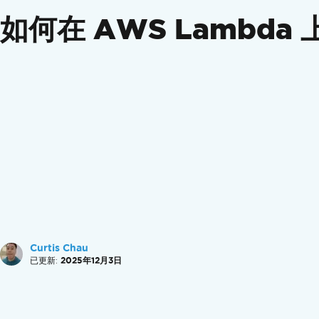
政府合规性
如何在 AWS Lambda 上
功能指南
创建PDF
转换PDF
编辑 PDF
组织 PDF
签名和保护 PDF
附加功能
操作指南
创建 PDF 文件
设计完美的 PDF
创建新的 PDF
增加页眉和页脚
增加页码
Curtis Chau
使用DataURIs嵌入图像
已更新:
2025年12月3日
从Azure Blob存储嵌入图像
OpenAI用于PDF
完整的 PDF 定制