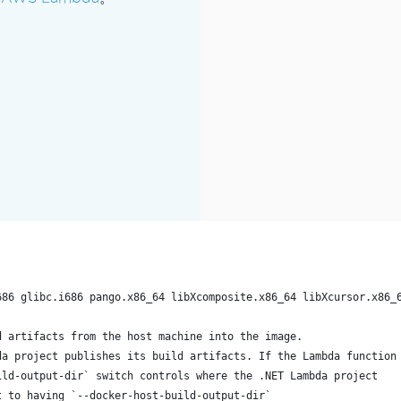
686 glibc.i686 pango.x86_64 libXcomposite.x86_64 libXcursor.x86_
d artifacts from the host machine into the image. 
da project publishes its build artifacts. If the Lambda function
ild-output-dir` switch controls where the .NET Lambda project
t to having `--docker-host-build-output-dir`