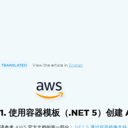
方向和旋转
自定义纸张大小
标准合规性
在C#中导出PDF/A格式文档
在C#中导出PDF/UA格式文档
导出不同的PDF版本
转换 PDF
多功能 PDF 转换
从 HTML 字符串生成 PDF
从 HTML 文件生成 PDF
TRANSLATED
View the article in
English
HTML元素生成PDF
从HTML ZIP文件生成PDF
从 URL 生成 PDF
图像到PDF
从PDF生成图像
将DOCX转换为PDF
1. 使用容器模板（.NET 5）创建 
转换RTF为PDF
将MD转换为PDF
请参考 AWS 官方文档的第一部分：
.NET 5 通过容器镜像支持 