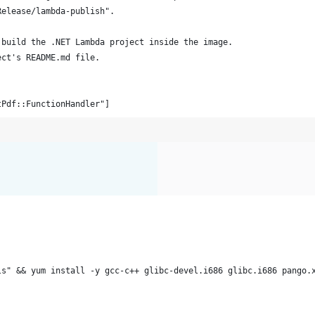
Release/lambda-publish".
 build the .NET Lambda project inside the image.
ect's README.md file.
tPdf::FunctionHandler"]
ls" && yum install -y gcc-c++ glibc-devel.i686 glibc.i686 pango.