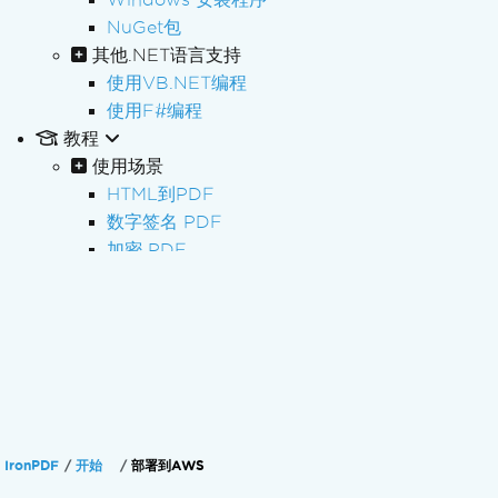
NuGet包
其他.NET语言支持
使用VB.NET编程
使用F#编程
教程
使用场景
HTML到PDF
数字签名 PDF
加密 PDF
编辑 PDF
批量处理 PDF
PDF处理
PDF 表单
PDF 报告
处理发票
PDF/A 存档
IronPDF
开始
部署到AWS
PDF 无障碍访问 (PDF/UA)