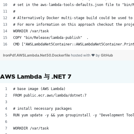
线性化PDF
# set in the aws-lambda-tools-defaults.json file to "bin/
定制 PDF 转换
#
渲染选项
# Alternatively Docker multi-stage build could be used to
设置自定义边距
# For more information on this approach checkout the proj
WORKDIR /var/task
灰度
COPY "bin/Release/lambda-publish"  .
优化 PDF 布局
CMD ["AWSLambdaNet5Container::AWSLambdaNet5Container.Prin
添加目录
分页符
IronPdf.AWSLambda.Net50.Dockerfile
hosted with ❤ by
GitHub
适合纸张和缩放
编辑 PDF
AWS Lambda 与 .NET 7
编辑 PDF 对象
PDF DOM 对象
# base image (AWS Lambda)
保存与导出 PDF 文档
FROM public.ecr.aws/lambda/dotnet:7
从内存加载 PDF
将 PDF 导出到内存
# install necessary packages
编辑文档文本
RUN yum update -y && yum groupinstall -y "Development Too
在 C# 中解析 PDF
WORKDIR /var/task
提取文本和图像