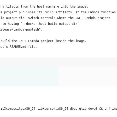
d artifacts from the host machine into the image. 
da project publishes its build artifacts. If the Lambda function
ild-output-dir` switch controls where the .NET Lambda project
t to having `--docker-host-build-output-dir`
Release/lambda-publish".
 build the .NET Lambda project inside the image.
ect's README.md file.
libXcomposite.x86_64 libXcursor.x86_64 dbus-glib-devel && dnf in