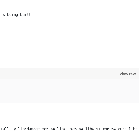
 is being built 
view raw
stall -y libXdamage.x86_64 libXi.x86_64 libXtst.x86_64 cups-libs