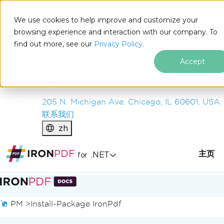
IRON
SOFTWARE
We use cookies to help improve and customize your
产品
browsing experience and interaction with our company. To
find out more, see our
企业
Privacy Policy.
解决方案
Accept
资源
关于我们
205 N. Michigan Ave. Chicago, IL 60601, USA
联系我们
zh
主页
.NET
for
跳至页脚内容
PM >
Install-Package IronPdf