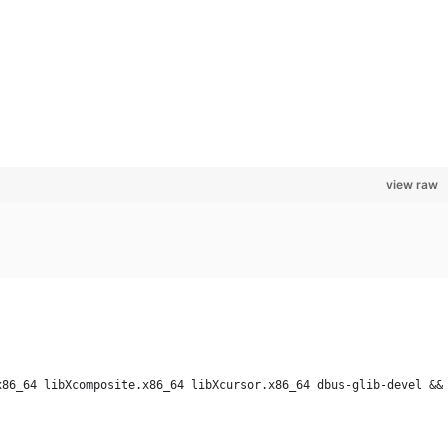
view raw
x86_64 libXcomposite.x86_64 libXcursor.x86_64 dbus-glib-devel &&