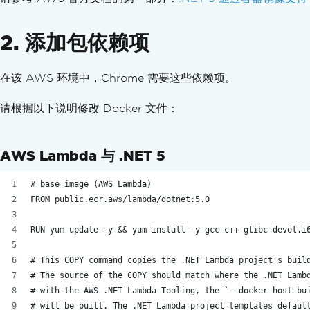
将XML转换为PDF
PDF 到 HTML
2. 添加包依赖项
PDF to SVG
动态网页到 PDF
从ASPX页面生成PDF
在该 AWS 环境中，Chrome 需要这些依赖项。
XAML 转 PDF (MAUI)
生成PDF报告
请根据以下说明修改 Docker 文件：
在 Blazor 服务器中创建 PDF
Razor 到 PDF（Blazor Server）
AWS Lambda 与 .NET 5
CSHTML 到 PDF（Razor 页面）
CSHTML到PDF (MVC Core)
# base image (AWS Lambda)
CSHTML 到 PDF (MVC 框架)
FROM public.ecr.aws/lambda/dotnet:5.0
CSHTML到PDF（无头）
网页可访问性
RUN yum update -y && yum install -y gcc-c++ glibc-devel.i
TLS 网站和系统登录
# This COPY command copies the .NET Lambda project's buil
Cookies
# The source of the COPY should match where the .NET Lamb
HTTP 请求头
# with the AWS .NET Lambda Tooling, the `--docker-host-bu
代理配置
# will be built. The .NET Lambda project templates defaul