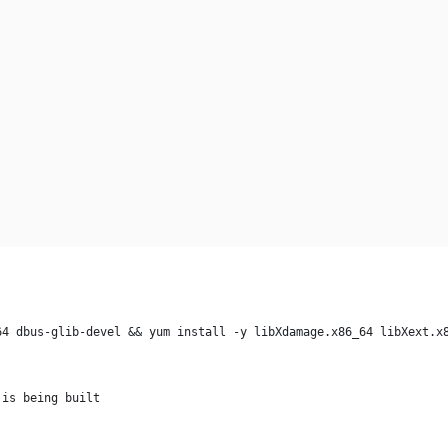
64 dbus-glib-devel && yum install -y libXdamage.x86_64 libXext.x
 is being built 