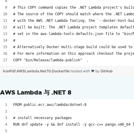
编辑文本和区域
# This COPY command copies the .NET Lambda project's buil
在PDF中替换文本
# The source of the COPY should match where the .NET Lamb
增强 PDF 设计
# with the AWS .NET Lambda Tooling, the `--docker-host-bu
添加和编辑注释
# will be built. The .NET Lambda project templates defaul
添加文字和图像
# set in the aws-lambda-tools-defaults.json file to "bin/
自定义水印
#
# Alternatively Docker multi-stage build could be used to
背景和前景
# For more information on this approach checkout the proj
绘制文本和位图
COPY "bin/Release/lambda-publish"  .
画线和矩形
旋转文本和页面
IronPdf.AWSLambda.Net70.Dockerfile
hosted with ❤ by
GitHub
转换 PDF 页面
组织 PDF
AWS Lambda 与 .NET 8
编辑 PDF 结构
添加、复制和删除 PDF 页面
FROM public.ecr.aws/lambda/dotnet:8
合并或拆分 PDF
拆分多页 PDF
# install necessary packages
补充组织
RUN dnf update -y && dnf install -y gcc-c++ pango.x86_64 
添加和移除附件