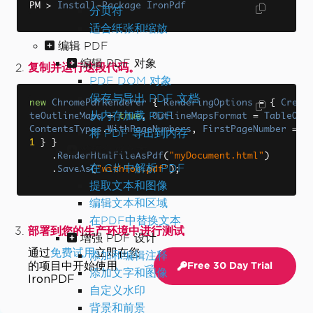
PM 
>
Install
-
Package
IronPdf
分页符
适合纸张和缩放
编辑 PDF
编辑 PDF 对象
复制并运行这段代码。
PDF DOM 对象
保存与导出 PDF 文档
new
ChromePdfRenderer
{
RenderingOptions
=
{
Crea
从内存加载 PDF
teOutlineMaps
=
true
,
OutlineMapsFormat
=
TableOf
ContentsTypes
.
WithPageNumbers
,
FirstPageNumber
=
将 PDF 导出到内存
1
}
}
编辑文档文本
.
RenderHtmlFileAsPdf
(
"myDocument.html"
)
在 C# 中解析 PDF
.
SaveAs
(
"withToc.pdf"
);
提取文本和图像
编辑文本和区域
在PDF中替换文本
部署到您的生产环境中进行测试
增强 PDF 设计
通过
免费试用
立即在您
添加和编辑注释
的项目中开始使用
Free 30 Day Trial
添加文字和图像
IronPDF
自定义水印
背景和前景