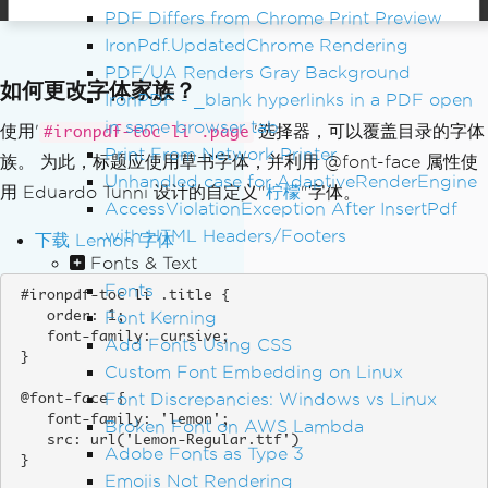
PDF Differs from Chrome Print Preview
IronPdf.UpdatedChrome Rendering
PDF/UA Renders Gray Background
如何更改字体家族？
IronPDF - _blank hyperlinks in a PDF open
in same browser tab
使用'
'选择器，可以覆盖目录的字体
#ironpdf-toc li .page
Print From Network Printer
族。 为此，标题应使用草书字体，并利用 @font-face 属性使
Unhandled case for AdaptiveRenderEngine
用 Eduardo Tunni 设计的自定义"
柠檬
"字体。
AccessViolationException After InsertPdf
with HTML Headers/Footers
下载 Lemon 字体
Fonts & Text
Fonts
 #ironpdf-toc li .title {

Font Kerning
    order: 1;

    font-family: cursive;

Add Fonts Using CSS
 }

Custom Font Embedding on Linux
Font Discrepancies: Windows vs Linux
 @font-face {

    font-family: 'lemon';

Broken Font on AWS Lambda
    src: url('Lemon-Regular.ttf')

Adobe Fonts as Type 3
 }

Emojis Not Rendering