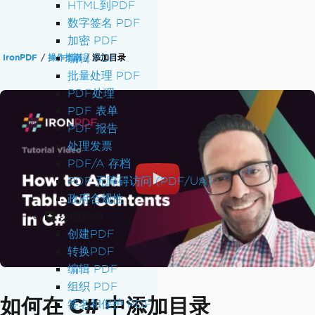
HTML到PDF
数字签名 PDF
加密 PDF
编辑 PDF
IronPDF
操作指南
添加目录
批量处理 PDF
PDF处理
PDF 表单
PDF 报告
处理发票
PDF/A 存档
PDF 无障碍访问 (PDF/UA)
政府合规性
功能指南
创建PDF
转换PDF
编辑 PDF
组织 PDF
如何在 C# 中添加目录
签名和保护 PDF