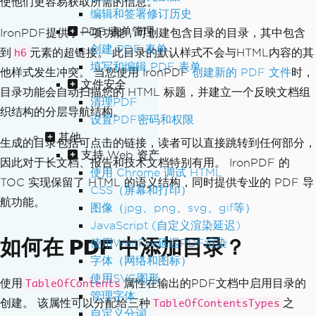
使他们更容易获取所需的信息。
编辑和签署修订历史
PDF 表单管理
IronPDF提供了一项功能，可创建包含目录的目录，其中包含
创建 PDF 表单
到
元素的超链接。 此目录的默认样式不会与HTML内容的其
h6
填写和编辑 PDF 表单
他样式发生冲突。 当您使用 IronPDF
创建新的 PDF 文件
时，
文件安全
目录功能会自动扫描您的 HTML 标题，并建立一个反映文档组
清理PDF
织结构的分层导航结构。
设置PDF密码和权限
其他
生成的目录包括可点击的链接，读者可以直接跳转到任何部分，
支持 Web 资产
因此对于长文档、报告和技术文档特别有用。 IronPDF 的
使用 Chrome 调试 HTML
TOC 实现保留了 HTML 的语义结构，同时提供专业的 PDF 导
CSS（屏幕和打印）
航功能。
图像（jpg、png、svg、gif等）
JavaScript (自定义渲染延迟)
如何在 PDF 中添加目录？
使用WaitFor延迟PDF渲染
字体（网络和图标）
使用SVG图形
使用
属性在输出的PDF文档中启用目录的
TableOfContents
管理字体
创建。 该属性可以分配给三种
之
TableOfContentsTypes
自定义分词