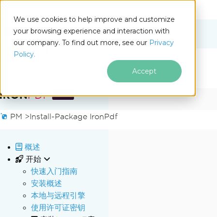
We use cookies to help improve and customize
your browsing experience and interaction with
Docs
our company. To find out more, see our
Privacy
for
本页内容
Policy.
.NET
Accept
跳至页脚内容
PM >
Install-Package IronPdf
概述
开始
快速入门指南
安装概述
本地与远程引擎
使用许可证密钥