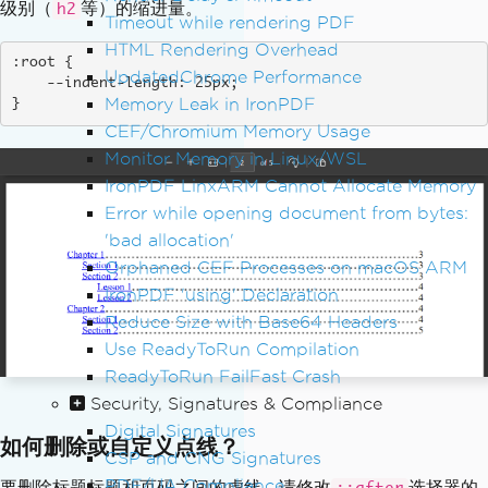
级别（
等）的缩进量。
h2
Timeout while rendering PDF
HTML Rendering Overhead
:root {

UpdatedChrome Performance
    --indent-length: 25px;

Memory Leak in IronPDF
}
CEF/Chromium Memory Usage
Monitor Memory in Linux/WSL
IronPDF LinxARM Cannot Allocate Memory
Error while opening document from bytes:
'bad allocation'
Orphaned CEF Processes on macOS ARM
IronPDF 'using' Declaration
Reduce Size with Base64 Headers
Use ReadyToRun Compilation
ReadyToRun FailFast Crash
Security, Signatures & Compliance
Digital Signatures
如何删除或自定义点线？
CSP and CNG Signatures
PDF/UA Compliance
要删除标题标题和页码之间的虚线，请修改
选择器的