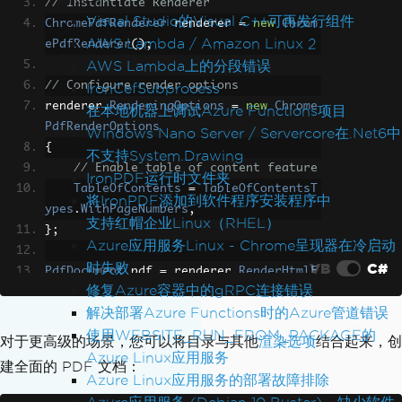
// Instantiate Renderer
Visual Studio的Visual C++可再发行组件
ChromePdfRenderer
 renderer 
=
new
Chrom
AWS Lambda / Amazon Linux 2
ePdfRenderer
();
AWS Lambda上的分段错误
// Configure render options
IronCefSubprocess
renderer
.
RenderingOptions
=
new
Chrome
在本地机器上调试Azure Functions项目
PdfRenderOptions
Windows Nano Server / Servercore在.Net6中
{
不支持System.Drawing
// Enable table of content feature
IronPDF运行时文件夹
TableOfContents
=
TableOfContentsT
将IronPDF添加到软件程序安装程序中
ypes
.
WithPageNumbers
,
支持红帽企业Linux（RHEL）
};
Azure应用服务Linux - Chrome呈现器在冷启动
时失败
VB
C#
PdfDocument
 pdf 
=
 renderer
.
RenderHtmlF
修复Azure容器中的gRPC连接错误
ileAsPdf
(
"tableOfContent.html"
);
解决部署Azure Functions时的Azure管道错误
使用WEBSITE_RUN_FROM_PACKAGE的
pdf
.
SaveAs
(
"tableOfContents.pdf"
);
对于更高级的场景，您可以将目录与其他
渲染选项
结合起来，创
Azure Linux应用服务
建全面的 PDF 文档：
Azure Linux应用服务的部署故障排除