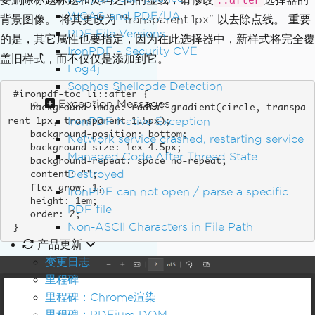
::after
WCAG and PDF/UA
背景图像。 将其更改为 "transparent 1px" 以去除点线。 重要
PDF File Versions
的是，其它属性也要指定，因为在此选择器中，新样式将完全覆
IronPDF - Security CVE
盖旧样式，而不仅仅是添加到它。
Log4j
Sophos Shellcode Detection
 #ironpdf-toc li::after {

Exception Messages
    background-image: radial-gradient(circle, transpa
IronPDF Native Exception
rent 1px, transparent 1.5px);

    background-position: bottom;

Network service crashed, restarting service
    background-size: 1ex 4.5px;

Managed Code After Thread State
    background-repeat: space no-repeat;

Destroyed
    content: "";

    flex-grow: 1;

IronPDF can not open / parse a specific
    height: 1em;

PDF file
    order: 2;

Non-ASCII Characters in File Path
 }
产品更新
变更日志
里程碑
里程碑：Chrome渲染
里程碑：PDFium DOM