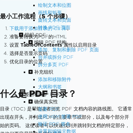
绘制文本和位图
画线和矩形
最小工作流程（5 个步骤）
旋转文本和页面
转换 PDF 页面
下载用于添加目录的 C# 库
。
组织 PDF
准备要转换为PDF的HTML
编辑 PDF 结构
设置
TableOfContents
属性以启用目录
添加、复制和删除 PDF 页面
选择是否显示页码
合并或拆分 PDF
优化目录的位置
拆分多页 PDF
补充组织
添加和移除附件
大纲和书签
什么是 PDF 目录？
签名和保护 PDF
确保真实性
目录 (TOC) 是帮助读者浏览 PDF 文档内容的路线图。 它通常
签署 PDF
使用 HSM 签署 PDF
出现在开头，并列出PDF的主要章节或部分，以及每个部分开
验证 PDF 签名
始的页码。 这使读者可以快速找到并跳转到文档的特定部分，
设置和编辑元数据