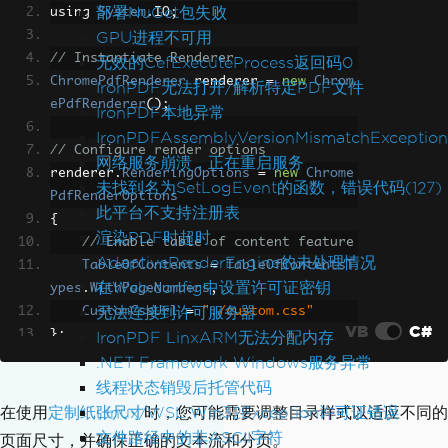
部署NuGet包失败
using 
System
.
IO
;
GPU进程不可用
// Instantiate Renderer
无效的CefExecuteProcess返回码0
ChromePdfRenderer
 renderer 
=
new
Chrom
IronPDF无法打开/解析特定PDF文件
ePdfRenderer
();
IronPDF本地异常
IronPDFAssemblyVersionMismatchException
// Configure render options
网络服务崩溃，正在重启服务
renderer
.
RenderingOptions
=
new
Chrome
未找到名为SetLogEvent的函数，错误代码(127)
PdfRenderOptions
此平台不支持注册表
{
渲染PDF时超时
// Enable table of content feature
AdaptiveRenderEngine的未处理情况
TableOfContents
=
TableOfContentsT
在Web.config中设置许可证密钥
ypes
.
WithPageNumbers
,
无法连接到许可服务器
CustomCssUrl
=
"./custom.css"
VB
C#
};
IronPDF LinxARM无法分配内存
.NET Framework Windows服务异常
// Read HTML text from file
线程状态销毁后托管代码
string
 html 
=
File
.
ReadAllText
(
"tableO
Linux/WSL Win32Exception许可证错误
在使用
定制纸张尺寸
时，您可能需要调整目录样式以适应不同的
fContent.html"
);
文件路径中的非ASCII字符
页面尺寸，并确保正确的文本流和分页。