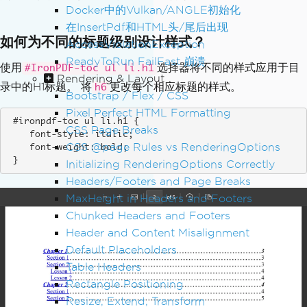
PdfDocument
 pdf 
=
 renderer
.
RenderHtmlA
Docker中的Vulkan/ANGLE初始化
sPdf
(
html
);
在InsertPdf和HTML头/尾后出现
如何为不同的标题级别设计样式？
AccessViolationException
pdf
.
SaveAs
(
"tableOfContents.pdf"
);
ReadyToRun FailFast 崩溃
使用
选择器将不同的样式应用于目
#IronPDF-toc ul li.h1
Rendering & Layout
录中的H1标题。 将
更改每个相应标题的样式。
h6
Bootstrap / Flex / CSS
Pixel Perfect HTML Formatting
 #ironpdf-toc ul li.h1 {

CSS Page Breaks
    font-style: italic;

CSS @page Rules vs RenderingOptions
    font-weight: bold;

 }
Initializing RenderingOptions Correctly
Headers/Footers and Page Breaks
MaxHeight in Headers and Footers
Chunked Headers and Footers
Header and Content Misalignment
Default Placeholders
Table Headers
Rectangle Positioning
Resize, Extend, Transform