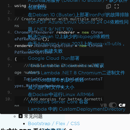
Azure应用服务 (Debian 10 Buster) - 缺少软件
using 
IronPdf
;
包依赖性
在Debian 10 (Buster)上部署IronPdf的故障排除
// Create renderer with multiple optio
IronPDF Azure/Linux Ubuntu 24.04依赖性问
ns
题 (.NET 9/.NET 10)
ChromePdfRenderer
 renderer 
=
new
Chrom
解决Debian 12上缺少的libjpeg8依赖性
ePdfRenderer
();
由于Amazon Linux 2023上的xorg-x11-utils，
renderer
.
RenderingOptions
=
new
Chrome
Docker构建失败
PdfRenderOptions
Google Cloud Run部署
{
AWS Lambda Docker libnss3错误
// Enable table of contents with p
AWS Lambda .NET 8 Chromium二进制文件
age numbers
Lambda部署中的缺少依赖
TableOfContents
=
TableOfContentsT
ypes
.
WithPageNumbers
,
减少运行时文件夹大小
在Docker中运行Linux ARM64
// Add margins for better formatti
Windows Server Core 容器
VB
C#
ng
Lambda 中的 CustomDeploymentDirectory
MarginTop
=
40
,
常见问题
MarginBottom
=
40
,
Bootstrap / Flex / CSS