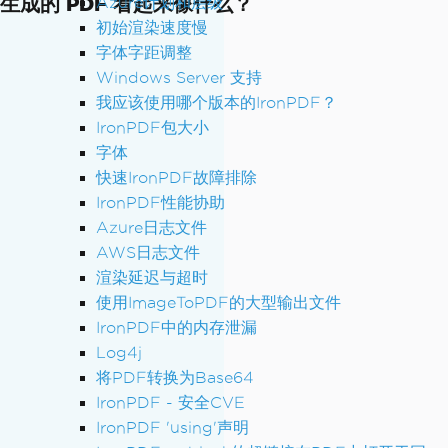
生成的 PDF 看起来像什么？
Azure计划和层级
// Enable JavaScript for dynamic c
初始渲染速度慢
ontent
字体字距调整
EnableJavaScript
=
true
,
Windows Server 支持
我应该使用哪个版本的IronPDF？
// Set paper orientation
PaperOrientation
=
PdfPaperOrienta
IronPDF包大小
tion
.
Portrait
,
字体
快速IronPDF故障排除
// Add first page number offset
IronPDF性能协助
FirstPageNumber
=
1
Azure日志文件
};
AWS日志文件
渲染延迟与超时
// Convert HTML with multiple header 
使用ImageToPDF的大型输出文件
levels
IronPDF中的内存泄漏
string
 htmlContent 
=
@"
Log4j
<h1>Introduction</h1>
将PDF转换为Base64
<p>Welcome to our comprehensive guid
IronPDF - 安全CVE
e...</p>
IronPDF 'using'声明
<h2>Chapter 1: Getting Started</h2>