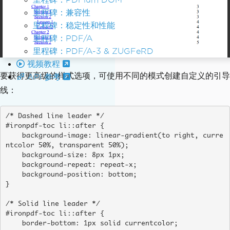
里程碑：兼容性
里程碑：稳定性和性能
里程碑：PDF/A
里程碑：PDF/A-3 & ZUGFeRD
视频教程
要获得更高级的样式选项，可使用不同的模式创建自定义的引导
API 参考
线：
/* Dashed line leader */

#ironpdf-toc li::after {

    background-image: linear-gradient(to right, curre
ntcolor 50%, transparent 50%);

    background-size: 8px 1px;

    background-repeat: repeat-x;

    background-position: bottom;

}

/* Solid line leader */

#ironpdf-toc li::after {

    border-bottom: 1px solid currentcolor;
