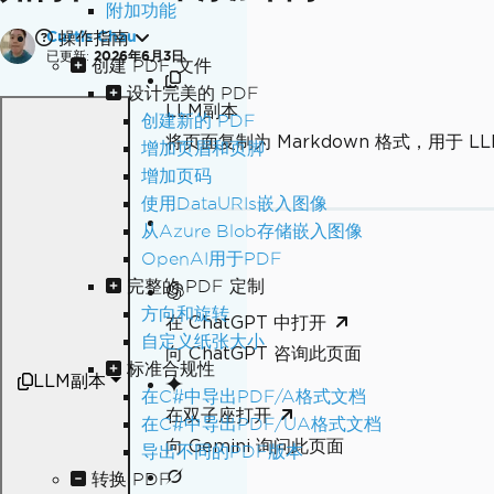
附加功能
操作指南
Curtis Chau
已更新:
2026年6月3日
创建 PDF 文件
设计完美的 PDF
LLM副本
创建新的 PDF
将页面复制为 Markdown 格式，用于 LL
增加页眉和页脚
增加页码
使用DataURIs嵌入图像
从Azure Blob存储嵌入图像
OpenAI用于PDF
完整的 PDF 定制
方向和旋转
在 ChatGPT 中打开
自定义纸张大小
向 ChatGPT 咨询此页面
标准合规性
LLM副本
在C#中导出PDF/A格式文档
在双子座打开
在C#中导出PDF/UA格式文档
向 Gemini 询问此页面
导出不同的PDF版本
转换 PDF