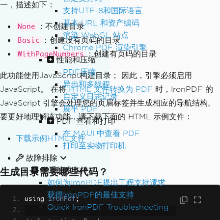
一，描述如下：
支持UTF-8和国际语言
基本 URL 和资产编码
：不创建目录
None
渲染 WebGL 站点
：创建没有页码的目录
Basic
Chrome PDF 渲染引擎
：创建有页码的目录
WithPageNumbers
性能和压缩
PDF压缩
此功能使用JavaScript构建目录； 因此，引擎必须启用
异步和多线程
JavaScript。 在将
HTML 文件转换为 PDF
时，IronPDF 的
自定义日志记录
JavaScript 引擎会处理您的页眉标签并生成相应的导航结构。
展平 PDF
要更好地理解该功能，请下载下面的 HTML 示例文件：
PDF 查看和打印
在 MAUI 中查看 PDF
下载示例HTML文件
打印至实物打印机
故障排除
联系技术支持
生成目录需要哪些代码？
如何为IronPDF提出工程支持请求
获得IronPDF的最佳支持
using 
IronPdf
;
Quick IronPDF Troubleshooting
部署