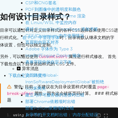
CSP和CNG签名
<p>
We anticipate...
</p>
PDF到图像中的透明度和颜色
如何设计目录样式？
<h2>
Recommendations
</h2>
IronPdf.UpdatedChrome 渲染
<p>
Based on our analysis...
</p>
在 Linux/WSL 中监控内存
</body>
通过 ExtractTextFromPage 添加书签
目录可以通过针对定义目录样式的各种CSS选择器来使用CSS进
</html>
CEF/Chromium 内存使用情况
行样式化。
在 PDF 中管理字体
时，目录将默认继承文档的字
页眉和内容不对齐
体设置，但也可以独立定制。
Adobe 字体作为 Type 3
IronPdfEngine Docker 输出
另外，可以通过使用
属性进行样式修改。 首先
CustomCssUrl
表单字段中的自定义字体
下载包含以下目录原始样式的 CSS 文件。
异常消息
访问路径'Global-
下载自定义CSS文件
IronSoftwareDeploymentGlobal'被拒绝
警告
目前，不建议在为目录设置样式时覆盖
page-
502坏网关
属性，因为这会破坏页码计算。 ### 样式标
break-after
建立与许可服务器的连接时出错
题
部署Chrome依赖项时出错
部署Pdfium依赖项时出错
从字节打开文档时出错：'内存分配错误'
using 
IronPdf
;