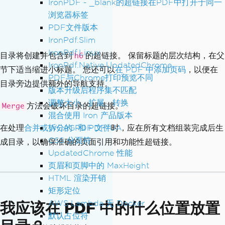
IronPDF - _blank的超链接在PDF中打开于同一
<p>Let's begin with the basics...</p>
浏览器标签
PDF文件版本
<h3>1.1 Prerequisites</h3>
IronPdf.Slim
<p>Before we start, ensure you have...
IronPdf.Linux
目录将创建并包含到
的超链接。 保留标题的层次结构，在父
h6
</p>
IronPdf.Native.UpdatedChrome
节下适当缩进小标题。 您还可以
在 PDF 中添加页码
，以便在
PDF与Chrome打印预览不同
<h2>Chapter 2: Advanced Topics</h2>
目录旁边提供额外的导航支持。
版本升级后程序集不匹配
<p>Now let's explore more complex feat
调整大小、扩展、转换
ures...</p>
方法会破坏目录的超链接。
Merge
混合使用 Iron 产品版本
"
;
WCAG 和 PDF/UA
在处理
合并或拆分的 PDF 文件
时，应在所有文档组装完成后生
PdfDocument
 pdf 
=
 renderer
.
RenderHtmlA
CSS 分页符
成目录，以确保准确的页面引用和功能性超链接。
sPdf
(
htmlContent
);
UpdatedChrome 性能
pdf
.
SaveAs
(
"document-with-toc.pdf"
);
页眉和页脚中的 MaxHeight
HTML 渲染开销
矩形定位
AWS Lambda 无 Docker
我应该在 PDF 中的什么位置放置
默认占位符