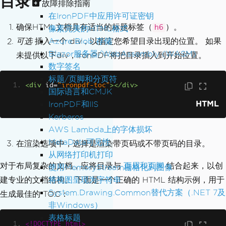
目录？
故障排除指南
在IronPDF中应用许可证密钥
确保HTML文档具有适当的标题标签（
）。
h6
像素完美的HTML格式
Azure Blob 存储
可选
插入一个 div，以指定您希望目录出现的位置。 如果
Blazor服务器/WebAssembly (WASM)
未提供以下div，IronPDF将把目录插入到开始位置。
数字签名
标题/页脚和分页符
<div
id
=
"ironpdf-toc"
></div>
国际语言和CMJK
HTML
IronPDF和IIS
Kerberos
AWS Lambda上的字体损坏
MetaData可见性
在渲染选项中，选择是渲染带页码或不带页码的目录。
从网络打印机打印
对于布局复杂的文档，应将目录与
页眉和页脚
结合起来，以创
使用MemoryStream栅格化到图像
将视图呈现为字符串
建专业的文档结构。 下面是一个正确的 HTML 结构示例，用于
System.Drawing.Common替代方案（.NET 7及
生成最佳的 TOC：
非Windows）
表格标题
<!DOCTYPE html>