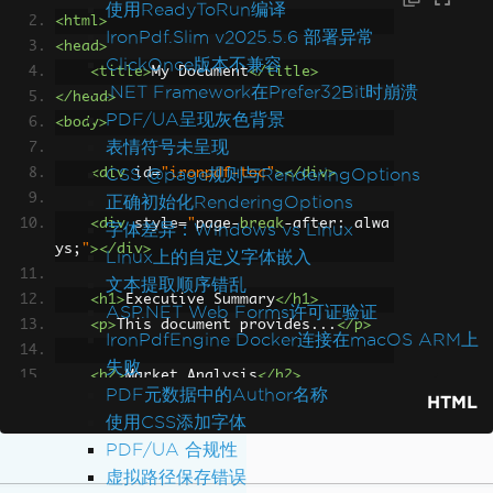
使用ReadyToRun编译
<html>
IronPdf.Slim v2025.5.6 部署异常
<head>
ClickOnce版本不兼容
<title>
My Document
</title>
.NET Framework在Prefer32Bit时崩溃
</head>
PDF/UA呈现灰色背景
<body>
表情符号未呈现
CSS @page规则与RenderingOptions
<div
id
=
"ironpdf-toc"
></div>
正确初始化RenderingOptions
<div
style
=
"
page
-
break
-
after
:
 alwa
字体差异：Windows vs Linux
ys
;
"
></div>
Linux上的自定义字体嵌入
文本提取顺序错乱
<h1>
Executive Summary
</h1>
ASP.NET Web Forms许可证验证
<p>
This document provides...
</p>
IronPdfEngine Docker连接在macOS ARM上
失败
<h2>
Market Analysis
</h2>
PDF元数据中的Author名称
HTML
<h3>
Current Trends
</h3>
使用CSS添加字体
<p>
The market shows...
</p>
PDF/UA 合规性
虚拟路径保存错误
<h3>
Future Projections
</h3>