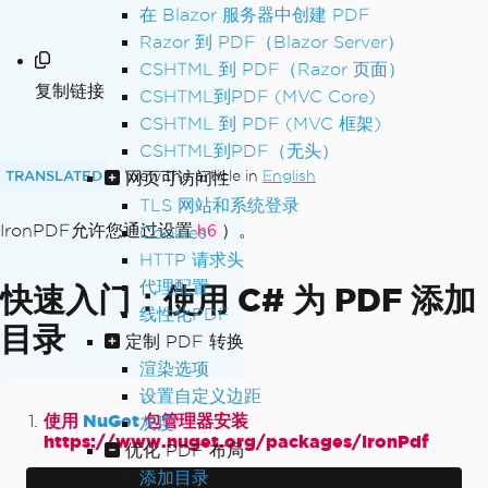
在 Blazor 服务器中创建 PDF
Razor 到 PDF（Blazor Server）
CSHTML 到 PDF（Razor 页面）
复制链接
CSHTML到PDF (MVC Core)
CSHTML 到 PDF (MVC 框架)
CSHTML到PDF（无头）
TRANSLATED
View the article in
English
网页可访问性
TLS 网站和系统登录
IronPDF允许您通过设置
）。
Cookies
h6
HTTP 请求头
代理配置
快速入门：使用 C# 为 PDF 添加
线性化PDF
目录
定制 PDF 转换
渲染选项
设置自定义边距
使用
NuGet
包管理器安装
灰度
https://www.nuget.org/packages/IronPdf
优化 PDF 布局
添加目录