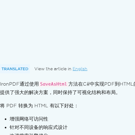
方向和旋转
自定义纸张大小
标准合规性
在C#中导出PDF/A格式文档
在C#中导出PDF/UA格式文档
导出不同的PDF版本
转换 PDF
多功能 PDF 转换
从 HTML 字符串生成 PDF
从 HTML 文件生成 PDF
TRANSLATED
View the article in
English
HTML元素生成PDF
IronPDF通过使用
从HTML ZIP文件生成PDF
方法在C#中实现PDF到HTM
SaveAsHtml
从 URL 生成 PDF
提供了强大的解决方案，同时保持了可视化结构和布局。
图像到PDF
将 PDF 转换为 HTML 有以下好处：
从PDF生成图像
将DOCX转换为PDF
增强网络可访问性
转换RTF为PDF
针对不同设备的响应式设计
将MD转换为PDF