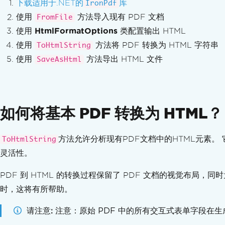
下载适用于.NET的
库
IronPdf
编辑文本和区域
使用
方法导入现有 PDF 文档
在PDF中替换文本
FromFile
增强 PDF 设计
使用
HtmlFormatOptions
类配置输出 HTML
添加和编辑注释
使用
方法将 PDF 转换为 HTML 字符串
ToHtmlString
添加文字和图像
使用
方法导出 HTML 文件
SaveAsHtml
自定义水印
背景和前景
绘制文本和位图
画线和矩形
如何将基本 PDF 转换为 HTML？
旋转文本和页面
转换 PDF 页面
方法允许分析现有PDF文档中的HTML元素。 
ToHtmlString
组织 PDF
灵活性。
编辑 PDF 结构
添加、复制和删除 PDF 页面
PDF 到 HTML 的转换过程保留了 PDF 文档的视觉布局，
合并或拆分 PDF
时，这将有所帮助。
拆分多页 PDF
补充组织
请注意
注意：原始 PDF 中的所有交互式表单字段在生
添加和移除附件