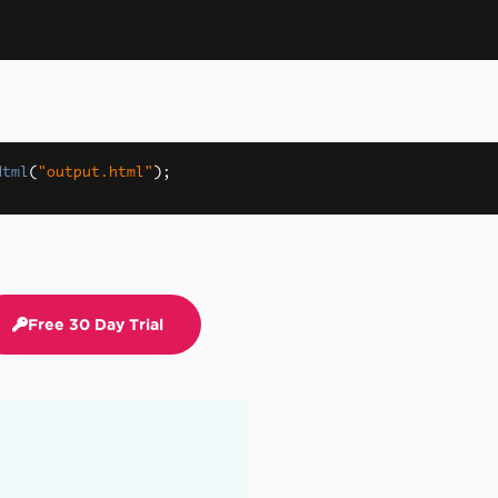
Html
(
"output.html"
);
Free 30 Day Trial