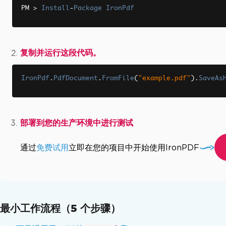
线性化PDF
PM 
>
Install
-
Package
IronPdf
定制 PDF 转换
渲染选项
设置自定义边距
复制并运行这段代码。
灰度
优化 PDF 布局
IronPdf
.
PdfDocument
添加目录
.
FromFile
(
"example.pdf"
).
SaveAs
分页符
适合纸张和缩放
编辑 PDF
部署到您的生产环境中进行测试
编辑 PDF 对象
PDF DOM 对象
通过
免费试用
立即在您的项目中开始使用IronPDF
保存与导出 PDF 文档
从内存加载 PDF
将 PDF 导出到内存
编辑文档文本
在 C# 中解析 PDF
最小工作流程（5 个步骤）
提取文本和图像