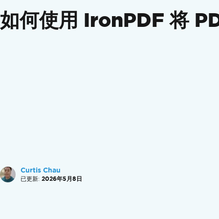
政府合规性
如何使用 IronPDF 将 P
功能指南
创建PDF
转换PDF
编辑 PDF
组织 PDF
签名和保护 PDF
附加功能
操作指南
创建 PDF 文件
设计完美的 PDF
创建新的 PDF
增加页眉和页脚
增加页码
Curtis Chau
使用DataURIs嵌入图像
已更新:
2026年5月8日
从Azure Blob存储嵌入图像
OpenAI用于PDF
完整的 PDF 定制