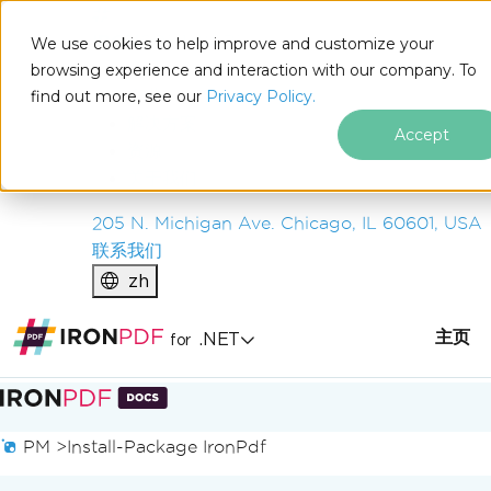
IRON
SOFTWARE
We use cookies to help improve and customize your
产品
browsing experience and interaction with our company. To
find out more, see our
企业
Privacy Policy.
解决方案
Accept
资源
关于我们
205 N. Michigan Ave. Chicago, IL 60601, USA
联系我们
zh
主页
.NET
for
跳至页脚内容
PM >
Install-Package IronPdf