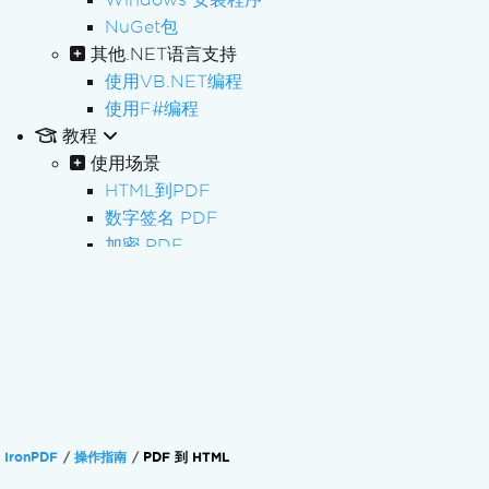
NuGet包
其他.NET语言支持
使用VB.NET编程
使用F#编程
教程
使用场景
HTML到PDF
数字签名 PDF
加密 PDF
编辑 PDF
批量处理 PDF
PDF处理
PDF 表单
PDF 报告
处理发票
PDF/A 存档
IronPDF
操作指南
PDF 到 HTML
PDF 无障碍访问 (PDF/UA)