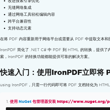
改进搜索引擎优化
将XML转换为PDF
无缝网络集成
PDF 到 HTML
PDF to SVG
通过网络工具轻松编辑内容
动态网页到 PDF
跨平台兼容性
从ASPX页面生成PDF
支持动态元素
XAML 转 PDF (MAUI)
生成PDF报告
在将 PDF 内容重新用于网络平台或需要从 PDF 中提取文本和
在 Blazor 服务器中创建 PDF
IronPDF 简化了 .NET C# 中 PDF 到 HTML 
Razor 到 PDF（Blazor Server）
索，IronPDF 的转换功能都能提供可靠的解决方案。
CSHTML 到 PDF（Razor 页面）
CSHTML到PDF (MVC Core)
CSHTML 到 PDF (MVC 框架)
快速入门：使用IronPDF立即将 P
CSHTML到PDF（无头）
网页可访问性
using IronPDF，只需一行代码即可将 PDF 文档转化为 HT
TLS 网站和系统登录
Cookies
HTTP 请求头
使用
NuGet
包管理器安装 https://www.nuget.org/pa
代理配置