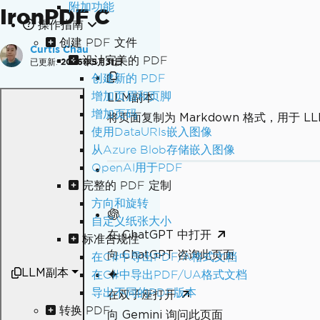
附加功能
IronPDF C
操作指南
创建 PDF 文件
Curtis Chau
设计完美的 PDF
已更新:
2026年5月31日
创建新的 PDF
增加页眉和页脚
LLM副本
增加页码
将页面复制为 Markdown 格式，用于 LL
使用DataURIs嵌入图像
从Azure Blob存储嵌入图像
OpenAI用于PDF
完整的 PDF 定制
方向和旋转
自定义纸张大小
在 ChatGPT 中打开
标准合规性
向 ChatGPT 咨询此页面
在C#中导出PDF/A格式文档
LLM副本
在C#中导出PDF/UA格式文档
导出不同的PDF版本
在双子座打开
转换 PDF
向 Gemini 询问此页面