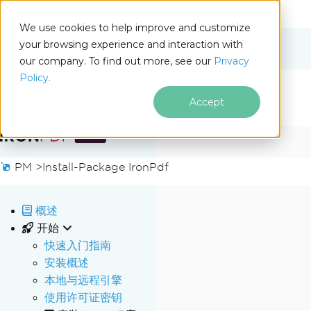
We use cookies to help improve and customize
your browsing experience and interaction with
Docs
our company. To find out more, see our
Privacy
for
本页内容
Policy.
.NET
Accept
跳至页脚内容
PM >
Install-Package IronPdf
概述
开始
快速入门指南
安装概述
本地与远程引擎
使用许可证密钥