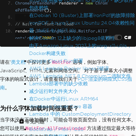
Azure应用服务 (Debian 10 Buster) - 缺少软件
ChromePdfRenderer
 renderer 
=
new
Chrom
包依赖性
ePdfRenderer
();
在Debian 10 (Buster)上部署IronPdf的故障排除
IronPDF Azure/Linux Ubuntu 24.04依赖性问
// Wait for font to load
题 (.NET 9/.NET 10)
renderer
.
RenderingOptions
.
WaitFor
.
AllF
VB
C#
解决Debian 12上缺少的libjpeg8依赖性
ontsLoaded
(
2000
);
由于Amazon Linux 2023上的xorg-x11-utils，
// Render HTML to PDF
Docker构建失败
PdfDocument
 pdf 
=
 renderer
.
RenderHtmlA
Google Cloud Run部署
请在'
类文档
'中探讨更多
选项，例如字体、
WaitFor
sPdf
(
html
);
AWS Lambda Docker libnss3错误
JavaScript、HTML元素和网络空闲。 对于基于屏幕大小调整
AWS Lambda .NET 8 Chromium二进制文件
字体的响应式设计，请查看我们关于
PDF渲染的响应式CSS指
// Export the PDF
Lambda部署中的缺少依赖
南
。
pdf
.
SaveAs
(
"font-test.pdf"
);
减少运行时文件夹大小
在Docker中运行Linux ARM64
Windows Server Core 容器
为什么字体加载时间很重要？
Lambda 中的 CustomDeploymentDirectory
当字体没有正确加载时，可能会导致页面空白，没有任何文本。
常见问题
您可以使用
方法通过指定最大等待
WaitFor.AllFontsLoaded
Bootstrap / Flex / CSS