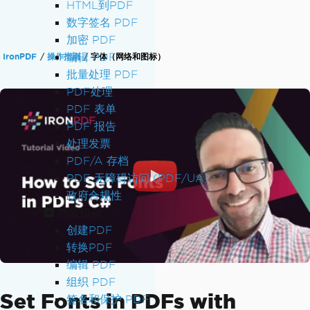
HTML到PDF
数字签名 PDF
加密 PDF
编辑 PDF
IronPDF
操作指南
字体（网络和图标）
批量处理 PDF
PDF处理
PDF 表单
PDF 报告
处理发票
PDF/A 存档
PDF 无障碍访问 (PDF/UA)
政府合规性
功能指南
创建PDF
转换PDF
编辑 PDF
组织 PDF
Set Fonts in PDFs with
签名和保护 PDF