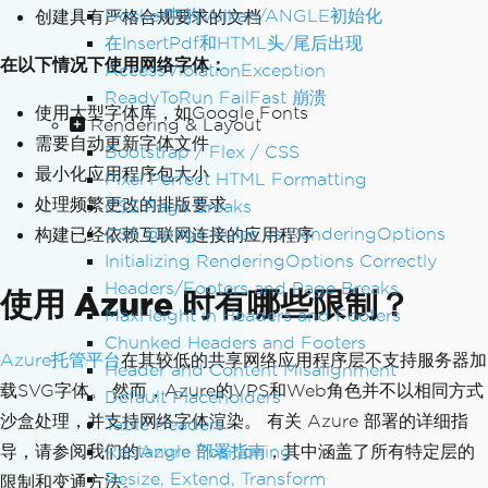
Docker中的Vulkan/ANGLE初始化
创建具有严格合规要求的文档
在InsertPdf和HTML头/尾后出现
在以下情况下使用网络字体：
AccessViolationException
ReadyToRun FailFast 崩溃
使用大型字体库，如Google Fonts
Rendering & Layout
需要自动更新字体文件
Bootstrap / Flex / CSS
最小化应用程序包大小
Pixel Perfect HTML Formatting
处理频繁更改的排版要求
CSS Page Breaks
CSS @page Rules vs RenderingOptions
构建已经依赖互联网连接的应用程序
Initializing RenderingOptions Correctly
Headers/Footers and Page Breaks
使用 Azure 时有哪些限制？
MaxHeight in Headers and Footers
Chunked Headers and Footers
Azure托管平台
在其较低的共享网络应用程序层不支持服务器加
Header and Content Misalignment
载SVG字体。 然而，Azure的VPS和Web角色并不以相同方式
Default Placeholders
沙盒处理，并支持网络字体渲染。 有关 Azure 部署的详细指
Table Headers
Rectangle Positioning
导，请参阅我们的
Azure 部署指南
，其中涵盖了所有特定层的
Resize, Extend, Transform
限制和变通方法。