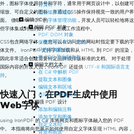
外，图标字体使用符号和字符，通常用于网页设计中，以创建可
分页符
缩放、可自定义的图标，并通过CSS操作保持视觉一致的用户界
适合纸张和缩放
编辑 PDF
面。 借助 IronPDF 的
字体管理功能
，开发人员可以轻松地将这
编辑 PDF 对象
些字体集成到他们的 PDF 生成工作流程中。
PDF DOM 对象
CSS包含网络字体，使您可以在访问您的网站时指定要下载的字
保存与导出 PDF 文档
从内存加载 PDF
体文件。 IronPDF 支持字体加载和从 HTML 到 PDF 的渲染，
将 PDF 导出到内存
因此非常适合创建需要特定品牌或排版标准的文档。 对于处理
编辑文档文本
国际内容的开发人员，IronPDF 还提供
UTF-8 和国际语言支
在 C# 中解析 PDF
持
。
提取文本和图像
编辑文本和区域
快速入门：在PDF生成中使用
在PDF中替换文本
增强 PDF 设计
Web字体
添加和编辑注释
添加文字和图像
using IronPDF 的 C# 库将网页和图标字体融入您的 PDF
自定义水印
中。 本指南将向您展示如何使用自定义字体呈现 HTML 内容，
背景和前景