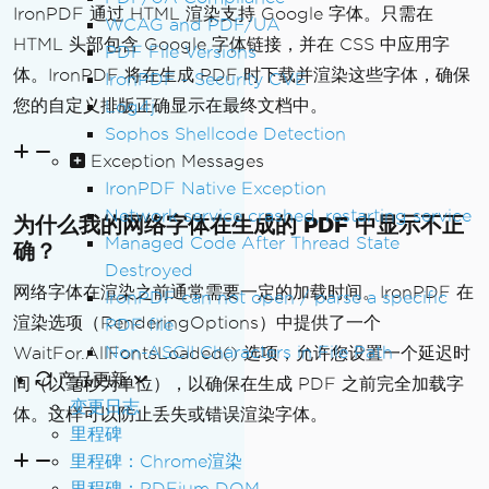
IronPDF 通过 HTML 渲染支持 Google 字体。只需在
WCAG and PDF/UA
HTML 头部包含 Google 字体链接，并在 CSS 中应用字
PDF File Versions
体。IronPDF 将在生成 PDF 时下载并渲染这些字体，确保
IronPDF - Security CVE
您的自定义排版正确显示在最终文档中。
Log4j
Sophos Shellcode Detection
Exception Messages
IronPDF Native Exception
Network service crashed, restarting service
为什么我的网络字体在生成的 PDF 中显示不正
Managed Code After Thread State
确？
Destroyed
网络字体在渲染之前通常需要一定的加载时间。IronPDF 在
IronPDF can not open / parse a specific
渲染选项（RenderingOptions）中提供了一个
PDF file
Non-ASCII Characters in File Path
WaitFor.AllFontsLoaded() 选项，允许您设置一个延迟时
产品更新
间（以毫秒为单位），以确保在生成 PDF 之前完全加载字
变更日志
体。这样可以防止丢失或错误渲染字体。
里程碑
里程碑：Chrome渲染
里程碑：PDFium DOM