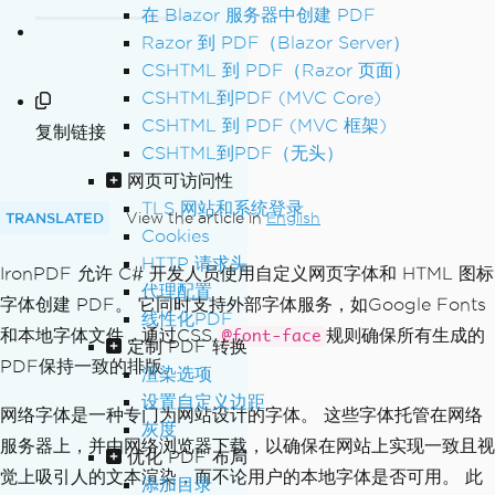
在 Blazor 服务器中创建 PDF
Razor 到 PDF（Blazor Server）
CSHTML 到 PDF（Razor 页面）
CSHTML到PDF (MVC Core)
CSHTML 到 PDF (MVC 框架)
复制链接
CSHTML到PDF（无头）
网页可访问性
TLS 网站和系统登录
TRANSLATED
View the article in
English
Cookies
HTTP 请求头
IronPDF 允许 C# 开发人员使用自定义网页字体和 HTML 图标
代理配置
字体创建 PDF。 它同时支持外部字体服务，如Google Fonts
线性化PDF
和本地字体文件，通过CSS
规则确保所有生成的
@font-face
定制 PDF 转换
PDF保持一致的排版。
渲染选项
设置自定义边距
网络字体是一种专门为网站设计的字体。 这些字体托管在网络
灰度
服务器上，并由网络浏览器下载，以确保在网站上实现一致且视
优化 PDF 布局
觉上吸引人的文本渲染，而不论用户的本地字体是否可用。 此
添加目录