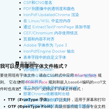
CSP和CNG签名
sPdf
(
html
);
PDF到图像中的透明度和颜色
IronPdf.UpdatedChrome 渲染
// Export the PDF
在 Linux/WSL 中监控内存
pdf
.
SaveAs
(
"customFont.pdf"
);
通过 ExtractTextFromPage 添加书签
CEF/Chromium 内存使用情况
页眉和内容不对齐
Adobe 字体作为 Type 3
IronPdfEngine Docker 输出
表单字段中的自定义字体
异常消息
我可以使用哪些字体文件格式？
访问路径'Global-
要使用现有字体文件，请在CSS样式中应用
规
IronSoftwareDeploymentGlobal'被拒绝
@font-face
502坏网关
则。 它在使用
规则和嵌入base64编码的woff文
@font-face
建立与许可服务器的连接时出错
件时也有效。 IronPDF 支持以下字体文件格式：
部署Chrome依赖项时出错
TTF（TrueType 字体）
：广泛支持，适用于屏幕和打印
部署Pdfium依赖项时出错
从字节打开文档时出错：'内存分配错误'
OTF (OpenType Font)
: 高级排版功能，适合专业文档