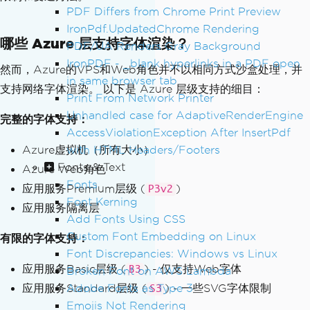
PDF Differs from Chrome Print Preview
IronPdf.UpdatedChrome Rendering
哪些 Azure 层支持字体渲染？
PDF/UA Renders Gray Background
IronPDF - _blank hyperlinks in a PDF open
然而，Azure的VPS和Web角色并不以相同方式沙盒处理，并
in same browser tab
支持网络字体渲染。 以下是 Azure 层级支持的细目：
Print From Network Printer
Unhandled case for AdaptiveRenderEngine
完整的字体支持：
AccessViolationException After InsertPdf
with HTML Headers/Footers
Azure虚拟机（所有大小）
Fonts & Text
Azure Web角色
Fonts
应用服务Premium层级 (
)
P3v2
Font Kerning
应用服务隔离层
Add Fonts Using CSS
Custom Font Embedding on Linux
有限的字体支持：
Font Discrepancies: Windows vs Linux
应用服务Basic层级 (
) - 仅支持Web字体
B3
Broken Font on AWS Lambda
Adobe Fonts as Type 3
应用服务Standard层级 (
) - 一些SVG字体限制
S3
Emojis Not Rendering