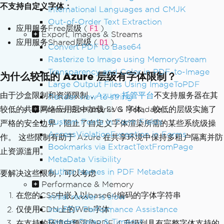
不支持自定义字体：
International Languages and CMJK
Out-of-Order Text Extraction
应用服务Free层级 (
)
F1
Export, Images & Streams
应用服务Shared层级 (
)
D1
Convert PDF to Base64
Rasterize to Image using MemoryStream
Transparency and Color in PDF-to-Image
为什么较低的 Azure 层级有字体限制？
Large Output Files Using ImageToPDF
由于沙盒限制和资源限制，
Azure 托管平台
不支持服务器在其
Render view to string
Forms, Bookmarks & Metadata
较低的共享网络应用层中加载 SVG 字体。 较低的层级实施了
Custom Fonts in Form Fields
严格的安全边界，阻止了自定义字体渲染所需的某些系统级操
AccessViolationException in Forms
作。 这些限制有助于 Azure 在共享环境中保持多租户隔离并防
Bookmarks via ExtractTextFromPage
止资源滥用。
MetaData Visibility
Author Names in PDF Metadata
要解决这些限制，可以考虑
Performance & Memory
在您的CSS中嵌入以base64编码的字体字符串
Initial render is slow
IronPDF Performance Assistance
仅使用CDN上的Web字体
Render Delay & Timeout
在支持的环境中预渲染PDF 4.升级到具有完整字体支持的