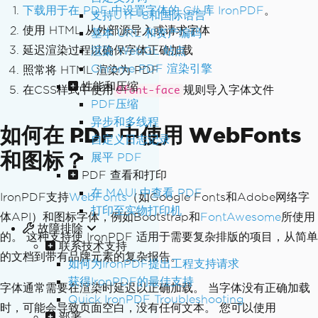
下载用于在 PDF 中设置字体的 C# 库 IronPDF
。
支持UTF-8和国际语言
使用 HTML 从外部源导入或请求字体
基本 URL 和资产编码
延迟渲染过程以确保字体正确加载
渲染 WebGL 站点
Chrome PDF 渲染引擎
照常将 HTML 渲染为 PDF
性能和压缩
在CSS样式中使用
规则导入字体文件
@font-face
PDF压缩
异步和多线程
如何在 PDF 中使用 WebFonts
自定义日志记录
和图标？
展平 PDF
PDF 查看和打印
在 MAUI 中查看 PDF
IronPDF支持
WebFonts
（如Google Fonts和Adobe网络字
打印至实物打印机
体API）和图标字体，例如Bootstrap和
FontAwesome
所使用
故障排除
的。 这种支持使 IronPDF 适用于需要复杂排版的项目，从简单
联系技术支持
的文档到带有品牌元素的复杂报告。
如何为IronPDF提出工程支持请求
获得IronPDF的最佳支持
字体通常需要在渲染时延迟以正确加载。 当字体没有正确加载
Quick IronPDF Troubleshooting
时，可能会导致页面空白，没有任何文本。 您可以使用
部署