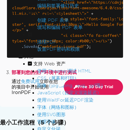
"<link href=\"https://cdnjs.
编辑和签署修订历史
cloudflare.com/ajax/libs/font-awesome/6.4.0/css/a
PDF 表单管理
ll.min.css\" rel=\"stylesheet\">"
+
"<p style=\"font-family:'Lob
创建 PDF 表单
ster', serif; font-size:30px;\">Hello Google Font
填写和编辑 PDF 表单
</p>"
+
文件安全
"<i class=\"fa fa-coffee\" s
清理PDF
tyle=\"font-size:40px; color:#b00;\"></i>"
)
.
SaveAs
(
"webfonts-icons.pdf"
);
设置PDF密码和权限
其他
支持 Web 资产
使用 Chrome 调试 HTML
部署到您的生产环境中进行测试
CSS（屏幕和打印）
通过
免费试用
立即在您
图像（jpg、png、svg、gif等）
的项目中开始使用
Free 30 Day Trial
IronPDF
JavaScript (自定义渲染延迟)
使用WaitFor延迟PDF渲染
字体（网络和图标）
使用SVG图形
最小工作流程（5 个步骤）
管理字体
自定义分词