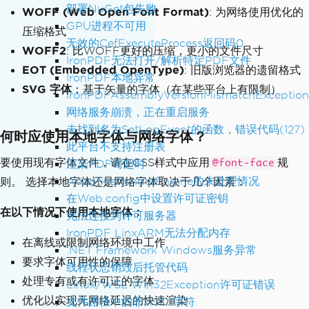
部署NuGet包失败
WOFF (Web Open Font Format)
: 为网络使用优化的
GPU进程不可用
压缩格式
无效的CefExecuteProcess返回码0
WOFF2
: 比WOFF更好的压缩，更小的文件尺寸
IronPDF无法打开/解析特定PDF文件
EOT (Embedded OpenType)
: 旧版浏览器的遗留格式
IronPDF本地异常
SVG 字体
：基于矢量的字体（在某些平台上有限制）
IronPDFAssemblyVersionMismatchException
网络服务崩溃，正在重启服务
未找到名为SetLogEvent的函数，错误代码(127)
何时应使用本地字体与网络字体？
此平台不支持注册表
要使用现有字体文件，请在CSS样式中应用
规
渲染PDF时超时
@font-face
AdaptiveRenderEngine的未处理情况
则。 选择本地字体还是网络字体取决于几个因素：
在Web.config中设置许可证密钥
在以下情况下使用本地字体：
无法连接到许可服务器
IronPDF LinxARM无法分配内存
在离线或限制网络环境中工作
.NET Framework Windows服务异常
要求字体可用性的保障
线程状态销毁后托管代码
处理专有或有许可证的字体
Linux/WSL Win32Exception许可证错误
优化以实现无网络延迟的快速渲染
文件路径中的非ASCII字符