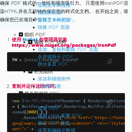
确保 PDF 格式的一致性和视觉吸引力。 只需使用IronPDF渲
绘制文本和位图
染HTML并在几秒钟内保存您的样式化文档。 在开始之前，请
画线和矩形
确保您已在项目中
安装了 IronPDF
。
旋转文本和页面
转换 PDF 页面
组织 PDF
使用
NuGet
包管理器安装
编辑 PDF 结构
https://www.nuget.org/packages/IronPdf
添加、复制和删除 PDF 页面
合并或拆分 PDF
PM 
>
Install
-
Package
IronPdf
拆分多页 PDF
补充组织
添加和移除附件
复制并运行这段代码。
大纲和书签
签名和保护 PDF
确保真实性
new
IronPdf
.
ChromePdfRenderer
{
RenderingOptions
=
{
WaitFor
=
IronPdf
.
Rendering
.
WaitFor
.
AllFontsL
签署 PDF
oaded
(
2000
)
}
}
使用 HSM 签署 PDF
.
RenderHtmlAsPdf
(
"<link href=\"https://fonts.
验证 PDF 签名
googleapis.com/css?family=Lobster\" rel=\"stylesh
eet\">"
+
设置和编辑元数据