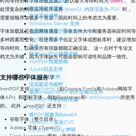
Azure计划和层级
时间等待所有字体加载完成。 默认最大等待时间为
。 在
500ms
初始渲染速度慢
处理复杂的网络应用程序或将
WebGL 内容渲染为 PDF
时，
字体字距调整
需要按顺序加载多个资源，因此时间上的考虑尤为重要。
Windows Server 支持
我应该使用哪个版本的IronPDF？
字体加载延迟会因网络速度、字体文件大小和服务器响应时间等
IronPDF包大小
多种因素而变化。在使用多个自定义字体或图标库时，建议增加
字体
等待时间，以确保所有排版都能正确渲染。 这一点对于专业文
快速IronPDF故障排除
档尤为关键，因为字体缺失可能会影响可读性和品牌一致性。
IronPDF性能协助
Azure日志文件
支持哪些字体服务？
AWS日志文件
渲染延迟与超时
IronPDF支持
WebFonts
（如Google Fonts和Adobe网络字
使用ImageToPDF的大型输出文件
体API）和图标字体，例如Bootstrap和
FontAwesome
所使用
IronPDF中的内存泄漏
的。 此外，IronPDF 还支持：
Log4j
将PDF转换为Base64
谷歌字体（整个目录）
IronPDF - 安全CVE
Adobe 字体 (Typekit)
IronPDF 'using'声明