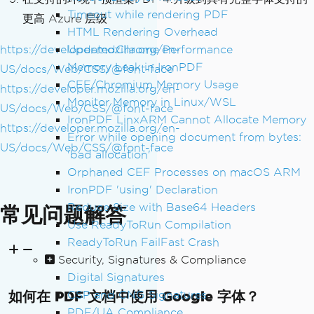
Timeout while rendering PDF
更高 Azure 层级
HTML Rendering Overhead
UpdatedChrome Performance
https://developer.mozilla.org/en-
Memory Leak in IronPDF
US/docs/Web/CSS/@font-face
CEF/Chromium Memory Usage
https://developer.mozilla.org/en-
Monitor Memory in Linux/WSL
US/docs/Web/CSS/@font-face
IronPDF LinxARM Cannot Allocate Memory
https://developer.mozilla.org/en-
Error while opening document from bytes:
US/docs/Web/CSS/@font-face
'bad allocation'
Orphaned CEF Processes on macOS ARM
IronPDF 'using' Declaration
Reduce Size with Base64 Headers
常见问题解答
Use ReadyToRun Compilation
ReadyToRun FailFast Crash
Security, Signatures & Compliance
Digital Signatures
如何在 PDF 文档中使用 Google 字体？
CSP and CNG Signatures
PDF/UA Compliance