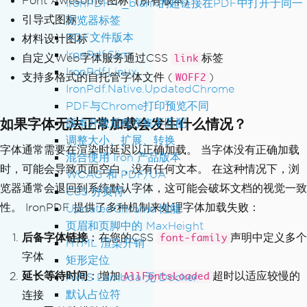
Font Awesome 图标（所有版本）
IronPDF - _blank的超链接在PDF中打开于同一
引导式图标
浏览器标签
PDF文件版本
材料设计图标
IronPdf.Slim
自定义Web字体服务通过CSS
标签
link
IronPdf.Linux
支持多格式的自托管字体文件 (
)
WOFF2
IronPdf.Native.UpdatedChrome
PDF与Chrome打印预览不同
如果字体无法正常加载会发生什么情况？
版本升级后程序集不匹配
调整大小、扩展、转换
字体通常需要在渲染时延迟以正确加载。 当字体没有正确加载
混合使用 Iron 产品版本
时，可能会导致页面空白，没有任何文本。 在这种情况下，浏
WCAG 和 PDF/UA
览器通常会退回到系统默认字体，这可能会破坏文档的视觉一致
CSS 分页符
性。 IronPDF 提供了多种机制来处理字体加载失败：
UpdatedChrome 性能
页眉和页脚中的 MaxHeight
后备字体链接
：在您的CSS
声明中定义多个
font-family
HTML 渲染开销
字体
矩形定位
延长等待时间
：增加
超时以适应较慢的
AWS Lambda 无 Docker
AllFontsLoaded
默认占位符
连接