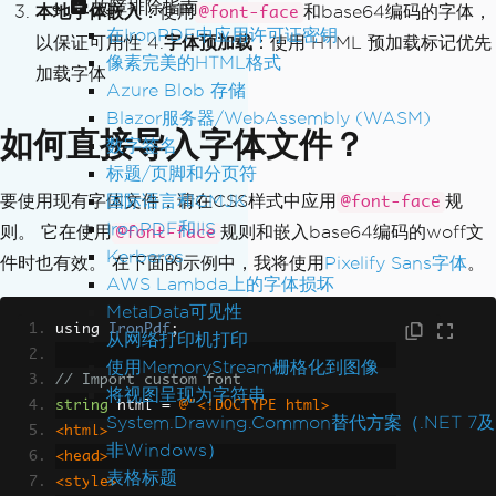
故障排除指南
本地字体嵌入
：使用
和base64编码的字体，
@font-face
在IronPDF中应用许可证密钥
以保证可用性 4.
字体预加载
：使用 HTML 预加载标记优先
像素完美的HTML格式
加载字体
Azure Blob 存储
Blazor服务器/WebAssembly (WASM)
如何直接导入字体文件？
数字签名
标题/页脚和分页符
国际语言和CMJK
要使用现有字体文件，请在CSS样式中应用
规
@font-face
IronPDF和IIS
则。 它在使用
规则和嵌入base64编码的woff文
@font-face
Kerberos
件时也有效。 在下面的示例中，我将使用
Pixelify Sans字体
。
AWS Lambda上的字体损坏
MetaData可见性
using 
IronPdf
;
从网络打印机打印
使用MemoryStream栅格化到图像
// Import custom font
将视图呈现为字符串
string
 html 
=
@"<!DOCTYPE html>
System.Drawing.Common替代方案（.NET 7及
<html>
非Windows）
<head>
表格标题
<style>