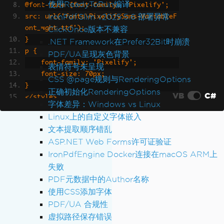
使用ReadyToRun编译
@font-face {font-family: 'Pixelify';
IronPdf.Slim v2025.5.6 部署异常
src: url('fonts\PixelifySans-VariableF
ClickOnce版本不兼容
ont_wght.ttf');
}
.NET Framework在Prefer32Bit时崩溃
p {
PDF/UA呈现灰色背景
    font-family: 'Pixelify';
表情符号未呈现
    font-size: 70px;
CSS @page规则与RenderingOptions
}
正确初始化RenderingOptions
VB
C#
</style>
字体差异：Windows vs Linux
</head>
Linux上的自定义字体嵌入
<body>
文本提取顺序错乱
<p>Custom font</p>
ASP.NET Web Forms许可证验证
</body>
IronPdfEngine Docker连接在macOS ARM上
</html>"
;
失败
ChromePdfRenderer
 renderer 
=
new
Chrom
PDF元数据中的Author名称
ePdfRenderer
();
使用CSS添加字体
PDF/UA 合规性
// Render HTML to PDF
虚拟路径保存错误
PdfDocument
 pdf 
=
 renderer
.
RenderHtmlA