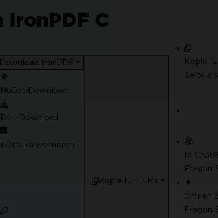
h IronPDF C
Kopie f
Download IronPDF
Seite al
NuGet-Download
DLL-Download
PDFs konvertieren
In Chat
Fragen S
Kopie für LLMs
Öffnen S
Fragen S