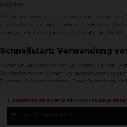
XML in PDF umwandeln
integrieren.
PDF zu HTML
PDF to SVG
CSS umfasst Webschriftarten, die es Ihnen ermöglichen, 
Dynamische Webseite zu PDFs
von Schriftarten und das Rendering von HTML in PDF und
PDF aus ASPX-Seiten
erfordern. Für Entwickler, die mit internationalen Inhalte
XAML zu PDF (MAUI)
PDF-Berichte generieren
Schnellstart: Verwendung vo
PDFs in Blazor-Servern erstellen
Razor zu PDF (Blazor Server)
Mit der C#-Bibliothek von IronPDF können Sie Web- und I
CSHTML zu PDF (Razor-Seiten)
CSHTML zu PDF (MVC Core)
Schriftarten rendern können, um konsistente und optisc
CSHTML zu PDF (MVC-Framework)
Dokument in Sekundenschnelle. Bevor Sie beginnen, stelle
CSHTML zu PDF (kopflos)
Web-Barrierefreiheit
Installieren Sie IronPDF mit
NuGet
Package Mana
TLS-Website- & Systemanmeldungen
Cookies
HTTP-Anforderungsheader
PM 
>
Install
-
Package
IronPdf
Proxy-Konfiguration