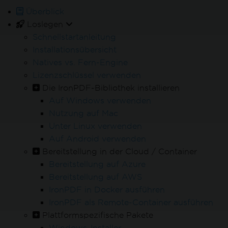
Überblick
Ihr Tes
Voll funktionsfähiges
Loslegen
Produkt
Schnellstartanleitung
Installationsübersicht
Erhalten Sie 30 Tage voll funktionsfähiges
Natives vs. Fern-Engine
Produkt.
Lizenzschlüssel verwenden
In wenigen Minuten einsatzbereit.
Die IronPDF-Bibliothek installieren
Auf Windows verwenden
Nutzung auf Mac
24/5 technischer
Unter Linux verwenden
Auf Android verwenden
Support
Bereitstellung in der Cloud / Container
Bereitstellung auf Azure
Voller Zugriff auf unser Support-
Schl
Bereitstellung auf AWS
Engineering-Team während Ihrer
ausp
IronPDF in Docker ausführen
Produktprobe
IronPDF als Remote-Container ausführen
Plattformspezifische Pakete
Windows-Installer