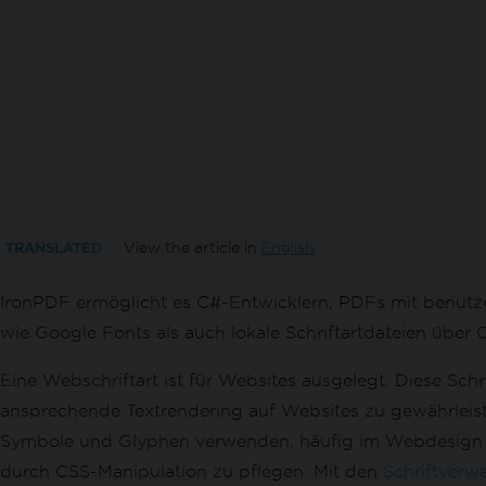
Ausrichtung & Drehung
Benutzerdefinierte Papiergröße
Standards-Konformität
PDF/A Formatdokumente in C# exportie
PDF/UA Formatdokumente in C# export
Verschiedene PDF-Versionen exportiere
PDFs konvertieren
Vielseitige PDF-Konvertierung
PDF aus HTML-String
PDF aus HTML-Datei
TRANSLATED
View the article in
English
PDF vom HTML-Element
IronPDF ermöglicht es C#-Entwicklern, PDFs mit benutzer
PDF aus HTML ZIP-Datei
PDF aus URL
wie Google Fonts als auch lokale Schriftartdateien über
Bild zu PDF
Eine Webschriftart ist für Websites ausgelegt. Diese Sc
Bild aus PDF
ansprechende Textrendering auf Websites zu gewährleiste
DOCX in PDF umwandeln
RTF in PDF konvertieren
Symbole und Glyphen verwenden, häufig im Webdesign ein
MD in PDF umwandeln
durch CSS-Manipulation zu pflegen. Mit den
Schriftverw