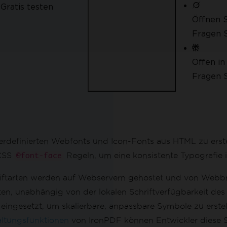
Gratis testen
Öffnen S
Fragen S
ren
ieren
Offen in
n
Fragen S
definierten Webfonts und Icon-Fonts aus HTML zu erstell
 CSS
Regeln, um eine konsistente Typografie i
@font-face
hriftarten werden auf Webservern gehostet und von Webbr
n, unabhängig von der lokalen Schriftverfügbarkeit des 
gesetzt, um skalierbare, anpassbare Symbole zu erstell
altungsfunktionen
von IronPDF können Entwickler diese S