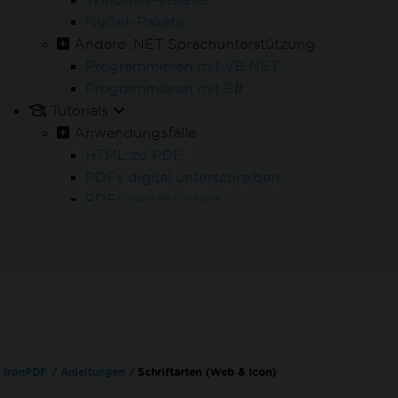
NuGet-Pakete
Andere .NET Sprachunterstützung
Online 24/5
Programmieren mit VB.NET
Brauchen Sie Hilfe?
Unser Vertriebsteam
Programmieren mit F#
hilft Ihnen gerne weiter.
Tutorials
Testen Sie die Enterprise Testversion
Anwendungsfälle
HTML zu PDF
PDFs digital unterschreiben
PDFs verschlüsseln
Schwärzen von PDFs
Batch-PDF-Verarbeitung
PDF-Verarbeitung
PDF-Formulare
PDF-Berichterstattung
Bearbeitung von Rechnungen
PDF/A-Archivierung
IronPDF
Anleitungen
Schriftarten (Web & Icon)
PDF-Barrierefreiheit (PDF/UA)