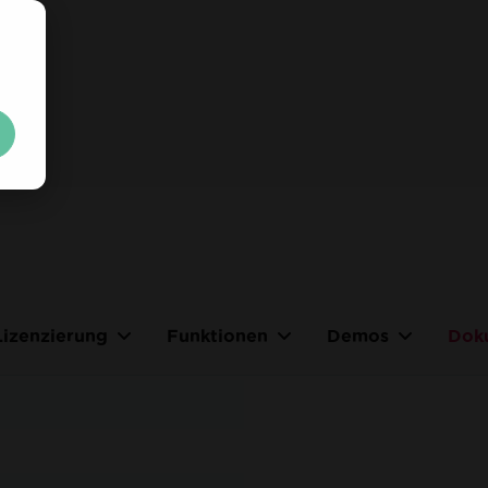
n Sie sich sofort Ihren kost
schlüssel
.
schränkungen. 100 % freigeschaltet. Keine Kreditkarte.
Lizenzierung
Funktionen
Demos
Dok
Your trial license will be se