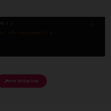
00
)
}
}
+
ss\" rel=\"stylesheet\">"
+
Free 30 Day Trial