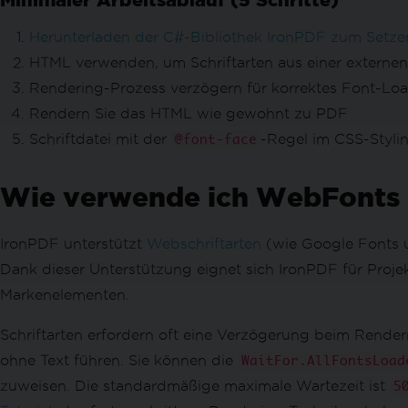
Text & Bereiche redigieren
Text in PDF ersetzen
Herunterladen der C#-Bibliothek IronPDF zum Setzen
PDF-Design verbessern
HTML verwenden, um Schriftarten aus einer externen
Annotationen hinzufügen & bearbeiten
Rendering-Prozess verzögern für korrektes Font-Lo
Text- & Bildstempel
Rendern Sie das HTML wie gewohnt zu PDF
Benutzerdefinierte Wasserzeichen
Schriftdatei mit der
-Regel im CSS-Styli
@font-face
Hintergründe & Vordergründe
Text & Bitmap zeichnen
Wie verwende ich WebFonts 
Linie & Rechteck zeichnen
Text und Seiten drehen
PDF-Seiten transformieren
IronPDF unterstützt
Webschriftarten
(wie Google Fonts 
PDFs organisieren
Dank dieser Unterstützung eignet sich IronPDF für Proje
PDF-Struktur bearbeiten
Markenelementen.
PDF-Seiten hinzufügen, kopieren, lösch
PDFs zusammenführen oder teilen
Schriftarten erfordern oft eine Verzögerung beim Rendern
Mehrseitiges PDF teilen
ohne Text führen. Sie können die
WaitFor.AllFontsLoad
Zusätzliche Organisation
zuweisen. Die standardmäßige maximale Wartezeit ist
5
Anhängen & Entfernen von Anhängen