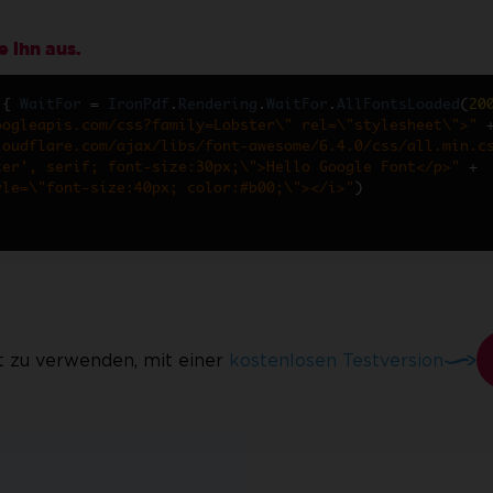
 ihn aus.
{
WaitFor
=
IronPdf
.
Rendering
.
WaitFor
.
AllFontsLoaded
(
20
oogleapis.com/css?family=Lobster\" rel=\"stylesheet\">"
loudflare.com/ajax/libs/font-awesome/6.4.0/css/all.min.c
ter', serif; font-size:30px;\">Hello Google Font</p>"
+
yle=\"font-size:40px; color:#b00;\"></i>"
)
n
t zu verwenden, mit einer
kostenlosen Testversion