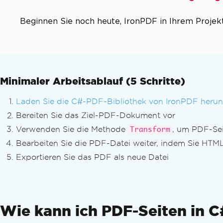
PDFs linearisieren
Maßgeschneiderte PDF-Konvertierung
Beginnen Sie noch heute, IronPDF in Ihrem Projek
Rendering-Optionen
Benutzerdefinierte Ränder festlegen
Graustufen
PDF-Layout verfeinern
Inhaltsverzeichnis hinzufügen.
Minimaler Arbeitsablauf (5 Schritte)
Seitenumbrüche
Laden Sie die C#-PDF-Bibliothek von IronPDF herun
An Papier anpassen & Zoomen
Bereiten Sie das Ziel-PDF-Dokument vor
PDFs bearbeiten
PDF-Objekte bearbeiten
Verwenden Sie die Methode
, um PDF-Sei
Transform
PDF-DOM-Objekt
Bearbeiten Sie die PDF-Datei weiter, indem Sie HTM
PDF-Dokumente speichern & exportiere
Exportieren Sie das PDF als neue Datei
PDFs aus dem Speicher laden
PDFs in den Speicher exportieren
Dokumenttext bearbeiten
PDFs in C# analysieren
Wie kann ich PDF-Seiten in
Text & Bilder extrahieren