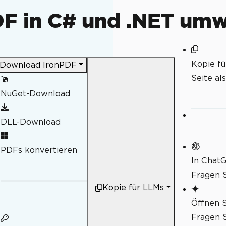
DF in C# und .NET um
Kopie f
Download IronPDF
Seite al
NuGet-Download
DLL-Download
PDFs konvertieren
In Chat
Fragen S
Kopie für LLMs
Öffnen S
Fragen S