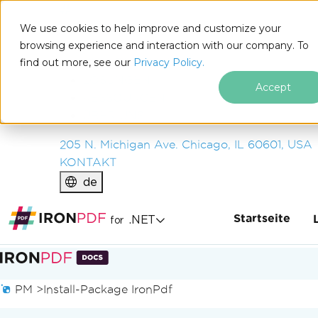
IRON
SOFTWARE
We use cookies to help improve and customize your
PRODUKTE
browsing experience and interaction with our company. To
find out more, see our
UNTERNEHMEN
Privacy Policy.
LÖSUNGEN
Accept
RESSOURCEN
ÜBER UNS
205 N. Michigan Ave. Chicago, IL 60601, USA
KONTAKT
de
Startseite
.NET
for
Zum Fußzeileninhalt springen
PM >
Install-Package IronPdf