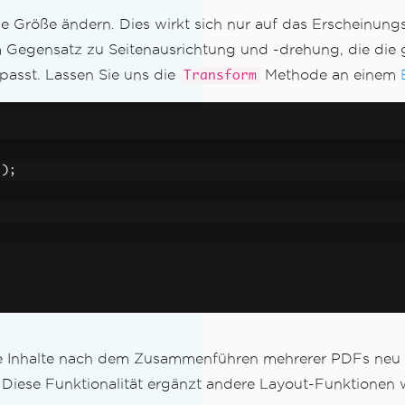
 Größe ändern. Dies wirkt sich nur auf das Erscheinungsb
Gegensatz zu Seitenausrichtung und -drehung, die die g
passt. Lassen Sie uns die
Methode an einem
Transform
"
);
en
ie Inhalte nach dem Zusammenführen mehrerer PDFs neu 
. Diese Funktionalität ergänzt andere Layout-Funktionen 