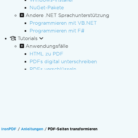
NuGet-Pakete
Andere .NET Sprachunterstützung
Programmieren mit VB.NET
Programmieren mit F#
Tutorials
Anwendungsfälle
HTML zu PDF
PDFs digital unterschreiben
PDFs verschlüsseln
Schwärzen von PDFs
Batch-PDF-Verarbeitung
PDF-Verarbeitung
PDF-Formulare
PDF-Berichterstattung
Bearbeitung von Rechnungen
PDF/A-Archivierung
IronPDF
Anleitungen
PDF-Seiten transformieren
PDF-Barrierefreiheit (PDF/UA)