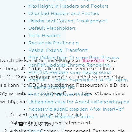
MaxHeight in Headers and Footers
Chunked Headers and Footers
Header and Content Misalignment
Default Placeholders
Table Headers
Rectangle Positioning
Resize, Extend, Transform
PDF Differs from Chrome Print Preview
Durch die korrekte Einstellung von
wird
BasePath
IronPdf.UpdatedChrome Rendering
sichergestellt, dass alle relativen Verweise in Ihrem
PDF/UA Renders Gray Background
HTML-Code ordnungsgemäß aufgelöst werden. Ohne
IronPDF - _blank hyperlinks in a PDF open
sie kann IronPDF keine externen Ressourcen wie Bilder,
in same browser tab
Stylesheets oder Skripte auffinden. Dies ist besonders
Print From Network Printer
wichtig, wenn:
Unhandled case for AdaptiveRenderEngine
AccessViolationException After InsertPdf
Konvertieren von HTML, das lokale
with HTML Headers/Footers
Dateisystemressourcen referenziert
Fonts & Text
Arbeiten mit Content-Management-Systemen, die
Fonts