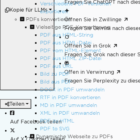
Fragen Sie ChatGPT nach dies
Verschiedene PDF-Versionen
Kopie für LLMs
exportieren
PDFs konvertieren
Öffnen Sie in Zwillinge
Vielseitige PDF-Konvertierung
Fragen Sie Gemini nach dieser
PDF aus HTML-String
PDF aus HTML-Datei
Öffnen Sie in Grok
PDF vom HTML-Element
Fragen Sie Grok nach dieser S
PDF aus HTML ZIP-Datei
PDF aus URL
Offen in Verwirrung
Bild zu PDF
Fragen Sie Perplexity zu dies
Bild aus PDF
DOCX in PDF umwandeln
RTF in PDF konvertieren
Teilen
MD in PDF umwandeln
XML in PDF umwandeln
PDF zu HTML
Auf Facebook teilen
PDF to SVG
Dynamische Webseite zu PDFs
Auf X (Twitter) teilen