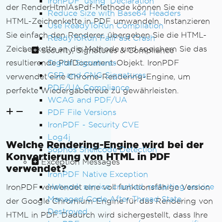
IronPDF 'using' Declaration
der RenderHtmlAsPdf-Methode können Sie eine
Reduce Size with Base64 Headers
HTML-Zeichenkette in PDF umwandeln. Instanzieren
Use ReadyToRun Compilation
Sie einfach den Renderer, übergeben Sie die HTML-
ReadyToRun FailFast Crash
Zeichenkette an die Methode und speichern Sie das
Security, Signatures & Compliance
Digital Signatures
resultierende PdfDocument-Objekt. IronPDF
CSP and CNG Signatures
verwendet eine Chrome-Rendering-Engine, um
PDF/UA Compliance
perfekte Wiedergabetreue zu gewährleisten.
WCAG and PDF/UA
PDF File Versions
IronPDF - Security CVE
Log4j
Welche Rendering-Engine wird bei der
Sophos Shellcode Detection
Konvertierung von HTML in PDF
Exception Messages
verwendet?
IronPDF Native Exception
Network service crashed, restarting service
IronPDF verwendet eine voll funktionsfähige Version
Managed Code After Thread State
der Google Chromium-Engine für das Rendering von
Destroyed
HTML in PDF. Dadurch wird sichergestellt, dass Ihre