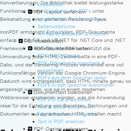
Konvertierungen. Die Bibliothek bietet leistungsstarke
Graustufen
Funktionen für die
Erstellung von PDFs
unter
PDF-Layout verfeinern
Inhaltsverzeichnis hinzufügen.
Beibehaltung einer perfekten Rendering-Treue.
Seitenumbrüche
IronPDF ermöglicht Entwicklern, PDF-Dokumente
An Papier anpassen & Zoomen
einfach in C#, F# und VB.NET for .NET Core und .NET
PDFs bearbeiten
PDF-Objekte bearbeiten
Framework zu erstellen. IronPDF unterstützt die
PDF-DOM-Objekt
Umwandlung jeder HTML-Zeichenkette in eine PDF-
PDF-Dokumente speichern &
Datei, und der Rendering-Prozess verwendet eine voll
exportieren
funktionsfähige Version der Google Chromium-Engine.
PDFs aus dem Speicher laden
Dadurch wird sichergestellt, dass HTML-Inhalte genau so
PDFs in den Speicher exportieren
angezeigt werden, wie sie in einem modernen
Dokumenttext bearbeiten
Webbrowser erscheinen würden, was die Anwendung
PDFs in C# analysieren
ideal für die Erstellung von Berichten, Rechnungen und
Text & Bilder extrahieren
Dokumenten aus dynamischen HTML-Inhalten macht.
Text & Bereiche redigieren
Text in PDF ersetzen
PDF-Design verbessern