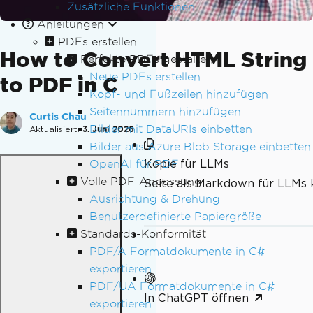
Zusätzliche Funktionen
Anleitungen
PDFs erstellen
How to Convert HTML String
Perfekte PDFs gestalten
Neue PDFs erstellen
to PDF in C
Kopf- und Fußzeilen hinzufügen
Seitennummern hinzufügen
Curtis Chau
Bilder mit DataURIs einbetten
Aktualisiert:
3. Juni 2026
Bilder aus Azure Blob Storage einbetten
Kopie für LLMs
OpenAI für PDF
Volle PDF-Anpassung
Seite als Markdown für LLMs 
Ausrichtung & Drehung
Benutzerdefinierte Papiergröße
Standards-Konformität
PDF/A Formatdokumente in C#
exportieren
PDF/UA Formatdokumente in C#
In ChatGPT öffnen
exportieren