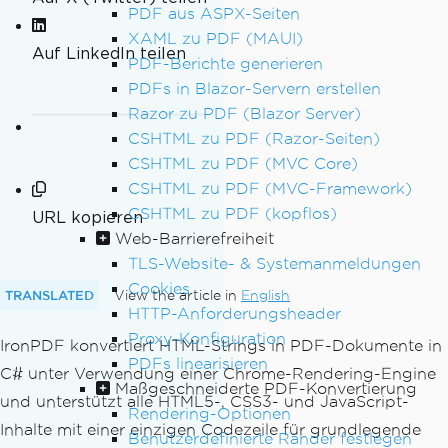
PDF aus ASPX-Seiten
XAML zu PDF (MAUI)
Auf LinkedIn teilen
PDF-Berichte generieren
PDFs in Blazor-Servern erstellen
Razor zu PDF (Blazor Server)
CSHTML zu PDF (Razor-Seiten)
CSHTML zu PDF (MVC Core)
CSHTML zu PDF (MVC-Framework)
CSHTML zu PDF (kopflos)
URL kopieren
Web-Barrierefreiheit
TLS-Website- & Systemanmeldungen
Cookies
TRANSLATED
View the article in
English
HTTP-Anforderungsheader
Proxy-Konfiguration
IronPDF konvertiert HTML-Strings in PDF-Dokumente in
PDFs linearisieren
C# unter Verwendung einer Chrome-Rendering-Engine
Maßgeschneiderte PDF-Konvertierung
und unterstützt alle HTML5-, CSS3- und JavaScript-
Rendering-Optionen
Inhalte mit einer einzigen Codezeile für grundlegende
Benutzerdefinierte Ränder festlegen