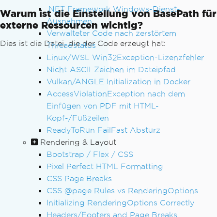
.NET Framework Windows-Dienst-
Warum ist die Einstellung von BasePath für
Ausnahmen
externe Ressourcen wichtig?
Verwalteter Code nach zerstörtem
Dies ist die Datei, die der Code erzeugt hat:
Threadstatus
Linux/WSL Win32Exception-Lizenzfehler
Nicht-ASCII-Zeichen im Dateipfad
Vulkan/ANGLE Initialization in Docker
AccessViolationException nach dem
Einfügen von PDF mit HTML-
Kopf-/Fußzeilen
ReadyToRun FailFast Absturz
Rendering & Layout
Bootstrap / Flex / CSS
Pixel Perfect HTML Formatting
CSS Page Breaks
CSS @page Rules vs RenderingOptions
Initializing RenderingOptions Correctly
Headers/Footers and Page Breaks