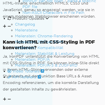
IronPDF can not open / parse a specific
HTML-Inhalte, einschließlich HTML5, CSS3 und
PDF file
JavaScript, genau so angezeigt werden, wie sie in
Non-ASCII Characters in File Path
einem modernen Webbrowser erscheinen würden.
Produkt-Updates
Changelog
Meilensteine
Meilenstein: Chrome-Rendering
Kann ich HTML mit CSS-Styling in PDF
Meilenstein: PDFium DOM
konvertieren?
Meilenstein: Kompatibilität
Meilenstein: Stabilität & Leistung
Ja, IronPDF unterstützt die Konvertierung von HTML
Meilenstein: PDF/A
mit CSS-Styling in PDF. Sie können Inline-Stile direkt
Meilenstein: PDF/A-3 & ZUGFeRD
in Ihrem HTML-String verwenden oder externe
Video Tutorials
Stylesheets mit der Funktion Base URLs & Asset
API Referenz
Encoding referenzieren, um die korrekte Darstellung
der gestalteten Inhalte zu gewährleisten.