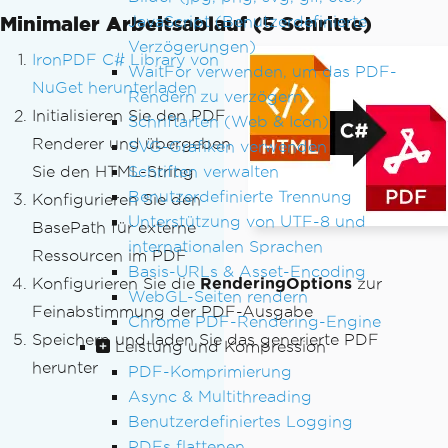
Minimaler Arbeitsablauf (5 Schritte)
JavaScript (Benutzerdefinierte
Verzögerungen)
IronPDF C# Library von
WaitFor verwenden, um das PDF-
NuGet herunterladen
Rendern zu verzögern
Initialisieren Sie den PDF
Schriftarten (Web & Icon)
Renderer und übergeben
SVG-Grafiken verwenden
Schriften verwalten
Sie den HTML-String
Benutzerdefinierte Trennung
Konfigurieren Sie den
Unterstützung von UTF-8 und
BasePath für externe
internationalen Sprachen
Ressourcen im PDF
Basis-URLs & Asset-Encoding
Konfigurieren Sie die
RenderingOptions
zur
WebGL-Seiten rendern
Feinabstimmung der PDF-Ausgabe
Chrome PDF-Rendering-Engine
Speichern und laden Sie das generierte PDF
Leistung und Kompression
herunter
PDF-Komprimierung
Async & Multithreading
Benutzerdefiniertes Logging
PDFs flattenen