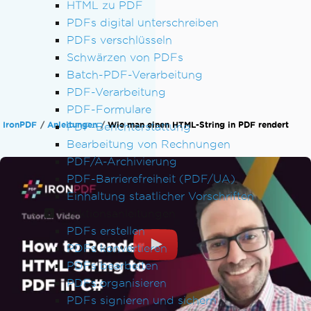
HTML zu PDF
PDFs digital unterschreiben
PDFs verschlüsseln
Schwärzen von PDFs
Batch-PDF-Verarbeitung
PDF-Verarbeitung
PDF-Formulare
IronPDF
Anleitungen
Wie man einen HTML-String in PDF rendert
PDF-Berichterstattung
Bearbeitung von Rechnungen
PDF/A-Archivierung
PDF-Barrierefreiheit (PDF/UA)
Einhaltung staatlicher Vorschriften
Funktionsanleitungen
PDFs erstellen
PDFs konvertieren
PDFs bearbeiten
PDFs organisieren
PDFs signieren und sichern