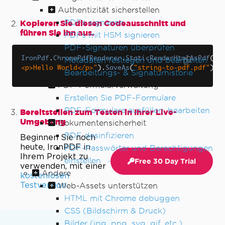
Authentizität sicherstellen
PDFs signieren
Kopieren Sie diesen Codeausschnitt und
führen Sie ihn aus.
PDFs mit HSM signieren
PDF-Signaturen überprüfen
IronPdf
.
ChromePdfRenderer
.
StaticRenderHtmlAsPdf
(
"
Metadaten festlegen und bearbeiten
<p>Hello World</p>"
).
SaveAs
(
"string-to-pdf.pdf"
);
Bearbeitungs- & Signaturhistorie
PDF-Formularverwaltung
Erstellen Sie PDF-Formulare
PDF-Formulare ausfüllen, bearbeiten
Bereitstellen zum Testen in Ihrer Live-
Umgebung
Dokumentensicherheit
PDF desinfizieren
Beginnen Sie noch
heute, IronPDF in
PDF-Passwörter und Berechtigungen
Ihrem Projekt zu
einstellen
Free 30 Day Trial
verwenden, mit einer
Andere
kostenlosen
Testversion
Web-Assets unterstützen
HTML mit Chrome debuggen
CSS (Bildschirm & Druck)
Bilder (jpg, png, svg, gif, etc.)