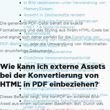
In Bild rasterisieren unter Verwendung von
MemoryStream
Ansicht in Zeichenkette rendern
System.Drawing.Common Alternativen
Die generierte PDF-Datei behält die exakte
(.NET 7 & Nicht-Windows)
Formatierung und das Styling aus Ihrem HTML-Code bei
Tabellenköpfe
und eignet sich daher perfekt für die
Erstellung von
Verwendung von ReadyToRun-Kompilierung
PDF-Berichten
oder die Umwandlung von Webinhalten
IronPdf.Slim v2025.5.6
in druckfertige Dokumente.
Bereitstellungsausnahme
ClickOnce Versionsinkompatibilität
.NET Framework stürzt mit Prefer32Bit ab
Wie kann ich externe Assets
PDF/UA rendert grauen Hintergrund
bei der Konvertierung von
Emojis werden nicht gerendert
HTML in PDF einbeziehen?
CSS @page Rules vs RenderingOptions
RenderingOptions korrekt initialisieren
Schriftartabweichungen: Windows vs Linux
Dieses Beispiel zeigt, wie IronPDF ein externes Bild-
Benutzerdefinierte Schriftsatzeinbettung
Asset aus einem optionalen BasePath lädt. Durch das
unter Linux