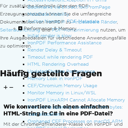
Für zusätzliche Kontrolle über den PDF-
Bookmarks via ExtractTextFromPage
Erzeugungsprozess können Sie die umfangreiche
MetaData Visibility
Author Names in PDF Metadata
Dokumentation von IronPDF zu
Anpassbare Ränder
,
Performance & Memory
Seitenausrichtung
und
PDF-Komprimierung
nutzen, um
Initial render is slow
Ihre Ausgabedateien für verschiedene Anwendungsfälle
IronPDF Performance Assistance
zu optimieren.
Render Delay & Timeout
Timeout while rendering PDF
HTML Rendering Overhead
Häufig gestellte Fragen
UpdatedChrome Performance
Memory Leak in IronPDF
CEF/Chromium Memory Usage
Monitor Memory in Linux/WSL
IronPDF LinxARM Cannot Allocate Memory
Wie konvertiere ich einen einfachen
Error while opening document from bytes:
HTML-String in C# in eine PDF-Datei?
'bad allocation'
Orphaned CEF Processes on macOS ARM
Mit der ChromePdfRenderer-Klasse von IronPDF und