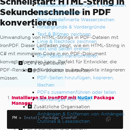
Schnellstart: HTML-String in
Annotationen hinzufügen & bearbeiten
Sekundenschnelle in PDF
Text- & Bildstempel
Benutzerdefinierte Wasserzeichen
konvertieren
Hintergründe & Vordergründe
Text & Bitmap zeichnen
Umwandlung von HTML-Strings in PDF-Dateien mit
Linie & Rechteck zeichnen
IronPDF. Dieser Leitfaden zeigt, wie ein HTML-String in
Text und Seiten drehen
C# mit minimalem Code in ein PDF-Dokument
PDF-Seiten transformieren
konvertiert werden kann. Perfekt für Entwickler, die
PDFs organisieren
PDF-Rendering-Funktionen in ihre Projekte integrieren
PDF-Struktur bearbeiten
PDF-Seiten hinzufügen, kopieren,
müssen.
löschen
PDFs zusammenführen oder teilen
Installieren Sie IronPDF mit
NuGet
Package
Mehrseitiges PDF teilen
Manager
Zusätzliche Organisation
Anhängen & Entfernen von Anhängen
PM 
>
Install
-
Package
IronPdf
Outlines & Lesezeichen
PDFs signieren und sichern