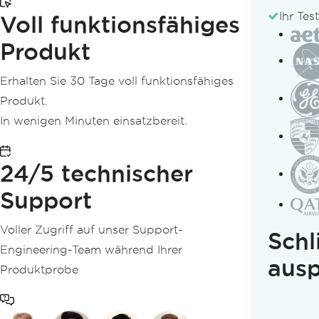
Überblick
Ihr Tes
Voll funktionsfähiges
Loslegen
Produkt
Schnellstartanleitung
Installationsübersicht
Erhalten Sie 30 Tage voll funktionsfähiges
Natives vs. Fern-Engine
Produkt.
Lizenzschlüssel verwenden
In wenigen Minuten einsatzbereit.
Die IronPDF-Bibliothek installieren
Auf Windows verwenden
Nutzung auf Mac
24/5 technischer
Unter Linux verwenden
Auf Android verwenden
Support
Bereitstellung in der Cloud / Container
Bereitstellung auf Azure
Voller Zugriff auf unser Support-
Schl
Bereitstellung auf AWS
Engineering-Team während Ihrer
ausp
IronPDF in Docker ausführen
Produktprobe
IronPDF als Remote-Container ausführen
Plattformspezifische Pakete
Windows-Installer