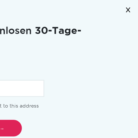
enlosen
30-Tage-
umente
nt to this address