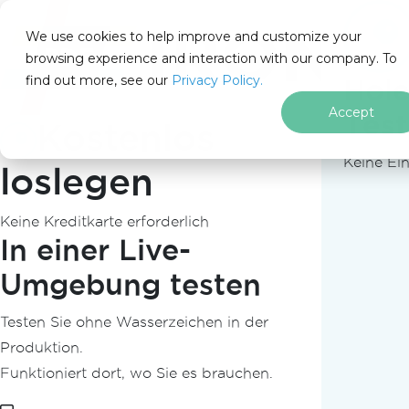
IRON
SOFTWARE
We use cookies to help improve and customize your
PRODUKTE
browsing experience and interaction with our company. To
find out more, see our
UNTERNEHMEN
Privacy Policy.
Hole
LÖSUNGEN
Accept
Test
Kostenlos
RESSOURCEN
ÜBER UNS
Keine Ein
loslegen
205 N. Michigan Ave. Chicago, IL 60601, USA
KONTAKT
Keine Kreditkarte erforderlich
de
In einer Live-
Umgebung testen
Startseite
.NET
for
Testen Sie ohne Wasserzeichen in der
Zum Fußzeileninhalt springen
Produktion.
PM >
Install-Package IronPdf
Funktioniert dort, wo Sie es brauchen.