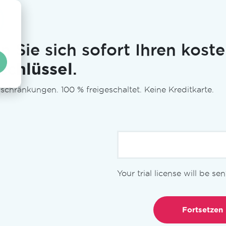
n Sie sich sofort Ihren kost
schlüssel
.
schränkungen. 100 % freigeschaltet. Keine Kreditkarte.
Lizenzierung
Funktionen
Demos
Dok
Your trial license will be se