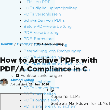
HTML zu PDF
PDFs digital unterschreiben
PDFs verschlüsseln
Schwärzen von PDFs
Batch-PDF-Verarbeitung
PDF-Verarbeitung
PDF-Formulare
IronPDF
Tutorials
PDF/A-Archivierung
PDF-Berichterstattung
Bearbeitung von Rechnungen
PDF/A-Archivierung
How to Archive PDFs with
PDF-Barrierefreiheit (PDF/UA)
PDF/A Compliance in C
Einhaltung staatlicher Vorschriften
Funktionsanleitungen
Ahmad Sohail
PDFs erstellen
Aktualisiert:
28. Juni 2026
PDFs konvertieren
PDFs bearbeiten
Kopie für LLMs
PDFs organisieren
Seite als Markdown für LLMs 
PDFs signieren und sichern