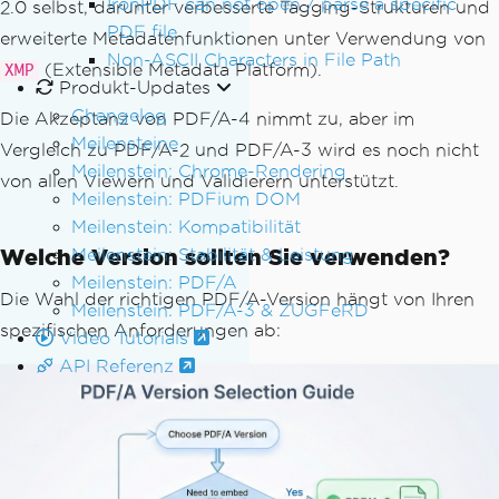
IronPDF can not open / parse a specific
2.0 selbst, darunter verbesserte Tagging-Strukturen und
PDF file
erweiterte Metadatenfunktionen unter Verwendung von
Non-ASCII Characters in File Path
(Extensible Metadata Platform).
XMP
Produkt-Updates
Changelog
Die Akzeptanz von PDF/A-4 nimmt zu, aber im
Meilensteine
Vergleich zu PDF/A-2 und PDF/A-3 wird es noch nicht
Meilenstein: Chrome-Rendering
von allen Viewern und Validierern unterstützt.
Meilenstein: PDFium DOM
Meilenstein: Kompatibilität
Welche Version sollten Sie verwenden?
Meilenstein: Stabilität & Leistung
Meilenstein: PDF/A
Die Wahl der richtigen PDF/A-Version hängt von Ihren
Meilenstein: PDF/A-3 & ZUGFeRD
spezifischen Anforderungen ab:
Video Tutorials
API Referenz