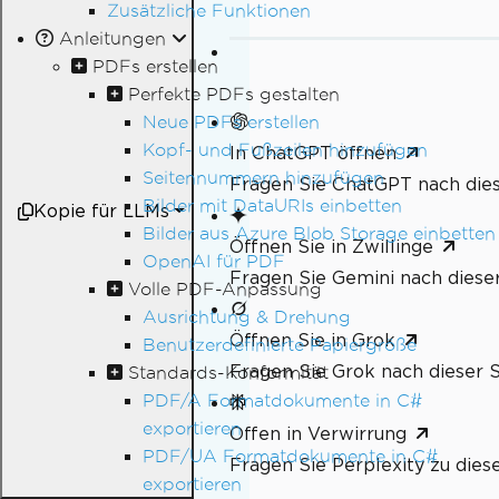
Zusätzliche Funktionen
Anleitungen
PDFs erstellen
Perfekte PDFs gestalten
Neue PDFs erstellen
Kopf- und Fußzeilen hinzufügen
In ChatGPT öffnen
Seitennummern hinzufügen
Fragen Sie ChatGPT nach dies
Bilder mit DataURIs einbetten
Kopie für LLMs
Bilder aus Azure Blob Storage einbetten
Öffnen Sie in Zwillinge
OpenAI für PDF
Fragen Sie Gemini nach dieser
Volle PDF-Anpassung
Ausrichtung & Drehung
Öffnen Sie in Grok
Benutzerdefinierte Papiergröße
Fragen Sie Grok nach dieser S
Standards-Konformität
PDF/A Formatdokumente in C#
exportieren
Offen in Verwirrung
PDF/UA Formatdokumente in C#
Fragen Sie Perplexity zu dies
exportieren