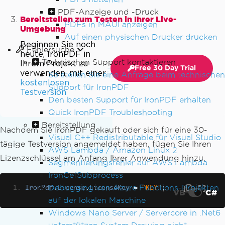
PDF-Anzeige und -Druck
Bereitstellen zum Testen in Ihrer Live-
PDFs in MAUI anzeigen
Umgebung
Auf einen physischen Drucker drucken
Beginnen Sie noch
Fehlersuche
heute, IronPDF in
Technischen Support kontaktieren
Ihrem Projekt zu
Free 30 Day Trial
verwenden, mit einer
So stellen Sie eine Anfrage beim technischen
kostenlosen
Support für IronPDF
Testversion
Den besten Support für IronPDF erhalten
Quick IronPDF Troubleshooting
Bereitstellung
Nachdem Sie IronPDF gekauft oder sich für eine 30-
Visual C++ Redistributable für Visual Studio
tägige Testversion angemeldet haben, fügen Sie Ihren
AWS Lambda / Amazon Linux 2
Lizenzschlüssel am Anfang Ihrer Anwendung hinzu.
Segmentierungsfehler auf AWS Lambda
IronCefSubprocess
Debugging von Azure Functions-Projekten
IronPdf
.
License
.
LicenseKey
=
"KEY"
;
VB
C#
auf der lokalen Maschine
Windows Nano Server / Servercore in .Net6