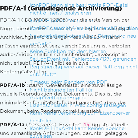
IronPDF kann eine bestimmte PDF-Datei
PDF/A-1 (Grundlegende Archivierung)
nicht öffnen / analysieren
PDF/A-1 (ISO 19005-1:2005) war die erste Version der
IronPDF native Ausnahme
IronPDFAssemblyVersionMismatchException
Norm, die auf PDF 1.4 basierte. Sie legte die wichtigsten
Netzwerkdienst abgestürzt, Dienst wird neu
Archivierungsanforderungen fest: Alle Schriftarten
gestartet
müssen eingebettet sein; verschlüsselung ist verboten;
Keine Funktion mit dem Namen
audio-/Videoinhalte sind nicht erlaubt; JavaScript ist
SetLogEvent mit Fehlercode (127) gefunden
nicht erlaubt. PDF/A-1 gibt es in zwei
Registrierung wird auf dieser Plattform nicht
Konformitätsstufen:
unterstützt
Timeout beim Rendern von PDF
PDF/A-1b
(
basic
): Gewährleistet eine zuverlässige
Nicht behandelten Fall für
visuelle Reproduktion des Dokuments. Dies ist die
AdaptiveRenderEngine
minimale Konformitätsstufe und garantiert, dass das
Lizenzschlüssel in Web.config festlegen
Dokument beim Rendern korrekt aussieht.
Kann keine Verbindung zum Lizenzserver
herstellen
PDF/A-1a
(
barrierefrei
): Erweitert
um strukturelle
1b
IronPDF LinxARM kann keinen Speicher
und semantische Anforderungen, darunter getaggte
zuweisen