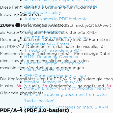
Bookmarks via ExtractTextFromPage
Diese Fähigkeit ist die Grundlage für moderne E-
MetaData Visibility
Invoicing-Standards:
Author Names in PDF Metadata
Performance & Memory
ZUGFeRD:
Ursprünglich aus Deutschland, jetzt EU-weit
Initial render is slow
als
Factur-X
eingeführt. Bettet strukturierte XML-
IronPDF Performance Assistance
Rechnungsdaten (im Cross-Industry Invoice-Format) in
Render Delay & Timeout
ein PDF/A-3-Dokument ein, das auch die visuelle, für
Timeout while rendering PDF
Menschen lesbare Rechnung enthält. Eine einzige Datei
HTML Rendering Overhead
dient sowohl den menschlichen als auch den
UpdatedChrome Performance
maschinellen Verarbeitungsanforderungen.
Memory Leak in IronPDF
CEF/Chromium Memory Usage
Die Konformitätsstufen für PDF/A-3 folgen dem gleichen
Monitor Memory in Linux/WSL
Muster:
(visuell),
(barrierefrei + getaggt) und
3b
3a
3u
IronPDF LinxARM Cannot Allocate Memory
(Unicode-abgebildet).
Error while opening document from bytes:
'bad allocation'
Orphaned CEF Processes on macOS ARM
PDF/A-4 (PDF 2.0-basiert)