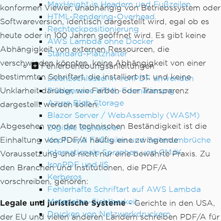
MaxHeight in Headern und Fußzeilen
konformen Viewer, unabhängig von Betriebssystem oder
HTML-Rendering-Overhead
Softwareversion, identisch dargestellt wird, egal ob es
Rechteckpositionierung
heute oder in 100 Jahren geöffnet wird. Es gibt keine
AWS Lambda ohne Docker
Abhängigkeit von externen Ressourcen, die
Standard-Platzhalter
verschwinden könnten, keine Abhängigkeit von einer
Fehlerbehebungsanleitungen
bestimmten Schriftart, die installiert ist, und keine
Lizenzschlüssel in IronPDF anwenden
Unklarheit darüber, wie Farben oder Transparenz
Pixelgenaue HTML-Formatierung
Azure Blob Storage
dargestellt werden sollen.
Blazor Server / WebAssembly (WASM)
Abgesehen von der technischen Beständigkeit ist die
Digitale Signaturen
Einhaltung von PDF/A häufig eine zwingende
Kopf- und Fußzeilen und Seitenumbrüche
Internationale Sprachen und CMJK
Voraussetzung und nicht nur eine bewährte Praxis. Zu
IronPDF und IIS
den Branchen und Institutionen, die PDF/A
Kerberos
vorschreiben, gehören:
Fehlerhafte Schriftart auf AWS Lambda
Metadaten-Sichtbarkeit
Legale und juristische Systeme
- Gerichte in den USA,
Drucken von Netzwerkdruckern
der EU und vielen anderen Ländern schreiben PDF/A für