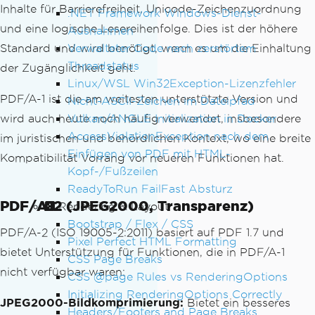
Inhalte für Barrierefreiheit, Unicode-Zeichenzuordnung
.NET Framework Windows-Dienst-
und eine logische Lesereihenfolge. Dies ist der höhere
Ausnahmen
Standard und wird benötigt, wenn es um die Einhaltung
Verwalteter Code nach zerstörtem
Threadstatus
der Zugänglichkeit geht.
Linux/WSL Win32Exception-Lizenzfehler
PDF/A-1 ist die am weitesten unterstützte Version und
Nicht-ASCII-Zeichen im Dateipfad
wird auch heute noch häufig verwendet, insbesondere
Vulkan/ANGLE Initialization in Docker
AccessViolationException nach dem
im juristischen und behördlichen Kontext, wo eine breite
Einfügen von PDF mit HTML-
Kompatibilität Vorrang vor neueren Funktionen hat.
Kopf-/Fußzeilen
ReadyToRun FailFast Absturz
PDF/A-2 (JPEG2000, Transparenz)
Rendering & Layout
Bootstrap / Flex / CSS
PDF/A-2 (ISO 19005-2:2011) basiert auf PDF 1.7 und
Pixel Perfect HTML Formatting
bietet Unterstützung für Funktionen, die in PDF/A-1
CSS Page Breaks
nicht verfügbar waren:
CSS @page Rules vs RenderingOptions
Initializing RenderingOptions Correctly
JPEG2000-Bildkomprimierung:
Bietet ein besseres
Headers/Footers and Page Breaks