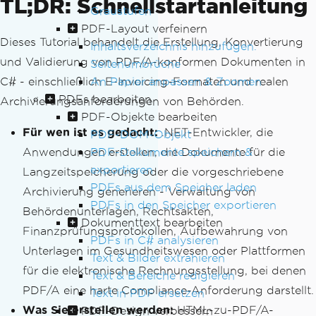
TL;DR: Schnellstartanleitung
Graustufen
PDF-Layout verfeinern
Dieses Tutorial behandelt die Erstellung, Konvertierung
Inhaltsverzeichnis hinzufügen.
und Validierung von PDF/A-konformen Dokumenten in
Seitenumbrüche
C# - einschließlich E-Invoicing-Formaten und realen
An Papier anpassen & Zoomen
PDFs bearbeiten
Archivierungsanforderungen von Behörden.
PDF-Objekte bearbeiten
Für wen ist es gedacht:
.NET-Entwickler, die
PDF-DOM-Objekt
Anwendungen erstellen, die Dokumente für die
PDF-Dokumente speichern &
exportieren
Langzeitspeicherung oder die vorgeschriebene
PDFs aus dem Speicher laden
Archivierung generieren - Verwaltung von
PDFs in den Speicher exportieren
Behördenunterlagen, Rechtsakten,
Dokumenttext bearbeiten
Finanzprüfungsprotokollen, Aufbewahrung von
PDFs in C# analysieren
Unterlagen im Gesundheitswesen oder Plattformen
Text & Bilder extrahieren
für die elektronische Rechnungsstellung, bei denen
Text & Bereiche redigieren
PDF/A eine harte Compliance-Anforderung darstellt.
Text in PDF ersetzen
Was Sie erstellen werden:
HTML-zu-PDF/A-
PDF-Design verbessern