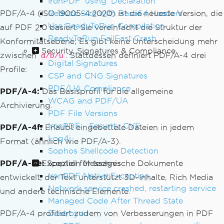
IronPDF 'using' Declaration
PDF/A-4 (ISO 19005-4:2020) ist die neueste Version, die
Reduce Size with Base64 Headers
Use ReadyToRun Compilation
auf PDF 2.0 basiert. Sie vereinfacht die Struktur der
ReadyToRun FailFast Crash
Konformitätsebene; Es gibt keine Unterscheidung mehr
Security, Signatures & Compliance
zwischen
. Stattdessen definiert PDF/A-4 drei
a/b/u
Digital Signatures
Profile:
CSP and CNG Signatures
PDF/UA Compliance
PDF/A-4:
Das Basisprofil für die allgemeine
WCAG and PDF/UA
Archivierung.
PDF File Versions
IronPDF - Security CVE
PDF/A-4f:
Erlaubt eingebettete Dateien in jedem
Log4j
Format (ähnlich wie PDF/A-3).
Sophos Shellcode Detection
PDF/A-4e:
Exception Messages
Speziell für technische Dokumente
IronPDF Native Exception
entwickelt; der Text unterstützt 3D-Inhalte, Rich Media
Network service crashed, restarting service
und andere technische Elemente.
Managed Code After Thread State
PDF/A-4 profitiert zudem von Verbesserungen in PDF
Destroyed