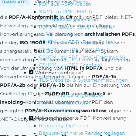
TRANSLATED
View the article in
English
PDF aus ASPX-Seiten
XAML zu PDF (MAUI)
die
PDF/A-Konformität
in
C#
mit IronPDF bietet .NET-
PDF-Berichte generieren
Entwicklern einen direkten Weg zur Erstellung,
PDFs in Blazor-Servern erstellen
Konvertierung und Validierung von
archivalischen PDFs
,
Razor zu PDF (Blazor Server)
CSHTML zu PDF (Razor-Seiten)
die den
ISO 19005
-Standards entsprechen - so wird
CSHTML zu PDF (MVC Core)
sichergestellt, dass Dokumente auf jedem System
CSHTML zu PDF (MVC-Framework)
identisch dargestellt werden, jetzt oder in Jahrzehnten.
CSHTML zu PDF (kopflos)
Von der Umwandlung von
HTML in PDF/A
und der
Web-Barrierefreiheit
Konvertierung bestehender Dateien in
PDF/A-1b
,
TLS-Website- & Systemanmeldungen
PDF/A-2b
oder
PDF/A-3b
bis hin zur Einbettung von
Cookies
Quelldaten für die
ZUGFeRD
- und
Factur-X e-
HTTP-Anforderungsheader
invoicing
-Konformität übernimmt IronPDF den
Proxy-Konfiguration
PDFs linearisieren
gesamten
PDF/A-Konvertierungsworkflow
, ohne das
Maßgeschneiderte PDF-Konvertierung
.NET-Ökosystem zu verlassen.
Rendering-Optionen
Benutzerdefinierte Ränder festlegen