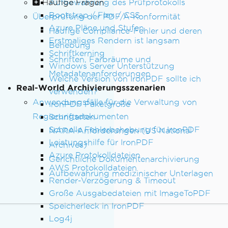
Häufige Fragen
Aufbewahrung des Prüfprotokolls
Bootstrap / Flex / CSS
Überprüfung der PDF/A-Konformität
Azure Pläne und Stufen
Häufige Compliance-Fehler und deren
Erstmaliges Rendern ist langsam
Behebung
Schriftkerning
Schriften, Farbräume und
Windows Server Unterstützung
Metadatenanforderungen
Welche Version von IronPDF sollte ich
Real-World Archivierungsszenarien
verwenden?
Anwendungsfälle für die Verwaltung von
IronPDF Paketgröße
Regierungsdokumenten
Schriftarten
Schnelle Fehlerbehebung für IronPDF
NARA-Anforderungen (US National
Leistungshilfe für IronPDF
Archives)
Azure Protokolldateien
Gerichtliche Dokumentenarchivierung
AWS Protokolldateien
Aufbewahrung medizinischer Unterlagen
Render-Verzögerung & Timeout
Große Ausgabedateien mit ImageToPDF
Speicherleck in IronPDF
Log4j