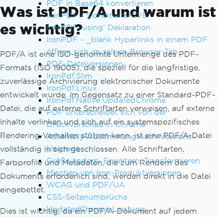
PDF in Base64 konvertieren
Was ist PDF/A und warum ist
IronPDF - Sicherheits-CVE
es wichtig?
IronPDF 'using' Deklaration
IronPDF - _blank Hyperlinks in einem PDF
öffnen sich im selben Browser-Tab
PDF/A ist eine ISO-genormte Untermenge des PDF-
PDF-Dateiversionen
Formats (ISO 19005), die speziell für die langfristige,
IronPdf.Slim
zuverlässige Archivierung elektronischer Dokumente
IronPdf.Linux
entwickelt wurde. Im Gegensatz zu einer Standard-PDF-
IronPdf.Native.UpdatedChrome
Datei, die auf externe Schriftarten verweisen, auf externe
PDF unterscheidet sich von der
Inhalte verlinken und sich auf ein systemspezifisches
Druckvorschau in Chrome
Rendering-Verhalten stützen kann, ist eine PDF/A-Datei
Assembly-Abstimmung nach Versions-
Upgrade
vollständig in sich geschlossen. Alle Schriftarten,
Größe ändern, Erweitern, Transformieren
Farbprofile und Metadaten, die zum Rendern des
Mischen von Iron-Produktversionen
Dokuments erforderlich sind, werden direkt in die Datei
WCAG und PDF/UA
eingebettet.
CSS-Seitenumbrüche
UpdatedChrome Leistung
Dies ist wichtig, da ein PDF/A-Dokument auf jedem