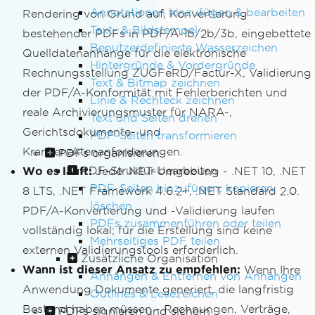
Annotationen hinzufügen & bearbeiten
Rendering von Grund auf, Konvertierung
Text- & Bildstempel
bestehender PDFs in PDF/A-1b/2b/3b, eingebettete
Benutzerdefinierte Wasserzeichen
Quelldatenanhänge für die elektronische
Hintergründe & Vordergründe
Rechnungsstellung ZUGFeRD/Factur-X, Validierung
Text & Bitmap zeichnen
der PDF/A-Konformität mit Fehlerberichten und
Linie & Rechteck zeichnen
reale Archivierungsmuster für NARA-,
Text und Seiten drehen
Gerichtsdokumente- und
PDF-Seiten transformieren
Krankenaktenanforderungen.
PDFs organisieren
PDF-Struktur bearbeiten
Wo es läuft:
Jede .NET-Umgebung - .NET 10, .NET
PDF-Seiten hinzufügen, kopieren,
8 LTS, .NET Framework 4.6.2+, .NET Standard 2.0.
löschen
PDF/A-Konvertierung und -Validierung laufen
PDFs zusammenführen oder teilen
vollständig lokal; für die Erstellung sind keine
Mehrseitiges PDF teilen
externen Validierungstools erforderlich.
Zusätzliche Organisation
Wann ist dieser Ansatz zu empfehlen:
Wenn Ihre
Anhängen & Entfernen von Anhängen
Anwendung Dokumente generiert, die langfristig
Outlines & Lesezeichen
Bestand haben müssen - Rechnungen, Verträge,
PDFs signieren und sichern