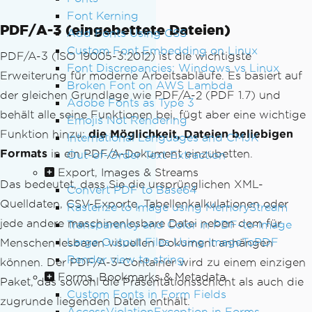
Font Kerning
PDF/A-3 (eingebettete Dateien)
Add Fonts Using CSS
Custom Font Embedding on Linux
PDF/A-3 (ISO 19005-3:2012) ist die wichtigste
Font Discrepancies: Windows vs Linux
Erweiterung für moderne Arbeitsabläufe. Es basiert auf
Broken Font on AWS Lambda
der gleichen Grundlage wie PDF/A-2 (PDF 1.7) und
Adobe Fonts as Type 3
behält alle seine Funktionen bei, fügt aber eine wichtige
Emojis Not Rendering
Funktion hinzu:
die Möglichkeit, Dateien beliebigen
International Languages and CMJK
Formats
in ein PDF/A-Dokument einzubetten.
Out-of-Order Text Extraction
Export, Images & Streams
Das bedeutet, dass Sie die ursprünglichen XML-
Convert PDF to Base64
Quelldaten, CSV-Exporte, Tabellenkalkulationen oder
Rasterize to Image using MemoryStream
jede andere maschinenlesbare Datei neben dem für
Transparency and Color in PDF-to-Image
Large Output Files Using ImageToPDF
Menschen lesbaren visuellen Dokument anhängen
Render view to string
können. Der PDF/A-3-Container wird zu einem einzigen
Forms, Bookmarks & Metadata
Paket, das sowohl die Präsentationsschicht als auch die
Custom Fonts in Form Fields
zugrunde liegenden Daten enthält.
AccessViolationException in Forms