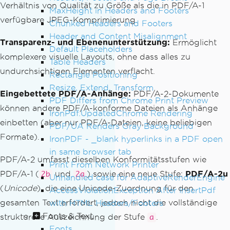
Verhältnis von Qualität zu Größe als die in PDF/A-1
MaxHeight in Headers and Footers
verfügbare JPEG-Komprimierung.
Chunked Headers and Footers
Header and Content Misalignment
Transparenz- und Ebenenunterstützung:
Ermöglicht
Default Placeholders
komplexere visuelle Layouts, ohne dass alles zu
Table Headers
undurchsichtigen Elementen verflacht.
Rectangle Positioning
Resize, Extend, Transform
Eingebettete PDF/A-Anhänge:
PDF/A-2-Dokumente
PDF Differs from Chrome Print Preview
können andere PDF/A-konforme Dateien als Anhänge
IronPdf.UpdatedChrome Rendering
einbetten (aber nur PDF/A-Dateien, keine beliebigen
PDF/UA Renders Gray Background
Formate).
IronPDF - _blank hyperlinks in a PDF open
in same browser tab
PDF/A-2 umfasst dieselben Konformitätsstufen wie
Print From Network Printer
PDF/A-1 (
und
) sowie eine neue Stufe:
PDF/A-2u
2b
2a
Unhandled case for AdaptiveRenderEngine
(
Unicode
), die eine Unicode-Zuordnung für den
AccessViolationException After InsertPdf
gesamten Text erfordert, jedoch nicht die vollständige
with HTML Headers/Footers
Fonts & Text
strukturelle Auszeichnung der Stufe
.
a
Fonts