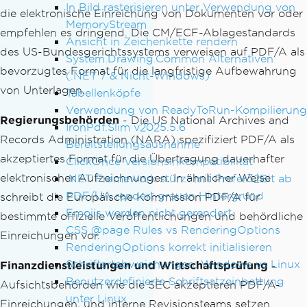
In Bild rasterisieren unter Verwendung von
die elektronische Einreichung von Dokumenten vor oder
MemoryStream
empfehlen es dringend. Die CM/ECF-Ablagestandards
Ansicht in Zeichenkette rendern
des US-Bundesgerichtssystems verweisen auf PDF/A als
System.Drawing.Common Alternativen
bevorzugtes Format für die langfristige Aufbewahrung
(.NET 7 & Nicht-Windows)
von Unterlagen.
Tabellenköpfe
Verwendung von ReadyToRun-Kompilierung
Regierungsbehörden
- Die US National Archives and
IronPdf.Slim v2025.5.6
Records Administration (NARA) spezifiziert PDF/A als
Bereitstellungsausnahme
akzeptiertes Format für die Übertragung dauerhafter
ClickOnce Versionsinkompatibilität
elektronischer Aufzeichnungen. In ähnlicher Weise
.NET Framework stürzt mit Prefer32Bit ab
PDF/UA rendert grauen Hintergrund
schreibt die Europäische Kommission PDF/A für
Emojis werden nicht gerendert
bestimmte offizielle Veröffentlichungen und behördliche
CSS @page Rules vs RenderingOptions
Einreichungen vor.
RenderingOptions korrekt initialisieren
Schriftartabweichungen: Windows vs Linux
Finanzdienstleistungen und Wirtschaftsprüfung
-
Benutzerdefinierte Schriftsatzeinbettung
Aufsichtsbehörden wie die SEC akzeptieren PDF/A-
unter Linux
Einreichungen, und interne Revisionsteams setzen