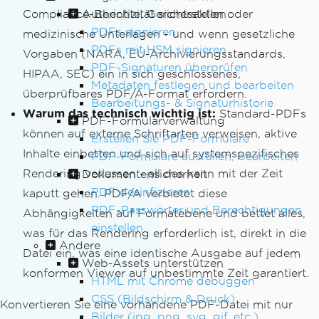
Compliance-Berichte, Gerichtsakten oder
Authentizität sicherstellen
PDFs signieren
medizinische Unterlagen - und wenn gesetzliche
PDFs mit HSM signieren
Vorgaben (NARA, EU-Archivierungsstandards,
PDF-Signaturen überprüfen
HIPAA, SEC) ein in sich geschlossenes,
Metadaten festlegen und bearbeiten
überprüfbares PDF/A-Format erfordern.
Bearbeitungs- & Signaturhistorie
Warum das technisch wichtig ist:
Standard-PDFs
PDF-Formularverwaltung
können auf externe Schriftarten verweisen, aktive
Erstellen Sie PDF-Formulare
Inhalte einbetten und sich auf systemspezifisches
PDF-Formulare ausfüllen, bearbeiten
Rendering verlassen - all das kann mit der Zeit
Dokumentensicherheit
PDF desinfizieren
kaputt gehen. PDF/A verbietet diese
PDF-Passwörter und Berechtigungen
Abhängigkeiten auf Formatebene und bettet alles,
einstellen
was für das Rendering erforderlich ist, direkt in die
Andere
Datei ein, was eine identische Ausgabe auf jedem
Web-Assets unterstützen
konformen Viewer auf unbestimmte Zeit garantiert.
HTML mit Chrome debuggen
CSS (Bildschirm & Druck)
Konvertieren Sie eine vorhandene PDF-Datei mit nur
Bilder (jpg, png, svg, gif, etc.)