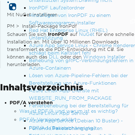
unterstützen System.Drawing nicht
IronPDF Laufzeitordner
Mit NuGet installieren
Hinzufügen von IronPDF zu einem
Softwareprogramm-Installer
PM >
Install-Package IronPdf
Red Hat Enterprise Linux (RHEL)
Schauen Sie sich
IronPDF
auf
NuGet
für eine schnelle
Unterstützung
Installation an. Mit über 10 Millionen Downloads
Azure App Service Linux - Chrome Renderer
transformiert es die PDF-Entwicklung mit C#. Sie
schlägt beim Kaltstart fehl
können auch das
DLL
oder den
Windows Installer
Behebung von gRPC-Verbindungsfehlern in
herunterladen.
Azure-Containern
Lösen von Azure-Pipeline-Fehlern bei der
Bereitstellung von Azure-Funktionen
Inhaltsverzeichnis
Azure Linux-App-Dienste mit
WEBSITE_RUN_FROM_PACKAGE
PDF/A verstehen
Fehlerbehebung bei der Bereitstellung für
Was ist PDF/A und warum ist es wichtig?
Azure Linux App Service
PDF/A-Versionen erklärt
Azure App Service (Debian 10 Buster) -
PDF/A-1 (Basisarchivierung)
Fehlende Paketabhängigkeiten