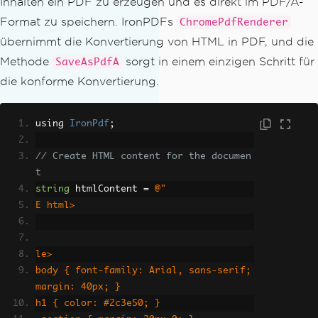
Inhalten ein PDF zu erzeugen und es direkt im PDF/A-
Format zu speichern. IronPDFs
ChromePdfRenderer
übernimmt die Konvertierung von HTML in PDF, und die
Methode
sorgt in einem einzigen Schritt für
SaveAsPdfA
die konforme Konvertierung.
using 
IronPdf
;
// Create HTML content for the documen
t
string
 htmlContent 
=
@"
E html>
le>
body { font-family: Arial, sans-serif; 
margin: 40px; }
h1 { color: #2c3e50; }