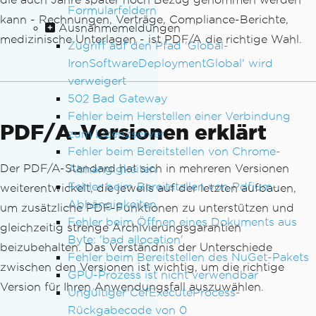
Formularfeldern
kann - Rechnungen, Verträge, Compliance-Berichte,
Ausnahmemeldungen
medizinische Unterlagen - ist PDF/A die richtige Wahl.
Zugriff auf den Pfad 'Global-
IronSoftwareDeploymentGlobal' wird
verweigert
502 Bad Gateway
Fehler beim Herstellen einer Verbindung
PDF/A-Versionen erklärt
zum Lizenzserver
Fehler beim Bereitstellen von Chrome-
Der PDF/A-Standard hat sich in mehreren Versionen
Abhängigkeiten
Fehler beim Bereitstellen von Pdfium-
weiterentwickelt, die jeweils auf der letzten aufbauen,
Abhängigkeiten
um zusätzliche PDF-Funktionen zu unterstützen und
Fehler beim Öffnen eines Dokuments aus
gleichzeitig strenge Archivierungsgarantien
Byte: 'bad allocation'
beizubehalten. Das Verständnis der Unterschiede
Fehler beim Bereitstellen des NuGet-Pakets
zwischen den Versionen ist wichtig, um die richtige
GPU-Prozess ist nicht verwendbar
Version für Ihren Anwendungsfall auszuwählen.
Ungültiger CefExecuteProcess-
Rückgabecode von 0