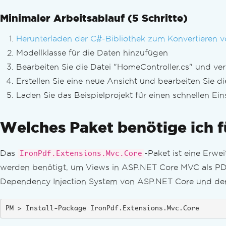
Text & Bereiche redigieren
Minimaler Arbeitsablauf (5 Schritte)
Text in PDF ersetzen
PDF-Design verbessern
Herunterladen der C#-Bibliothek zum Konvertieren 
Annotationen hinzufügen & bearbeiten
Modellklasse für die Daten hinzufügen
Text- & Bildstempel
Bearbeiten Sie die Datei "HomeController.cs" und v
Benutzerdefinierte Wasserzeichen
Hintergründe & Vordergründe
Erstellen Sie eine neue Ansicht und bearbeiten Sie d
Text & Bitmap zeichnen
Laden Sie das Beispielprojekt für einen schnellen Ein
Linie & Rechteck zeichnen
Text und Seiten drehen
Welches Paket benötige ich f
PDF-Seiten transformieren
PDFs organisieren
Das
-Paket ist eine Erw
IronPdf.Extensions.Mvc.Core
PDF-Struktur bearbeiten
werden benötigt, um Views in ASP.NET Core MVC als PDF
PDF-Seiten hinzufügen, kopieren, lösch
Dependency Injection System von ASP.NET Core und der
PDFs zusammenführen oder teilen
Mehrseitiges PDF teilen
Zusätzliche Organisation
Install-Package IronPdf.Extensions.Mvc.Core
Anhängen & Entfernen von Anhängen