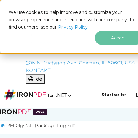
IRON
SOFTWARE
We use cookies to help improve and customize your
PRODUKTE
browsing experience and interaction with our company. To
find out more, see our
UNTERNEHMEN
Privacy Policy.
LÖSUNGEN
Accept
RESSOURCEN
ÜBER UNS
205 N. Michigan Ave. Chicago, IL 60601, USA
KONTAKT
de
Startseite
.NET
for
Zum Fußzeileninhalt springen
PM >
Install-Package IronPdf