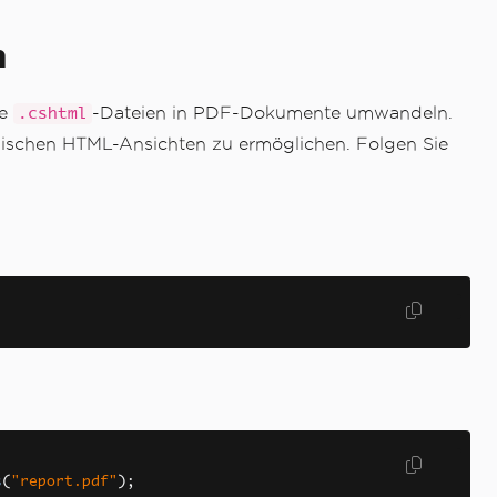
n
re
-Dateien in PDF-Dokumente umwandeln.
.cshtml
mischen HTML-Ansichten zu ermöglichen. Folgen Sie
s
(
"report.pdf"
);