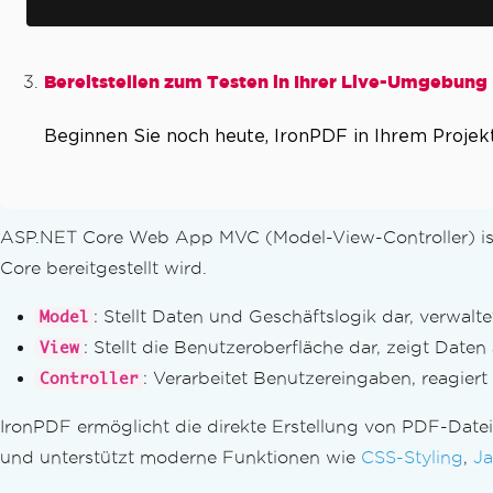
PDFs linearisieren
Maßgeschneiderte PDF-Konvertierung
Rendering-Optionen
Bereitstellen zum Testen in Ihrer Live-Umgebung
Benutzerdefinierte Ränder festlegen
Graustufen
Beginnen Sie noch heute, IronPDF in Ihrem Projek
PDF-Layout verfeinern
Inhaltsverzeichnis hinzufügen.
Seitenumbrüche
An Papier anpassen & Zoomen
ASP.NET Core Web App MVC (Model-View-Controller) is
PDFs bearbeiten
Core bereitgestellt wird.
PDF-Objekte bearbeiten
PDF-DOM-Objekt
: Stellt Daten und Geschäftslogik dar, verwal
Model
PDF-Dokumente speichern & exportiere
: Stellt die Benutzeroberfläche dar, zeigt Daten
View
PDFs aus dem Speicher laden
: Verarbeitet Benutzereingaben, reagie
Controller
PDFs in den Speicher exportieren
Dokumenttext bearbeiten
IronPDF ermöglicht die direkte Erstellung von PDF-Dat
PDFs in C# analysieren
und unterstützt moderne Funktionen wie
CSS-Styling
,
Ja
Text & Bilder extrahieren