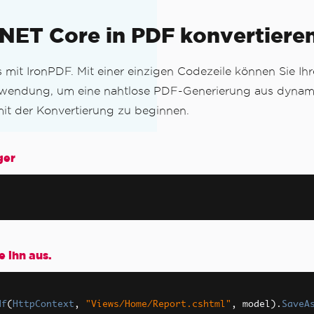
.NET Core in PDF konvertiere
t IronPDF. Mit einer einzigen Codezeile können Sie Ih
C-Anwendung, um eine nahtlose PDF-Generierung aus dyna
it der Konvertierung zu beginnen.
ger
 ihn aus.
df
(
HttpContext
,
"Views/Home/Report.cshtml"
,
 model
).
SaveA