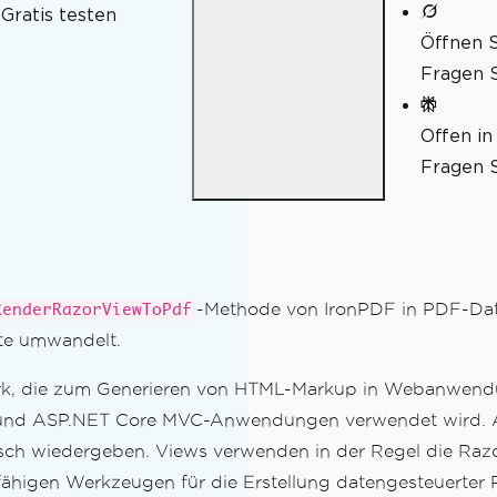
Gratis testen
Öffnen S
Fragen S
ren
ieren
Offen in
n
Fragen S
-Methode von IronPDF in PDF-Dat
RenderRazorViewToPdf
te umwandelt.
k, die zum Generieren von HTML-Markup in Webanwendun
 und ASP.NET Core MVC-Anwendungen verwendet wird. Ans
isch wiedergeben. Views verwenden in der Regel die Raz
gsfähigen Werkzeugen für die Erstellung datengesteuert