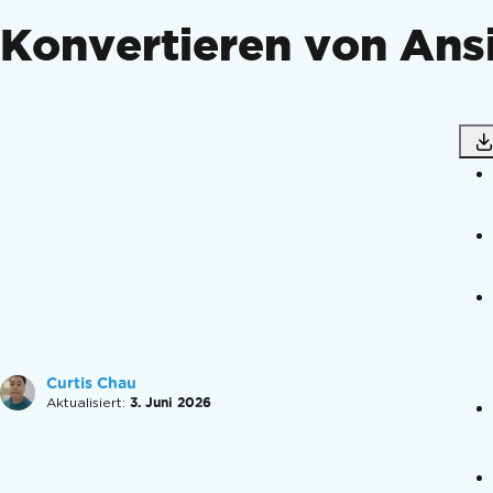
Einhaltung staatlicher Vorschriften
Konvertieren von Ans
Funktionsanleitungen
PDFs erstellen
PDFs konvertieren
PDFs bearbeiten
PDFs organisieren
PDFs signieren und sichern
Zusätzliche Funktionen
Anleitungen
PDFs erstellen
Perfekte PDFs gestalten
Neue PDFs erstellen
Kopf- und Fußzeilen hinzufügen
Seitennummern hinzufügen
Curtis Chau
Bilder mit DataURIs einbetten
Aktualisiert:
3. Juni 2026
Bilder aus Azure Blob Storage einbetten
OpenAI für PDF
Volle PDF-Anpassung