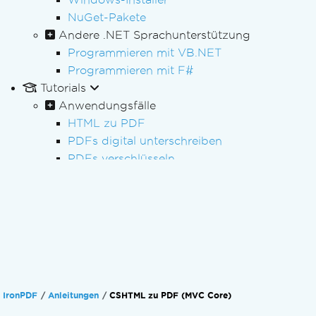
NuGet-Pakete
Andere .NET Sprachunterstützung
Programmieren mit VB.NET
Programmieren mit F#
Tutorials
Anwendungsfälle
HTML zu PDF
PDFs digital unterschreiben
PDFs verschlüsseln
Schwärzen von PDFs
Batch-PDF-Verarbeitung
PDF-Verarbeitung
PDF-Formulare
PDF-Berichterstattung
Bearbeitung von Rechnungen
PDF/A-Archivierung
IronPDF
Anleitungen
CSHTML zu PDF (MVC Core)
PDF-Barrierefreiheit (PDF/UA)