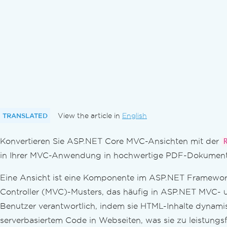
Ausrichtung & Drehung
Benutzerdefinierte Papiergröße
Standards-Konformität
PDF/A Formatdokumente in C# exportie
PDF/UA Formatdokumente in C# export
Verschiedene PDF-Versionen exportiere
PDFs konvertieren
Vielseitige PDF-Konvertierung
PDF aus HTML-String
PDF aus HTML-Datei
TRANSLATED
View the article in
English
PDF vom HTML-Element
Konvertieren Sie ASP.NET Core MVC-Ansichten mit der
PDF aus HTML ZIP-Datei
PDF aus URL
in Ihrer MVC-Anwendung in hochwertige PDF-Dokumen
Bild zu PDF
Eine Ansicht ist eine Komponente im ASP.NET Framewor
Bild aus PDF
Controller (MVC)-Musters, das häufig in ASP.NET MVC-
DOCX in PDF umwandeln
RTF in PDF konvertieren
Benutzer verantwortlich, indem sie HTML-Inhalte dynam
MD in PDF umwandeln
serverbasiertem Code in Webseiten, was sie zu leistun