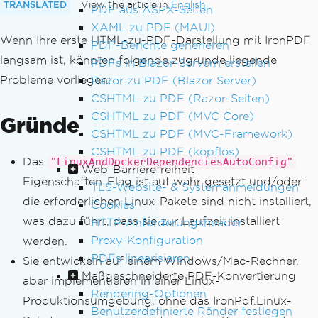
TRANSLATED
View the article in
English
PDF aus ASPX-Seiten
XAML zu PDF (MAUI)
Wenn Ihre erste HTML-zu-PDF-Darstellung mit IronPDF
PDF-Berichte generieren
langsam ist, könnten folgende zugrunde liegende
PDFs in Blazor-Servern erstellen
Probleme vorliegen:
Razor zu PDF (Blazor Server)
CSHTML zu PDF (Razor-Seiten)
CSHTML zu PDF (MVC Core)
Gründe
CSHTML zu PDF (MVC-Framework)
CSHTML zu PDF (kopflos)
Das
"LinuxAndDockerDependenciesAutoConfig"
Web-Barrierefreiheit
Eigenschaften-Flag ist auf wahr gesetzt und/oder
TLS-Website- & Systemanmeldungen
die erforderlichen Linux-Pakete sind nicht installiert,
Cookies
was dazu führt, dass sie zur Laufzeit installiert
HTTP-Anforderungsheader
Proxy-Konfiguration
werden.
PDFs linearisieren
Sie entwickeln auf einem Windows/Mac-Rechner,
Maßgeschneiderte PDF-Konvertierung
aber implementieren in einer Linux-
Rendering-Optionen
Produktionsumgebung, ohne das IronPdf.Linux-
Benutzerdefinierte Ränder festlegen