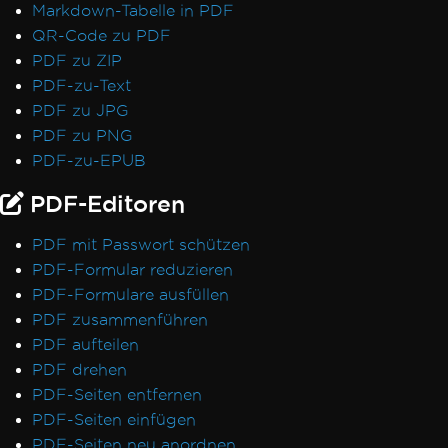
Markdown-Tabelle in PDF
Textauszug in falscher Reihenfolge
QR-Code zu PDF
Lizenzvalidierung für ASP.NET Web Forms
PDF zu ZIP
IronPdfEngine Docker-Verbindung schlägt
PDF-zu-Text
auf macOS ARM fehl
PDF zu JPG
Autorennamen in PDF-Metadaten
PDF zu PNG
Schriftarten mithilfe von CSS hinzufügen
PDF-zu-EPUB
PDF/UA-Konformität
Virtueller Pfad-Speicherfehler
PDF-Editoren
CSP- und CNG-Signaturen
Transparenz und Farbe in PDF-zu-Bild
PDF mit Passwort schützen
IronPdf.UpdatedChrome Rendering
PDF-Formular reduzieren
Speicherüberwachung in Linux/WSL
PDF-Formulare ausfüllen
Lesezeichen über ExtractTextFromPage
PDF zusammenführen
CEF/Chromium-Speicherverbrauch
PDF aufteilen
Header- und Inhaltsverschiebung
PDF drehen
Adobe-Schriftarten als Typ 3
PDF-Seiten entfernen
IronPdfEngine Docker-Ausgabe
PDF-Seiten einfügen
Benutzerdefinierte Schriftarten in
PDF-Seiten neu anordnen