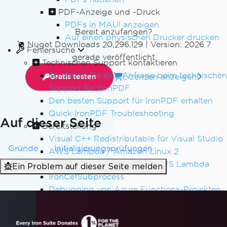
PDF-Anzeige und -Druck
PDFs in MAUI anzeigen
Bereit anzufangen?
Auf einen physischen Drucker drucken
Nuget Downloads 20,296,129
|
Version: 2026.7
Fehlersuche
gerade veröffentlicht
Technischen Support kontaktieren
So stellen Sie eine Anfrage beim technischen
Lizenzen anzeigen
Gratis testen
Support für IronPDF
Den besten Support für IronPDF erhalten
Quick IronPDF Troubleshooting
Auf dieser Seite
Bereitstellung
Visual C++ Redistributable für Visual Studio
Gründe
Initialisierungsprüfungen
AWS Lambda / Amazon Linux 2
Segmentierungsfehler auf AWS Lambda
Ein Problem auf dieser Seite melden
IronCefSubprocess
Debugging von Azure Functions-Projekten
auf der lokalen Maschine
Windows Nano Server / Servercore in .Net6