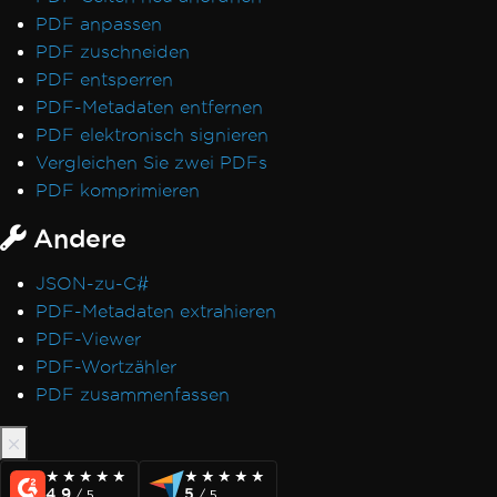
Formularfeldern
PDF anpassen
Ausnahmemeldungen
PDF zuschneiden
Zugriff auf den Pfad 'Global-
PDF entsperren
IronSoftwareDeploymentGlobal' wird
PDF-Metadaten entfernen
verweigert
PDF elektronisch signieren
502 Bad Gateway
Vergleichen Sie zwei PDFs
Fehler beim Herstellen einer Verbindung
PDF komprimieren
zum Lizenzserver
Andere
Fehler beim Bereitstellen von Chrome-
Abhängigkeiten
JSON-zu-C#
Fehler beim Bereitstellen von Pdfium-
PDF-Metadaten extrahieren
Abhängigkeiten
PDF-Viewer
Fehler beim Öffnen eines Dokuments aus
PDF-Wortzähler
Byte: 'bad allocation'
PDF zusammenfassen
Fehler beim Bereitstellen des NuGet-Pakets
GPU-Prozess ist nicht verwendbar
Ungültiger CefExecuteProcess-
★★★★★
★★★★★
★★★★★
★★★★★
Rückgabecode von 0
4.9
5
/ 5
/ 5