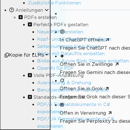
Zusätzliche Funktionen
Anleitungen
PDFs erstellen
Perfekte PDFs gestalten
Neue PDFs erstellen
Kopf- und Fußzeilen hinzufügen
In ChatGPT öffnen
Seitennummern hinzufügen
Fragen Sie ChatGPT nach dies
Bilder mit DataURIs einbetten
Kopie für LLMs
Bilder aus Azure Blob Storage einbetten
Öffnen Sie in Zwillinge
OpenAI für PDF
Fragen Sie Gemini nach dieser
Volle PDF-Anpassung
Ausrichtung & Drehung
Öffnen Sie in Grok
Benutzerdefinierte Papiergröße
Fragen Sie Grok nach dieser S
Standards-Konformität
PDF/A Formatdokumente in C#
exportieren
Offen in Verwirrung
PDF/UA Formatdokumente in C#
Fragen Sie Perplexity zu dies
exportieren