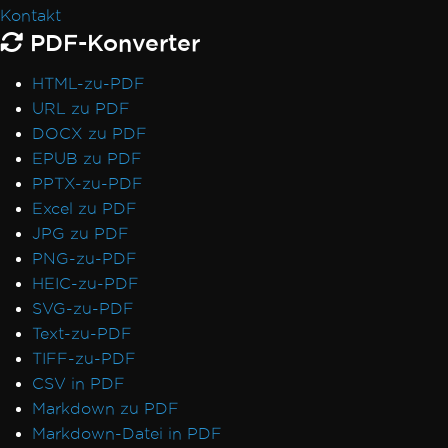
In Bild rasterisieren unter Verwendung von
Kontakt
MemoryStream
PDF-Konverter
Ansicht in Zeichenkette rendern
HTML-zu-PDF
System.Drawing.Common Alternativen
URL zu PDF
(.NET 7 & Nicht-Windows)
DOCX zu PDF
Tabellenköpfe
EPUB zu PDF
Verwendung von ReadyToRun-Kompilierung
PPTX-zu-PDF
IronPdf.Slim v2025.5.6
Excel zu PDF
Bereitstellungsausnahme
JPG zu PDF
ClickOnce Versionsinkompatibilität
PNG-zu-PDF
.NET Framework stürzt mit Prefer32Bit ab
HEIC-zu-PDF
PDF/UA rendert grauen Hintergrund
SVG-zu-PDF
Emojis werden nicht gerendert
Text-zu-PDF
CSS @page Rules vs RenderingOptions
TIFF-zu-PDF
RenderingOptions korrekt initialisieren
CSV in PDF
Schriftartabweichungen: Windows vs Linux
Markdown zu PDF
Benutzerdefinierte Schriftsatzeinbettung
Markdown-Datei in PDF
unter Linux