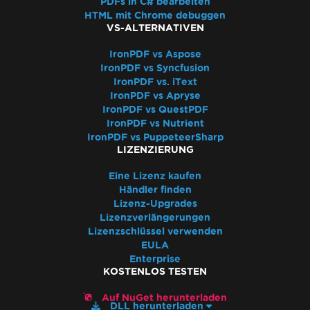
PDFs in C# bearbeiten
PDF in Base64 konvertieren
HTML mit Chrome debuggen
IronPDF - Sicherheits-CVE
VS-ALTERNATIVEN
IronPDF 'using' Deklaration
IronPDF vs Aspose
IronPDF - _blank Hyperlinks in einem PDF
IronPDF vs Syncfusion
öffnen sich im selben Browser-Tab
IronPDF vs. iText
PDF-Dateiversionen
IronPDF vs Apryse
IronPdf.Slim
IronPDF vs QuestPDF
IronPDF vs Nutrient
IronPdf.Linux
IronPDF vs PuppeteerSharp
IronPdf.Native.UpdatedChrome
LIZENZIERUNG
PDF unterscheidet sich von der
Eine Lizenz kaufen
Druckvorschau in Chrome
Händler finden
Assembly-Abstimmung nach Versions-
Lizenz-Upgrades
Upgrade
Lizenzverlängerungen
Größe ändern, Erweitern, Transformieren
Lizenzschlüssel verwenden
EULA
Mischen von Iron-Produktversionen
Enterprise
WCAG und PDF/UA
KOSTENLOS TESTEN
CSS-Seitenumbrüche
UpdatedChrome Leistung
Auf NuGet herunterladen
DLL herunterladen