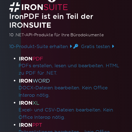
unterstützen System.Drawing nicht
IronPDF Laufzeitordner
IronPDF ist ein Teil der
Hinzufügen von IronPDF zu einem
Softwareprogramm-Installer
IRON
SUITE
Red Hat Enterprise Linux (RHEL)
10 .NET-API-Produkte
für Ihre Bürodokumente
Unterstützung
Azure App Service Linux - Chrome Renderer
10-Produkt-Suite erhalten
Gratis testen
schlägt beim Kaltstart fehl
Produktlinks
Behebung von gRPC-Verbindungsfehlern in
PDFs erstellen, lesen und bearbeiten. HTML
Azure-Containern
zu PDF für .NET.
Lösen von Azure-Pipeline-Fehlern bei der
Bereitstellung von Azure-Funktionen
DOCX-Dateien bearbeiten. Kein Office
Azure Linux-App-Dienste mit
Interop nötig.
WEBSITE_RUN_FROM_PACKAGE
Fehlerbehebung bei der Bereitstellung für
Excel- und CSV-Dateien bearbeiten. Kein
Azure Linux App Service
Office Interop nötig.
Azure App Service (Debian 10 Buster) -
Fehlende Paketabhängigkeiten
Präsentationen bearbeiten – kein Office