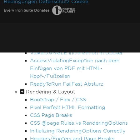
Bedingungen
Datenschutz
Cookie
.NET Framework Windows-Dienst-
Ausnahmen
Verwalteter Code nach zerstörtem
Threadstatus
Linux/WSL Win32Exception-Lizenzfehler
Nicht-ASCII-Zeichen im Dateipfad
Vulkan/ANGLE Initialization in Docker
AccessViolationException nach dem
Einfügen von PDF mit HTML-
Kopf-/Fußzeilen
ReadyToRun FailFast Absturz
Rendering & Layout
Bootstrap / Flex / CSS
Pixel Perfect HTML Formatting
CSS Page Breaks
CSS @page Rules vs RenderingOptions
Initializing RenderingOptions Correctly
Headers/Footers and Page Breaks