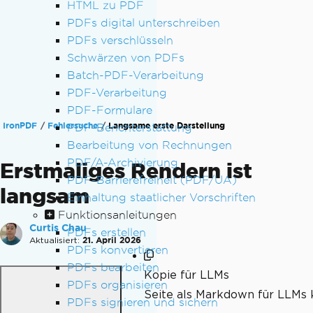
HTML zu PDF
PDFs digital unterschreiben
PDFs verschlüsseln
Schwärzen von PDFs
Batch-PDF-Verarbeitung
PDF-Verarbeitung
PDF-Formulare
IronPDF
Fehlersuche
Langsame erste Darstellung
PDF-Berichterstattung
Bearbeitung von Rechnungen
PDF/A-Archivierung
Erstmaliges Rendern ist
PDF-Barrierefreiheit (PDF/UA)
langsam
Einhaltung staatlicher Vorschriften
Funktionsanleitungen
Curtis Chau
PDFs erstellen
Aktualisiert:
21. April 2026
PDFs konvertieren
PDFs bearbeiten
Kopie für LLMs
PDFs organisieren
Seite als Markdown für LLMs 
PDFs signieren und sichern