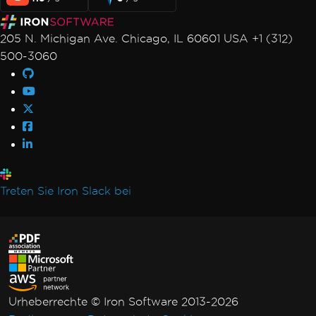
IronPDF kann eine bestimmte PDF-Datei
nicht öffnen / analysieren
205 N. Michigan Ave. Chicago, IL 60601 USA +1 (312)
IronPDF native Ausnahme
500-3060
IronPDFAssemblyVersionMismatchException
Netzwerkdienst abgestürzt, Dienst wird neu
gestartet
Keine Funktion mit dem Namen
SetLogEvent mit Fehlercode (127) gefunden
Registrierung wird auf dieser Plattform nicht
unterstützt
Timeout beim Rendern von PDF
Treten Sie Iron Slack bei
Nicht behandelten Fall für
AdaptiveRenderEngine
Lizenzschlüssel in Web.config festlegen
Kann keine Verbindung zum Lizenzserver
herstellen
IronPDF LinxARM kann keinen Speicher
Urheberrechte © Iron Software 2013-2026
zuweisen