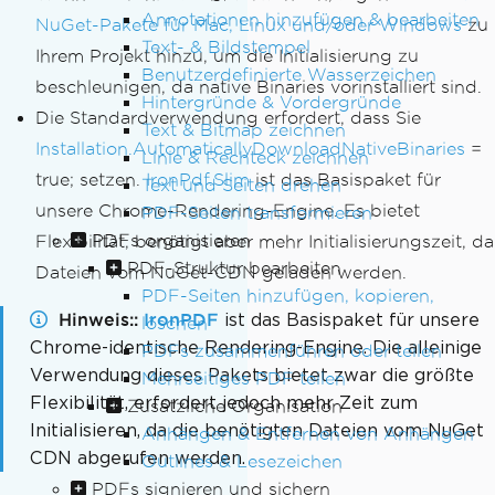
Annotationen hinzufügen & bearbeiten
NuGet-Pakete für Mac, Linux und/oder Windows
zu
Text- & Bildstempel
Ihrem Projekt hinzu, um die Initialisierung zu
Benutzerdefinierte Wasserzeichen
beschleunigen, da native Binaries vorinstalliert sind.
Hintergründe & Vordergründe
Die Standardverwendung erfordert, dass Sie
Text & Bitmap zeichnen
Installation.AutomaticallyDownloadNativeBinaries
=
Linie & Rechteck zeichnen
true; setzen.
IronPdf.Slim
ist das Basispaket für
Text und Seiten drehen
unsere Chrome-Rendering-Engine. Es bietet
PDF-Seiten transformieren
PDFs organisieren
Flexibilität, benötigt aber mehr Initialisierungszeit, da
PDF-Struktur bearbeiten
Dateien vom NuGet-CDN geladen werden.
PDF-Seiten hinzufügen, kopieren,
Hinweis:
IronPDF
ist das Basispaket für unsere
löschen
Chrome-identische Rendering-Engine. Die alleinige
PDFs zusammenführen oder teilen
Verwendung dieses Pakets bietet zwar die größte
Mehrseitiges PDF teilen
Flexibilität, erfordert jedoch mehr Zeit zum
Zusätzliche Organisation
Initialisieren, da die benötigten Dateien vom NuGet
Anhängen & Entfernen von Anhängen
CDN abgerufen werden.
Outlines & Lesezeichen
PDFs signieren und sichern