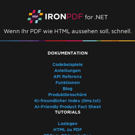
Häufige Fragen
Bootstrap / Flex / CSS
Azure Pläne und Stufen
Erstmaliges Rendern ist langsam
Wenn Ihr PDF wie HTML aussehen soll, schnell.
Schriftkerning
Windows Server Unterstützung
Welche Version von IronPDF sollte ich
DOKUMENTATION
verwenden?
IronPDF Paketgröße
Codebeispiele
Schriftarten
Anleitungen
Schnelle Fehlerbehebung für IronPDF
API Referenz
Funktionen
Leistungshilfe für IronPDF
Blog
Azure Protokolldateien
Produktbroschüre
AWS Protokolldateien
KI-freundlicher Index (llms.txt)
Render-Verzögerung & Timeout
AI-Friendly Product Fact Sheet
TUTORIALS
Große Ausgabedateien mit ImageToPDF
Speicherleck in IronPDF
Loslegen
Log4j
HTML zu PDF