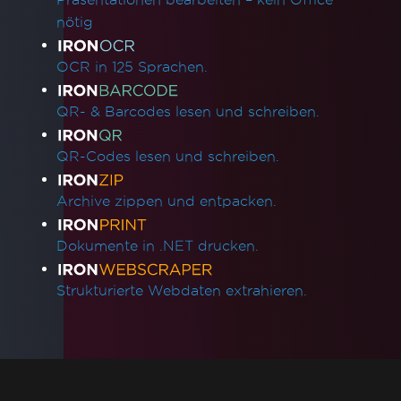
Fehlerbehebung bei der Bereitstellung für
nötig
IronPdf auf Debian 10 (Buster)
IronPDF Azure/Linux Ubuntu 24.04
OCR in 125 Sprachen.
Abhängigkeitsproblem (.NET 9/.NET 10)
Lösen der fehlenden libjpeg8-Abhängigkeit
QR- & Barcodes lesen und schreiben.
auf Debian 12
Docker-Build schlägt aufgrund von xorg-x11-
QR-Codes lesen und schreiben.
utils auf Amazon Linux 2023 fehl
Google Cloud Run-Bereitstellung
Archive zippen und entpacken.
AWS Lambda Docker libnss3-Fehler
AWS Lambda .NET 8 Chromium-Binärdatei
Dokumente in .NET drucken.
Fehlende Abhängigkeiten in Lambda-
Bereitstellung
Strukturierte Webdaten extrahieren.
Größe des Runtimes-Verzeichnisses
reduzieren
Linux ARM64 in Docker
Windows Server Core Container
CustomDeploymentDirectory in Lambda