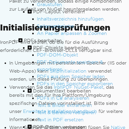
Paket zu verwenden, sodass einige Komponenten
Graustufen
zur Laufzeit von NuGet heruntergeladen werden.
PDF-Layout verfeinern
Inhaltsverzeichnis hinzufügen.
Initialisierungsprüfungen
Seitenumbrüche
An Papier anpassen & Zoomen
PDFs bearbeiten
IronPDF wird prüfen, ob die für die Ausführung
PDF-Objekte bearbeiten
erforderlichen CEF-Browser-DLLs verfügbar sind.
PDF-DOM-Objekt
PDF-Dokumente speichern &
In Umgebungen mit persistentem Speicher (IIS oder
exportieren
Web-Apps) kann
SkipInitialization
verwendet
PDFs aus dem Speicher laden
werden, um diese Prüfung zu überspringen.
PDFs in den Speicher exportieren
Verwenden Sie das
IronPDF NuGet-Paket
, das
Dokumenttext bearbeiten
bereits mit den für Ihre Plattform/Umgebung
PDFs in C# analysieren
spezifischen Dateien vorinstalliert ist. Bitte siehe
Text & Bilder extrahieren
unser
Erweiterte Installationshandbuch
für weitere
Text & Bereiche redigieren
Informationen.
Text in PDF ersetzen
PDF-Design verbessern
Wenn Sie IronPdf.Slim verwenden, fügen Sie
Native