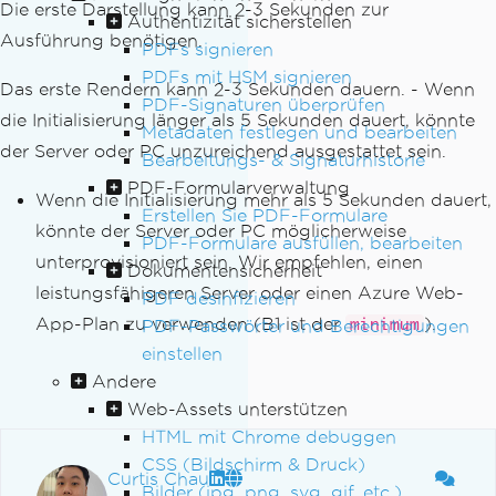
Die erste Darstellung kann 2-3 Sekunden zur
Authentizität sicherstellen
Ausführung benötigen.
PDFs signieren
PDFs mit HSM signieren
Das erste Rendern kann 2-3 Sekunden dauern. - Wenn
PDF-Signaturen überprüfen
die Initialisierung länger als 5 Sekunden dauert, könnte
Metadaten festlegen und bearbeiten
der Server oder PC unzureichend ausgestattet sein.
Bearbeitungs- & Signaturhistorie
PDF-Formularverwaltung
Wenn die Initialisierung mehr als 5 Sekunden dauert,
Erstellen Sie PDF-Formulare
könnte der Server oder PC möglicherweise
PDF-Formulare ausfüllen, bearbeiten
unterprovisioniert sein. Wir empfehlen, einen
Dokumentensicherheit
leistungsfähigeren Server oder einen Azure Web-
PDF desinfizieren
App-Plan zu verwenden (B1 ist der
).
PDF-Passwörter und Berechtigungen
minimum
einstellen
Andere
Web-Assets unterstützen
HTML mit Chrome debuggen
CSS (Bildschirm & Druck)
Curtis Chau
Bilder (jpg, png, svg, gif, etc.)