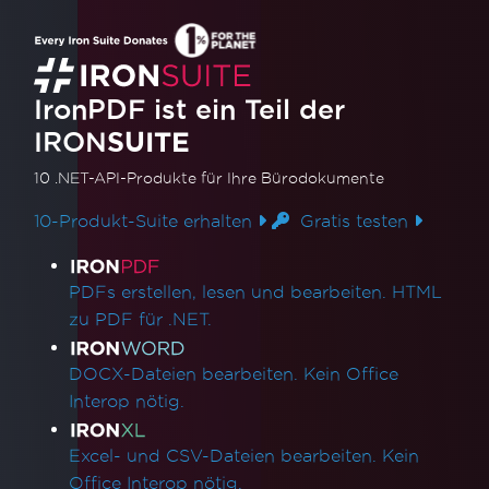
PDF-Anzeige und -Druck
PDFs in MAUI anzeigen
Auf einen physischen Drucker drucken
IronPDF ist ein Teil der
Fehlersuche
Technischen Support kontaktieren
IRON
SUITE
So stellen Sie eine Anfrage beim technischen
10 .NET-API-Produkte
für Ihre Bürodokumente
Support für IronPDF
Den besten Support für IronPDF erhalten
10-Produkt-Suite erhalten
Gratis testen
Quick IronPDF Troubleshooting
Produktlinks
Bereitstellung
PDFs erstellen, lesen und bearbeiten. HTML
Visual C++ Redistributable für Visual Studio
zu PDF für .NET.
AWS Lambda / Amazon Linux 2
Segmentierungsfehler auf AWS Lambda
DOCX-Dateien bearbeiten. Kein Office
IronCefSubprocess
Interop nötig.
Debugging von Azure Functions-Projekten
auf der lokalen Maschine
Excel- und CSV-Dateien bearbeiten. Kein
Windows Nano Server / Servercore in .Net6
Office Interop nötig.