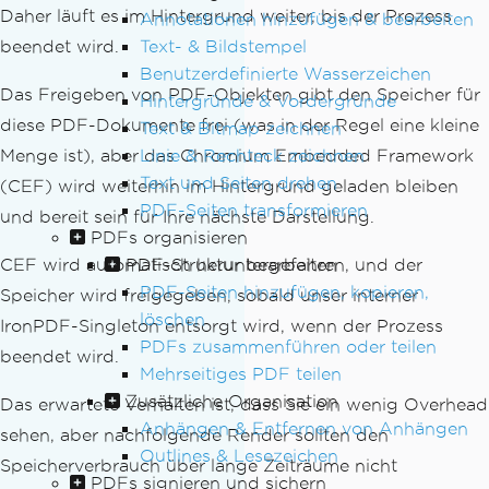
Daher läuft es im Hintergrund weiter, bis der Prozess
Annotationen hinzufügen & bearbeiten
beendet wird.
Text- & Bildstempel
Benutzerdefinierte Wasserzeichen
Das Freigeben von PDF-Objekten gibt den Speicher für
Hintergründe & Vordergründe
diese PDF-Dokumente frei (was in der Regel eine kleine
Text & Bitmap zeichnen
Menge ist), aber das Chromium Embedded Framework
Linie & Rechteck zeichnen
Text und Seiten drehen
(CEF) wird weiterhin im Hintergrund geladen bleiben
PDF-Seiten transformieren
und bereit sein für Ihre nächste Darstellung.
PDFs organisieren
CEF wird automatisch heruntergefahren, und der
PDF-Struktur bearbeiten
PDF-Seiten hinzufügen, kopieren,
Speicher wird freigegeben, sobald unser interner
löschen
IronPDF-Singleton entsorgt wird, wenn der Prozess
PDFs zusammenführen oder teilen
beendet wird.
Mehrseitiges PDF teilen
Zusätzliche Organisation
Das erwartete Verhalten ist, dass Sie ein wenig Overhead
Anhängen & Entfernen von Anhängen
sehen, aber nachfolgende Render sollten den
Outlines & Lesezeichen
Speicherverbrauch über lange Zeiträume nicht
PDFs signieren und sichern