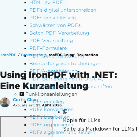
HTML zu PDF
PDFs digital unterschreiben
PDFs verschlüsseln
Schwärzen von PDFs
Batch-PDF-Verarbeitung
PDF-Verarbeitung
PDF-Formulare
IronPDF
Fehlersuche
IronPDF 'using' Deklaration
PDF-Berichterstattung
Bearbeitung von Rechnungen
PDF/A-Archivierung
Using IronPDF with .NET:
PDF-Barrierefreiheit (PDF/UA)
Eine Kurzanleitung
Einhaltung staatlicher Vorschriften
Funktionsanleitungen
Curtis Chau
PDFs erstellen
Aktualisiert:
21. April 2026
PDFs konvertieren
PDFs bearbeiten
Kopie für LLMs
PDFs organisieren
Seite als Markdown für LLMs 
PDFs signieren und sichern