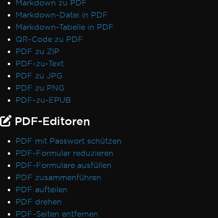
Markdown zu PDF
In Bild rasterisieren unter Verwendung von
Markdown-Datei in PDF
MemoryStream
Markdown-Tabelle in PDF
Ansicht in Zeichenkette rendern
QR-Code zu PDF
System.Drawing.Common Alternativen
PDF zu ZIP
(.NET 7 & Nicht-Windows)
PDF-zu-Text
Tabellenköpfe
PDF zu JPG
Verwendung von ReadyToRun-Kompilierung
PDF zu PNG
IronPdf.Slim v2025.5.6
PDF-zu-EPUB
Bereitstellungsausnahme
ClickOnce Versionsinkompatibilität
PDF-Editoren
.NET Framework stürzt mit Prefer32Bit ab
PDF/UA rendert grauen Hintergrund
PDF mit Passwort schützen
Emojis werden nicht gerendert
PDF-Formular reduzieren
CSS @page Rules vs RenderingOptions
PDF-Formulare ausfüllen
RenderingOptions korrekt initialisieren
PDF zusammenführen
Schriftartabweichungen: Windows vs Linux
PDF aufteilen
Benutzerdefinierte Schriftsatzeinbettung
PDF drehen
unter Linux
PDF-Seiten entfernen