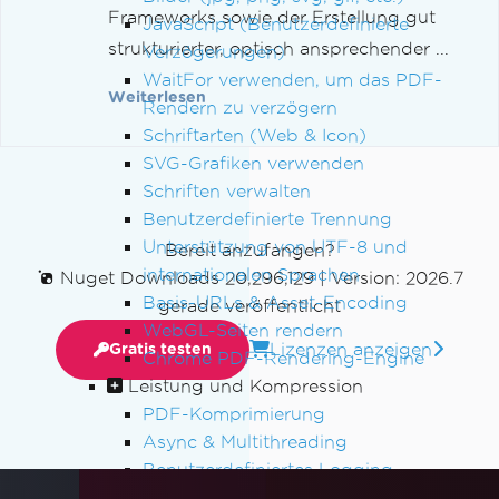
Frameworks sowie der Erstellung gut
JavaScript (Benutzerdefinierte
strukturierter, optisch ansprechender ...
Verzögerungen)
WaitFor verwenden, um das PDF-
Weiterlesen
Rendern zu verzögern
Schriftarten (Web & Icon)
SVG-Grafiken verwenden
Schriften verwalten
Benutzerdefinierte Trennung
Unterstützung von UTF-8 und
Bereit anzufangen?
internationalen Sprachen
Nuget Downloads 20,296,129
|
Version: 2026.7
Basis-URLs & Asset-Encoding
gerade veröffentlicht
WebGL-Seiten rendern
Lizenzen anzeigen
Gratis testen
Chrome PDF-Rendering-Engine
Leistung und Kompression
PDF-Komprimierung
Async & Multithreading
Benutzerdefiniertes Logging
PDFs flattenen