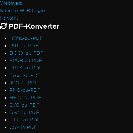
MaxHeight in Headern und Fußzeilen
Webinare
HTML-Rendering-Overhead
Kunden HUB Login
Rechteckpositionierung
Kontakt
PDF-Konverter
AWS Lambda ohne Docker
Standard-Platzhalter
HTML-zu-PDF
Fehlerbehebungsanleitungen
URL zu PDF
Lizenzschlüssel in IronPDF anwenden
DOCX zu PDF
Pixelgenaue HTML-Formatierung
EPUB zu PDF
Azure Blob Storage
PPTX-zu-PDF
Blazor Server / WebAssembly (WASM)
Excel zu PDF
Digitale Signaturen
JPG zu PDF
Kopf- und Fußzeilen und Seitenumbrüche
PNG-zu-PDF
Internationale Sprachen und CMJK
HEIC-zu-PDF
IronPDF und IIS
SVG-zu-PDF
Kerberos
Text-zu-PDF
Fehlerhafte Schriftart auf AWS Lambda
TIFF-zu-PDF
Metadaten-Sichtbarkeit
CSV in PDF
Drucken von Netzwerkdruckern