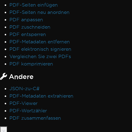
Textauszug in falscher Reihenfolge
PDF-Seiten einfügen
Lizenzvalidierung für ASP.NET Web Forms
PDF-Seiten neu anordnen
IronPdfEngine Docker-Verbindung schlägt
PDF anpassen
auf macOS ARM fehl
PDF zuschneiden
Autorennamen in PDF-Metadaten
PDF entsperren
Schriftarten mithilfe von CSS hinzufügen
PDF-Metadaten entfernen
PDF/UA-Konformität
PDF elektronisch signieren
Virtueller Pfad-Speicherfehler
Vergleichen Sie zwei PDFs
CSP- und CNG-Signaturen
PDF komprimieren
Transparenz und Farbe in PDF-zu-Bild
Andere
IronPdf.UpdatedChrome Rendering
Speicherüberwachung in Linux/WSL
JSON-zu-C#
Lesezeichen über ExtractTextFromPage
PDF-Metadaten extrahieren
CEF/Chromium-Speicherverbrauch
PDF-Viewer
Header- und Inhaltsverschiebung
PDF-Wortzähler
Adobe-Schriftarten als Typ 3
PDF zusammenfassen
IronPdfEngine Docker-Ausgabe
Benutzerdefinierte Schriftarten in