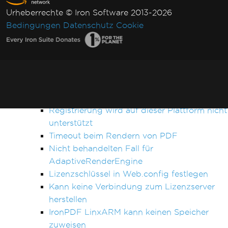
IronPDF kann eine bestimmte PDF-Datei
Urheberrechte © Iron Software 2013-2026
nicht öffnen / analysieren
Bedingungen
Datenschutz
Cookie
IronPDF native Ausnahme
IronPDFAssemblyVersionMismatchException
Netzwerkdienst abgestürzt, Dienst wird neu
gestartet
Keine Funktion mit dem Namen
SetLogEvent mit Fehlercode (127) gefunden
Registrierung wird auf dieser Plattform nicht
unterstützt
Timeout beim Rendern von PDF
Nicht behandelten Fall für
AdaptiveRenderEngine
Lizenzschlüssel in Web.config festlegen
Kann keine Verbindung zum Lizenzserver
herstellen
IronPDF LinxARM kann keinen Speicher
zuweisen