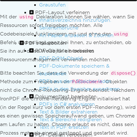
Graustufen
PDF-Layout verfeinern
Mit der
Deklaration können Sie wählen, wann Sie
using
Inhaltsverzeichnis hinzufügen.
Ressourcen sofort freigeben möchten. Alle
Seitenumbrüche
Codebeispiele funktionieren mit und ohne den
using
An Papier anpassen & Zoomen
Befehl, und es liegt ganz bei Ihnen, zu entscheiden, ob
PDFs bearbeiten
PDF-Objekte bearbeiten
Sie ihn auf diese Weise für ein besseres
PDF-DOM-Objekt
Ressourcenmanagement verwenden möchten.
PDF-Dokumente speichern &
Bitte beachten Sie, dass die Verwendung der
exportieren
dispose()
PDFs aus dem Speicher laden
Methode zum Freigeben von
Objekten
PdfDocument
PDFs in den Speicher exportieren
nicht die Chrome-Rendering-Engine beendet. Nachdem
Dokumenttext bearbeiten
IronPDF die Chrome-Rendering-Engine initialisiert hat
PDFs in C# analysieren
(in der Regel kurz vor dem ersten PDF-Rendering), wird
Text & Bilder extrahieren
es einen gewissen Speicheraufwand geben, um Chrome
Text & Bereiche redigieren
am Laufen zu halten. Chrome erlaubt es nicht, dass sein
Text in PDF ersetzen
Prozess mehr als einmal gestoppt und gestartet wird.
PDF-Design verbessern