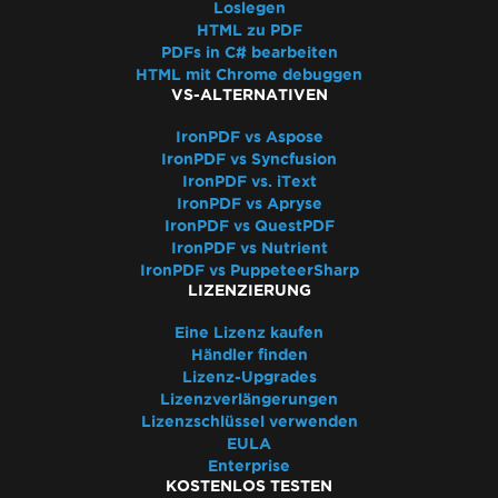
Häufige Fragen
Loslegen
HTML zu PDF
Bootstrap / Flex / CSS
PDFs in C# bearbeiten
Azure Pläne und Stufen
HTML mit Chrome debuggen
Erstmaliges Rendern ist langsam
VS-ALTERNATIVEN
Schriftkerning
IronPDF vs Aspose
Windows Server Unterstützung
IronPDF vs Syncfusion
Welche Version von IronPDF sollte ich
IronPDF vs. iText
verwenden?
IronPDF vs Apryse
IronPDF Paketgröße
IronPDF vs QuestPDF
IronPDF vs Nutrient
Schriftarten
IronPDF vs PuppeteerSharp
Schnelle Fehlerbehebung für IronPDF
LIZENZIERUNG
Leistungshilfe für IronPDF
Eine Lizenz kaufen
Azure Protokolldateien
Händler finden
AWS Protokolldateien
Lizenz-Upgrades
Render-Verzögerung & Timeout
Lizenzverlängerungen
Große Ausgabedateien mit ImageToPDF
Lizenzschlüssel verwenden
EULA
Speicherleck in IronPDF
Enterprise
Log4j
KOSTENLOS TESTEN