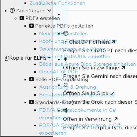
Zusätzliche Funktionen
Anleitungen
PDFs erstellen
Perfekte PDFs gestalten
Neue PDFs erstellen
Kopf- und Fußzeilen hinzufügen
In ChatGPT öffnen
Seitennummern hinzufügen
Fragen Sie ChatGPT nach dies
Bilder mit DataURIs einbetten
Kopie für LLMs
Bilder aus Azure Blob Storage einbetten
Öffnen Sie in Zwillinge
OpenAI für PDF
Fragen Sie Gemini nach dieser
Volle PDF-Anpassung
Ausrichtung & Drehung
Öffnen Sie in Grok
Benutzerdefinierte Papiergröße
Fragen Sie Grok nach dieser S
Standards-Konformität
PDF/A Formatdokumente in C#
exportieren
Offen in Verwirrung
PDF/UA Formatdokumente in C#
Fragen Sie Perplexity zu dies
exportieren