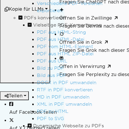
Fragen Sie ChatGPT nach dies
Verschiedene PDF-Versionen
Kopie für LLMs
exportieren
PDFs konvertieren
Öffnen Sie in Zwillinge
Vielseitige PDF-Konvertierung
Fragen Sie Gemini nach dieser
PDF aus HTML-String
PDF aus HTML-Datei
Öffnen Sie in Grok
PDF vom HTML-Element
Fragen Sie Grok nach dieser S
PDF aus HTML ZIP-Datei
PDF aus URL
Offen in Verwirrung
Bild zu PDF
Fragen Sie Perplexity zu dies
Bild aus PDF
DOCX in PDF umwandeln
RTF in PDF konvertieren
Teilen
MD in PDF umwandeln
XML in PDF umwandeln
PDF zu HTML
Auf Facebook teilen
PDF to SVG
Dynamische Webseite zu PDFs
Auf X (Twitter) teilen