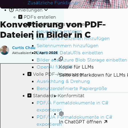
Zusätzliche Funktionen
Anleitungen
PDFs erstellen
Konvertierung von PDF-
Perfekte PDFs gestalten
Neue PDFs erstellen
Dateien in Bilder in C
Kopf- und Fußzeilen hinzufügen
Seitennummern hinzufügen
Curtis Chau
Bilder mit DataURIs einbetten
Aktualisiert:
21. April 2026
Bilder aus Azure Blob Storage einbetten
Kopie für LLMs
OpenAI für PDF
Volle PDF-Anpassung
Seite als Markdown für LLMs 
Ausrichtung & Drehung
Benutzerdefinierte Papiergröße
Standards-Konformität
PDF/A Formatdokumente in C#
exportieren
PDF/UA Formatdokumente in C#
In ChatGPT öffnen
exportieren