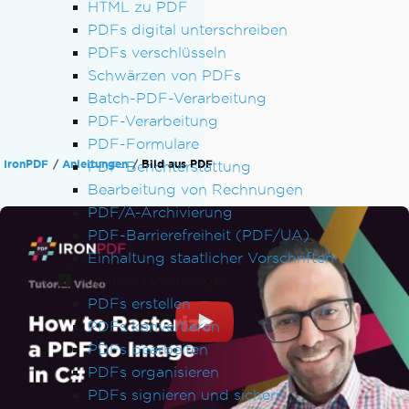
HTML zu PDF
PDFs digital unterschreiben
PDFs verschlüsseln
Schwärzen von PDFs
Batch-PDF-Verarbeitung
PDF-Verarbeitung
PDF-Formulare
IronPDF
Anleitungen
Bild aus PDF
PDF-Berichterstattung
Bearbeitung von Rechnungen
PDF/A-Archivierung
PDF-Barrierefreiheit (PDF/UA)
Einhaltung staatlicher Vorschriften
Funktionsanleitungen
PDFs erstellen
PDFs konvertieren
PDFs bearbeiten
PDFs organisieren
PDFs signieren und sichern