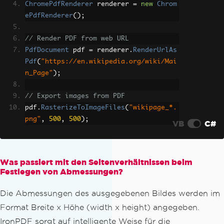
ChromePdfRenderer
 renderer 
=
new
Chrom
ePdfRenderer
();
// Render PDF from web URL
PdfDocument
 pdf 
=
 renderer
.
RenderUrlAs
Pdf
(
"https://en.wikipedia.org/wiki/Mai
n_Page"
);
// Export images from PDF
pdf
.
RasterizeToImageFiles
(
"wikipage_*.
png"
,
500
,
500
);
VB
C#
Was passiert mit den Seitenverhältnissen beim
Festlegen von Abmessungen?
Die Abmessungen des ausgegebenen Bildes werden im
Format Breite x Höhe (width x height) angegeben.
IronPDF sorgt auf intelligente Weise für die