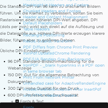
MaxHeight in Headers and Footers
Die Standard-DPI von 96 kann zu unscharfen Bildern
Chunked Headers and Footers
führen. Um die Klarheit zu verbessern, sollten Sie beim
Header and Content Misalignment
Rasterisieren einen höheren DPI-Wert angeben. DPI
Default Placeholders
(dots per inch) wirkt sich direkt auf die Auflösung und
Table Headers
die Dateigröße aus. Höhere DPI-Werte erzeugen klarere
Rectangle Positioning
Bilder, führen aber zu größeren Dateien.
Resize, Extend, Transform
PDF Differs from Chrome Print Preview
Übliche DPI-Einstellungen:
IronPdf.UpdatedChrome Rendering
PDF/UA Renders Gray Background
96 DPI: Standard-Bildschirmauflösung für die
IronPDF - _blank hyperlinks in a PDF open
Webanzeige
in same browser tab
150 DPI: Gut für die allgemeine Betrachtung von
Print From Network Printer
Dokumenten
Unhandled case for AdaptiveRenderEngine
300 DPI: Hohe Qualität für den Druck
AccessViolationException After InsertPdf
600 DPI: Professionelle Druckqualität
with HTML Headers/Footers
Fonts & Text
Fonts