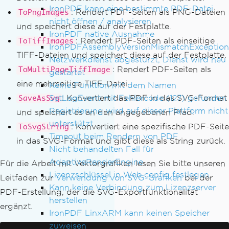
IronPDF kann eine bestimmte PDF-Datei
: Rendert PDF-Seiten als PNG-Dateien
ToPngImages
nicht öffnen / analysieren
und speichert diese auf der Festplatte.
IronPDF native Ausnahme
: Rendert PDF-Seiten als einseitige
ToTiffImages
IronPDFAssemblyVersionMismatchException
TIFF-Dateien und speichert diese auf der Festplatte.
Netzwerkdienst abgestürzt, Dienst wird neu
: Rendert PDF-Seiten als
ToMultiPageTiffImage
gestartet
eine mehrseitige TIFF-Datei.
Keine Funktion mit dem Namen
SetLogEvent mit Fehlercode (127) gefunden
: Konvertiert das PDF in das SVG-Format
SaveAsSvg
Registrierung wird auf dieser Plattform nicht
und speichert es an den angegebenen Pfad.
unterstützt
: Konvertiert eine spezifische PDF-Seite
ToSvgString
Timeout beim Rendern von PDF
in das SVG-Format und gibt diese als String zurück.
Nicht behandelten Fall für
AdaptiveRenderEngine
Für die Arbeit mit Vektorgrafiken lesen Sie bitte unseren
Lizenzschlüssel in Web.config festlegen
Leitfaden zur
Verwendung von SVG-Grafiken
bei der
Kann keine Verbindung zum Lizenzserver
PDF-Erstellung, der die SVG-Exportfunktionalität
herstellen
ergänzt.
IronPDF LinxARM kann keinen Speicher
zuweisen