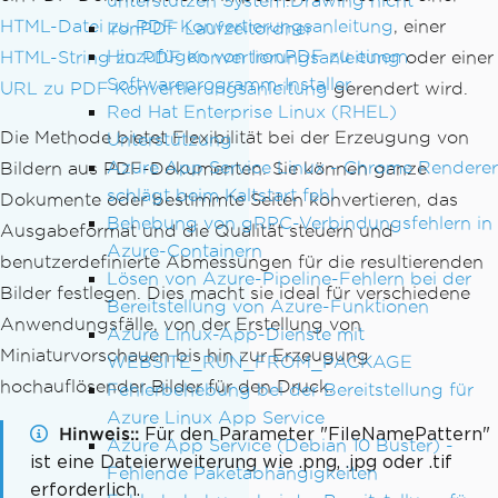
unterstützen System.Drawing nicht
HTML-Datei zu PDF Konvertierungsanleitung
, einer
IronPDF Laufzeitordner
Hinzufügen von IronPDF zu einem
HTML-String zu PDF Konvertierungsanleitung
oder einer
Softwareprogramm-Installer
URL zu PDF Konvertierungsanleitung
gerendert wird.
Red Hat Enterprise Linux (RHEL)
Die Methode bietet Flexibilität bei der Erzeugung von
Unterstützung
Azure App Service Linux - Chrome Renderer
Bildern aus PDF-Dokumenten. Sie können ganze
schlägt beim Kaltstart fehl
Dokumente oder bestimmte Seiten konvertieren, das
Behebung von gRPC-Verbindungsfehlern in
Ausgabeformat und die Qualität steuern und
Azure-Containern
benutzerdefinierte Abmessungen für die resultierenden
Lösen von Azure-Pipeline-Fehlern bei der
Bilder festlegen. Dies macht sie ideal für verschiedene
Bereitstellung von Azure-Funktionen
Anwendungsfälle, von der Erstellung von
Azure Linux-App-Dienste mit
Miniaturvorschauen bis hin zur Erzeugung
WEBSITE_RUN_FROM_PACKAGE
hochauflösender Bilder für den Druck.
Fehlerbehebung bei der Bereitstellung für
Azure Linux App Service
Hinweis:
Für den Parameter "FileNamePattern"
Azure App Service (Debian 10 Buster) -
ist eine Dateierweiterung wie .png, .jpg oder .tif
Fehlende Paketabhängigkeiten
erforderlich.