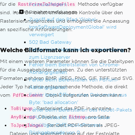
für die
Methode verfügbar
Formularfeldern
RasterizeToImageFiles
Ausnahmemeldungen
sind. IronPDF bietet umfassende Kontrolle über den
Zugriff auf den Pfad 'Global-
Rasterisierungsprozess und ermöglicht die Anpassung
IronSoftwareDeploymentGlobal' wird
an spezifische Anforderungen.
verweigert
502 Bad Gateway
Welche Bildformate kann ich exportieren?
Fehler beim Herstellen einer Verbindung
zum Lizenzserver
Mit einem weiteren Parameter können Sie die Dateitypen
Fehler beim Bereitstellen von Chrome-
für die Ausgabebilder angeben. Zu den unterstützten
Abhängigkeiten
Formaten gehören BMP, JPEG, PNG, GIF, TIFF und SVG.
Fehler beim Bereitstellen von Pdfium-
Jeder Typ hat eine entsprechende Methode, die direkt
Abhängigkeiten
Fehler beim Öffnen eines Dokuments aus
vom
Objekt aufgerufen werden kann:
PdfDocument
Byte: 'bad allocation'
: Rasterisiert das PDF in einzelne
ToBitmap
Fehler beim Bereitstellen des NuGet-Pakets
Objekte, ein
pro Seite.
GPU-Prozess ist nicht verwendbar
AnyBitmap
Bitmap
Ungültiger CefExecuteProcess-
: Rendert PDF-Seiten als JPEG-
ToJpegImages
Rückgabecode von 0
Dateien und speichert diese auf der Festplatte.