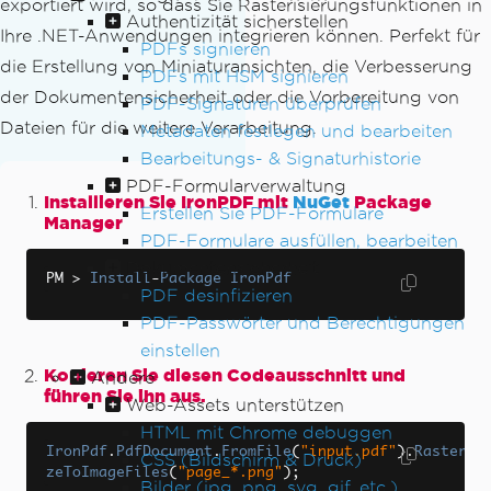
exportiert wird, so dass Sie Rasterisierungsfunktionen in
Authentizität sicherstellen
Ihre .NET-Anwendungen integrieren können. Perfekt für
PDFs signieren
die Erstellung von Miniaturansichten, die Verbesserung
PDFs mit HSM signieren
der Dokumentensicherheit oder die Vorbereitung von
PDF-Signaturen überprüfen
Dateien für die weitere Verarbeitung.
Metadaten festlegen und bearbeiten
Bearbeitungs- & Signaturhistorie
PDF-Formularverwaltung
Installieren Sie IronPDF mit
NuGet
Package
Erstellen Sie PDF-Formulare
Manager
PDF-Formulare ausfüllen, bearbeiten
Dokumentensicherheit
PM 
>
Install
-
Package
IronPdf
PDF desinfizieren
PDF-Passwörter und Berechtigungen
einstellen
Kopieren Sie diesen Codeausschnitt und
Andere
führen Sie ihn aus.
Web-Assets unterstützen
HTML mit Chrome debuggen
IronPdf
.
PdfDocument
.
FromFile
(
"input.pdf"
).
Rasteri
CSS (Bildschirm & Druck)
zeToImageFiles
(
"page_*.png"
);
Bilder (jpg, png, svg, gif, etc.)