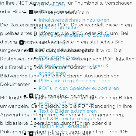
in Ihre .NET-Anwendungen für Thumbnails, Vorschauen
Graustufen
oder Bildverarbeitung ermöglicht.
PDF-Layout verfeinern
Inhaltsverzeichnis hinzufügen.
Die Rasterisierung einer PDF-Datei wandelt diese in ein
Seitenumbrüche
pixelbasiertes Bildformat wie JPEG oder PNG um. Bei
An Papier anpassen & Zoomen
diesem Prozess wird jede Seite in ein statisches Bild
PDFs bearbeiten
PDF-Objekte bearbeiten
umgewandelt, das durch Pixel dargestellt wird. Die
PDF-DOM-Objekt
Rasterisierung ermöglicht die Anzeige von PDF-Inhalten,
PDF-Dokumente speichern &
die Erstellung von Miniaturansichten, die
exportieren
Bildverarbeitung und den sicheren Austausch von
PDFs aus dem Speicher laden
Dokumenten.
PDFs in den Speicher exportieren
Dokumenttext bearbeiten
Mit IronPDF können Sie PDFs programmatisch in Bilder
PDFs in C# analysieren
umwandeln. Ganz gleich, ob Sie PDF-Rendering in Ihre
Text & Bilder extrahieren
Anwendung integrieren, Bildvorschauen generieren,
Text & Bereiche redigieren
bildbasierte Operationen durchführen oder die
Text in PDF ersetzen
Dokumentensicherheit verbessern möchten - IronPDF
PDF-Design verbessern