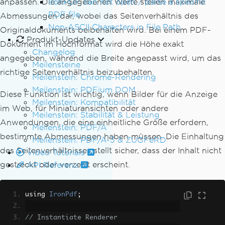
IronPDF can not open / parse a specific
anpassen. Die angegebenen Werte stellen maximale
PDF file
Abmessungen dar, wobei das Seitenverhältnis des
Non-ASCII Characters in File Path
Originaldokuments beibehalten wird. Bei einem PDF-
Produkt-Updates
Dokument im Hochformat wird die Höhe exakt
Changelog
angegeben, während die Breite angepasst wird, um das
Meilensteine
richtige Seitenverhältnis beizubehalten.
Meilenstein: Chrome-Rendering
Meilenstein: PDFium DOM
Diese Funktion ist wichtig, wenn Bilder für die Anzeige
Meilenstein: Kompatibilität
im Web, für Miniaturansichten oder andere
Meilenstein: Stabilität & Leistung
Anwendungen, die eine einheitliche Größe erfordern,
Meilenstein: PDF/A
bestimmte Abmessungen haben müssen. Die Einhaltung
Meilenstein: PDF/A-3 & ZUGFeRD
des Seitenverhältnisses stellt sicher, dass der Inhalt nicht
Video Tutorials
gestreckt oder verzerrt erscheint.
API Referenz
using 
IronPdf
;
// Instantiate Renderer