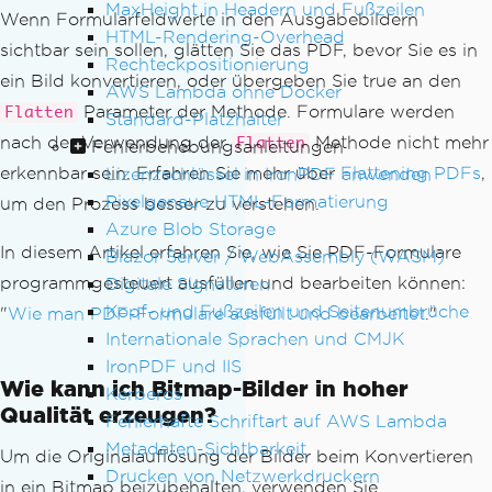
MaxHeight in Headern und Fußzeilen
Wenn Formularfeldwerte in den Ausgabebildern
HTML-Rendering-Overhead
sichtbar sein sollen, glätten Sie das PDF, bevor Sie es in
Rechteckpositionierung
ein Bild konvertieren, oder übergeben Sie true an den
AWS Lambda ohne Docker
Parameter der Methode. Formulare werden
Flatten
Standard-Platzhalter
nach der Verwendung der
Methode nicht mehr
Flatten
Fehlerbehebungsanleitungen
erkennbar sein. Erfahren Sie mehr über
Flattening PDFs
,
Lizenzschlüssel in IronPDF anwenden
Pixelgenaue HTML-Formatierung
um den Prozess besser zu verstehen.
Azure Blob Storage
In diesem Artikel erfahren Sie, wie Sie PDF-Formulare
Blazor Server / WebAssembly (WASM)
programmgesteuert ausfüllen und bearbeiten können:
Digitale Signaturen
Kopf- und Fußzeilen und Seitenumbrüche
"
Wie man PDF-Formulare ausfüllt und bearbeitet
."
Internationale Sprachen und CMJK
IronPDF und IIS
Wie kann ich Bitmap-Bilder in hoher
Kerberos
Qualität erzeugen?
Fehlerhafte Schriftart auf AWS Lambda
Metadaten-Sichtbarkeit
Um die Originalauflösung der Bilder beim Konvertieren
Drucken von Netzwerkdruckern
in ein Bitmap beizubehalten, verwenden Sie