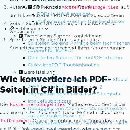
PDF-Anzeige und -Druck
Rufen Sie die Methode
auf,
RasterizeToImageFiles
PDFs in MAUI anzeigen
um Bilder aus dem PDF-Dokument zu exportieren
Auf einen physischen Drucker drucken
Geben Sie den DPI-Wert an, um die Klarheit zu
Fehlersuche
verbessern
Technischen Support kontaktieren
Spezifizieren Sie die Abmessungen des
So stellen Sie eine Anfrage beim technischen
Ausgabebildes entsprechend Ihren Anforderungen
Support für IronPDF
Den besten Support für IronPDF erhalten
Quick IronPDF Troubleshooting
Bereitstellung
Wie konvertiere ich PDF-
Visual C++ Redistributable für Visual Studio
AWS Lambda / Amazon Linux 2
Seiten in C# in Bilder?
Segmentierungsfehler auf AWS Lambda
IronCefSubprocess
Die
Methode exportiert Bilder
RasterizeToImageFiles
Debugging von Azure Functions-Projekten
aus einem PDF-Dokument. Diese Methode ist auf dem
auf der lokalen Maschine
Objekt verfügbar, unabhängig davon, ob
PdfDocument
Windows Nano Server / Servercore in .Net6
ein PDF-Dokument lokal importiert oder es aus einer