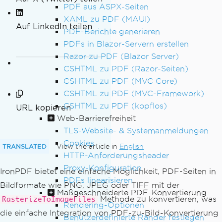
PDF aus ASPX-Seiten
XAML zu PDF (MAUI)
Auf LinkedIn teilen
PDF-Berichte generieren
PDFs in Blazor-Servern erstellen
Razor zu PDF (Blazor Server)
CSHTML zu PDF (Razor-Seiten)
CSHTML zu PDF (MVC Core)
CSHTML zu PDF (MVC-Framework)
CSHTML zu PDF (kopflos)
URL kopieren
Web-Barrierefreiheit
TLS-Website- & Systemanmeldungen
Cookies
TRANSLATED
View the article in
English
HTTP-Anforderungsheader
Proxy-Konfiguration
IronPDF bietet eine einfache Möglichkeit, PDF-Seiten in
PDFs linearisieren
Bildformate wie PNG, JPEG oder TIFF mit der
Maßgeschneiderte PDF-Konvertierung
Methode zu konvertieren, was
RasterizeToImageFiles
Rendering-Optionen
die einfache Integration von PDF-zu-Bild-Konvertierung
Benutzerdefinierte Ränder festlegen