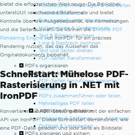
bietet die erforderlichen Werkzeuge. Die Bibliothek
Annotationen hinzufügen & bearbeiten
unterstützt verschiedene Bildformate und bietet
Text- & Bildstempel
Benutzerdefinierte Wasserzeichen
Kontrolle über die Ausgabequalität, die Abmessungen
Hintergründe & Vordergründe
und die Seitenauswahl. Sie können die
Chrome PDF
Text & Bitmap zeichnen
Rendering Engine
von IronPDF für ein präzises
Linie & Rechteck zeichnen
Rendering nutzen, das das Aussehen des
Text und Seiten drehen
Originaldokuments beibehält.
PDF-Seiten transformieren
PDFs organisieren
Schnellstart: Mühelose PDF-
PDF-Struktur bearbeiten
PDF-Seiten hinzufügen, kopieren,
Rasterisierung in .NET mit
löschen
IronPDF
PDFs zusammenführen oder teilen
Mehrseitiges PDF teilen
Zusätzliche Organisation
Konvertieren Sie PDF-Seiten in Bilder mit der einfachen
Anhängen & Entfernen von Anhängen
API von IronPDF. Dieser Schnellstart demonstriert, wie
Outlines & Lesezeichen
eine PDF-Datei geladen und jede Seite als Bilddatei
PDFs signieren und sichern