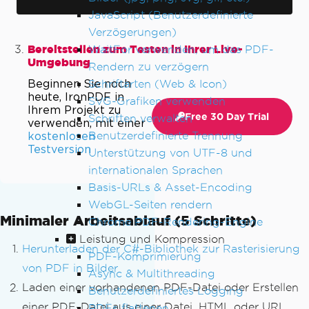
JavaScript (Benutzerdefinierte
Verzögerungen)
Bereitstellen zum Testen in Ihrer Live-
WaitFor verwenden, um das PDF-
Umgebung
Rendern zu verzögern
Beginnen Sie noch
Schriftarten (Web & Icon)
heute, IronPDF in
SVG-Grafiken verwenden
Ihrem Projekt zu
Free 30 Day Trial
Schriften verwalten
verwenden, mit einer
Benutzerdefinierte Trennung
kostenlosen
Testversion
Unterstützung von UTF-8 und
internationalen Sprachen
Basis-URLs & Asset-Encoding
WebGL-Seiten rendern
Minimaler Arbeitsablauf (5 Schritte)
Chrome PDF-Rendering-Engine
Leistung und Kompression
Herunterladen der C#-Bibliothek zur Rasterisierung
PDF-Komprimierung
von PDF in Bilder
Async & Multithreading
Laden einer vorhandenen PDF-Datei oder Erstellen
Benutzerdefiniertes Logging
einer PDF-Datei aus einer Datei, HTML oder URL
PDFs flattenen