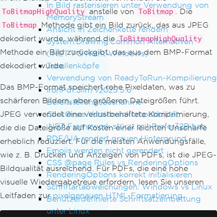
In Bild rasterisieren unter Verwendung von
anstelle von
. Die
ToBitmapHighQuality
ToBitmap
MemoryStream
Methode gibt ein Bild zurück, das aus JPEG
ToBitmap
Ansicht in Zeichenkette rendern
dekodiert wurde, während die
ToBitmapHighQuality
System.Drawing.Common Alternativen
Methode ein Bild zurückgibt, das aus dem BMP-Format
(.NET 7 & Nicht-Windows)
Tabellenköpfe
dekodiert wurde.
Verwendung von ReadyToRun-Kompilierung
Das BMP-Format speichert rohe Pixeldaten, was zu
IronPdf.Slim v2025.5.6
schärferen Bildern, aber größeren Dateigrößen führt.
Bereitstellungsausnahme
ClickOnce Versionsinkompatibilität
JPEG verwendet eine verlustbehaftete Komprimierung,
.NET Framework stürzt mit Prefer32Bit ab
die die Dateigröße auf Kosten einer leichten Unschärfe
PDF/UA rendert grauen Hintergrund
erheblich reduziert. Für die meisten Anwendungsfälle,
Emojis werden nicht gerendert
wie z. B. Drucken und Anzeigen von PDFs, ist die JPEG-
CSS @page Rules vs RenderingOptions
Bildqualität ausreichend. Für PDFs, die eine hohe
RenderingOptions korrekt initialisieren
visuelle Wiedergabetreue erfordern, lesen Sie unseren
Schriftartabweichungen: Windows vs Linux
Leitfaden zur
pixelgenauen HTML-Formatierung
.
Benutzerdefinierte Schriftsatzeinbettung
unter Linux