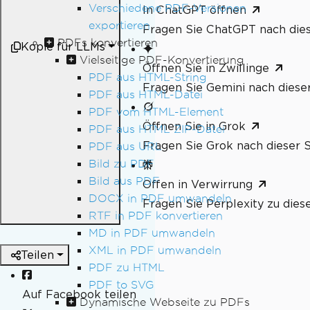
Verschiedene PDF-Versionen
In ChatGPT öffnen
exportieren
Fragen Sie ChatGPT nach dies
PDFs konvertieren
Kopie für LLMs
Vielseitige PDF-Konvertierung
Öffnen Sie in Zwillinge
PDF aus HTML-String
Fragen Sie Gemini nach dieser
PDF aus HTML-Datei
PDF vom HTML-Element
Öffnen Sie in Grok
PDF aus HTML ZIP-Datei
Fragen Sie Grok nach dieser S
PDF aus URL
Bild zu PDF
Bild aus PDF
Offen in Verwirrung
DOCX in PDF umwandeln
Fragen Sie Perplexity zu dies
RTF in PDF konvertieren
MD in PDF umwandeln
XML in PDF umwandeln
Teilen
PDF zu HTML
PDF to SVG
Auf Facebook teilen
Dynamische Webseite zu PDFs