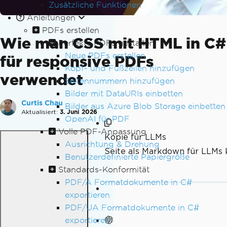
Zusätzliche Funktionen
Anleitungen
PDFs erstellen
Wie man CSS mit HTML in C#
Perfekte PDFs gestalten
Neue PDFs erstellen
für responsive PDFs
Kopf- und Fußzeilen hinzufügen
verwendet
Seitennummern hinzufügen
Bilder mit DataURIs einbetten
Curtis Chau
Bilder aus Azure Blob Storage einbetten
Aktualisiert:
3. Juni 2026
OpenAI für PDF
Volle PDF-Anpassung
Kopie für LLMs
Ausrichtung & Drehung
Seite als Markdown für LLMs 
Benutzerdefinierte Papiergröße
Standards-Konformität
PDF/A Formatdokumente in C#
exportieren
PDF/UA Formatdokumente in C#
exportieren