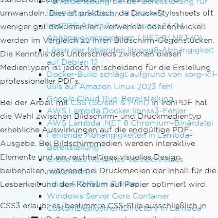
Fehlerbehebung bei der Bereitstellung für
umwandeln. Dies ist praktisch, da Druck-Stylesheets oft
IronPdf auf Debian 10 (Buster)
IronPDF Azure/Linux Ubuntu 24.04
weniger gut dokumentiert, verwendet oder entwickelt
Abhängigkeitsproblem (.NET 9/.NET 10)
werden im Vergleich zu ihren Bildschirm-Gegenstücken.
Lösen der fehlenden libjpeg8-Abhängigkeit
Die Kenntnis des Unterschieds zwischen diesen
auf Debian 12
Medientypen ist jedoch entscheidend für die Erstellung
Docker-Build schlägt aufgrund von xorg-x11-
professioneller PDFs.
utils auf Amazon Linux 2023 fehl
Google Cloud Run-Bereitstellung
Bei der Arbeit mit
CSS (Screen & Print)
in IronPDF hat
AWS Lambda Docker libnss3-Fehler
die Wahl zwischen Bildschirm- und Druckmedientyp
AWS Lambda .NET 8 Chromium-Binärdatei
erhebliche Auswirkungen auf die endgültige PDF-
Fehlende Abhängigkeiten in Lambda-
Ausgabe. Bei Bildschirmmedien werden interaktive
Bereitstellung
Elemente und ein reichhaltiges visuelles Design
Größe des Runtimes-Verzeichnisses
beibehalten, während bei Druckmedien der Inhalt für die
reduzieren
Linux ARM64 in Docker
Lesbarkeit und den Konsum auf Papier optimiert wird.
Windows Server Core Container
CSS3 erlaubt es, bestimmte CSS-Stile ausschließlich in
CustomDeploymentDirectory in Lambda