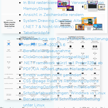
In Bild rasterisieren unter Verwendung von
MemoryStream
Ansicht in Zeichenkette rendern
System.Drawing.Common Alternativen
(.NET 7 & Nicht-Windows)
Tabellenköpfe
Verwendung von ReadyToRun-Kompilierung
IronPdf.Slim v2025.5.6
Bereitstellungsausnahme
ClickOnce Versionsinkompatibilität
.NET Framework stürzt mit Prefer32Bit ab
PDF/UA rendert grauen Hintergrund
Emojis werden nicht gerendert
CSS @page Rules vs RenderingOptions
RenderingOptions korrekt initialisieren
Schriftartabweichungen: Windows vs Linux
Benutzerdefinierte Schriftsatzeinbettung
unter Linux