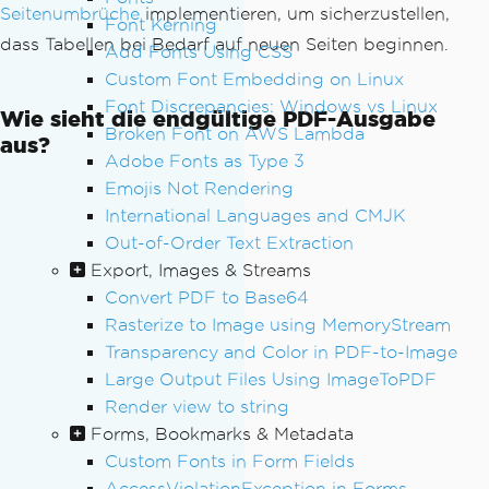
Seitenumbrüche
implementieren, um sicherzustellen,
Font Kerning
dass Tabellen bei Bedarf auf neuen Seiten beginnen.
Add Fonts Using CSS
Custom Font Embedding on Linux
Font Discrepancies: Windows vs Linux
Wie sieht die endgültige PDF-Ausgabe
Broken Font on AWS Lambda
aus?
Adobe Fonts as Type 3
Emojis Not Rendering
International Languages and CMJK
Out-of-Order Text Extraction
Export, Images & Streams
Convert PDF to Base64
Rasterize to Image using MemoryStream
Transparency and Color in PDF-to-Image
Large Output Files Using ImageToPDF
Render view to string
Forms, Bookmarks & Metadata
Custom Fonts in Form Fields
AccessViolationException in Forms