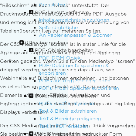
Graustufen
"Bildschirm" als auch "Druck" unterstützt. Der
PDF-Layout verfeinern
Druckmodus optimiert Layouts für die PDF-Ausgabe
Inhaltsverzeichnis hinzufügen.
und ermöglicht Funktionen wie die Wiederholung von
Seitenumbrüche
Tabellenüberschriften auf mehreren Seiten.
An Papier anpassen & Zoomen
PDFs bearbeiten
Der CSS-Medientyp "screen" ist in erster Linie für die
PDF-Objekte bearbeiten
Anzeige auf Computerbildschirmen und ähnlichen
PDF-DOM-Objekt
Geräten gedacht. Wenn Stile für den Medientyp "screen"
PDF-Dokumente speichern &
definiert werden, wirken sie sich darauf aus, wie
exportieren
Webinhalte auf Bildschirmen erscheinen, und betonen
PDFs aus dem Speicher laden
visuelles Design und Interaktivität. Dazu gehören
PDFs in den Speicher exportieren
Elemente wie Hover-Effekte, Animationen und
Dokumenttext bearbeiten
PDFs in C# analysieren
Hintergrundbilder, die das Benutzererlebnis auf digitalen
Text & Bilder extrahieren
Displays verbessern.
Text & Bereiche redigieren
Der CSS-Medientyp "print" ist für den Druck vorgesehen.
Text in PDF ersetzen
PDF-Design verbessern
Sie bestimmt, wie die Webseite in gedruckter Form