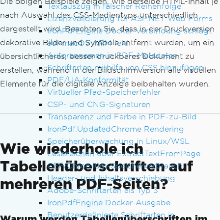
Die obigen Beispiele zeigen, wie derselbe HTML-Inhalt je
Textauszug in falscher Reihenfolge
nach Auswahl des CSS-Medientyps unterschiedlich
Lizenzvalidierung für ASP.NET Web Forms
dargestellt wird. Beachten Sie, dass in der Druckversion
IronPdfEngine Docker-Verbindung schlägt
dekorative Bilder und Symbole entfernt wurden, um ein
auf macOS ARM fehl
Autorennamen in PDF-Metadaten
übersichtlicheres, besser druckbares Dokument zu
Schriftarten mithilfe von CSS hinzufügen
erstellen, während in der Bildschirmversion alle visuellen
PDF/UA-Konformität
Elemente für die digitale Anzeige beibehalten wurden.
Virtueller Pfad-Speicherfehler
CSP- und CNG-Signaturen
Transparenz und Farbe in PDF-zu-Bild
IronPdf.UpdatedChrome Rendering
Speicherüberwachung in Linux/WSL
Wie wiederhole ich
Lesezeichen über ExtractTextFromPage
Tabellenüberschriften auf
CEF/Chromium-Speicherverbrauch
Header- und Inhaltsverschiebung
mehreren PDF-Seiten?
Adobe-Schriftarten als Typ 3
IronPdfEngine Docker-Ausgabe
Benutzerdefinierte Schriftarten in
Warum werden Tabellenüberschriften im