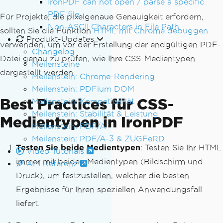
IronPDF can not open / parse a specific
// Add custom CSS for print media
PDF file
Für Projekte, die pixelgenaue Genauigkeit erfordern,
string
 customCss 
=
@"
Non-ASCII Characters in File Path
sollten Sie die Funktion
HTML mit Chrome debuggen
    @media print {
Produkt-Updates
verwenden, um vor der Erstellung der endgültigen PDF-
        .no-print { display: none; }
Changelog
Datei genau zu prüfen, wie Ihre CSS-Medientypen
        body { font-size: 12pt; }
Meilensteine
        h1 { page-break-after: avoid; 
dargestellt werden.
Meilenstein: Chrome-Rendering
}
Meilenstein: PDFium DOM
    }
Best Practices für CSS-
Meilenstein: Kompatibilität
"
;
Meilenstein: Stabilität & Leistung
Medientypen in IronPDF
Meilenstein: PDF/A
// Render with custom CSS injection
Meilenstein: PDF/A-3 & ZUGFeRD
string
 htmlWithCss 
=
 $
"<style>{customC
Testen Sie beide Medientypen
: Testen Sie Ihr HTML
ss}</style>{yourHtmlContent}"
;
Video Tutorials
immer mit beiden Medientypen (Bildschirm und
PdfDocument
 pdf 
=
 renderer
.
RenderHtmlA
API Referenz
sPdf
(
htmlWithCss
);
Druck), um festzustellen, welcher die besten
Ergebnisse für Ihren speziellen Anwendungsfall
pdf
.
SaveAs
(
"advanced-print-layout.pd
liefert.
f"
);