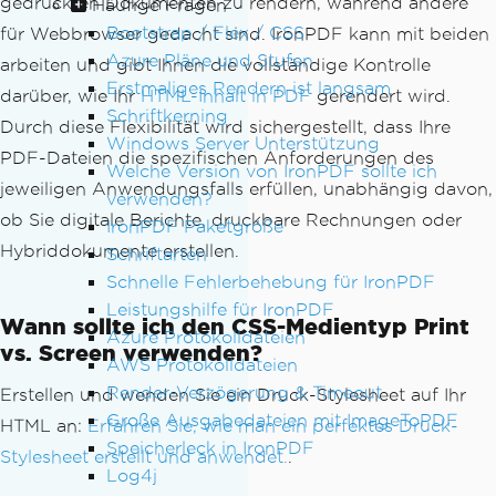
gedruckten Dokumenten zu rendern, während andere
Häufige Fragen
Bootstrap / Flex / CSS
für Webbrowser gedacht sind. IronPDF kann mit beiden
Azure Pläne und Stufen
arbeiten und gibt Ihnen die vollständige Kontrolle
Erstmaliges Rendern ist langsam
darüber, wie Ihr
HTML-Inhalt in PDF
gerendert wird.
Schriftkerning
Durch diese Flexibilität wird sichergestellt, dass Ihre
Windows Server Unterstützung
PDF-Dateien die spezifischen Anforderungen des
Welche Version von IronPDF sollte ich
jeweiligen Anwendungsfalls erfüllen, unabhängig davon,
verwenden?
ob Sie digitale Berichte, druckbare Rechnungen oder
IronPDF Paketgröße
Hybriddokumente erstellen.
Schriftarten
Schnelle Fehlerbehebung für IronPDF
Leistungshilfe für IronPDF
Wann sollte ich den CSS-Medientyp Print
Azure Protokolldateien
vs. Screen verwenden?
AWS Protokolldateien
Render-Verzögerung & Timeout
Erstellen und wenden Sie ein Druck-Stylesheet auf Ihr
Große Ausgabedateien mit ImageToPDF
HTML an:
Erfahren Sie, wie man ein perfektes Druck-
Speicherleck in IronPDF
Stylesheet erstellt und anwendet.
.
Log4j