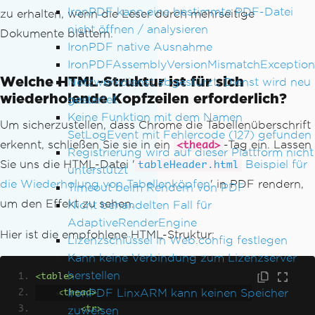
IronPDF kann eine bestimmte PDF-Datei
zu erhalten, wenn die Leser durch mehrseitige
nicht öffnen / analysieren
Dokumente blättern.
IronPDF native Ausnahme
IronPDFAssemblyVersionMismatchException
Welche HTML-Struktur ist für sich
Netzwerkdienst abgestürzt, Dienst wird neu
wiederholende Kopfzeilen erforderlich?
gestartet
Keine Funktion mit dem Namen
Um sicherzustellen, dass Chrome die Tabellenüberschrift
SetLogEvent mit Fehlercode (127) gefunden
erkennt, schließen Sie sie in ein
-Tag ein. Lassen
<thead>
Registrierung wird auf dieser Plattform nicht
Sie uns die HTML-Datei '
Beispiel für
tableHeader.html
unterstützt
die Wiederholung von Tabellenköpfen
' in PDF rendern,
Timeout beim Rendern von PDF
um den Effekt zu sehen.
Nicht behandelten Fall für
AdaptiveRenderEngine
Hier ist die empfohlene HTML-Struktur:
Lizenzschlüssel in Web.config festlegen
Kann keine Verbindung zum Lizenzserver
herstellen
<table>
IronPDF LinxARM kann keinen Speicher
<thead>
zuweisen
<tr>