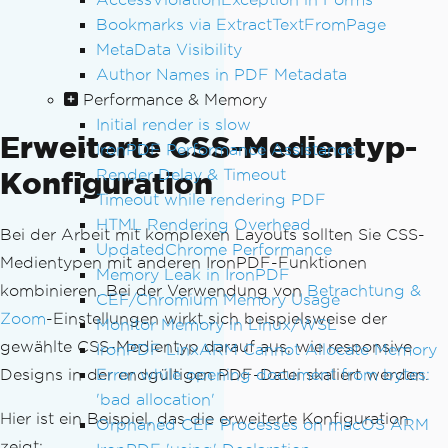
Bookmarks via ExtractTextFromPage
MetaData Visibility
Author Names in PDF Metadata
Performance & Memory
Initial render is slow
Erweiterte CSS-Medientyp-
IronPDF Performance Assistance
Render Delay & Timeout
Konfiguration
Timeout while rendering PDF
HTML Rendering Overhead
Bei der Arbeit mit komplexen Layouts sollten Sie CSS-
UpdatedChrome Performance
Medientypen mit anderen IronPDF-Funktionen
Memory Leak in IronPDF
kombinieren. Bei der Verwendung von
Betrachtung &
CEF/Chromium Memory Usage
Zoom
-Einstellungen wirkt sich beispielsweise der
Monitor Memory in Linux/WSL
gewählte CSS-Medientyp darauf aus, wie responsive
IronPDF LinxARM Cannot Allocate Memory
Error while opening document from bytes:
Designs in der endgültigen PDF-Datei skaliert werden.
'bad allocation'
Hier ist ein Beispiel, das die erweiterte Konfiguration
Orphaned CEF Processes on macOS ARM
zeigt: