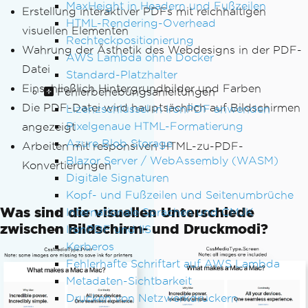
MaxHeight in Headern und Fußzeilen
Erstellung interaktiver PDFs mit reichhaltigen
HTML-Rendering-Overhead
visuellen Elementen
Rechteckpositionierung
Wahrung der Ästhetik des Webdesigns in der PDF-
AWS Lambda ohne Docker
Datei
Standard-Platzhalter
Einschließlich Hintergrundbilder und Farben
Fehlerbehebungsanleitungen
Die PDF-Datei wird hauptsächlich auf Bildschirmen
Lizenzschlüssel in IronPDF anwenden
Pixelgenaue HTML-Formatierung
angezeigt
Azure Blob Storage
Arbeiten mit responsiven HTML-zu-PDF-
Blazor Server / WebAssembly (WASM)
Konvertierungen
Digitale Signaturen
Kopf- und Fußzeilen und Seitenumbrüche
Was sind die visuellen Unterschiede
Internationale Sprachen und CMJK
zwischen Bildschirm- und Druckmodi?
IronPDF und IIS
Kerberos
Fehlerhafte Schriftart auf AWS Lambda
Metadaten-Sichtbarkeit
Drucken von Netzwerkdruckern