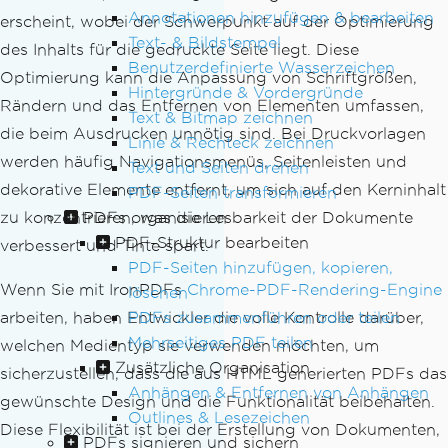
Annotationen hinzufügen & bearbeiten
erscheint, wobei der Schwerpunkt auf der Optimierung
Text- & Bildstempel
des Inhalts für die gedruckte Seite liegt. Diese
Benutzerdefinierte Wasserzeichen
Optimierung kann die Anpassung von Schriftgrößen,
Hintergründe & Vordergründe
Rändern und das Entfernen von Elementen umfassen,
Text & Bitmap zeichnen
die beim Ausdrucken unnötig sind. Bei Druckvorlagen
Linie & Rechteck zeichnen
werden häufig Navigationsmenüs, Seitenleisten und
Text und Seiten drehen
dekorative Elemente entfernt, um sich auf den Kerninhalt
PDF-Seiten transformieren
PDFs organisieren
zu konzentrieren, was die Lesbarkeit der Dokumente
PDF-Struktur bearbeiten
verbessert und Tinte spart.
PDF-Seiten hinzufügen, kopieren,
Wenn Sie mit IronPDFs
Chrome-PDF-Rendering-Engine
löschen
PDFs zusammenführen oder teilen
arbeiten, haben Entwickler die volle Kontrolle darüber,
Mehrseitiges PDF teilen
welchen Medientyp sie verwenden möchten, um
Zusätzliche Organisation
sicherzustellen, dass die aus HTML generierten PDFs das
Anhängen & Entfernen von Anhängen
gewünschte Design und die Funktionalität beibehalten.
Outlines & Lesezeichen
Diese Flexibilität ist bei der Erstellung von Dokumenten,
PDFs signieren und sichern