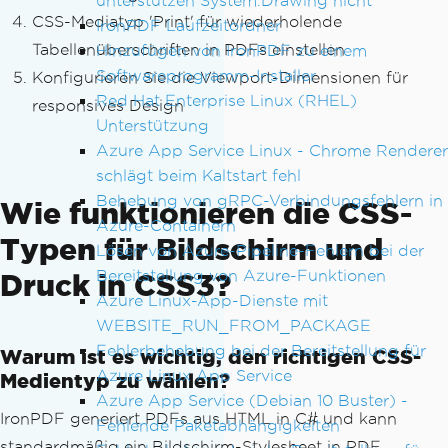
unterstützen System.Drawing nicht
CSS-Mediatyp 'Print' für wiederholende
IronPDF Laufzeitordner
Tabellenüberschriften in PDFs einstellen
Hinzufügen von IronPDF zu einem
Softwareprogramm-Installer
Konfigurieren Sie die Viewport-Dimensionen für
Red Hat Enterprise Linux (RHEL)
responsives Design
Unterstützung
Azure App Service Linux - Chrome Renderer
schlägt beim Kaltstart fehl
Behebung von gRPC-Verbindungsfehlern in
Wie funktionieren die CSS-
Azure-Containern
Typen für Bildschirm und
Lösen von Azure-Pipeline-Fehlern bei der
Bereitstellung von Azure-Funktionen
Druck in CSS3?
Azure Linux-App-Dienste mit
WEBSITE_RUN_FROM_PACKAGE
Fehlerbehebung bei der Bereitstellung für
Warum ist es wichtig, den richtigen CSS-
Azure Linux App Service
Medientyp zu wählen?
Azure App Service (Debian 10 Buster) -
IronPDF generiert PDFs aus HTML in C# und kann
Fehlende Paketabhängigkeiten
standardmäßig ein Bildschirm-Stylesheet in PDF