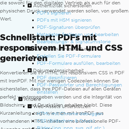
die sowohl für den digitalen Vertrieb als auch für den
Authentizität sicherstellen
physischen Druck verwendet werden sollen, von großem
PDFs signieren
Wert.
PDFs mit HSM signieren
PDF-Signaturen überprüfen
Metadaten festlegen und bearbeiten
Schnellstart: PDFs mit
Bearbeitungs- & Signaturhistorie
responsivem HTML und CSS
PDF-Formularverwaltung
generieren
Erstellen Sie PDF-Formulare
PDF-Formulare ausfüllen, bearbeiten
Dokumentensicherheit
Konvertieren Sie Ihr HTML mit responsivem CSS in PDF
PDF desinfizieren
mit IronPDF. Mit nur wenigen Codezeilen können Sie
PDF-Passwörter und Berechtigungen
sicherstellen, dass Ihre PDF-Dateien auf allen Geräten
einstellen
perfekt wiedergegeben werden und die Integrität von
Andere
Bildschirm- und Druckstilen erhalten bleibt. Diese
Web-Assets unterstützen
Kurzanleitung zeigt, wie man mit IronPDF aus
HTML mit Chrome debuggen
CSS (Bildschirm & Druck)
vorhandenen HTML-Inhalten eine professionelle PDF-
Bilder (jpg, png, svg, gif, etc.)