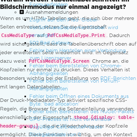
Formularfeldern
Bildschirmmodus nur einmal angezeigt?
Ausnahmemeldungen
Wenn es um HTML-Tabellen geht, die sich über mehrere
Zugriff auf den Pfad 'Global-
Seiten erstrecken, setzen Sie die Eigenschaft
IronSoftwareDeploymentGlobal' wird
verweigert
auf
. Dadurch
CssMediaType
PdfCssMediaType.Print
502 Bad Gateway
wird sichergestellt, dass die Tabellenüberschrift oben auf
Fehler beim Herstellen einer Verbindung
jeder erweiterten Seite wiederholt wird. Im Gegensatz
zum Lizenzserver
dazu weist
Chrome an, die
PdfCssMediaType.Screen
Fehler beim Bereitstellen von Chrome-
Kopfzeilen nur einmal zu drucken. Dieses Verhalten ist
Abhängigkeiten
besonders wichtig bei der Erstellung von
PDF-Berichten
Fehler beim Bereitstellen von Pdfium-
mit langen Datentabellen.
Abhängigkeiten
Fehler beim Öffnen eines Dokuments aus
Der Druck-Mediadaten-Typ aktiviert spezifische CSS-
Byte: 'bad allocation'
Regeln, die Browser für die Seiteneinteilung verwenden,
Fehler beim Bereitstellen des NuGet-Pakets
einschließlich der Eigenschaft
thead {display: table-
GPU-Prozess ist nicht verwendbar
, die die Wiederholung der Kopfzeile
header-group;}
Ungültiger CefExecuteProcess-
Rückgabecode von 0
ermöglicht. Diese Funktion ist wichtig, um den Kontext