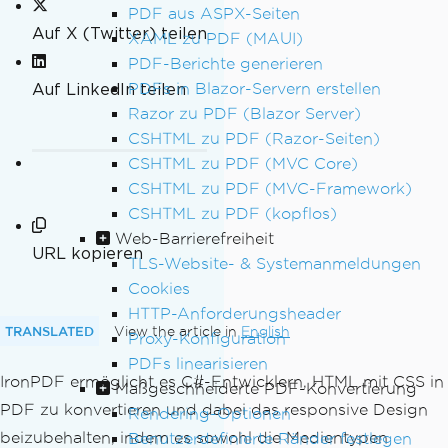
PDF aus ASPX-Seiten
Auf X (Twitter) teilen
XAML zu PDF (MAUI)
PDF-Berichte generieren
PDFs in Blazor-Servern erstellen
Auf LinkedIn teilen
Razor zu PDF (Blazor Server)
CSHTML zu PDF (Razor-Seiten)
CSHTML zu PDF (MVC Core)
CSHTML zu PDF (MVC-Framework)
CSHTML zu PDF (kopflos)
Web-Barrierefreiheit
URL kopieren
TLS-Website- & Systemanmeldungen
Cookies
HTTP-Anforderungsheader
TRANSLATED
View the article in
English
Proxy-Konfiguration
PDFs linearisieren
IronPDF ermöglicht es C#-Entwicklern, HTML mit CSS in
Maßgeschneiderte PDF-Konvertierung
PDF zu konvertieren und dabei das responsive Design
Rendering-Optionen
beizubehalten, indem es sowohl die Medientypen
Benutzerdefinierte Ränder festlegen