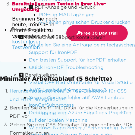
Bereitstellen zum Testen in Ihrer Live-
PDF-Anzeige und -Druck
Umgebung
PDFs in MAUI anzeigen
Beginnen Sie noch
Auf einen physischen Drucker drucken
heute, IronPDF in
Fehlersuche
Ihrem Projekt zu
Free 30 Day Trial
verwenden, mit einer
Technischen Support kontaktieren
kostenlosen
So stellen Sie eine Anfrage beim technischen
Testversion
Support für IronPDF
Den besten Support für IronPDF erhalten
Quick IronPDF Troubleshooting
Bereitstellung
Minimaler Arbeitsablauf (5 Schritte)
Visual C++ Redistributable für Visual Studio
AWS Lambda / Amazon Linux 2
Herunterladen der IronPDF C# Bibliothek für CSS
Segmentierungsfehler auf AWS Lambda
und HTML Integration
IronCefSubprocess
Bereiten Sie die HTML-Datei für die Konvertierung in
Debugging von Azure Functions-Projekten
PDF vor
auf der lokalen Maschine
Geben Sie den CSS-Mediatyp für eine optimale PDF-
Windows Nano Server / Servercore in .Net6
Formatierung an