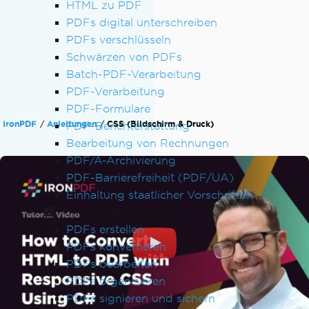
HTML zu PDF
PDFs digital unterschreiben
PDFs verschlüsseln
Schwärzen von PDFs
Batch-PDF-Verarbeitung
PDF-Verarbeitung
PDF-Formulare
IronPDF
Anleitungen
CSS (Bildschirm & Druck)
PDF-Berichterstattung
Bearbeitung von Rechnungen
PDF/A-Archivierung
PDF-Barrierefreiheit (PDF/UA)
Einhaltung staatlicher Vorschriften
Funktionsanleitungen
PDFs erstellen
PDFs konvertieren
PDFs bearbeiten
PDFs organisieren
PDFs signieren und sichern