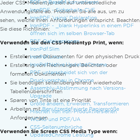
PDF in Base64 konvertieren
Jeder CSS-Medientyp zielt auf unterschiedliche
IronPDF - Sicherheits-CVE
Anwendungsfälle ab. Probieren Sie alle aus, um zu
IronPDF 'using' Deklaration
sehen, welche Ihren Anforderungen entspricht. Beachten
IronPDF - _blank Hyperlinks in einem PDF
Sie diese Richtlinien:
öffnen sich im selben Browser-Tab
PDF-Dateiversionen
Verwenden Sie den CSS-Medientyp Print, wenn:
IronPdf.Slim
Erstellen von Dokumenten für den physischen Druck
IronPdf.Linux
IronPdf.Native.UpdatedChrome
Erstellung von Rechnungen, Berichten oder
PDF unterscheidet sich von der
formellen Dokumenten
Druckvorschau in Chrome
Sie benötigen seitenübergreifend wiederholte
Assembly-Abstimmung nach Versions-
Tabellenüberschriften
Upgrade
Sparen von Tinte ist eine Priorität
Größe ändern, Erweitern, Transformieren
Arbeiten mit
Benutzerdefinierte Papiergröße
Mischen von Iron-Produktversionen
Anforderungen
WCAG und PDF/UA
CSS-Seitenumbrüche
Verwenden Sie Screen CSS Media Type wenn:
UpdatedChrome Leistung