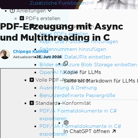
Zusätzliche Funktionen
Anleitungen
PDFs erstellen
PDF-Erzeugung mit Async
Perfekte PDFs gestalten
Neue PDFs erstellen
und Multithreading in C
Kopf- und Fußzeilen hinzufügen
Seitennummern hinzufügen
Chipego Kalinda
Bilder mit DataURIs einbetten
Aktualisiert:
28. Juni 2026
Bilder aus Azure Blob Storage einbetten
Kopie für LLMs
OpenAI für PDF
Volle PDF-Anpassung
Seite als Markdown für LLMs 
Ausrichtung & Drehung
Benutzerdefinierte Papiergröße
Standards-Konformität
PDF/A Formatdokumente in C#
exportieren
PDF/UA Formatdokumente in C#
In ChatGPT öffnen
exportieren