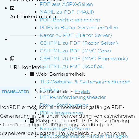
PDF aus ASPX-Seiten
XAML zu PDF (MAUI)
Auf LinkedIn teilen
PDF-Berichte generieren
PDFs in Blazor-Servern erstellen
Razor zu PDF (Blazor Server)
CSHTML zu PDF (Razor-Seiten)
CSHTML zu PDF (MVC Core)
CSHTML zu PDF (MVC-Framework)
CSHTML zu PDF (kopflos)
URL kopieren
Web-Barrierefreiheit
TLS-Website- & Systemanmeldungen
Cookies
TRANSLATED
View the article in
English
HTTP-Anforderungsheader
Proxy-Konfiguration
IronPDF ermöglicht eine hochleistungsfähige PDF-
PDFs linearisieren
Generierung in C# unter Verwendung von asynchronen
Maßgeschneiderte PDF-Konvertierung
Operationen und Multithreading, wodurch die
Rendering-Optionen
Stapelverarbeitungszeit im Vergleich zu synchronen
Benutzerdefinierte Ränder festlegen