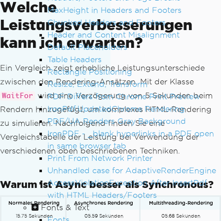
Welche
MaxHeight in Headers and Footers
Leistungsverbesserungen
Chunked Headers and Footers
Header and Content Misalignment
kann ich erwarten?
Default Placeholders
Table Headers
Ein Vergleich zeigt erhebliche Leistungsunterschiede
Rectangle Positioning
zwischen den Rendering-Ansätzen. Mit der Klasse
Resize, Extend, Transform
wird eine Verzögerung von 5 Sekunden beim
PDF Differs from Chrome Print Preview
WaitFor
IronPdf.UpdatedChrome Rendering
Rendern hinzugefügt, um komplexes HTML-Rendering
PDF/UA Renders Gray Background
zu simulieren. Nachfolgend finden Sie eine
IronPDF - _blank hyperlinks in a PDF open
Vergleichstabelle der Leistung bei Verwendung der
in same browser tab
verschiedenen oben beschriebenen Techniken.
Print From Network Printer
Unhandled case for AdaptiveRenderEngine
AccessViolationException After InsertPdf
Warum ist Async besser als Synchronous?
with HTML Headers/Footers
Normales Rendering
Asynchrones Rendering
Multithreading-Rendering
Fonts & Text
15.75 Sekunden
05.59 Sekunden
05.68 Sekunden
Fonts