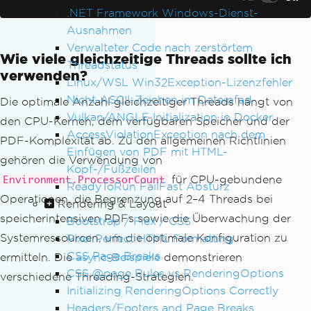
.NET Framework Windows-Dienst-
ChromePdfRenderOptions
Ausnahmen
{
Verwalteter Code nach zerstörtem
MarginTop
=
10
,
Wie viele gleichzeitige Threads sollte ich
MarginBottom
=
10
,
Threadstatus
verwenden?
PaperSize
=
IronPd
Linux/WSL Win32Exception-Lizenzfehler
f
.
Rendering
.
PdfPaperSize
.
A4
Nicht-ASCII-Zeichen im Dateipfad
Die optimale Anzahl gleichzeitiger Threads hängt von
}
Vulkan/ANGLE Initialization in Docker
den CPU-Kernen, dem verfügbaren Speicher und der
};
AccessViolationException nach dem
PDF-Komplexität ab. Zu den allgemeinen Richtlinien
Einfügen von PDF mit HTML-
gehören die Verwendung von
var
 pdf 
=
 renderer
.
RenderH
Kopf-/Fußzeilen
tmlAsPdf
(
html
);
für CPU-gebundene
Environment.ProcessorCount
ReadyToRun FailFast Absturz
            pdf
.
SaveAs
(
$
"output_{Threa
Operationen, die Begrenzung auf 2–4 Threads bei
Rendering & Layout
d.CurrentThread.ManagedThreadId}_{Date
speicherintensiven PDFs sowie die Überwachung der
Bootstrap / Flex / CSS
Time.Now.Ticks}.pdf"
);
Systemressourcen, um die optimale Konfiguration zu
Pixel Perfect HTML Formatting
});
CSS Page Breaks
}
ermitteln. Die
async-Beispiele
demonstrieren
CSS @page Rules vs RenderingOptions
verschiedene Threading-Strategien.
Initializing RenderingOptions Correctly
Headers/Footers and Page Breaks