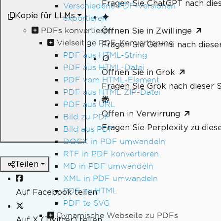
Fragen Sie ChatGPT nach dies
Verschiedene PDF-Versionen
Kopie für LLMs
exportieren
PDFs konvertieren
Öffnen Sie in Zwillinge
Vielseitige PDF-Konvertierung
Fragen Sie Gemini nach dieser
PDF aus HTML-String
PDF aus HTML-Datei
Öffnen Sie in Grok
PDF vom HTML-Element
Fragen Sie Grok nach dieser S
PDF aus HTML ZIP-Datei
PDF aus URL
Offen in Verwirrung
Bild zu PDF
Fragen Sie Perplexity zu dies
Bild aus PDF
DOCX in PDF umwandeln
RTF in PDF konvertieren
Teilen
MD in PDF umwandeln
XML in PDF umwandeln
PDF zu HTML
Auf Facebook teilen
PDF to SVG
Dynamische Webseite zu PDFs
Auf X (Twitter) teilen