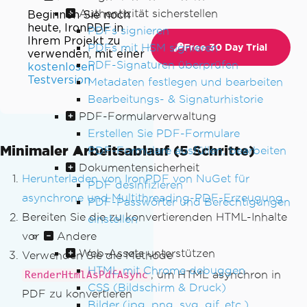
Authentizität sicherstellen
Beginnen Sie noch
heute, IronPDF in
PDFs signieren
Ihrem Projekt zu
PDFs mit HSM signieren
Free 30 Day Trial
verwenden, mit einer
PDF-Signaturen überprüfen
kostenlosen
Testversion
Metadaten festlegen und bearbeiten
Bearbeitungs- & Signaturhistorie
PDF-Formularverwaltung
Erstellen Sie PDF-Formulare
Minimaler Arbeitsablauf (5 Schritte)
PDF-Formulare ausfüllen, bearbeiten
Dokumentensicherheit
Herunterladen von IronPDF von NuGet für
PDF desinfizieren
asynchrone und Multithreading-PDF-Erzeugung
PDF-Passwörter und Berechtigungen
Bereiten Sie die zu konvertierenden HTML-Inhalte
einstellen
Andere
vor
Web-Assets unterstützen
Verwenden Sie die Methode
HTML mit Chrome debuggen
, um HTML asynchron in
RenderHtmlAsPdfAsync
CSS (Bildschirm & Druck)
PDF zu konvertieren
Bilder (jpg, png, svg, gif, etc.)