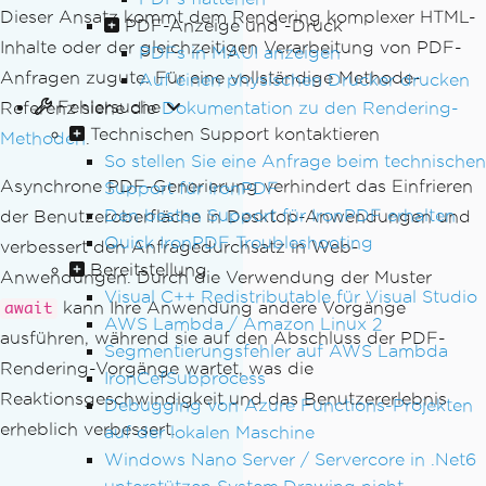
Dieser Ansatz kommt dem Rendering komplexer HTML-
PDF-Anzeige und -Druck
Inhalte oder der gleichzeitigen Verarbeitung von PDF-
PDFs in MAUI anzeigen
Anfragen zugute. Für eine vollständige Methode-
Auf einen physischen Drucker drucken
Fehlersuche
Referenz siehe die
Dokumentation zu den Rendering-
Technischen Support kontaktieren
Methoden
.
So stellen Sie eine Anfrage beim technischen
Asynchrone PDF-Generierung verhindert das Einfrieren
Support für IronPDF
Den besten Support für IronPDF erhalten
der Benutzeroberfläche in Desktop-Anwendungen und
Quick IronPDF Troubleshooting
verbessert den Anfragedurchsatz in Web-
Bereitstellung
Anwendungen. Durch die Verwendung der Muster
Visual C++ Redistributable für Visual Studio
kann Ihre Anwendung andere Vorgänge
await
AWS Lambda / Amazon Linux 2
ausführen, während sie auf den Abschluss der PDF-
Segmentierungsfehler auf AWS Lambda
Rendering-Vorgänge wartet, was die
IronCefSubprocess
Reaktionsgeschwindigkeit und das Benutzererlebnis
Debugging von Azure Functions-Projekten
erheblich verbessert.
auf der lokalen Maschine
Windows Nano Server / Servercore in .Net6