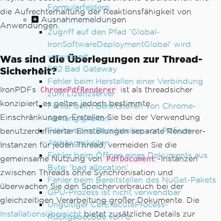
Formularfeldern
die Aufrechterhaltung der Reaktionsfähigkeit von
Ausnahmemeldungen
Anwendungen.
Zugriff auf den Pfad 'Global-
IronSoftwareDeploymentGlobal' wird
verweigert
Was sind die Überlegungen zur Thread-
502 Bad Gateway
Sicherheit?
Fehler beim Herstellen einer Verbindung
IronPDFs
ist als threadsicher
ChromePdfRenderer
zum Lizenzserver
konzipiert, es gelten jedoch bestimmte
Fehler beim Bereitstellen von Chrome-
Einschränkungen. Erstellen Sie bei der Verwendung
Abhängigkeiten
Fehler beim Bereitstellen von Pdfium-
benutzerdefinierter Einstellungen separate Renderer-
Abhängigkeiten
Instanzen für jeden Thread, vermeiden Sie die
Fehler beim Öffnen eines Dokuments aus
gemeinsame Nutzung von
-Instanzen
PdfDocument
Byte: 'bad allocation'
zwischen Threads ohne Synchronisation und
Fehler beim Bereitstellen des NuGet-Pakets
überwachen Sie den Speicherverbrauch bei der
GPU-Prozess ist nicht verwendbar
gleichzeitigen Verarbeitung großer Dokumente. Die
Ungültiger CefExecuteProcess-
Installationsübersicht
bietet zusätzliche Details zur
Rückgabecode von 0