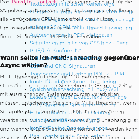
Das
-Muster eignet sich gut für die
Parallel.ForEach
Textauszug in falscher Reihenfolge
Stapelverarbeitung von PDFs und ermöglicht es Ihnen,
Lizenzvalidierung für ASP.NET Web Forms
alle verfügbaren CPU-Kerne effektiv zu nutzen.
IronPdfEngine Docker-Verbindung schlägt
auf macOS ARM fehl
Umfassende Beispiele für die
Multi-Thread-Erzeugung
Autorennamen in PDF-Metadaten
finden Sie in der IronPDF-Dokumentation.
Schriftarten mithilfe von CSS hinzufügen
PDF/UA-Konformität
Wann sollte ich Multi-Threading gegenüber
Virtueller Pfad-Speicherfehler
Async wählen?
CSP- und CNG-Signaturen
Transparenz und Farbe in PDF-zu-Bild
Multi-Threading ist ideal für CPU-gebundene
IronPdf.UpdatedChrome Rendering
Operationen, bei denen Sie mehrere PDFs gleichzeitig
Speicherüberwachung in Linux/WSL
mit ausreichenden Systemressourcen verarbeiten
Lesezeichen über ExtractTextFromPage
müssen. Entscheiden Sie sich für Multi-Threading, wenn
CEF/Chromium-Speicherverbrauch
Sie große Stapel von PDFs auf Multicore-Systemen
Header- und Inhaltsverschiebung
Adobe-Schriftarten als Typ 3
verarbeiten, wenn jede PDF-Generierung unabhängig ist
IronPdfEngine Docker-Ausgabe
und wenn die Speichernutzung kontrolliert werden kann.
Benutzerdefinierte Schriftarten in
Async ist besser für E/A-gebundene Operationen und