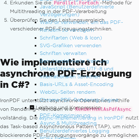
Erkunden Sie die
-Methode für
Parallel.ForEach
JavaScript (Benutzerdefinierte
Multithreading in der PDF-Verarbeitung
Verzögerungen)
Überprüfen Sie den Leistungsvergleich
WaitFor verwenden, um das PDF-
verschiedener PDF-Erzeugungstechniken.
Rendern zu verzögern
Schriftarten (Web & Icon)
SVG-Grafiken verwenden
Schriften verwalten
Wie implementiere ich
Benutzerdefinierte Trennung
Unterstützung von UTF-8 und
asynchrone PDF-Erzeugung
internationalen Sprachen
in C#?
Basis-URLs & Asset-Encoding
WebGL-Seiten rendern
Chrome PDF-Rendering-Engine
IronPDF unterstützt asynchrone Operationen mithilfe
Leistung und Kompression
von Rendering-Methoden wie
RenderHtmlAsPdfAsync
PDF-Komprimierung
vollständig. Die
async-Implementierung in IronPDF
nutzt
Async & Multithreading
das Task-based Asynchronous Pattern (TAP), um nicht-
Benutzerdefiniertes Logging
blockierende PDF-Erzeugungsvorgänge zu ermöglichen.
PDFs flattenen