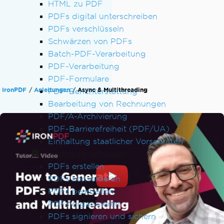
HTML zu PDF
PDFs digital unterschreiben
PDFs verschlüsseln
Schwärzen von PDFs
Batch-PDF-Verarbeitung
PDF-Verarbeitung
PDF-Formulare
IronPDF
Anleitungen
Async & Multithreading
PDF-Berichterstattung
Bearbeitung von Rechnungen
PDF/A-Archivierung
PDF-Barrierefreiheit (PDF/UA)
Einhaltung staatlicher Vorschriften
Funktionsanleitungen
PDFs erstellen
PDFs konvertieren
PDFs bearbeiten
PDFs organisieren
PDFs signieren und sichern