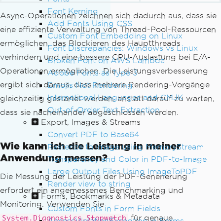
Font Kerning
Async-Operationen zeichnen sich dadurch aus, dass sie
Add Fonts Using CSS
eine effiziente Verwaltung von Thread-Pool-Ressourcen
Custom Font Embedding on Linux
ermöglichen, das Blockieren des Hauptthreads
Font Discrepancies: Windows vs Linux
verhindern und eine bessere CPU-Auslastung bei E/A-
Broken Font on AWS Lambda
Operationen ermöglichen. Die Leistungsverbesserung
Adobe Fonts as Type 3
ergibt sich daraus, dass mehrere Rendering-Vorgänge
Emojis Not Rendering
International Languages and CMJK
gleichzeitig gestartet werden, anstatt darauf zu warten,
Out-of-Order Text Extraction
dass sie nacheinander abgeschlossen werden.
Export, Images & Streams
Convert PDF to Base64
Wie kann ich die Leistung in meiner
Rasterize to Image using MemoryStream
Anwendung messen?
Transparency and Color in PDF-to-Image
Large Output Files Using ImageToPDF
Die Messung der Leistung der PDF-Generierung
Render view to string
erfordert ein angemessenes Benchmarking und
Forms, Bookmarks & Metadata
Monitoring. Verwenden Sie
Custom Fonts in Form Fields
für genaue
System.Diagnostics.Stopwatch
AccessViolationException in Forms