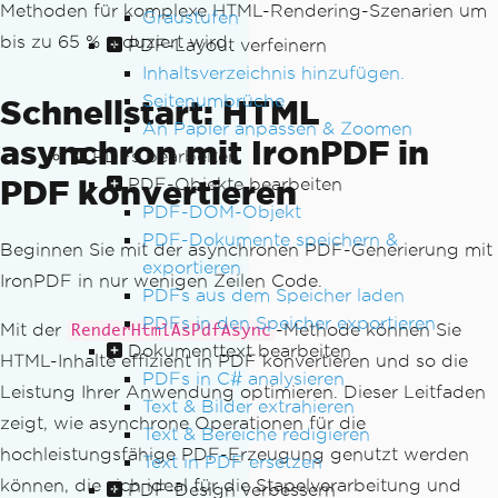
Methoden für komplexe HTML-Rendering-Szenarien um
Graustufen
bis zu 65 % reduziert wird.
PDF-Layout verfeinern
Inhaltsverzeichnis hinzufügen.
Seitenumbrüche
Schnellstart: HTML
An Papier anpassen & Zoomen
asynchron mit IronPDF in
PDFs bearbeiten
PDF konvertieren
PDF-Objekte bearbeiten
PDF-DOM-Objekt
PDF-Dokumente speichern &
Beginnen Sie mit der asynchronen PDF-Generierung mit
exportieren
IronPDF in nur wenigen Zeilen Code.
PDFs aus dem Speicher laden
PDFs in den Speicher exportieren
Mit der
-Methode können Sie
RenderHtmlAsPdfAsync
Dokumenttext bearbeiten
HTML-Inhalte effizient in PDF konvertieren und so die
PDFs in C# analysieren
Leistung Ihrer Anwendung optimieren. Dieser Leitfaden
Text & Bilder extrahieren
zeigt, wie asynchrone Operationen für die
Text & Bereiche redigieren
hochleistungsfähige PDF-Erzeugung genutzt werden
Text in PDF ersetzen
können, die sich ideal für die Stapelverarbeitung und
PDF-Design verbessern