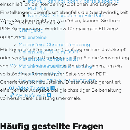
IronPDF can not open / parse a specific
einschließlich der Rendering-Optionen und Engine-
PDF file
Einstellungen, beeinflusst ebenfalls die Geschwindigkeit.
Non-ASCII Characters in File Path
Wenn Sie diese Faktoren verstehen, können Sie Ihren
Produkt-Updates
PDF-Generierungs-Workflow für maximale Effizienz
Changelog
optimieren.
Meilensteine
Meilenstein: Chrome-Rendering
Für komplexe Szenarien mit umfangreichem JavaScript
Meilenstein: PDFium DOM
oder verzögertem Rendering sollten Sie die Verwendung
Meilenstein: Kompatibilität
von
WaitFor-Mechanismen
in Betracht ziehen, um ein
Meilenstein: Stabilität & Leistung
Meilenstein: PDF/A
vollständiges Rendering der Seite vor der PDF-
Meilenstein: PDF/A-3 & ZUGFeRD
Generierung sicherzustellen. Dieser Ansatz garantiert
Video Tutorials
eine genaue Ausgabe bei gleichzeitiger Beibehaltung
API Referenz
vorhersehbarer Leistungsmerkmale.
Häufig gestellte Fragen