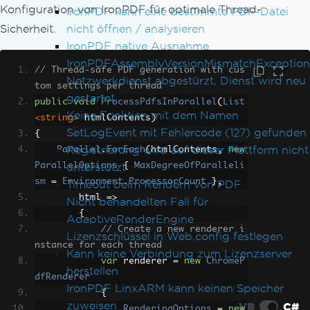
Konfiguration von IronPDF für optimale Thread-
IronPDF kann eine bestimmte PDF-Datei
nicht öffnen / analysieren
Sicherheit.
IronPDF native Ausnahme
IronPDFAssemblyVersionMismatchException
// Thread-safe PDF generation with cus
Netzwerkdienst abgestürzt, Dienst wird neu
tom settings per thread
gestartet
public
void
ProcessPdfsInParallel
(
List
Keine Funktion mit dem Namen
<string>
 htmlContents
)
SetLogEvent mit Fehlercode (127) gefunden
{
Registrierung wird auf dieser Plattform nicht
Parallel
.
ForEach
(
htmlContents
,
new
unterstützt
ParallelOptions
{
MaxDegreeOfParalleli
sm
=
Environment
.
ProcessorCount
},
Timeout beim Rendern von PDF
        html 
=>
Nicht behandelten Fall für
{
AdaptiveRenderEngine
// Create a new renderer i
Lizenzschlüssel in Web.config festlegen
nstance for each thread
Kann keine Verbindung zum Lizenzserver
var
 renderer 
=
new
ChromeP
herstellen
dfRenderer
IronPDF LinxARM kann keinen Speicher
{
zuweisen
VB
C#
RenderingOptions
=
new