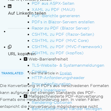
PDF aus ASPX-Seiten
XAML zu PDF (MAUI)
Auf LinkedIn teilen
PDF-Berichte generieren
PDFs in Blazor-Servern erstellen
Razor zu PDF (Blazor Server)
CSHTML zu PDF (Razor-Seiten)
CSHTML zu PDF (MVC Core)
CSHTML zu PDF (MVC-Framework)
CSHTML zu PDF (kopflos)
URL kopieren
Web-Barrierefreiheit
TLS-Website- & Systemanmeldungen
Cookies
TRANSLATED
View the article in
English
HTTP-Anforderungsheader
Proxy-Konfiguration
Die Konvertierung in PDFs aus verschiedenen Formaten
PDFs linearisieren
kann aufgrund der strengen Standards des PDF-
Maßgeschneiderte PDF-Konvertierung
Formats eine Herausforderung sein. In vielen Fällen
Rendering-Optionen
entspricht die Konvertierung möglicherweise nicht
Benutzerdefinierte Ränder festlegen