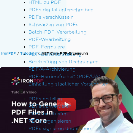
HTML zu PDF
PDFs digital unterschreiben
PDFs verschlüsseln
Schwärzen von PDFs
Batch-PDF-Verarbeitung
PDF-Verarbeitung
PDF-Formulare
IronPDF
Tutorials
.NET Core PDF-Erzeugung
PDF-Berichterstattung
Bearbeitung von Rechnungen
PDF/A-Archivierung
PDF-Barrierefreiheit (PDF/UA)
Einhaltung staatlicher Vorschriften
Funktionsanleitungen
PDFs erstellen
PDFs konvertieren
PDFs bearbeiten
PDFs organisieren
PDFs signieren und sichern