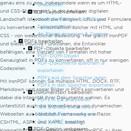
genau eins zu eins, insbesondere wenn es um HTML-
Graustufen
und CSS-Styling geht. In der heutigen digitalen
PDF-Layout verfeinern
Inhaltsverzeichnis hinzufügen.
Landschaft ist jedoch die Fähigkeit, URLs und Formulare
Seitenumbrüche
zu konvertieren - einschließlich solcher mit HTML und
An Papier anpassen & Zoomen
CSS - von wesentlicher Bedeutung. Hier glänzt IronPDF
PDFs bearbeiten
und bietet intuitive Funktionen, die Entwickler
PDF-Objekte bearbeiten
befähigen, eine Vielzahl von Formaten mit hoher
PDF-DOM-Objekt
Genauigkeit in PDFs zu konvertieren, oft in nur wenigen
PDF-Dokumente speichern &
Codezeilen.
exportieren
PDFs aus dem Speicher laden
Mit IronPDF können Sie mühelos HTML, DOCX, RTF,
PDFs in den Speicher exportieren
Markdown und sogar Bilder in PDFs konvertieren und
Dokumenttext bearbeiten
dabei die Integrität Ihrer Dokumente wahren. Es
PDFs in C# analysieren
unterstützt auch die Konvertierung von dynamischen
Text & Bilder extrahieren
Webseiten aus beliebten Frameworks wie Razor,
Text & Bereiche redigieren
Text in PDF ersetzen
CSHTML, ASPX und XAML, beseitigt
PDF-Design verbessern
Kompatibilitätsprobleme und macht IronPDF zu Ihrer