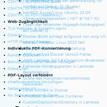
Fehlerbehebung bei der Bereitstellung für
CSHTML zu PDF(MVC Core)
IronPdf auf Debian 10 (Buster)
CSHTML zu PDF(MVC Framework)
IronPDF Azure/Linux Ubuntu 24.04
CSHTML zu PDF(Headlessly)
Abhängigkeitsproblem (.NET 9/.NET 10)
Web-Zugänglichkeit
Lösen der fehlenden libjpeg8-Abhängigkeit
TLS-Website- & System-Logins
auf Debian 12
Cookies
Docker-Build schlägt aufgrund von xorg-x11-
HTTP-Request-Header
utils auf Amazon Linux 2023 fehl
Google Cloud Run-Bereitstellung
Individuelle PDF-Konvertierung
AWS Lambda Docker libnss3-Fehler
Render-Optionen
AWS Lambda .NET 8 Chromium-Binärdatei
Benutzerdefinierte Ränder festlegen
Fehlende Abhängigkeiten in Lambda-
Graustufen
Bereitstellung
PDF-Layout verfeinern
Größe des Runtimes-Verzeichnisses
Inhaltsverzeichnis hinzufügen
reduzieren
Seitenumbruch
Linux ARM64 in Docker
An Seite anpassen & Zoom
Windows Server Core Container
CustomDeploymentDirectory in Lambda