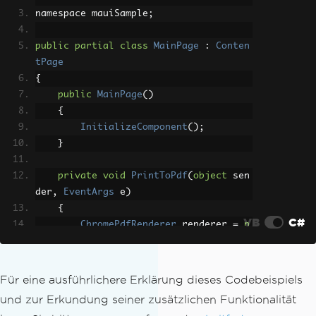
namespace mauiSample
;
public
partial
class
MainPage
:
Conten
tPage
{
public
MainPage
()
{
InitializeComponent
();
}
private
void
PrintToPdf
(
object
 sen
der
,
EventArgs
 e
)
{
VB
C#
ChromePdfRenderer
 renderer 
=
n
ew
ChromePdfRenderer
();
// Apply HTML header
Für eine ausführlichere Erklärung dieses Codebeispiels
        renderer
.
RenderingOptions
.
Html
und zur Erkundung seiner zusätzlichen Funktionalität
Header
=
new
HtmlHeaderFooter
()