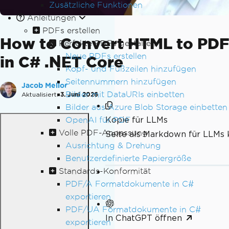
Zusätzliche Funktionen
Anleitungen
PDFs erstellen
How to Convert HTML to PDF
Perfekte PDFs gestalten
Neue PDFs erstellen
in C# .NET Core
Kopf- und Fußzeilen hinzufügen
Seitennummern hinzufügen
Jacob Mellor
Bilder mit DataURIs einbetten
Aktualisiert:
3. Juni 2026
Bilder aus Azure Blob Storage einbetten
Kopie für LLMs
OpenAI für PDF
Volle PDF-Anpassung
Seite als Markdown für LLMs 
Ausrichtung & Drehung
Benutzerdefinierte Papiergröße
Standards-Konformität
PDF/A Formatdokumente in C#
exportieren
PDF/UA Formatdokumente in C#
In ChatGPT öffnen
exportieren