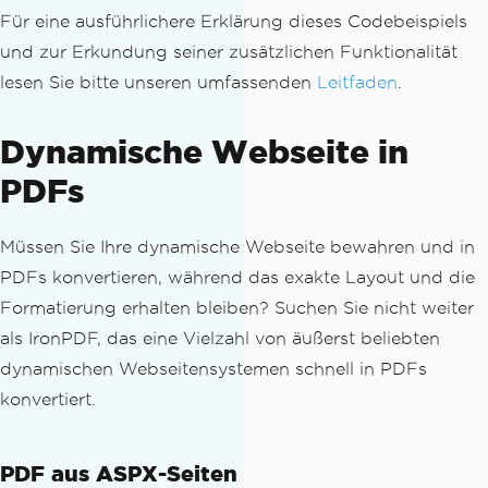
d;'><xsl:value-of select='title'/></td
Für eine ausführlichere Erklärung dieses Codebeispiels
>
und zur Erkundung seiner zusätzlichen Funktionalität
        <td style='background-color: #
lesen Sie bitte unseren umfassenden
Leitfaden
.
eff8fb; color: #2a95d5; font-weight: b
old;'><xsl:value-of select='feature'/>
</td>
Dynamische Webseite in
        <td><xsl:value-of select='comp
PDFs
atible'/></td>
      </tr>
      </xsl:for-each>
Müssen Sie Ihre dynamische Webseite bewahren und in
    </tbody>
PDFs konvertieren, während das exakte Layout und die
  </table>
Formatierung erhalten bleiben? Suchen Sie nicht weiter
</body>
</html>
als IronPDF, das eine Vielzahl von äußerst beliebten
</xsl:template>
dynamischen Webseitensystemen schnell in PDFs
</xsl:stylesheet>
konvertiert.
"
;
[...]
PDF aus ASPX-Seiten