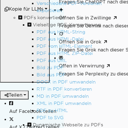
Fragen Sie ChatGPT nach dies
Verschiedene PDF-Versionen
Kopie für LLMs
exportieren
PDFs konvertieren
Öffnen Sie in Zwillinge
Vielseitige PDF-Konvertierung
Fragen Sie Gemini nach dieser
PDF aus HTML-String
PDF aus HTML-Datei
Öffnen Sie in Grok
PDF vom HTML-Element
Fragen Sie Grok nach dieser S
PDF aus HTML ZIP-Datei
PDF aus URL
Offen in Verwirrung
Bild zu PDF
Fragen Sie Perplexity zu dies
Bild aus PDF
DOCX in PDF umwandeln
RTF in PDF konvertieren
Teilen
MD in PDF umwandeln
XML in PDF umwandeln
PDF zu HTML
Auf Facebook teilen
PDF to SVG
Dynamische Webseite zu PDFs
Auf X (Twitter) teilen