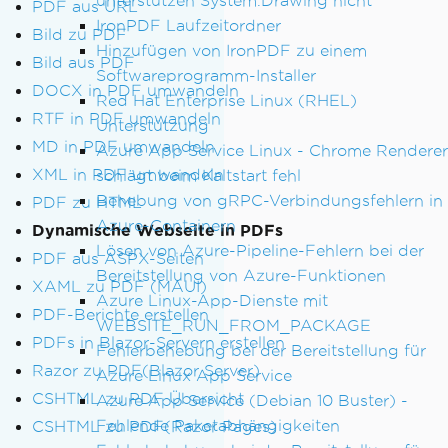
unterstützen System.Drawing nicht
PDF aus URL
IronPDF Laufzeitordner
Bild zu PDF
Hinzufügen von IronPDF zu einem
Bild aus PDF
Softwareprogramm-Installer
DOCX in PDF umwandeln
Red Hat Enterprise Linux (RHEL)
RTF in PDF umwandeln
Unterstützung
MD in PDF umwandeln
Azure App Service Linux - Chrome Renderer
XML in PDF umwandeln
schlägt beim Kaltstart fehl
Behebung von gRPC-Verbindungsfehlern in
PDF zu HTML
Azure-Containern
Dynamische Webseite in PDFs
Lösen von Azure-Pipeline-Fehlern bei der
PDF aus ASPX-Seiten
Bereitstellung von Azure-Funktionen
XAML zu PDF (MAUI)
Azure Linux-App-Dienste mit
PDF-Berichte erstellen
WEBSITE_RUN_FROM_PACKAGE
PDFs in Blazor-Servern erstellen
Fehlerbehebung bei der Bereitstellung für
Razor zu PDF(Blazor Server)
Azure Linux App Service
CSHTML zu PDF Übersicht
Azure App Service (Debian 10 Buster) -
Fehlende Paketabhängigkeiten
CSHTML zu PDF(Razor Pages)