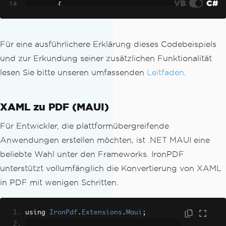
VB
C#
results
);
{
}
IronPdf
.
AspxToPdf
.
RenderTh
isPageAsPdf
(
IronPdf
.
AspxToPdf
.
FileBeha
// Create a renderer for converting HT
vior
.
InBrowser
);
Für eine ausführlichere Erklärung dieses Codebeispiels
ML to PDF
}
und zur Erkundung seiner zusätzlichen Funktionalität
IronPdf
.
ChromePdfRenderer
 renderer 
=
n
}
lesen Sie bitte unseren umfassenden
Leitfaden
.
ew
IronPdf
.
ChromePdfRenderer
();
}
// Options, headers, and footers may b
e set here if needed
XAML zu PDF (MAUI)
// Render our XML as a PDF via XSLT tr
ansformation
Für Entwickler, die plattformübergreifende
renderer
.
RenderHtmlAsPdf
(
results
.
ToStr
Anwendungen erstellen möchten, ist .NET MAUI eine
ing
()).
SaveAs
(
"Final.pdf"
);
beliebte Wahl unter den Frameworks. IronPDF
unterstützt vollumfänglich die Konvertierung von XAML
in PDF mit wenigen Schritten.
using 
IronPdf
.
Extensions
.
Maui
;