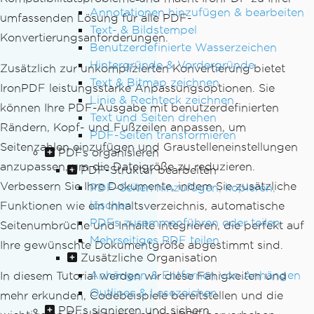
Annotationen hinzufügen & bearbeiten
umfassenden Lösung für alle PDF-
Text- & Bildstempel
Konvertierungsanforderungen.
Benutzerdefinierte Wasserzeichen
Hintergründe & Vordergründe
Zusätzlich zur unkomplizierten Konvertierung bietet
Text & Bitmap zeichnen
IronPDF leistungsstarke Anpassungsoptionen. Sie
Linie & Rechteck zeichnen
können Ihre PDF-Ausgabe mit benutzerdefinierten
Text und Seiten drehen
Rändern, Kopf- und Fußzeilen anpassen, um
PDF-Seiten transformieren
Seitenzahlen einzufügen und Graustelleneinstellungen
PDFs organisieren
anzupassen, um die Dateigröße zu reduzieren.
PDF-Struktur bearbeiten
Verbessern Sie Ihre Dokumente, indem Sie zusätzliche
PDF-Seiten hinzufügen, kopieren,
löschen
Funktionen wie ein Inhaltsverzeichnis, automatische
PDFs zusammenführen oder teilen
Seitenumbrüche und Inhalte integrieren, die perfekt auf
Mehrseitiges PDF teilen
Ihre gewünschte Dokumentgröße abgestimmt sind.
Zusätzliche Organisation
Anhängen & Entfernen von Anhängen
In diesem Tutorial werden wir diese Fähigkeiten und
Outlines & Lesezeichen
mehr erkunden, Codebeispiele bereitstellen und die
PDFs signieren und sichern