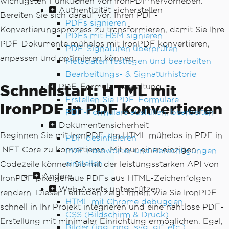
wichtigsten Funktionen von IronPDF hervorheben.
Authentizität sicherstellen
Bereiten Sie sich darauf vor, Ihren PDF-
PDFs signieren
Konvertierungsprozess zu transformieren, damit Sie Ihre
PDFs mit HSM signieren
PDF-Dokumente mühelos mit IronPDF konvertieren,
PDF-Signaturen überprüfen
anpassen und optimieren können.
Metadaten festlegen und bearbeiten
Bearbeitungs- & Signaturhistorie
Schnellstart: HTML mit
PDF-Formularverwaltung
Erstellen Sie PDF-Formulare
IronPDF in PDF konvertieren
PDF-Formulare ausfüllen, bearbeiten
Dokumentensicherheit
Beginnen Sie mit IronPDF, um HTML mühelos in PDF in
PDF desinfizieren
.NET Core zu konvertieren. Mit nur einer einzigen
PDF-Passwörter und Berechtigungen
einstellen
Codezeile können Sie mit der leistungsstarken API von
Andere
IronPDF pixelgenaue PDFs aus HTML-Zeichenfolgen
Web-Assets unterstützen
rendern. Dieser Leitfaden zeigt Ihnen, wie Sie IronPDF
HTML mit Chrome debuggen
schnell in Ihr Projekt integrieren und eine nahtlose PDF-
CSS (Bildschirm & Druck)
Erstellung mit minimaler Einrichtung ermöglichen. Egal,
Bilder (jpg, png, svg, gif, etc.)