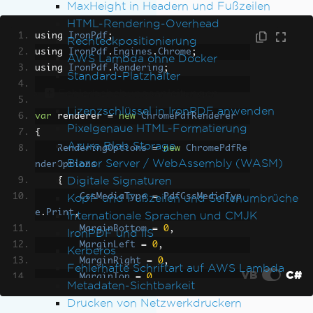
MaxHeight in Headern und Fußzeilen
HTML-Rendering-Overhead
using 
IronPdf
;
Rechteckpositionierung
using 
IronPdf
.
Engines
.
Chrome
;
AWS Lambda ohne Docker
using 
IronPdf
.
Rendering
;
Standard-Platzhalter
Fehlerbehebungsanleitungen
Lizenzschlüssel in IronPDF anwenden
var
 renderer 
=
new
ChromePdfRenderer
Pixelgenaue HTML-Formatierung
{
Azure Blob Storage
RenderingOptions
=
new
ChromePdfRe
Blazor Server / WebAssembly (WASM)
nderOptions
Digitale Signaturen
{
Kopf- und Fußzeilen und Seitenumbrüche
CssMediaType
=
PdfCssMediaTyp
e
.
Print
,
Internationale Sprachen und CMJK
MarginBottom
=
0
,
IronPDF und IIS
MarginLeft
=
0
,
Kerberos
MarginRight
=
0
,
Fehlerhafte Schriftart auf AWS Lambda
VB
C#
MarginTop
=
0
,
Metadaten-Sichtbarkeit
Timeout
=
120
,
Drucken von Netzwerkdruckern
},