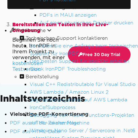
PDF-Anzeige und -Druck
PDFs in MAUI anzeigen
Auf einen physischen Drucker drucken
Bereitstellen zum Testen in Ihrer Live-
Umgebung
Fehlersuche
Technischen Support kontaktieren
Beginnen Sie noch
heute, IronPDF in
So stellen Sie eine Anfrage beim technischen
Ihrem Projekt zu
Support für IronPDF
Free 30 Day Trial
verwenden, mit einer
Den besten Support für IronPDF erhalten
kostenlosen
Quick IronPDF Troubleshooting
Testversion
Bereitstellung
Visual C++ Redistributable für Visual Studio
AWS Lambda / Amazon Linux 2
Inhaltsverzeichnis
Segmentierungsfehler auf AWS Lambda
IronCefSubprocess
Vielseitige PDF-Konvertierung
Debugging von Azure Functions-Projekten
auf der lokalen Maschine
PDF aus HTML-Zeichenfolge
Windows Nano Server / Servercore in .Net6
PDF aus HTML-Datei