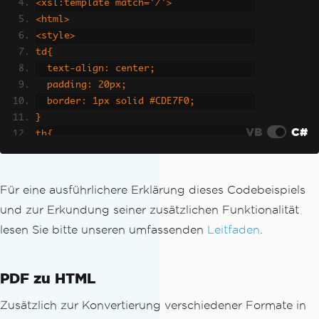
<xsl:template match='/'>
<html>
<style>
td{
  text-align: center;
  padding: 20px;
  border: 1px solid #CDE7F0;
}
VB
C#
th{
  color: white;
  padding: 20px;
}
Für eine ausführlichere Erklärung dieses Codebeispiels
</style>
und zur Erkundung seiner zusätzlichen Funktionalität
<body style='font-family: Arial, Helve
lesen Sie bitte unseren umfassenden
Leitfaden
.
tica Neue, Helvetica, sans-serif;'>
  <table style='border-collapse: colla
pse;'>
PDF zu HTML
    <thead>
      <tr>
Zusätzlich zur Konvertierung verschiedener Formate in
        <th colspan='3'>