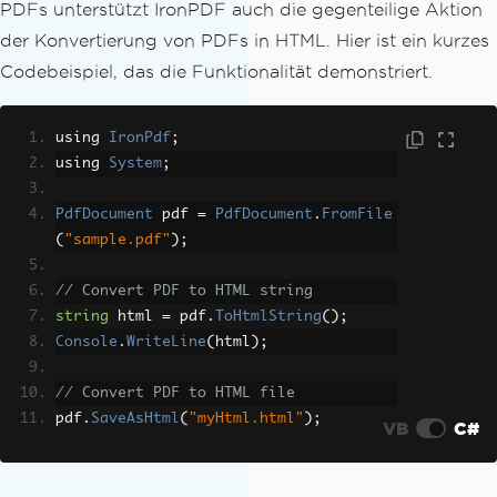
PDFs unterstützt IronPDF auch die gegenteilige Aktion
          <img style='margin: auto;' s
der Konvertierung von PDFs in HTML. Hier ist ein kurzes
rc='https://ironsoftware.com/img/svgs/
Codebeispiel, das die Funktionalität demonstriert.
ironsoftware-logo-black.svg'/>
        </th>
      </tr>
using 
IronPdf
;
    </thead>
using 
System
;
    <tbody>
      <tr bgcolor='#9acd32'>
PdfDocument
 pdf 
=
PdfDocument
.
FromFile
        <th bgcolor='#32ab90'>Title</t
(
"sample.pdf"
);
h>
        <th bgcolor='#f49400'>Feature
// Convert PDF to HTML string
</th>
string
 html 
=
 pdf
.
ToHtmlString
();
        <th bgcolor='#2a95d5'>Compatib
Console
.
WriteLine
(
html
);
le</th>
      </tr>
// Convert PDF to HTML file
      <xsl:for-each select='catalog/c
pdf
.
SaveAsHtml
(
"myHtml.html"
);
VB
C#
d'>
      <tr>
        <td style='font-weight: bol