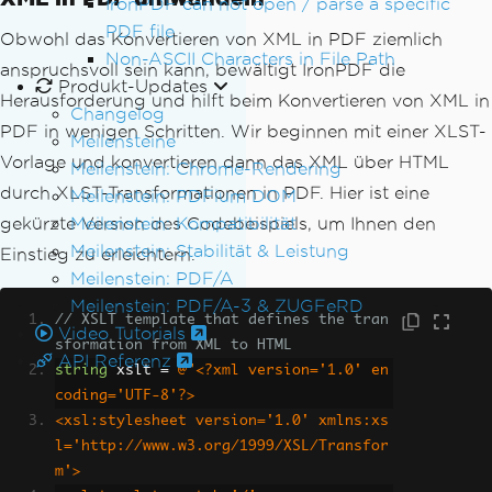
IronPDF can not open / parse a specific
PDF file
Obwohl das Konvertieren von XML in PDF ziemlich
Non-ASCII Characters in File Path
anspruchsvoll sein kann, bewältigt IronPDF die
Produkt-Updates
Herausforderung und hilft beim Konvertieren von XML in
Changelog
PDF in wenigen Schritten. Wir beginnen mit einer XLST-
Meilensteine
Vorlage und konvertieren dann das XML über HTML
Meilenstein: Chrome-Rendering
durch XLST-Transformationen in PDF. Hier ist eine
Meilenstein: PDFium DOM
Meilenstein: Kompatibilität
gekürzte Version des Codebeispiels, um Ihnen den
Meilenstein: Stabilität & Leistung
Einstieg zu erleichtern.
Meilenstein: PDF/A
Meilenstein: PDF/A-3 & ZUGFeRD
// XSLT template that defines the tran
Video Tutorials
sformation from XML to HTML
API Referenz
string
 xslt 
=
@"<?xml version='1.0' en
coding='UTF-8'?>
<xsl:stylesheet version='1.0' xmlns:xs
l='http://www.w3.org/1999/XSL/Transfor
m'>