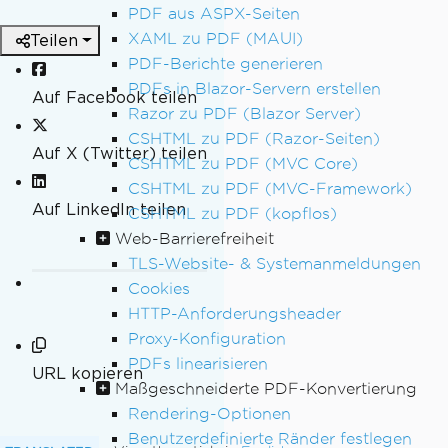
PDF aus ASPX-Seiten
XAML zu PDF (MAUI)
Teilen
PDF-Berichte generieren
PDFs in Blazor-Servern erstellen
Auf Facebook teilen
Razor zu PDF (Blazor Server)
CSHTML zu PDF (Razor-Seiten)
Auf X (Twitter) teilen
CSHTML zu PDF (MVC Core)
CSHTML zu PDF (MVC-Framework)
Auf LinkedIn teilen
CSHTML zu PDF (kopflos)
Web-Barrierefreiheit
TLS-Website- & Systemanmeldungen
Cookies
HTTP-Anforderungsheader
Proxy-Konfiguration
PDFs linearisieren
URL kopieren
Maßgeschneiderte PDF-Konvertierung
Rendering-Optionen
Benutzerdefinierte Ränder festlegen