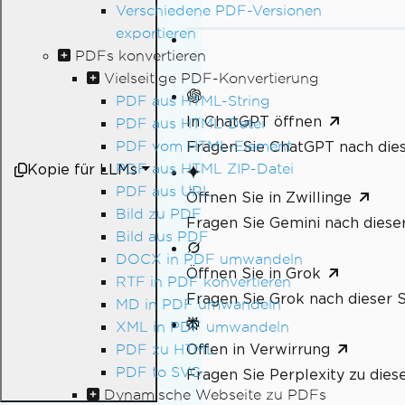
Verschiedene PDF-Versionen
exportieren
PDFs konvertieren
Vielseitige PDF-Konvertierung
PDF aus HTML-String
In ChatGPT öffnen
PDF aus HTML-Datei
PDF vom HTML-Element
Fragen Sie ChatGPT nach dies
Kopie für LLMs
PDF aus HTML ZIP-Datei
PDF aus URL
Öffnen Sie in Zwillinge
Bild zu PDF
Fragen Sie Gemini nach dieser
Bild aus PDF
DOCX in PDF umwandeln
Öffnen Sie in Grok
RTF in PDF konvertieren
Fragen Sie Grok nach dieser S
MD in PDF umwandeln
XML in PDF umwandeln
Offen in Verwirrung
PDF zu HTML
PDF to SVG
Fragen Sie Perplexity zu dies
Dynamische Webseite zu PDFs