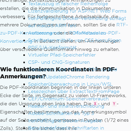
reichhaltige, kontextbezogene Anmerkungen zu
Textauszug in falscher Reihenfolge
erstellen, die die Kommunikation in Dokumenten
Lizenzvalidierung für ASP.NET Web Forms
verbessern. Für fortgeschrittene Arbeitsabläufe, die
IronPdfEngine Docker-Verbindung schlägt
mehrere Dokumenttypen umfassen, sollten Sie die
RTF-
auf macOS ARM fehl
Autorennamen in PDF-Metadaten
zu-PDF-Konvertierung
oder die
Markdown-zu-PDF-
Schriftarten mithilfe von CSS hinzufügen
Konvertierung
in Betracht ziehen, um Anmerkungen
PDF/UA-Konformität
über verschiedene Quellformate hinweg zu erhalten.
Virtueller Pfad-Speicherfehler
CSP- und CNG-Signaturen
Wie funktionieren Koordinaten in PDF-
Transparenz und Farbe in PDF-zu-Bild
Anmerkungen?
IronPdf.UpdatedChrome Rendering
Speicherüberwachung in Linux/WSL
Die PDF-Koordinaten beginnen in der linken unteren
Lesezeichen über ExtractTextFromPage
Ecke der Seite, im Gegensatz zu vielen UI-Frameworks,
CEF/Chromium-Speicherverbrauch
die den Ursprung oben links haben. Die
- und
-
X
Y
Header- und Inhaltsverschiebung
Eigenschaften bestimmen, wo das Anmerkungssymbol
Adobe-Schriftarten als Typ 3
auf der Seite erscheint, gemessen in Punkten (1/72 eines
IronPdfEngine Docker-Ausgabe
Benutzerdefinierte Schriftarten in
Zolls). Stellen Sie sicher, dass Ihre