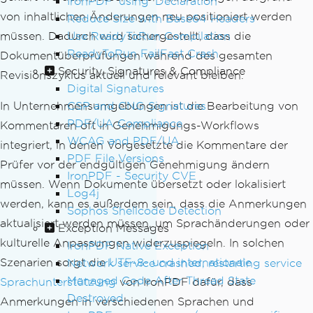
IronPDF 'using' Declaration
von inhaltlichen Änderungen neu positioniert werden
Reduce Size with Base64 Headers
Use ReadyToRun Compilation
müssen. Dadurch wird sichergestellt, dass die
ReadyToRun FailFast Crash
Dokumentüberprüfungen während des gesamten
Security, Signatures & Compliance
Revisionszyklus aktuell und relevant bleiben.
Digital Signatures
CSP and CNG Signatures
In Unternehmensumgebungen ist die Bearbeitung von
PDF/UA Compliance
Kommentaren oft in Genehmigungs-Workflows
WCAG and PDF/UA
integriert, in denen Vorgesetzte die Kommentare der
PDF File Versions
Prüfer vor der endgültigen Genehmigung ändern
IronPDF - Security CVE
müssen. Wenn Dokumente übersetzt oder lokalisiert
Log4j
werden, kann es außerdem sein, dass die Anmerkungen
Sophos Shellcode Detection
aktualisiert werden müssen, um Sprachänderungen oder
Exception Messages
kulturelle Anpassungen widerzuspiegeln. In solchen
IronPDF Native Exception
Szenarien sorgt die
UTF-8- und internationale
Network service crashed, restarting service
Managed Code After Thread State
Sprachunterstützung
von IronPDF dafür, dass
Destroyed
Anmerkungen in verschiedenen Sprachen und