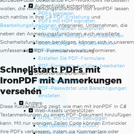
aufbauen oder bestehende PDF-Workflows verbessern
Authentizität sicherstellen
wollen, die Anmerkungsfunktionen von IronPDF lassen
PDFs signieren
sich nahtlos in Ihre
C# PDF-Erstellung
und
PDFs mit HSM signieren
Bearbeitungsfunktionen
integrieren. Unternehmen, die
PDF-Signaturen überprüfen
neben den Anmerkungsfunktionen auch erweiterte
Metadaten festlegen und bearbeiten
Sicherheitsfunktionen benötigen, können sich in unserem
Bearbeitungs- & Signaturhistorie
umfassenden
PDF-Sicherheitstutorial
informieren.
PDF-Formularverwaltung
Erstellen Sie PDF-Formulare
PDF-Formulare ausfüllen, bearbeiten
Schnellstart: PDFs mit
Dokumentensicherheit
IronPDF mit Anmerkungen
PDF desinfizieren
PDF-Passwörter und Berechtigungen
versehen
einstellen
Andere
Diese Kurzanleitung zeigt, wie man mit IronPDF in C#
Web-Assets unterstützen
Textanmerkungen zu einem PDF-Dokument hinzufügen
HTML mit Chrome debuggen
kann. Mit nur wenigen Zeilen Code können Entwickler
CSS (Bildschirm & Druck)
ihre PDFs verbessern, indem sie Kommentare oder
Bilder (jpg, png, svg, gif, etc.)