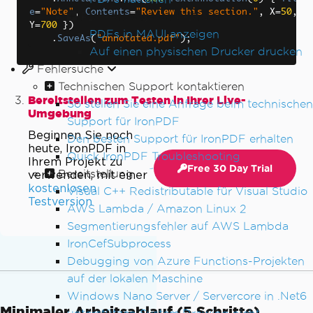
e
=
"Note"
,
Contents
=
"Review this section."
,
 X
=
50
,
PDF-Anzeige und -Druck
Y
=
700
})
PDFs in MAUI anzeigen
.
SaveAs
(
"annotated.pdf"
);
Auf einen physischen Drucker drucken
Fehlersuche
Technischen Support kontaktieren
Bereitstellen zum Testen in Ihrer Live-
So stellen Sie eine Anfrage beim technischen
Umgebung
Support für IronPDF
Beginnen Sie noch
Den besten Support für IronPDF erhalten
heute, IronPDF in
Quick IronPDF Troubleshooting
Ihrem Projekt zu
Free 30 Day Trial
Bereitstellung
verwenden, mit einer
kostenlosen
Visual C++ Redistributable für Visual Studio
Testversion
AWS Lambda / Amazon Linux 2
Segmentierungsfehler auf AWS Lambda
IronCefSubprocess
Debugging von Azure Functions-Projekten
auf der lokalen Maschine
Windows Nano Server / Servercore in .Net6
Minimaler Arbeitsablauf (5 Schritte)