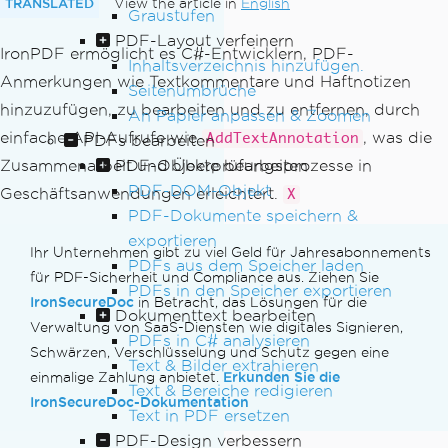
TRANSLATED
View the article in
English
Graustufen
PDF-Layout verfeinern
IronPDF ermöglicht es C#-Entwicklern, PDF-
Inhaltsverzeichnis hinzufügen.
Anmerkungen wie Textkommentare und Haftnotizen
Seitenumbrüche
hinzuzufügen, zu bearbeiten und zu entfernen, durch
An Papier anpassen & Zoomen
einfache API-Aufrufe wie
, was die
AddTextAnnotation
PDFs bearbeiten
PDF-Objekte bearbeiten
Zusammenarbeit und Überprüfungsprozesse in
PDF-DOM-Objekt
Geschäftsanwendungen erleichtert.
X
PDF-Dokumente speichern &
exportieren
Ihr Unternehmen gibt zu viel Geld für Jahresabonnements
PDFs aus dem Speicher laden
für PDF-Sicherheit und Compliance aus. Ziehen Sie
PDFs in den Speicher exportieren
IronSecureDoc
in Betracht, das Lösungen für die
Dokumenttext bearbeiten
Verwaltung von SaaS-Diensten wie digitales Signieren,
PDFs in C# analysieren
Schwärzen, Verschlüsselung und Schutz gegen eine
Text & Bilder extrahieren
Erkunden Sie die
einmalige Zahlung anbietet.
Text & Bereiche redigieren
IronSecureDoc-Dokumentation
Text in PDF ersetzen
PDF-Design verbessern