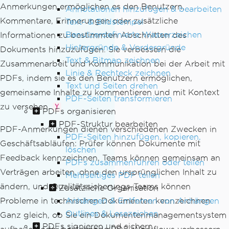
Anmerkungen ermöglichen es den Benutzern,
Annotationen hinzufügen & bearbeiten
Kommentare, Erinnerungen oder zusätzliche
Text- & Bildstempel
Benutzerdefinierte Wasserzeichen
Informationen zu bestimmten Abschnitten des
Hintergründe & Vordergründe
Dokuments hinzuzufügen. Sie verbessern die
Text & Bitmap zeichnen
Zusammenarbeit und Kommunikation bei der Arbeit mit
Linie & Rechteck zeichnen
PDFs, indem sie es den Benutzern ermöglichen,
Text und Seiten drehen
gemeinsame Inhalte zu kommentieren und mit Kontext
PDF-Seiten transformieren
zu versehen.
Y
PDFs organisieren
PDF-Struktur bearbeiten
PDF-Anmerkungen dienen verschiedenen Zwecken in
PDF-Seiten hinzufügen, kopieren,
Geschäftsabläufen: Prüfer können Dokumente mit
löschen
Feedback kennzeichnen, Teams können gemeinsam an
PDFs zusammenführen oder teilen
Verträgen arbeiten, ohne den ursprünglichen Inhalt zu
Mehrseitiges PDF teilen
ändern, und Qualitätssicherungs-Teams können
Zusätzliche Organisation
Anhängen & Entfernen von Anhängen
Probleme in technischen Dokumenten kennzeichnen.
Outlines & Lesezeichen
Ganz gleich, ob Sie ein Dokumentenmanagementsystem
PDFs signieren und sichern