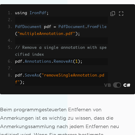
using 
IronPdf
;
PdfDocument
 pdf 
=
PdfDocument
.
FromFile
(
"multipleAnnotation.pdf"
);
// Remove a single annotation with spe
cified index
pdf
.
Annotations
.
RemoveAt
(
1
);
pdf
.
SaveAs
(
"removeSingleAnnotation.pd
f"
);
VB
C#
Beim programmgesteuerten Entfernen von
Anmerkungen ist es wichtig zu wissen, dass die
Anmerkungssammlung nach jedem Entfernen neu
indiziert wird. Wenn Sie mehrere bestimmte