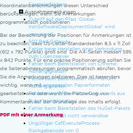
Formularfeldern
Koordinatenberechnungen diesen Unterschied
Ausnahmemeldungen
berücksichtigen, wenn Sie Anmerkungen
Zugriff auf den Pfad 'Global-
programmatisch positionieren.
IronSoftwareDeploymentGlobal' wird
verweigert
Bei der Berechnung der Positionen für Anmerkungen ist
502 Bad Gateway
zu beachten, dass US-Letter-Standardseiten 8,5 x 11 Zoll
Fehler beim Herstellen einer Verbindung
(612 x 792 Punkte) groß sind. Die A4-Seiten messen 595
zum Lizenzserver
x 842 Punkte. Für eine präzise Positionierung sollten Sie
Fehler beim Bereitstellen von Chrome-
die Seitenabmessungen programmatisch abrufen, bevor
Abhängigkeiten
Sie die Anmerkungen platzieren. Dies ist besonders
Fehler beim Bereitstellen von Pdfium-
wichtig, wenn mit
angepassten Papierformaten
Abhängigkeiten
Fehler beim Öffnen eines Dokuments aus
gearbeitet wird oder wenn die Platzierung von
Byte: 'bad allocation'
Kommentaren auf der Grundlage des Inhalts erfolgt.
Fehler beim Bereitstellen des NuGet-Pakets
PDF mit einer Anmerkung
GPU-Prozess ist nicht verwendbar
Ungültiger CefExecuteProcess-
Rückgabecode von 0