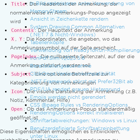
In Bild rasterisieren unter Verwendung von
: Der Headertext der Anmerkung, der
Title
MemoryStream
normalerweise im Anmerkungs-Popup angezeigt
Ansicht in Zeichenkette rendern
wird
System.Drawing.Common Alternativen
: Der Haupttext der Anmerkung
Contents
(.NET 7 & Nicht-Windows)
,
: Die Koordinaten, die angeben, wo das
X
Y
Tabellenköpfe
Anmerkungssymbol auf der Seite erscheint
Verwendung von ReadyToRun-Kompilierung
: Die nullbasierte Seitenzahl, auf der die
PageIndex
IronPdf.Slim v2025.5.6
Anmerkung platziert werden soll
Bereitstellungsausnahme
ClickOnce Versionsinkompatibilität
: Eine optionale Betreffzeile zur
Subject
.NET Framework stürzt mit Prefer32Bit ab
Kategorisierung von Anmerkungen
PDF/UA rendert grauen Hintergrund
: Die visuelle Darstellung der Anmerkung (z.B.
Icon
Emojis werden nicht gerendert
Notiz, Kommentar, Hilfe)
CSS @page Rules vs RenderingOptions
: Ob das Anmerkungs-Popup standardmäßig
Open
RenderingOptions korrekt initialisieren
geöffnet ist
Schriftartabweichungen: Windows vs Linux
Benutzerdefinierte Schriftsatzeinbettung
Diese Eigenschaften ermöglichen es Entwicklern,
unter Linux