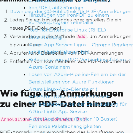
unterstützen System.Drawing nicht
IronPDF Laufzeitordner
Download der C#-Bibliothek für PDF-Anmerkungen
Hinzufügen von IronPDF zu einem
Laden Sie ein bestehendes oder erstellen Sie ein
Softwareprogramm-Installer
neues PDF-Dokument
Red Hat Enterprise Linux (RHEL)
Verwenden Sie die Methode
, um Anmerkungen
Add
Unterstützung
Azure App Service Linux - Chrome Renderer
hinzuzufügen
schlägt beim Kaltstart fehl
Abrufen und Bearbeiten von PDF-Anmerkungen
Behebung von gRPC-Verbindungsfehlern in
Entfernen von Kommentaren aus PDF-Dokumenten
Azure-Containern
Lösen von Azure-Pipeline-Fehlern bei der
Bereitstellung von Azure-Funktionen
Azure Linux-App-Dienste mit
Wie füge ich Anmerkungen
WEBSITE_RUN_FROM_PACKAGE
zu einer PDF-Datei hinzu?
Fehlerbehebung bei der Bereitstellung für
Azure Linux App Service
Azure App Service (Debian 10 Buster) -
Annotations
Title
Contents
X
Y
Fehlende Paketabhängigkeiten
PDF-Anmerkungen ermöglichen das Hinzufügen von