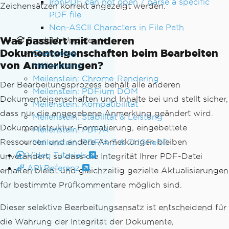
IronPDF can not open / parse a specific
Zeichensätzen korrekt angezeigt werden.
PDF file
Non-ASCII Characters in File Path
Was passiert mit anderen
Produkt-Updates
Dokumenteigenschaften beim Bearbeiten
Changelog
von Anmerkungen?
Meilensteine
Meilenstein: Chrome-Rendering
Der Bearbeitungsprozess behält alle anderen
Meilenstein: PDFium DOM
Dokumenteigenschaften und Inhalte bei und stellt sicher,
Meilenstein: Kompatibilität
dass nur die angegebene Anmerkung geändert wird.
Meilenstein: Stabilität & Leistung
Dokumentstruktur, Formatierung, eingebettete
Meilenstein: PDF/A
Ressourcen und andere Anmerkungen bleiben
Meilenstein: PDF/A-3 & ZUGFeRD
Video Tutorials
unverändert, so dass die Integrität Ihrer PDF-Datei
API Referenz
erhalten bleibt und gleichzeitig gezielte Aktualisierungen
für bestimmte Prüfkommentare möglich sind.
Dieser selektive Bearbeitungsansatz ist entscheidend für
die Wahrung der Integrität der Dokumente,