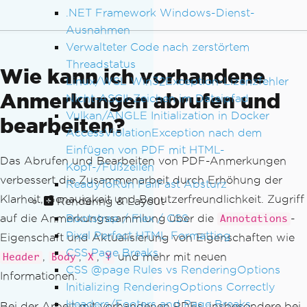
.NET Framework Windows-Dienst-
Ausnahmen
Verwalteter Code nach zerstörtem
Threadstatus
Wie kann ich vorhandene
Linux/WSL Win32Exception-Lizenzfehler
Anmerkungen abrufen und
Nicht-ASCII-Zeichen im Dateipfad
Vulkan/ANGLE Initialization in Docker
bearbeiten?
AccessViolationException nach dem
Einfügen von PDF mit HTML-
Das Abrufen und Bearbeiten von PDF-Anmerkungen
Kopf-/Fußzeilen
verbessert die Zusammenarbeit durch Erhöhung der
ReadyToRun FailFast Absturz
Klarheit, Genauigkeit und Benutzerfreundlichkeit. Zugriff
Rendering & Layout
Bootstrap / Flex / CSS
auf die Anmerkungssammlung über die
-
Annotations
Pixel Perfect HTML Formatting
Eigenschaft und Aktualisierung von Eigenschaften wie
CSS Page Breaks
,
,
,
und mehr mit neuen
Header
Body
X
Y
CSS @page Rules vs RenderingOptions
Informationen.
Initializing RenderingOptions Correctly
Headers/Footers and Page Breaks
Bei der Arbeit mit vorhandenen PDFs, insbesondere bei