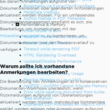
bei denen Anmerkungen aufgrund von
Bookmarks via ExtractTextFromPage
Dokumentrevisionen oder geänderten Anforderungen
MetaData Visibility
aktualisiert werden müssen. Für ein umfassendes
Author Names in PDF Metadata
Dokumentenmanagement empfiehlt es sich, die
Performance & Memory
Bearbeitung von Anmerkungen mit der
Initial render is slow
Metadatenmanipulation
zu kombinieren, um
IronPDF Performance Assistance
Dokumentversionen und den Revisionsverlauf zu
Render Delay & Timeout
Timeout while rendering PDF
verfolgen.
HTML Rendering Overhead
UpdatedChrome Performance
Warum sollte ich vorhandene
Memory Leak in IronPDF
Anmerkungen bearbeiten?
CEF/Chromium Memory Usage
Monitor Memory in Linux/WSL
Die Bearbeitung von Anmerkungen ist in kollaborativen
IronPDF LinxARM Cannot Allocate Memory
Dokumenten-Workflows unerlässlich, wenn
Error while opening document from bytes:
Rückmeldungen aufgrund von Überarbeitungen
'bad allocation'
aktualisiert werden müssen, mehrdeutige Kommentare
Orphaned CEF Processes on macOS ARM
geklärt werden müssen oder Anmerkungen aufgrund