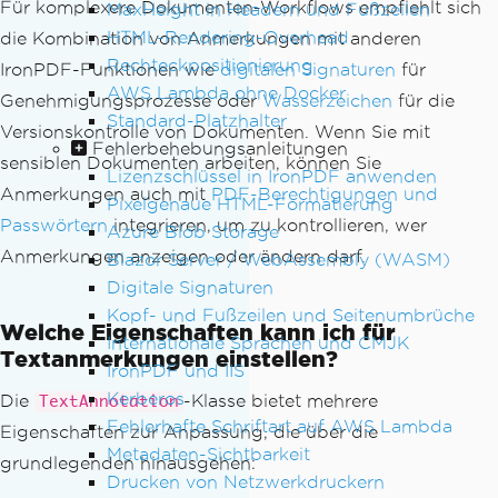
Für komplexere Dokumenten-Workflows empfiehlt sich
MaxHeight in Headern und Fußzeilen
HTML-Rendering-Overhead
die Kombination von Anmerkungen mit anderen
Rechteckpositionierung
IronPDF-Funktionen wie
digitalen Signaturen
für
AWS Lambda ohne Docker
Genehmigungsprozesse oder
Wasserzeichen
für die
Standard-Platzhalter
Versionskontrolle von Dokumenten. Wenn Sie mit
Fehlerbehebungsanleitungen
sensiblen Dokumenten arbeiten, können Sie
Lizenzschlüssel in IronPDF anwenden
Anmerkungen auch mit
PDF-Berechtigungen und
Pixelgenaue HTML-Formatierung
Passwörtern
integrieren, um zu kontrollieren, wer
Azure Blob Storage
Anmerkungen anzeigen oder ändern darf.
Blazor Server / WebAssembly (WASM)
Digitale Signaturen
Kopf- und Fußzeilen und Seitenumbrüche
Welche Eigenschaften kann ich für
Internationale Sprachen und CMJK
Textanmerkungen einstellen?
IronPDF und IIS
Kerberos
Die
-Klasse bietet mehrere
TextAnnotation
Fehlerhafte Schriftart auf AWS Lambda
Eigenschaften zur Anpassung, die über die
Metadaten-Sichtbarkeit
grundlegenden hinausgehen:
Drucken von Netzwerkdruckern