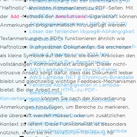
Fehlerbehebung bei der Bereitstellung für
"Haftnotiz"-ähnlichen Kommentaren zu PDF-Seiten. Mit
IronPdf auf Debian 10 (Buster)
IronPDF Azure/Linux Ubuntu 24.04
der
-Methode der
-Eigenschaft können
Add
Annotations
Abhängigkeitsproblem (.NET 9/.NET 10)
Anmerkungen programmatisch hinzugefügt werden.
Lösen der fehlenden libjpeg8-Abhängigkeit
Textanmerkungen in PDFs funktionieren ähnlich wie
auf Debian 12
Docker-Build schlägt aufgrund von xorg-x11-
Haftnotizen in physischen Dokumenten. Sie erscheinen
utils auf Amazon Linux 2023 fehl
als kleine Symbole auf der Seite, die beim Anklicken den
Google Cloud Run-Bereitstellung
vollständigen Kommentartext anzeigen. Dieser nicht-
AWS Lambda Docker libnss3-Fehler
intrusive Ansatz sorgt dafür, dass das Dokument lesbar
AWS Lambda .NET 8 Chromium-Binärdatei
bleibt und gleichzeitig wichtige Feedback-Mechanismen
Fehlende Abhängigkeiten in Lambda-
bietet. Bei der Arbeit mit
HTML-zu-PDF-
Bereitstellung
Konvertierungen
können Sie nach der Konvertierung
Größe des Runtimes-Verzeichnisses
Anmerkungen hinzufügen, um Bereiche zu markieren,
reduzieren
Linux ARM64 in Docker
die überprüft werden müssen, oder um zusätzlichen
Windows Server Core Container
Kontext zu liefern. Diese Funktionalität ist besonders
CustomDeploymentDirectory in Lambda
nützlich, wenn sie mit
JavaScript-Rendering
für