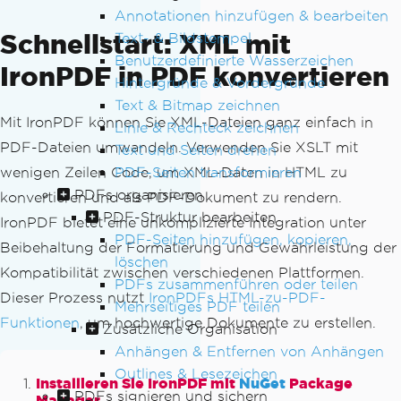
Annotationen hinzufügen & bearbeiten
Schnellstart: XML mit
Text- & Bildstempel
Benutzerdefinierte Wasserzeichen
IronPDF in PDF konvertieren
Hintergründe & Vordergründe
Text & Bitmap zeichnen
Mit IronPDF können Sie XML-Dateien ganz einfach in
Linie & Rechteck zeichnen
PDF-Dateien umwandeln. Verwenden Sie XSLT mit
Text und Seiten drehen
PDF-Seiten transformieren
wenigen Zeilen Code, um XML-Daten in HTML zu
PDFs organisieren
konvertieren und als PDF-Dokument zu rendern.
PDF-Struktur bearbeiten
IronPDF bietet eine unkomplizierte Integration unter
PDF-Seiten hinzufügen, kopieren,
Beibehaltung der Formatierung und Gewährleistung der
löschen
Kompatibilität zwischen verschiedenen Plattformen.
PDFs zusammenführen oder teilen
Dieser Prozess nutzt
IronPDFs HTML-zu-PDF-
Mehrseitiges PDF teilen
Funktionen
, um hochwertige Dokumente zu erstellen.
Zusätzliche Organisation
Anhängen & Entfernen von Anhängen
Outlines & Lesezeichen
Installieren Sie IronPDF mit
NuGet
Package
PDFs signieren und sichern
Manager