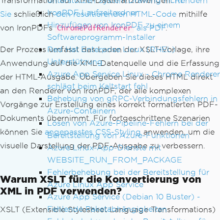
unterstützen System.Drawing nicht
Transformation auf XML-Daten anzuwenden.
Rendern
IronPDF Laufzeitordner
Sie
schließlich
den resultierenden HTML-Code
mithilfe
Hinzufügen von IronPDF zu einem
von IronPDFs
als PDF
.
ChromePdfRenderer
Softwareprogramm-Installer
Red Hat Enterprise Linux (RHEL)
Der Prozess umfasst das Laden der XSLT-Vorlage, ihre
Unterstützung
Anwendung auf die XML-Datenquelle und die Erfassung
Azure App Service Linux - Chrome Renderer
der HTML-Ausgabe. Übergeben Sie dieses HTML direkt
schlägt beim Kaltstart fehl
an den Renderer von IronPDF, der alle komplexen
Behebung von gRPC-Verbindungsfehlern in
Vorgänge zur Erstellung eines korrekt formatierten PDF-
Azure-Containern
Dokuments übernimmt. Für fortgeschrittene Szenarien
Lösen von Azure-Pipeline-Fehlern bei der
können Sie
angepasstes CSS-Styling
anwenden, um die
Bereitstellung von Azure-Funktionen
visuelle Darstellung der PDF-Ausgabe zu verbessern.
Azure Linux-App-Dienste mit
WEBSITE_RUN_FROM_PACKAGE
Fehlerbehebung bei der Bereitstellung für
Warum XSLT für die Konvertierung von
Azure Linux App Service
XML in PDF verwenden?
Azure App Service (Debian 10 Buster) -
Fehlende Paketabhängigkeiten
XSLT (Extensible Stylesheet Language Transformations)