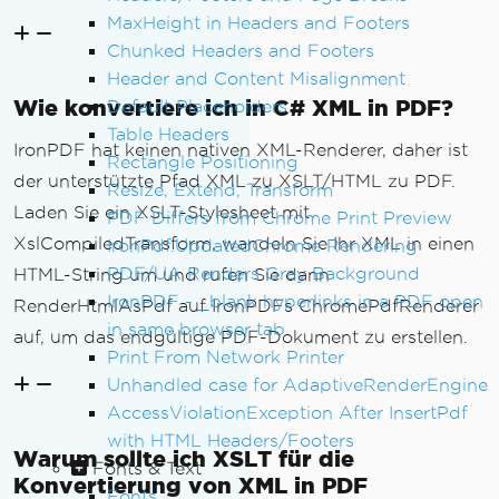
MaxHeight in Headers and Footers
Chunked Headers and Footers
Header and Content Misalignment
Wie konvertiere ich in C# XML in PDF?
Default Placeholders
Table Headers
IronPDF hat keinen nativen XML-Renderer, daher ist
Rectangle Positioning
der unterstützte Pfad XML zu XSLT/HTML zu PDF.
Resize, Extend, Transform
Laden Sie ein XSLT-Stylesheet mit
PDF Differs from Chrome Print Preview
XslCompiledTransform, wandeln Sie Ihr XML in einen
IronPdf.UpdatedChrome Rendering
PDF/UA Renders Gray Background
HTML-String um und rufen Sie dann
IronPDF - _blank hyperlinks in a PDF open
RenderHtmlAsPdf auf IronPDFs ChromePdfRenderer
in same browser tab
auf, um das endgültige PDF-Dokument zu erstellen.
Print From Network Printer
Unhandled case for AdaptiveRenderEngine
AccessViolationException After InsertPdf
with HTML Headers/Footers
Warum sollte ich XSLT für die
Fonts & Text
Konvertierung von XML in PDF
Fonts