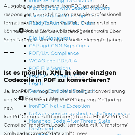
IronPDF 'using' Declaration
Ausgabe zu verbessern. IronPDF unterstützt
Reduce Size with Base64 Headers
responsives CSS-Styling, so dass Sie professionell
Use ReadyToRun Compilation
formatierte PDFs aus Ihren XML-Daten erstellen
ReadyToRun FailFast Crash
Security, Signatures & Compliance
können, wobei Sie die vollständige Kontrolle über
Digital Signatures
Schriftarten, Layouts und visuelle Elemente haben.
CSP and CNG Signatures
PDF/UA Compliance
WCAG and PDF/UA
PDF File Versions
Ist es möglich, XML in einer einzigen
IronPDF - Security CVE
Codezeile in PDF zu konvertieren?
Log4j
Sophos Shellcode Detection
Ja, IronPDF ermöglicht die einzeilige Konvertierung
Exception Messages
von XML in PDF durch Verkettung von Methoden:
IronPDF Native Exception
new
Network service crashed, restarting service
IronPdf.ChromePdfRenderer().RenderHtmlAsPdf(Xsl
Managed Code After Thread State
CompiledTransform.Load("template.xslt").Transform(
Destroyed
XmlReader.Create("data.xml"), new