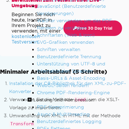
Bereitstellen zum Testen in Ihrer Live-
Umgebung
JavaScript (Benutzerdefinierte
Verzögerungen)
Beginnen Sie noch
heute, IronPDF in
WaitFor verwenden, um das PDF-
Ihrem Projekt zu
Rendern zu verzögern
Free 30 Day Trial
verwenden, mit einer
Schriftarten (Web & Icon)
kostenlosen
Testversion
SVG-Grafiken verwenden
Schriften verwalten
Benutzerdefinierte Trennung
Unterstützung von UTF-8 und
Minimaler Arbeitsablauf (5 Schritte)
internationalen Sprachen
Basis-URLs & Asset-Encoding
Installation der C#-Bibliothek für den XML-zu-PDF-
WebGL-Seiten rendern
Konverter
Chrome PDF-Rendering-Engine
Verwenden Sie die Methode
, um die XSLT-
Leistung und Kompression
Load
PDF-Komprimierung
Vorlage zu importieren
Async & Multithreading
Umwandlung von XML in HTML mit der Methode
Benutzerdefiniertes Logging
Transform
PDFs flattenen