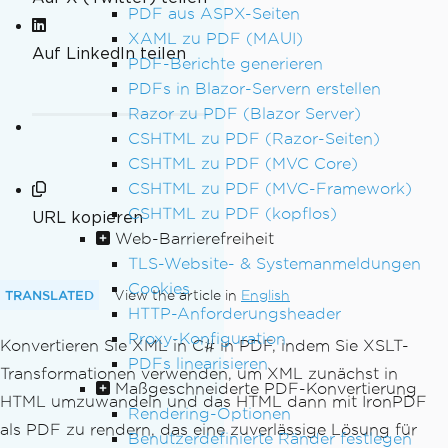
PDF aus ASPX-Seiten
XAML zu PDF (MAUI)
Auf LinkedIn teilen
PDF-Berichte generieren
PDFs in Blazor-Servern erstellen
Razor zu PDF (Blazor Server)
CSHTML zu PDF (Razor-Seiten)
CSHTML zu PDF (MVC Core)
CSHTML zu PDF (MVC-Framework)
CSHTML zu PDF (kopflos)
URL kopieren
Web-Barrierefreiheit
TLS-Website- & Systemanmeldungen
Cookies
TRANSLATED
View the article in
English
HTTP-Anforderungsheader
Proxy-Konfiguration
Konvertieren Sie XML in C# in PDF, indem Sie XSLT-
PDFs linearisieren
Transformationen verwenden, um XML zunächst in
Maßgeschneiderte PDF-Konvertierung
HTML umzuwandeln und das HTML dann mit IronPDF
Rendering-Optionen
als PDF zu rendern, das eine zuverlässige Lösung für
Benutzerdefinierte Ränder festlegen