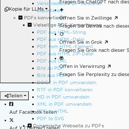
Fragen Sie ChatGPT nach dies
Verschiedene PDF-Versionen
Kopie für LLMs
exportieren
PDFs konvertieren
Öffnen Sie in Zwillinge
Vielseitige PDF-Konvertierung
Fragen Sie Gemini nach dieser
PDF aus HTML-String
PDF aus HTML-Datei
Öffnen Sie in Grok
PDF vom HTML-Element
Fragen Sie Grok nach dieser S
PDF aus HTML ZIP-Datei
PDF aus URL
Offen in Verwirrung
Bild zu PDF
Fragen Sie Perplexity zu dies
Bild aus PDF
DOCX in PDF umwandeln
RTF in PDF konvertieren
Teilen
MD in PDF umwandeln
XML in PDF umwandeln
PDF zu HTML
Auf Facebook teilen
PDF to SVG
Dynamische Webseite zu PDFs
Auf X (Twitter) teilen