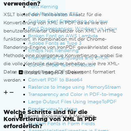
verwenden?
Font Kerning
Add Fonts Using CSS
XSLT bietet den flexibelsten Ansatz für die
Custom Font Embedding on Linux
Konvertierung von XML in PDF, da es wie ein
Font Discrepancies: Windows vs Linux
benutzerdefinierter Übersetzer von XML in HTML
Broken Font on AWS Lambda
funktioniert. In Kombination mit der Chrome-
Adobe Fonts as Type 3
Rendering-Engine von IronPDF gewährleistet diese
Emojis Not Rendering
Methode eine pixelgenaue Konvertierung, wobei Sie
International Languages and CMJK
die volle Kontrolle darüber behalten, wie Ihre XML-
Out-of-Order Text Extraction
Daten im endgültigen PDF-Dokument formatiert
Export, Images & Streams
Convert PDF to Base64
werden.
Rasterize to Image using MemoryStream
Transparency and Color in PDF-to-Image
Large Output Files Using ImageToPDF
Render view to string
Welche Schritte sind für die
Forms, Bookmarks & Metadata
Konvertierung von XML in PDF
Custom Fonts in Form Fields
erforderlich?
AccessViolationException in Forms