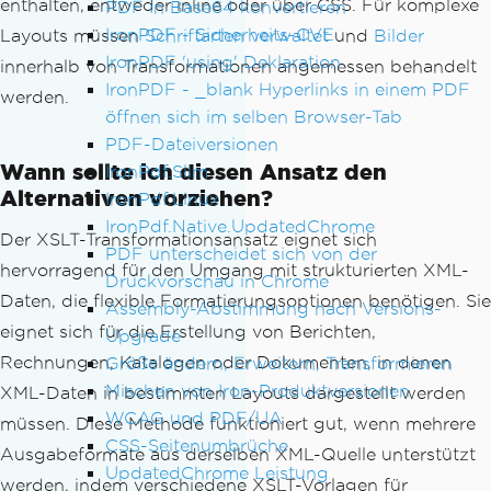
enthalten, entweder inline oder über CSS. Für komplexe
PDF in Base64 konvertieren
IronPDF - Sicherheits-CVE
Layouts müssen
Schriftarten verwaltet
und
Bilder
IronPDF 'using' Deklaration
innerhalb von Transformationen angemessen behandelt
IronPDF - _blank Hyperlinks in einem PDF
werden.
öffnen sich im selben Browser-Tab
PDF-Dateiversionen
Wann sollte ich diesen Ansatz den
IronPdf.Slim
Alternativen vorziehen?
IronPdf.Linux
IronPdf.Native.UpdatedChrome
Der XSLT-Transformationsansatz eignet sich
PDF unterscheidet sich von der
hervorragend für den Umgang mit strukturierten XML-
Druckvorschau in Chrome
Daten, die flexible Formatierungsoptionen benötigen. Sie
Assembly-Abstimmung nach Versions-
eignet sich für die Erstellung von Berichten,
Upgrade
Rechnungen, Katalogen oder Dokumenten, in denen
Größe ändern, Erweitern, Transformieren
Mischen von Iron-Produktversionen
XML-Daten in bestimmten Layouts dargestellt werden
WCAG und PDF/UA
müssen. Diese Methode funktioniert gut, wenn mehrere
CSS-Seitenumbrüche
Ausgabeformate aus derselben XML-Quelle unterstützt
UpdatedChrome Leistung
werden, indem verschiedene XSLT-Vorlagen für