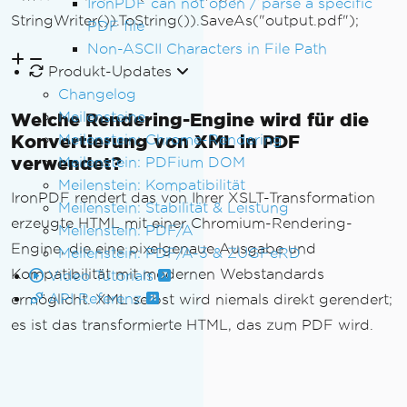
IronPDF can not open / parse a specific
StringWriter()).ToString()).SaveAs("output.pdf");
PDF file
Non-ASCII Characters in File Path
Produkt-Updates
Changelog
Meilensteine
Welche Rendering-Engine wird für die
Konvertierung von XML in PDF
Meilenstein: Chrome-Rendering
verwendet?
Meilenstein: PDFium DOM
Meilenstein: Kompatibilität
IronPDF rendert das von Ihrer XSLT-Transformation
Meilenstein: Stabilität & Leistung
erzeugte HTML mit einer Chromium-Rendering-
Meilenstein: PDF/A
Engine, die eine pixelgenaue Ausgabe und
Meilenstein: PDF/A-3 & ZUGFeRD
Kompatibilität mit modernen Webstandards
Video Tutorials
API Referenz
ermöglicht. XML selbst wird niemals direkt gerendert;
es ist das transformierte HTML, das zum PDF wird.