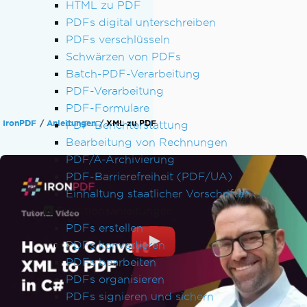
HTML zu PDF
PDFs digital unterschreiben
PDFs verschlüsseln
Schwärzen von PDFs
Batch-PDF-Verarbeitung
PDF-Verarbeitung
PDF-Formulare
IronPDF
Anleitungen
XML zu PDF
PDF-Berichterstattung
Bearbeitung von Rechnungen
PDF/A-Archivierung
PDF-Barrierefreiheit (PDF/UA)
Einhaltung staatlicher Vorschriften
Funktionsanleitungen
PDFs erstellen
PDFs konvertieren
PDFs bearbeiten
PDFs organisieren
PDFs signieren und sichern