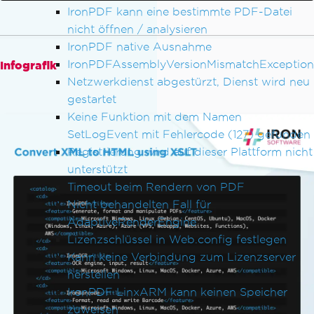
IronPDF kann eine bestimmte PDF-Datei
nicht öffnen / analysieren
IronPDF native Ausnahme
IronPDFAssemblyVersionMismatchException
Infografik
Netzwerkdienst abgestürzt, Dienst wird neu
gestartet
Keine Funktion mit dem Namen
SetLogEvent mit Fehlercode (127) gefunden
Registrierung wird auf dieser Plattform nicht
unterstützt
Timeout beim Rendern von PDF
Nicht behandelten Fall für
AdaptiveRenderEngine
Lizenzschlüssel in Web.config festlegen
Kann keine Verbindung zum Lizenzserver
herstellen
IronPDF LinxARM kann keinen Speicher
zuweisen