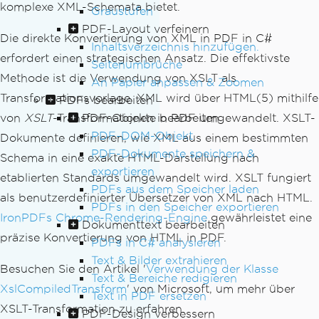
komplexe XML-Schemata bietet.
Graustufen
PDF-Layout verfeinern
Die direkte Konvertierung von XML in PDF in C#
Inhaltsverzeichnis hinzufügen.
erfordert einen strategischen Ansatz. Die effektivste
Seitenumbrüche
Methode ist die Verwendung von XSLT als
An Papier anpassen & Zoomen
Transformationsvorlage. XML wird über HTML(5) mithilfe
PDFs bearbeiten
PDF-Objekte bearbeiten
von
XSLT
-Transformationen in PDF umgewandelt. XSLT-
PDF-DOM-Objekt
Dokumente definieren, wie XML aus einem bestimmten
PDF-Dokumente speichern &
Schema in eine exakte HTML-Darstellung nach
exportieren
etablierten Standards umgewandelt wird. XSLT fungiert
PDFs aus dem Speicher laden
als benutzerdefinierter Übersetzer von XML nach HTML.
PDFs in den Speicher exportieren
IronPDFs Chrome-Rendering-Engine
gewährleistet eine
Dokumenttext bearbeiten
präzise Konvertierung von HTML in PDF.
PDFs in C# analysieren
Text & Bilder extrahieren
Besuchen Sie den Artikel '
Verwendung der Klasse
Text & Bereiche redigieren
XslCompiledTransform
' von Microsoft, um mehr über
Text in PDF ersetzen
XSLT-Transformation zu erfahren.
PDF-Design verbessern