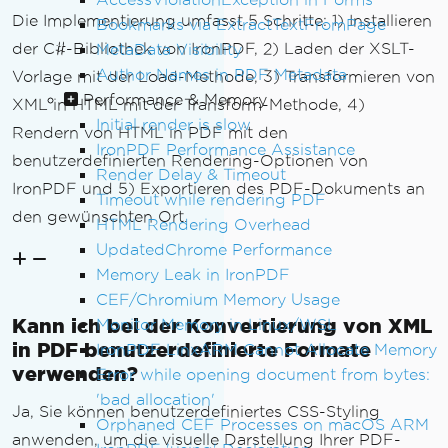
Die Implementierung umfasst 5 Schritte: 1) Installieren
Bookmarks via ExtractTextFromPage
der C#-Bibliothek von IronPDF, 2) Laden der XSLT-
MetaData Visibility
Author Names in PDF Metadata
Vorlage mit der Load-Methode, 3) Transformieren von
Performance & Memory
XML in HTML mit der Transform-Methode, 4)
Initial render is slow
Rendern von HTML in PDF mit den
IronPDF Performance Assistance
benutzerdefinierten Rendering-Optionen von
Render Delay & Timeout
IronPDF und 5) Exportieren des PDF-Dokuments an
Timeout while rendering PDF
den gewünschten Ort.
HTML Rendering Overhead
UpdatedChrome Performance
Memory Leak in IronPDF
CEF/Chromium Memory Usage
Kann ich bei der Konvertierung von XML
Monitor Memory in Linux/WSL
in PDF benutzerdefinierte Formate
IronPDF LinxARM Cannot Allocate Memory
verwenden?
Error while opening document from bytes:
'bad allocation'
Ja, Sie können benutzerdefiniertes CSS-Styling
Orphaned CEF Processes on macOS ARM
anwenden, um die visuelle Darstellung Ihrer PDF-