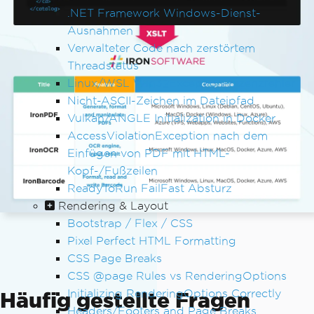
.NET Framework Windows-Dienst-
Ausnahmen
Verwalteter Code nach zerstörtem
Threadstatus
Linux/WSL Win32Exception-Lizenzfehler
Nicht-ASCII-Zeichen im Dateipfad
Vulkan/ANGLE Initialization in Docker
AccessViolationException nach dem
Einfügen von PDF mit HTML-
Kopf-/Fußzeilen
ReadyToRun FailFast Absturz
Rendering & Layout
Bootstrap / Flex / CSS
Pixel Perfect HTML Formatting
CSS Page Breaks
CSS @page Rules vs RenderingOptions
Initializing RenderingOptions Correctly
Häufig gestellte Fragen
Headers/Footers and Page Breaks