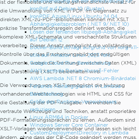
Fehlerbehebung bei der Bereitstellung für
ist der flexibelste und wartungsfreundlichste Ansatz für
IronPdf auf Debian 10 (Buster)
die Umwandlung von XML in PDF. Im Gegensatz zu
IronPDF Azure/Linux Ubuntu 24.04
direkten XML-zu-PDF-Bibliotheken können mit XSLT
Abhängigkeitsproblem (.NET 9/.NET 10)
präzise Transformationsregeln definiert werden, die
Lösen der fehlenden libjpeg8-Abhängigkeit
komplexe XML-Schemata und verschachtelte Strukturen
auf Debian 12
verarbeiten. Dieser Ansatz ermöglicht die vollständige
Docker-Build schlägt aufgrund von xorg-x11-
Kontrolle über das Erscheinungsbild des endgültigen
utils auf Amazon Linux 2023 fehl
Google Cloud Run-Bereitstellung
Dokuments, wobei die Trennung zwischen Daten (XML)
AWS Lambda Docker libnss3-Fehler
und Darstellung (XSLT) beibehalten wird.
AWS Lambda .NET 8 Chromium-Binärdatei
Die Verwendung von XSLT ermöglicht die Nutzung
Fehlende Abhängigkeiten in Lambda-
Bereitstellung
vorhandener Webtechnologien wie HTML und CSS für
Größe des Runtimes-Verzeichnisses
die Gestaltung der PDF-Ausgabe. Verwenden Sie
reduzieren
vertraute Werkzeuge und Techniken, anstatt proprietäre
Linux ARM64 in Docker
PDF-Formatierungssprachen zu lernen. Außerdem sind
Windows Server Core Container
XSLT-Vorlagen wiederverwendbar und lassen sich leicht
CustomDeploymentDirectory in Lambda
ändern, ohne dass der C#-Code geändert werden muss,