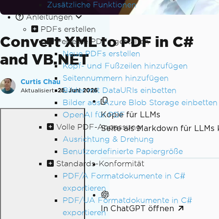
Zusätzliche Funktionen
Anleitungen
PDFs erstellen
Convert XML to PDF in C#
Perfekte PDFs gestalten
Neue PDFs erstellen
and VB.NET
Kopf- und Fußzeilen hinzufügen
Seitennummern hinzufügen
Curtis Chau
Bilder mit DataURIs einbetten
Aktualisiert:
28. Juni 2026
Bilder aus Azure Blob Storage einbetten
Kopie für LLMs
OpenAI für PDF
Volle PDF-Anpassung
Seite als Markdown für LLMs 
Ausrichtung & Drehung
Benutzerdefinierte Papiergröße
Standards-Konformität
PDF/A Formatdokumente in C#
exportieren
PDF/UA Formatdokumente in C#
In ChatGPT öffnen
exportieren