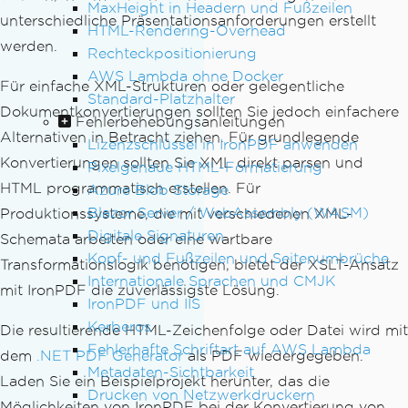
MaxHeight in Headern und Fußzeilen
unterschiedliche Präsentationsanforderungen erstellt
HTML-Rendering-Overhead
werden.
Rechteckpositionierung
AWS Lambda ohne Docker
Für einfache XML-Strukturen oder gelegentliche
Standard-Platzhalter
Dokumentkonvertierungen sollten Sie jedoch einfachere
Fehlerbehebungsanleitungen
Alternativen in Betracht ziehen. Für grundlegende
Lizenzschlüssel in IronPDF anwenden
Konvertierungen sollten Sie XML direkt parsen und
Pixelgenaue HTML-Formatierung
HTML programmatisch erstellen. Für
Azure Blob Storage
Blazor Server / WebAssembly (WASM)
Produktionssysteme, die mit verschiedenen XML-
Digitale Signaturen
Schemata arbeiten oder eine wartbare
Kopf- und Fußzeilen und Seitenumbrüche
Transformationslogik benötigen, bietet der XSLT-Ansatz
Internationale Sprachen und CMJK
mit IronPDF die zuverlässigste Lösung.
IronPDF und IIS
Kerberos
Die resultierende HTML-Zeichenfolge oder Datei wird mit
Fehlerhafte Schriftart auf AWS Lambda
dem
.NET PDF Generator
als PDF wiedergegeben.
Metadaten-Sichtbarkeit
Laden Sie ein Beispielprojekt herunter, das die
Drucken von Netzwerkdruckern
Möglichkeiten von IronPDF bei der Konvertierung von