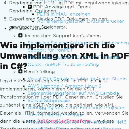
Rendering von HTML in PDF mit benutzerdefinierten
PDF-Anzeige und -Druck
Rendering-Optionen
PDFs in MAUI anzeigen
Exportieren Sie das PDF-Dokument an den
Auf einen physischen Drucker drucken
gewünschten Speicherort
Fehlersuche
Technischen Support kontaktieren
So stellen Sie eine Anfrage beim technischen
Wie implementiere ich die
Support für IronPDF
Umwandlung von XML in PDF
Den besten Support für IronPDF erhalten
in C#?
Quick IronPDF Troubleshooting
Bereitstellung
Visual C++ Redistributable für Visual Studio
Um die Konvertierung von XML in PDF in C# zu
AWS Lambda / Amazon Linux 2
implementieren, kombinieren Sie die XSLT-
Segmentierungsfehler auf AWS Lambda
Transformation mit der PDF-Generierung. Erstellen Sie
IronCefSubprocess
zunächst eine XSLT-Vorlage, die definiert, wie XML-
Debugging von Azure Functions-Projekten
Daten als HTML formatiert werden sollen. Verwenden Sie
auf der lokalen Maschine
dann die Klasse
, um diese
XslCompiledTransform
Windows Nano Server / Servercore in .Net6