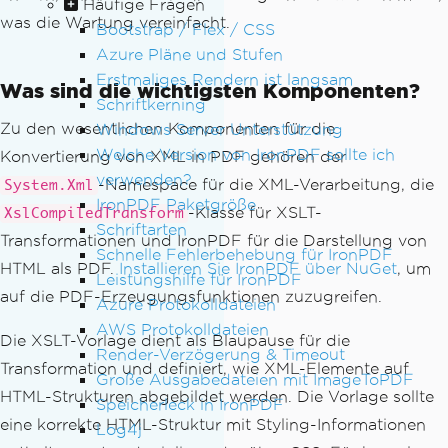
Häufige Fragen
was die Wartung vereinfacht.
Bootstrap / Flex / CSS
Azure Pläne und Stufen
Erstmaliges Rendern ist langsam
Was sind die wichtigsten Komponenten?
Schriftkerning
Zu den wesentlichen Komponenten für die
Windows Server Unterstützung
Welche Version von IronPDF sollte ich
Konvertierung von XML in PDF gehören der
verwenden?
-Namespace für die XML-Verarbeitung, die
System.Xml
IronPDF Paketgröße
-Klasse für XSLT-
XslCompiledTransform
Schriftarten
Transformationen und IronPDF für die Darstellung von
Schnelle Fehlerbehebung für IronPDF
HTML als PDF.
Installieren Sie IronPDF über NuGet
, um
Leistungshilfe für IronPDF
auf die PDF-Erzeugungsfunktionen zuzugreifen.
Azure Protokolldateien
AWS Protokolldateien
Die XSLT-Vorlage dient als Blaupause für die
Render-Verzögerung & Timeout
Transformation und definiert, wie XML-Elemente auf
Große Ausgabedateien mit ImageToPDF
HTML-Strukturen abgebildet werden. Die Vorlage sollte
Speicherleck in IronPDF
eine korrekte HTML-Struktur mit Styling-Informationen
Log4j