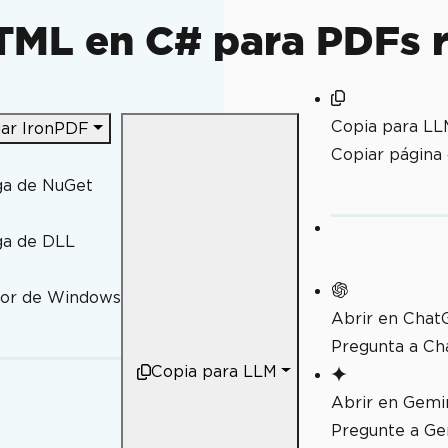
TML en C# para PDFs 
Copia para LL
ar IronPDF
Copiar págin
ga de NuGet
ga de DLL
dor de Windows
Abrir en Chat
Pregunta a Ch
Copia para LLM
orage
Abrir en Gemi
Pregunte a Ge