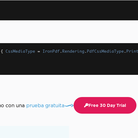
{
CssMediaType
=
IronPdf
.
Rendering
.
PdfCssMediaType
.
Prin
mo con una
prueba gratuita
Free 30 Day Trial