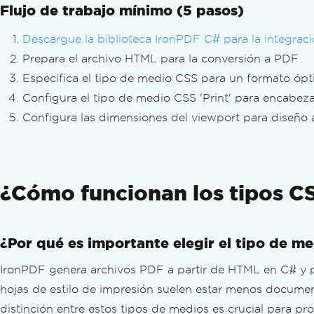
Redactar Texto y Regiones
Flujo de trabajo mínimo (5 pasos)
Reemplazar texto en PDF
Descargue la biblioteca IronPDF C# para la integra
Mejorar el Diseño de PDF
Prepara el archivo HTML para la conversión a PDF
Agregar y Editar Anotaciones
Estampar Texto e Imágenes
Especifica el tipo de medio CSS para un formato ó
Marcas de Agua
Configura el tipo de medio CSS 'Print' para encabez
Fondos y Primeros Planos
Configura las dimensiones del viewport para diseño
Dibujar Texto y Bitmap
Dibujar Línea y Rectángulo
Rotar texto y páginas
Transformar páginas PDF
¿Cómo funcionan los tipos CS
Organizar PDFs
Editar Estructura del PDF
Agregar, copiar y eliminar páginas de P
¿Por qué es importante elegir el tipo de 
Unir o Dividir PDFs
IronPDF genera archivos PDF a partir de HTML en C# y p
Dividir PDF de Varias Páginas
Organización Complementaria
hojas de estilo de impresión suelen estar menos docume
Agregar y Quitar Adjuntos
distinción entre estos tipos de medios es crucial para pr