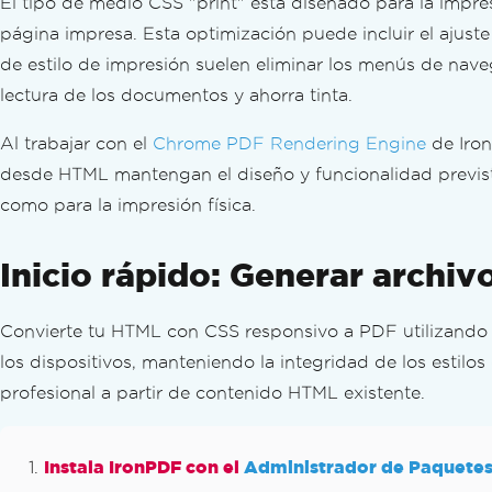
El tipo de medio CSS "print" está diseñado para la impr
Convertir XML a PDF
página impresa. Esta optimización puede incluir el ajuste
PDF a HTML
PDF to SVG
de estilo de impresión suelen eliminar los menús de navega
Página Web Dinámica a PDF
lectura de los documentos y ahorra tinta.
PDF desde páginas ASPX
Al trabajar con el
XAML a PDF (MAUI)
Chrome PDF Rendering Engine
de Iron
Generar reportes en PDF
desde HTML mantengan el diseño y funcionalidad previstos
Crear PDFs en servidores Blazor
como para la impresión física.
Razor a PDF (Blazor Server)
CSHTML a PDF (Páginas Razor)
Inicio rápido: Generar archi
CSHTML a PDF (MVC Core)
CSHTML a PDF (Marco de MVC)
Convierte tu HTML con CSS responsivo a PDF utilizando 
CSHTML a PDF (Sin Interfaz)
los dispositivos, manteniendo la integridad de los estil
Accesibilidad Web
Logins y Sitios TLS
profesional a partir de contenido HTML existente.
Cookies
Encabezado de solicitud HTTP
Instala IronPDF con el
Administrador de Paquete
Configuración de Proxy