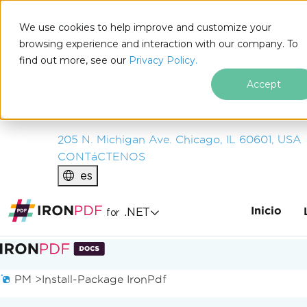
IRON
SOFTWARE
We use cookies to help improve and customize your
PRODUCTOS
browsing experience and interaction with our company. To
find out more, see our
EMPRESA
Privacy Policy.
SOLUCIONES
Accept
RECURSOS
SOBRE NOSOTROS
205 N. Michigan Ave. Chicago, IL 60601, USA
CONTáCTENOS
es
Inicio
.NET
for
Saltar al pie de página
PM >
Install-Package IronPdf