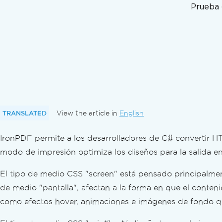
Orientación y Rotación
Prueba 
Tamaño de Papel Personalizado
Cumplimiento de Estándares
Exportar Documentos en Formato PDF/
PDF/UA Accesible
Exportar diferentes versiones de PDF
Convertir PDFs
Conversión Versátil de PDF
PDF desde cadena HTML
PDF desde archivo HTML
TRANSLATED
View the article in
English
PDF desde un Elemento HTML
IronPDF permite a los desarrolladores de C# convertir H
PDF desde archivo ZIP HTML
PDF desde URL
modo de impresión optimiza los diseños para la salida e
Imagen a PDF
El tipo de medio CSS "screen" está pensado principalmente
Imagen desde PDF
de medio "pantalla", afectan a la forma en que el conteni
Convertir DOCX a PDF
Convertir RTF a PDF
como efectos hover, animaciones e imágenes de fondo que 
Convertir MD a PDF