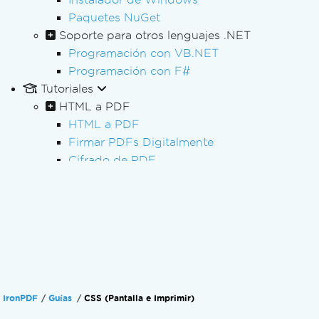
Paquetes NuGet
Soporte para otros lenguajes .NET
Programación con VB.NET
Programación con F#
Tutoriales
HTML a PDF
HTML a PDF
Firmar PDFs Digitalmente
Cifrado de PDF
Redactar PDF
Procesamiento de PDF por lotes
Procesamiento de PDF
Formularios PDF
Informes en PDF
Procesamiento de facturas
Archivo PDF/A
IronPDF
Guías
CSS (Pantalla e Imprimir)
Accesibilidad de PDF (PDF/UA)