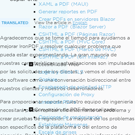
XAML a PDF (MAUI)
Generar reportes en PDF
Crear PDFs en servidores Blazor
TRANSLATED
View the article in
English
Razor a PDF (Blazor Server)
CSHTML a PDF (Páginas Razor)
Agradecemos que se tome el tiempo para ayudarnos a
CSHTML a PDF (MVC Core)
mejorar IronPDF y resolver cualquier problema que
CSHTML a PDF (Marco de MVC)
pueda estar experimentando. La gran mayoría de
CSHTML a PDF (Sin Interfaz)
nuestras características y actualizaciones son impulsadas
Accesibilidad Web
por las solicitudes de los clientes, y vemos el desarrollo
Logins y Sitios TLS
Cookies
de software como una conversación bidireccional entre
Encabezado de solicitud HTTP
nuestros clientes y nuestros desarrolladores.
Configuración de Proxy
Para proporcionar soporte, nuestro equipo de ingeniería
Linearizar PDFs
Conversión de PDF Personalizada
necesitará poder replicar eficientemente un problema y
Opciones de renderización
crear pruebas de regresión. La mayoría de los problemas
Establecer Márgenes
son específicos de la plataforma o del entorno de
Escala de grises