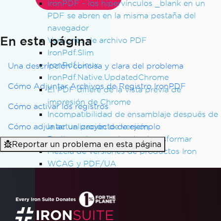
IronPDF - los hipervínculos _blank en un
PDF se abren en la misma pestaña del
navegador
En esta página
Versiones de archivo PDF
IronPdf.Slim
IronPdf.Linux
Una descripción concisa y clara del problema
IronPdf.Native.UpdatedChrome
Cómo Adjuntar Archivos de Registro IronPDF
El PDF difiere de la vista previa de
impresión de Chrome
Cómo activar los registros
Incompatibilidad de ensamblaje después de
Cómo adjuntar un proyecto de ejemplo
la actualización de versión
Redimensionar, extender, transformar
Reportar un problema en esta página
Mezcla de versiones de productos Iron
WCAG y PDF/UA
Saltos de Página CSS
Rendimiento de UpdatedChrome
MaxHeight en encabezados y pies de página
Gasto de renderizado HTML