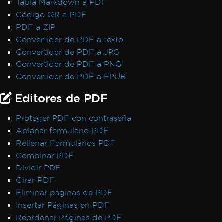
Tabla Markdown a PDF
CSS Page Breaks
Código QR a PDF
CSS @page Rules vs RenderingOptions
PDF a ZIP
Initializing RenderingOptions Correctly
Convertidor de PDF a texto
Headers/Footers and Page Breaks
Convertidor de PDF a JPG
MaxHeight in Headers and Footers
Convertidor de PDF a PNG
Chunked Headers and Footers
Convertidor de PDF a EPUB
Header and Content Misalignment
Editores de PDF
Default Placeholders
Table Headers
Proteger PDF con contraseña
Rectangle Positioning
Aplanar formulario PDF
Resize, Extend, Transform
Rellenar Formularios PDF
PDF Differs from Chrome Print Preview
Combinar PDF
IronPdf.UpdatedChrome Rendering
Dividir PDF
PDF/UA Renders Gray Background
Girar PDF
IronPDF - _blank hyperlinks in a PDF open
Eliminar páginas de PDF
in same browser tab
Insertar Páginas en PDF
Print From Network Printer
Reordenar Páginas de PDF
Unhandled case for AdaptiveRenderEngine