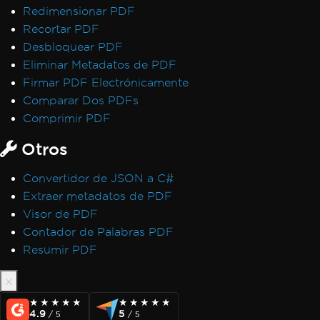
Redimensionar PDF
AccessViolationException After InsertPdf
Recortar PDF
with HTML Headers/Footers
Desbloquear PDF
Fonts & Text
Eliminar Metadatos de PDF
Fonts
Firmar PDF Electrónicamente
Font Kerning
Comparar Dos PDFs
Add Fonts Using CSS
Comprimir PDF
Custom Font Embedding on Linux
Font Discrepancies: Windows vs Linux
Otros
Broken Font on AWS Lambda
Adobe Fonts as Type 3
Convertidor de JSON a C#
Emojis Not Rendering
Extraer metadatos de PDF
International Languages and CMJK
Visor de PDF
Out-of-Order Text Extraction
Contador de Palabras PDF
Export, Images & Streams
Resumir PDF
Convert PDF to Base64
Rasterize to Image using MemoryStream
Transparency and Color in PDF-to-Image
★★★★★
★★★★★
★★★★★
★★★★★
4.9
5
/ 5
/ 5
Large Output Files Using ImageToPDF