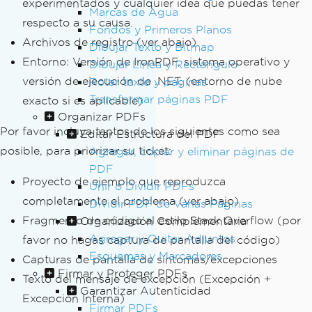
experimentados y cualquier idea que puedas tener
Marcas de Agua
respecto a su causa.
Fondos y Primeros Planos
Archivos de registro (ver abajo)
Dibujar Texto y Bitmap
Entorno: Versión de IronPDF, sistema operativo y
Dibujar Línea y Rectángulo
versión de ejecución de .NET, (entorno de nube
Rotar texto y páginas
Transformar páginas PDF
exacto si es aplicable)
Organizar PDFs
Por favor incluya tantos de los siguientes como sea
Editar Estructura del PDF
posible, para priorizar su ticket:
Agregar, copiar y eliminar páginas de
PDF
Proyecto de ejemplo que reproduzca
Unir o Dividir PDFs
completamente el problema (ver abajo)
Dividir PDF de Varias Páginas
Fragmento de código al estilo Stack Overflow (por
Organización Complementaria
Agregar y Quitar Adjuntos
favor no hagas captura de pantalla del código)
Esquemas y Marcadores
Capturas de pantalla de síntomas/excepciones
Firmar y Proteger PDFs
Texto del mensaje de excepción (Excepción +
Garantizar Autenticidad
Excepción Interna)
Firmar PDFs