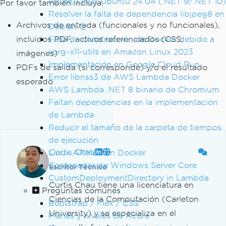
Azure/Linux Ubuntu 24.04 (.NET 9/.NET 10)
Por favor también incluya:
Resolver la falta de dependencia libjpeg8 en
Archivos de entrada (funcionales y no funcionales),
Debian 12
incluidos PDF, activos referenciados (CSS,
Falla de construcción de Docker debido a
xorg-x11-utils en Amazon Linux 2023
imágenes)
Implementación en Google Cloud Run
PDFs de salida (si corresponde) y/o el resultado
Error libnss3 de AWS Lambda Docker
esperado
AWS Lambda .NET 8 binario de Chromium
Faltan dependencias en la implementación
de Lambda
Reducir el tamaño de la carpeta de tiempos
de ejecución
Curtis Chau
Linux ARM64 en Docker
Contenedor de Windows Server Core
Escritor Técnico
CustomDeploymentDirectory in Lambda
Curtis Chau tiene una licenciatura en
Preguntas comunes
Ciencias de la Computación (Carleton
Bootstrap / Flex / CSS
University) y se especializa en el
Planes y niveles de Azure