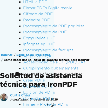
HTML a PDF
Firmar PDFs Digitalmente
Cifrado de PDF
Redactar PDF
Procesamiento de PDF por lotes
Procesamiento de PDF
Formularios PDF
Informes en PDF
Procesamiento de facturas
IronPDF
Solución de Problemas
Archivo PDF/A
Cómo hacer una solicitud de soporte técnico para IronPDF
Accesibilidad de PDF (PDF/UA)
Cumplimiento gubernamental
Solicitud de asistencia
Crear PDFs (facturas y modelos)
Crear PDFs
técnica para IronPDF
Convertir PDFs
Edición de PDFs
Curtis Chau
Organizar PDFs
Actualizado:
21 de abril de 2026
Firmar y Proteger PDFs