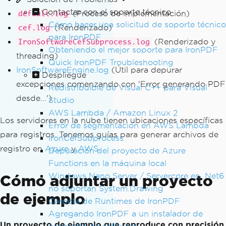
Contactar con el soporte técnico
(Proceso de implementación)
default.log
Cómo hacer una solicitud de soporte técnico
(Renderizado)
cef.log
para IronPDF
(Renderizado y
IronSoftwareCefSubprocess.log
Obteniendo el mejor soporte para IronPDF
threading)
Quick IronPDF Troubleshooting
IronSoftwareEngine.log
(Útil para depurar
Despliegue
excepciones comenzando con 'Error generando PDF
Redistribuible de Visual C++ para Visual
desde...')
Studio
AWS Lambda / Amazon Linux 2
Los servidores en la nube tienen ubicaciones específicas
Error de segmentación en AWS Lambda
para registros. Tenemos guías para generar archivos de
IronCefSubprocess
registro en
Azure
y
AWS
.
Depuración del proyecto de Azure
Functions en la máquina local
Windows Nano Server / Servercore en .Net6
Cómo adjuntar un proyecto
no soportan System.Drawing
de ejemplo
Carpeta de Runtimes de IronPDF
Agregando IronPDF a un instalador de
Un proyecto de ejemplo que reproduce con precisión