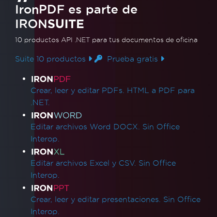
Posicionamiento de rectángulos
IronPDF es parte de
AWS Lambda Sin Docker
IRON
SUITE
Marcadores de posición predeterminados
10 productos API .NET
Guías de solución de problemas
para tus documentos de oficina
Aplicar una clave de licencia en IronPDF
Suite 10 productos
Prueba gratis
Formato HTML píxel perfecto
Enlaces de productos
Azure Blob Storage
Blazor Server / WebAssembly (WASM)
Crear, leer y editar PDFs. HTML a PDF para
Firmas Digitales
.NET.
Encabezados/pies de página y saltos de
página
Editar archivos Word DOCX. Sin Office
Idiomas internacionales y CMJK
Interop.
IronPDF e IIS
Kerberos
Editar archivos Excel y CSV. Sin Office
Fuente rota en AWS Lambda
Interop.
Visibilidad de MetaData
Imprimir desde impresora de red
Crear, leer y editar presentaciones. Sin Office
Rasterizar a imagen utilizando
Interop.