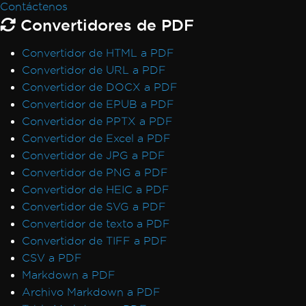
Contáctenos
licencias
Convertidores de PDF
IronPDF LinxARM no puede asignar
memoria
Convertidor de HTML a PDF
Excepciones de servicio de Windows .NET
Convertidor de URL a PDF
Framework
Convertidor de DOCX a PDF
Código gestionado después de destruir el
Convertidor de EPUB a PDF
estado del hilo
Convertidor de PPTX a PDF
Error de licencia de Linux/WSL
Convertidor de Excel a PDF
Win32Exception
Convertidor de JPG a PDF
Caracteres no ASCII en la ruta del archivo
Convertidor de PNG a PDF
Inicialización de Vulkan/ANGLE en Docker
Convertidor de HEIC a PDF
AccessViolationException después de
Convertidor de SVG a PDF
InsertPdf con encabezados/pies de página
Convertidor de texto a PDF
HTML
Convertidor de TIFF a PDF
Fallo de ReadyToRun FailFast
CSV a PDF
Rendering & Layout
Markdown a PDF
Bootstrap / Flex / CSS
Archivo Markdown a PDF
Pixel Perfect HTML Formatting