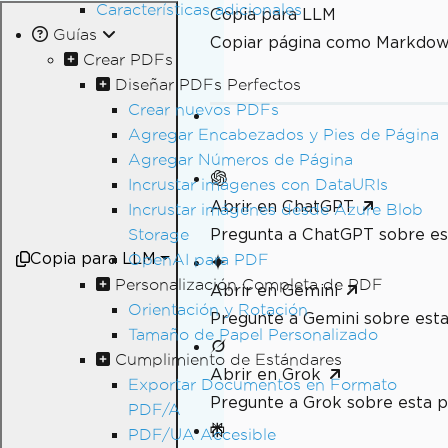
Características adicionales
Copia para LLM
Guías
Copiar página como Markdo
Crear PDFs
Diseñar PDFs Perfectos
Crear nuevos PDFs
Agregar Encabezados y Pies de Página
Agregar Números de Página
Incrustar imágenes con DataURIs
Abrir en ChatGPT
Incrustar imágenes desde Azure Blob
Pregunta a ChatGPT sobre es
Storage
Copia para LLM
OpenAI para PDF
Personalización Completa de PDF
Abrir en Gemini
Orientación y Rotación
Pregunte a Gemini sobre esta
Tamaño de Papel Personalizado
Cumplimiento de Estándares
Abrir en Grok
Exportar Documentos en Formato
Pregunte a Grok sobre esta p
PDF/A
PDF/UA Accesible