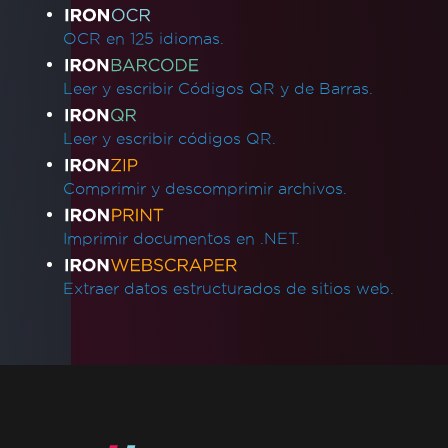
MemoryStream
Renderizar vista a cadena
OCR en 125 idiomas.
Alternativas a System.Drawing.Common
(.NET 7 y no Windows)
Leer y escribir Códigos QR y de Barras.
Encabezados de tabla
Usar compilación ReadyToRun
Leer y escribir códigos QR.
Excepción de despliegue de IronPdf.Slim
v2025.5.6
Comprimir y descomprimir archivos.
Incompatibilidad de versión de ClickOnce
.NET Framework falla con Prefer32Bit
Imprimir documentos en .NET.
PDF/UA muestra un fondo gris
Los emojis no se renderizan
Extraer datos estructurados de sitios web.
Reglas CSS @page vs RenderingOptions
Inicializando correctamente
RenderingOptions
Discrepancias de fuentes: Windows vs Linux
Incorporación de fuentes personalizadas en
Linux