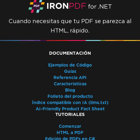
Extracción de texto desordenada
Validación de licencia de ASP.NET Web
Forms
Cuando necesitas que tu PDF se parezca al
Conexión de Docker de IronPdfEngine falla
HTML, rápido.
en macOS ARM
Nombres de Autor en Metadatos del PDF
Agregar Fuentes Usando CSS
DOCUMENTACIÓN
Cumplimiento con PDF/UA
Ejemplos de Código
Errores de guardado de ruta virtual
Guías
Firmas CSP y CNG
Referencia API
Transparencia y color en PDF a imagen
Características
Renderizado IronPdf.UpdatedChrome
Blog
Folleto del producto
Monitorear memoria en Linux/WSL
Índice compatible con IA (llms.txt)
Marcadores a través de
AI-Friendly Product Fact Sheet
ExtractTextFromPage
TUTORIALES
Uso de memoria de CEF/Chromium
Comenzar
Desalineación de encabezado y contenido
HTML a PDF
Fuentes de Adobe como Tipo 3
Edición de PDFs en C#