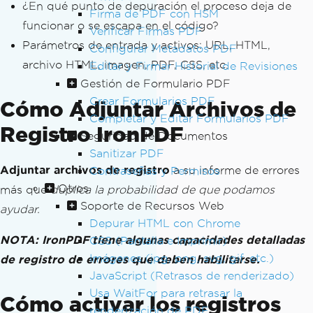
¿En qué punto de depuración el proceso deja de
Firma de PDF con HSM
funcionar o se escapa en el código?
Verificar Firmas PDF
Parámetros de entrada y activos: URL, HTML,
Configurar Metadatos PDF
archivo HTML, imagen, PDF, CSS, etc.
Editar y Firmar Historial de Revisiones
Gestión de Formulario PDF
Crear Formularios PDF
Cómo Adjuntar Archivos de
Completar y Editar Formularios PDF
Registro IronPDF
Seguridad de Documentos
Sanitizar PDF
Adjuntar archivos de registro
a su informe de errores
Contraseñas y Permisos
Otros
más que
duplica la probabilidad de que podamos
Soporte de Recursos Web
ayudar.
Depurar HTML con Chrome
NOTA: IronPDF tiene algunas capacidades detalladas
CSS (Pantalla e Imprimir)
Imágenes (jpg, png, svg, gif, etc.)
de registro de errores que deben habilitarse.
JavaScript (Retrasos de renderizado)
Usa WaitFor para retrasar la
Cómo activar los registros
renderización de PDF