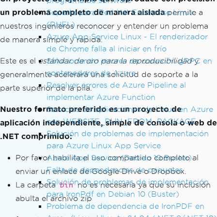
programa de software
un problema completo de manera aislada
Soporte para Red Hat Enterprise Linux
permite a
(RHEL)
nuestros ingenieros reconocer y entender un problema
Azure App Service Linux - El renderizador
de manera simple y rápida.
de Chrome falla al iniciar en frío
Este es el
estándar de oro para la reproducibilidad
Solucionando errores de conexión gRPC en
y
contenedores de Azure
generalmente acelerará una solicitud de soporte a la
Resolver errores de Azure Pipeline al
parte superior de la pila.
implementar Azure Function
Nuestro formato preferido es un proyecto de
Servicios de aplicaciones de Linux en Azure
con WEBSITE_RUN_FROM_PACKAGE
aplicación independiente, simple de consola o web de
Solución de problemas de implementación
.NET comprimido:
para Azure Linux App Service
Por favor habilita el uso compartido completo al
Azure App Service (Debian 10 Buster) -
Falta de dependencias de paquetes
enviar un enlace de Google Drive o Dropbox.
Solución de problemas de implementación
La carpeta
no es necesaria ya que su inclusión
bin
para IronPdf en Debian 10 (Buster)
abulta el archivo zip
Problema de dependencia de IronPDF en