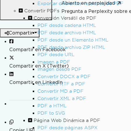
Abierto en perplejidad
Exportar diferentes versiones de PDF
Convertir PDFs
Pregunta a Perplexity sobre 
Conversión Versátil de PDF
PDF desde cadena HTML
Compartir
PDF desde archivo HTML
PDF desde un Elemento HTML
PDF desde archivo ZIP HTML
Compartir en Facebook
PDF desde URL
Imagen a PDF
Compartir en X (Twitter)
Imagen desde PDF
Convertir DOCX a PDF
Compartir en LinkedIn
Convertir RTF a PDF
Convertir MD a PDF
Convertir XML a PDF
PDF a HTML
PDF to SVG
Página Web Dinámica a PDF
PDF desde páginas ASPX
Copiar URL