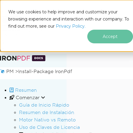
We use cookies to help improve and customize your
browsing experience and interaction with our company. To
Docs
find out more, see our
Privacy Policy.
for
En esta página
.NET
Accept
Saltar al pie de página
PM >
Install-Package IronPdf
Resumen
Comenzar
Guía de Inicio Rápido
Resumen de Instalación
Motor Nativo vs Remoto
Uso de Claves de Licencia