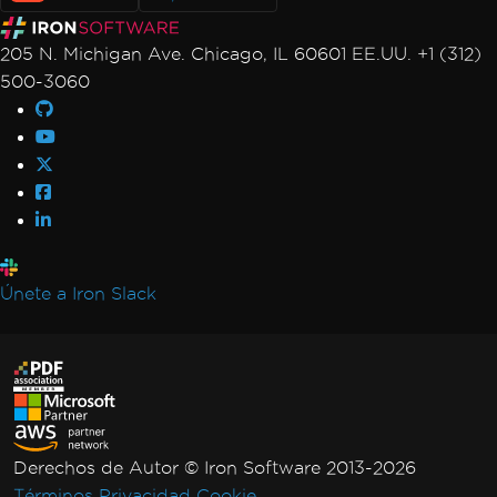
Render view to string
205 N. Michigan Ave. Chicago, IL 60601 EE.UU. +1 (312)
Forms, Bookmarks & Metadata
500-3060
Custom Fonts in Form Fields
AccessViolationException in Forms
Bookmarks via ExtractTextFromPage
MetaData Visibility
Author Names in PDF Metadata
Performance & Memory
Initial render is slow
IronPDF Performance Assistance
Únete a Iron Slack
Render Delay & Timeout
Timeout while rendering PDF
HTML Rendering Overhead
UpdatedChrome Performance
Memory Leak in IronPDF
CEF/Chromium Memory Usage
Derechos de Autor © Iron Software 2013-2026
Monitor Memory in Linux/WSL
Términos
Privacidad
Cookie