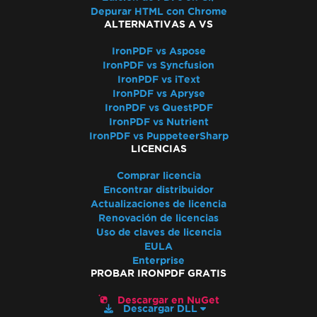
Salida de Docker de IronPdfEngine
Depurar HTML con Chrome
ALTERNATIVAS A VS
Fuentes personalizadas en campos de
formulario
IronPDF vs Aspose
Mensajes de excepción
IronPDF vs Syncfusion
IronPDF vs iText
Se denegó el acceso a la ruta 'Global-
IronPDF vs Apryse
IronSoftwareDeploymentGlobal'
IronPDF vs QuestPDF
502 Bad Gateway
IronPDF vs Nutrient
Error al establecer conexión con el servidor
IronPDF vs PuppeteerSharp
LICENCIAS
de licencias
Error al desplegar las dependencias de
Comprar licencia
Chrome
Encontrar distribuidor
Error al desplegar las dependencias de
Actualizaciones de licencia
Renovación de licencias
Pdfium
Uso de claves de licencia
Error al abrir documento desde bytes: 'mala
EULA
asignación'
Enterprise
PROBAR IRONPDF GRATIS
No se pudo desplegar el paquete NuGet
El proceso de GPU no es utilizable
Descargar en NuGet
Descargar DLL
Código de retorno inválido de