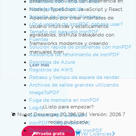
desarrollo front-end con experiencia en
El renderizado inicial es lento
Interletrado de fuentes
Node.js, TypeScript, JavaScript y React.
Soporte de Servidor Windows
Apasionado por crear interfaces de
¿Qué versión de IronPDF debería usar?
usuario intuitivas y estéticamente
Tamaño del paquete IronPDF
agradables, disfruta trabajando con
Fuentes
frameworks modernos y creando
Solución rápida de problemas con IronPDF
manuales bien ...
Asistencia de rendimiento de IronPDF
Registros de Azure
Leer más
Registros de AWS
Retraso y tiempo de espera de render
Archivos de salida grandes utilizando
ImageToPDF
Fuga de memoria en IronPDF
¿Listo para empezar?
Log4j
Nuget Descargas 20,296,129
|
Versión: 2026.7
Convertir PDF a Base64
recién publicada
IronPDF - Seguridad CVE
Declaración 'using' de IronPDF
Ver Licencias
Prueba gratis