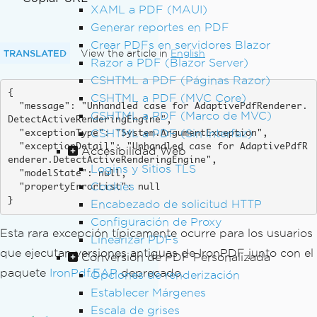
XAML a PDF (MAUI)
Generar reportes en PDF
Crear PDFs en servidores Blazor
TRANSLATED
View the article in
English
Razor a PDF (Blazor Server)
CSHTML a PDF (Páginas Razor)
{

CSHTML a PDF (MVC Core)
  "message": "Unhandled case for AdaptivePdfRenderer.
CSHTML a PDF (Marco de MVC)
DetectActiveRenderingEngine",

CSHTML a PDF (Sin Interfaz)
  "exceptionType": "System.ArgumentException",

  "exceptionDetail": "Unhandled case for AdaptivePdfR
Accesibilidad Web
enderer.DetectActiveRenderingEngine",

Logins y Sitios TLS
  "modelState": null,

Cookies
  "propertyErrorList": null

}
Encabezado de solicitud HTTP
Configuración de Proxy
Esta rara excepción típicamente ocurre para los usuarios
Linearizar PDFs
que ejecutan versiones antiguas de IronPDF junto con el
Conversión de PDF Personalizada
paquete
IronPdf.EAP
deprecado.
Opciones de renderización
Establecer Márgenes
Escala de grises