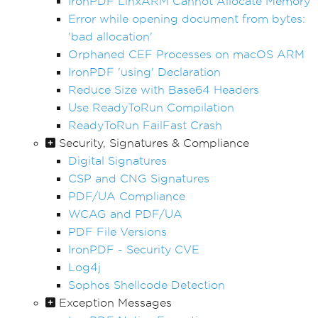
IronPDF LinxARM Cannot Allocate Memory
Error while opening document from bytes:
'bad allocation'
Orphaned CEF Processes on macOS ARM
IronPDF 'using' Declaration
Reduce Size with Base64 Headers
Use ReadyToRun Compilation
ReadyToRun FailFast Crash
Security, Signatures & Compliance
Digital Signatures
CSP and CNG Signatures
PDF/UA Compliance
WCAG and PDF/UA
PDF File Versions
IronPDF - Security CVE
Log4j
Sophos Shellcode Detection
Exception Messages