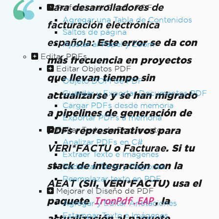
Para desarrolladores de
Perfeccionar Diseño PDF
Agregar una Tabla de Contenidos
facturación electrónica
Saltos de página
Este error se da con
española:
Ajustar al Papel y Zoom
Editar PDFs
más frecuencia en proyectos
Editar Objetos PDF
que llevan tiempo sin
Objeto DOM de PDF
Guardar y Exportar Documentos PDF
actualizarse y se han migrado
Cargar PDFs desde memoria
a pipelines de generación de
Exportar PDFs a memoria
PDFs representativos para
Editar Texto de Documento
Analizar PDFs en C#
o
. Si tu
VERI*FACTU
Facturae
Extraer Texto e Imágenes
stack de integración con la
Redactar Texto y Regiones
Reemplazar texto en PDF
(SII, VERI*FACTU) usa el
AEAT
Mejorar el Diseño de PDF
paquete
, la
IronPdf.EAP
Agregar y Editar Anotaciones
Estampar Texto e Imágenes
actualización al paquete