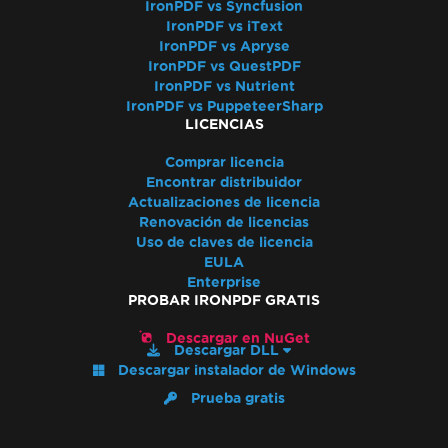
IronPDF vs Syncfusion
Extracción de texto desordenada
IronPDF vs iText
Validación de licencia de ASP.NET Web
IronPDF vs Apryse
Forms
IronPDF vs QuestPDF
Conexión de Docker de IronPdfEngine falla
IronPDF vs Nutrient
IronPDF vs PuppeteerSharp
en macOS ARM
LICENCIAS
Nombres de Autor en Metadatos del PDF
Agregar Fuentes Usando CSS
Comprar licencia
Encontrar distribuidor
Cumplimiento con PDF/UA
Actualizaciones de licencia
Errores de guardado de ruta virtual
Renovación de licencias
Firmas CSP y CNG
Uso de claves de licencia
Transparencia y color en PDF a imagen
EULA
Enterprise
Renderizado IronPdf.UpdatedChrome
PROBAR IRONPDF GRATIS
Monitorear memoria en Linux/WSL
Marcadores a través de
Descargar en NuGet
Descargar DLL
ExtractTextFromPage
Descargar instalador de Windows
Uso de memoria de CEF/Chromium
Prueba gratis
Desalineación de encabezado y contenido
Fuentes de Adobe como Tipo 3