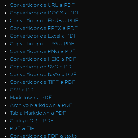
Convertidor de URL a PDF
CefExecuteProcess de 0
Convertidor de DOCX a PDF
IronPDF no puede abrir / analizar un archivo
Convertidor de EPUB a PDF
PDF específico
Convertidor de PPTX a PDF
Excepción nativa de IronPDF
Convertidor de Excel a PDF
IronPDFAssemblyVersionMismatchException
Convertidor de JPG a PDF
El servicio de red se detuvo, reiniciando
Convertidor de PNG a PDF
servicio
Convertidor de HEIC a PDF
No se encontró ninguna función con el
Convertidor de SVG a PDF
nombre SetLogEvent con el código de error
Convertidor de texto a PDF
(127)
Convertidor de TIFF a PDF
El registro no es compatible en esta
CSV a PDF
plataforma
Markdown a PDF
Tiempo de espera al renderizar PDF
Archivo Markdown a PDF
Caso no manejado para
Tabla Markdown a PDF
AdaptiveRenderEngine
Código QR a PDF
Configuración de la clave de licencia en
PDF a ZIP
Web.config
Convertidor de PDF a texto
No se puede conectar al servidor de