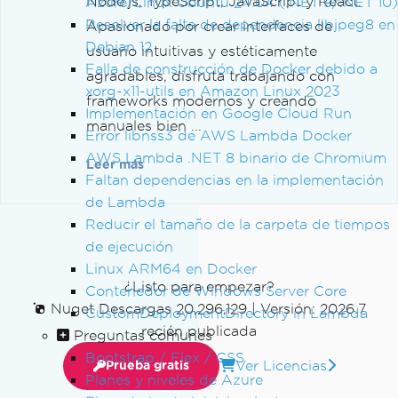
Node.js, TypeScript, JavaScript y React.
Azure/Linux Ubuntu 24.04 (.NET 9/.NET 10)
Resolver la falta de dependencia libjpeg8 en
Apasionado por crear interfaces de
Debian 12
usuario intuitivas y estéticamente
Falla de construcción de Docker debido a
agradables, disfruta trabajando con
xorg-x11-utils en Amazon Linux 2023
frameworks modernos y creando
Implementación en Google Cloud Run
manuales bien ...
Error libnss3 de AWS Lambda Docker
AWS Lambda .NET 8 binario de Chromium
Leer más
Faltan dependencias en la implementación
de Lambda
Reducir el tamaño de la carpeta de tiempos
de ejecución
Linux ARM64 en Docker
¿Listo para empezar?
Contenedor de Windows Server Core
Nuget Descargas 20,296,129
|
Versión: 2026.7
CustomDeploymentDirectory in Lambda
recién publicada
Preguntas comunes
Bootstrap / Flex / CSS
Ver Licencias
Prueba gratis
Planes y niveles de Azure