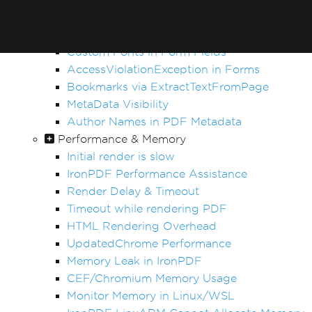
Render view to string
Forms, Bookmarks & Metadata
Custom Fonts in Form Fields
AccessViolationException in Forms
Bookmarks via ExtractTextFromPage
MetaData Visibility
Author Names in PDF Metadata
Performance & Memory
Initial render is slow
IronPDF Performance Assistance
Render Delay & Timeout
Timeout while rendering PDF
HTML Rendering Overhead
UpdatedChrome Performance
Memory Leak in IronPDF
CEF/Chromium Memory Usage
Monitor Memory in Linux/WSL