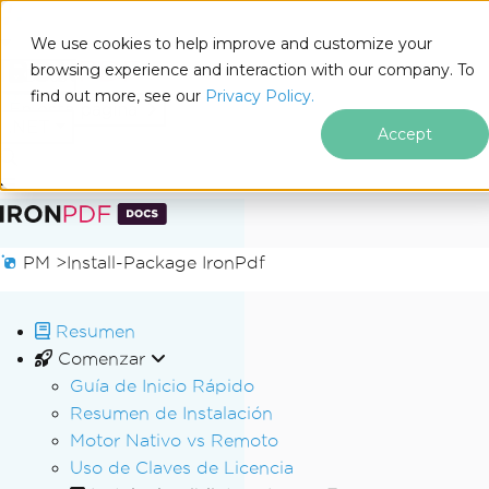
We use cookies to help improve and customize your
browsing experience and interaction with our company. To
Docs
find out more, see our
Privacy Policy.
for
En esta página
.NET
Accept
Saltar al pie de página
PM >
Install-Package IronPdf
Resumen
Comenzar
Guía de Inicio Rápido
Resumen de Instalación
Motor Nativo vs Remoto
Uso de Claves de Licencia