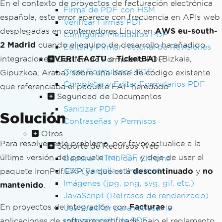
En el contexto de proyectos de facturación electrónica
Firma de PDF con HSM
española, este error aparece con frecuencia en APIs web
Verificar Firmas PDF
desplegadas en contenedores Linux en
AWS eu-south-
Configurar Metadatos PDF
2 Madrid
cuando el equipo de desarrollo ha añadido
Editar y Firmar Historial de Revisiones
integraciones
VERI*FACTU
o
TicketBAI
(Bizkaia,
Gestión de Formulario PDF
Crear Formularios PDF
Gipuzkoa, Araba) sobre una base de código existente
Completar y Editar Formularios PDF
que referenciaba el paquete EAP heredado.
Seguridad de Documentos
Sanitizar PDF
Solución
Contraseñas y Permisos
Otros
Para resolver este problema, por favor actualice a la
Soporte de Recursos Web
última versión del paquete
IronPDF
y deje de usar el
Depurar HTML con Chrome
CSS (Pantalla e Imprimir)
paquete IronPdf.EAP, ya que está
descontinuado
y
no
Imágenes (jpg, png, svg, gif, etc.)
mantenido
.
JavaScript (Retrasos de renderizado)
En proyectos de integración con
Facturae
o
Usa WaitFor para retrasar la
renderización de PDF
aplicaciones de software certificado bajo el reglamento