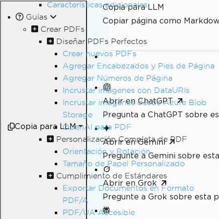
Características adicionales
Copia para LLM
Guías
Copiar página como Markdo
Crear PDFs
Diseñar PDFs Perfectos
Crear nuevos PDFs
Agregar Encabezados y Pies de Página
Agregar Números de Página
Incrustar imágenes con DataURIs
Abrir en ChatGPT
Incrustar imágenes desde Azure Blob
Pregunta a ChatGPT sobre es
Storage
Copia para LLM
OpenAI para PDF
Personalización Completa de PDF
Abrir en Gemini
Orientación y Rotación
Pregunte a Gemini sobre esta
Tamaño de Papel Personalizado
Cumplimiento de Estándares
Abrir en Grok
Exportar Documentos en Formato
Pregunte a Grok sobre esta p
PDF/A
PDF/UA Accesible