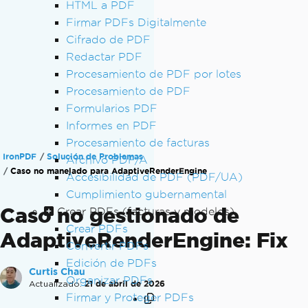
HTML a PDF
Firmar PDFs Digitalmente
Cifrado de PDF
Redactar PDF
Procesamiento de PDF por lotes
Procesamiento de PDF
Formularios PDF
Informes en PDF
Procesamiento de facturas
IronPDF
Solución de Problemas
Archivo PDF/A
Caso no manejado para AdaptiveRenderEngine
Accesibilidad de PDF (PDF/UA)
Cumplimiento gubernamental
Caso no gestionado de
Crear PDFs (facturas y modelos)
Crear PDFs
AdaptiveRenderEngine: Fix
Convertir PDFs
Edición de PDFs
Curtis Chau
Organizar PDFs
Actualizado:
21 de abril de 2026
Firmar y Proteger PDFs