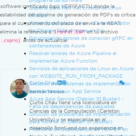
programa de software
software certificado bajo VERI\
FACTU donde la
Soporte para Red Hat Enterprise Linux
estabilidad del pipeline de generación de PDFs es crítica
(RHEL)
Azure App Service Linux - El renderizador
para el cumplimiento del plazo de envío a la AEAT,
de Chrome falla al iniciar en frío
elimina la referencia a
en tu archivo
IronPdf.EAP
Solucionando errores de conexión gRPC en
antes de actualizar.
.csproj
contenedores de Azure
Resolver errores de Azure Pipeline al
implementar Azure Function
Servicios de aplicaciones de Linux en Azure
con WEBSITE_RUN_FROM_PACKAGE
Curtis Chau
Solución de problemas de implementación
para Azure Linux App Service
Escritor Técnico
Azure App Service (Debian 10 Buster) -
Curtis Chau tiene una licenciatura en
Falta de dependencias de paquetes
Ciencias de la Computación (Carleton
Solución de problemas de implementación
University) y se especializa en el
para IronPdf en Debian 10 (Buster)
desarrollo front-end con experiencia en
Problema de dependencia de IronPDF en