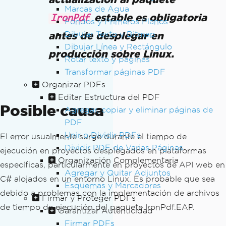
Marcas de Agua
estable es obligatoria
IronPdf
Fondos y Primeros Planos
antes de desplegar en
Dibujar Texto y Bitmap
Dibujar Línea y Rectángulo
producción sobre Linux.
Rotar texto y páginas
Transformar páginas PDF
Organizar PDFs
Editar Estructura del PDF
Posible causa
Agregar, copiar y eliminar páginas de
PDF
Unir o Dividir PDFs
El error usualmente surge durante el tiempo de
Dividir PDF de Varias Páginas
ejecución en proyectos desplegados en plataformas
Organización Complementaria
específicas, particularmente en proyectos de API web en
Agregar y Quitar Adjuntos
C# alojados en un entorno Linux. Es probable que sea
Esquemas y Marcadores
debido a problemas con la implementación de archivos
Firmar y Proteger PDFs
de tiempo de ejecución del paquete IronPdf.EAP.
Garantizar Autenticidad
Firmar PDFs