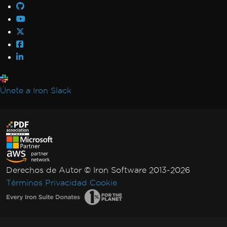
AccessViolationException After InsertPdf
with HTML Headers/Footers
Fonts & Text
Fonts
Font Kerning
Add Fonts Using CSS
Custom Font Embedding on Linux
Únete a Iron Slack
Font Discrepancies: Windows vs Linux
Broken Font on AWS Lambda
Adobe Fonts as Type 3
Emojis Not Rendering
International Languages and CMJK
Out-of-Order Text Extraction
Derechos de Autor © Iron Software 2013-2026
Export, Images & Streams
Términos
Privacidad
Cookie
Convert PDF to Base64
Rasterize to Image using MemoryStream
Transparency and Color in PDF-to-Image
Large Output Files Using ImageToPDF