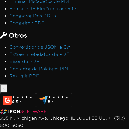
Eliminar Metadatos de PDF
CSS Page Breaks
Firmar PDF Electrónicamente
CSS @page Rules vs RenderingOptions
Comparar Dos PDFs
Initializing RenderingOptions Correctly
Comprimir PDF
Headers/Footers and Page Breaks
Otros
MaxHeight in Headers and Footers
Chunked Headers and Footers
Convertidor de JSON a C#
Header and Content Misalignment
Extraer metadatos de PDF
Default Placeholders
Visor de PDF
Table Headers
Contador de Palabras PDF
Rectangle Positioning
Resumir PDF
Resize, Extend, Transform
PDF Differs from Chrome Print Preview
IronPdf.UpdatedChrome Rendering
★★★★★
★★★★★
★★★★★
★★★★★
PDF/UA Renders Gray Background
4.9
5
/ 5
/ 5
IronPDF - _blank hyperlinks in a PDF open
in same browser tab
205 N. Michigan Ave. Chicago, IL 60601 EE.UU. +1 (312)
Print From Network Printer
500-3060
Unhandled case for AdaptiveRenderEngine