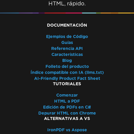
HTML, rápido.
MemoryStream
Renderizar vista a cadena
Alternativas a System.Drawing.Common
(.NET 7 y no Windows)
DOCUMENTACIÓN
Encabezados de tabla
Ejemplos de Código
Usar compilación ReadyToRun
Guías
Excepción de despliegue de IronPdf.Slim
Referencia API
Características
v2025.5.6
Blog
Incompatibilidad de versión de ClickOnce
Folleto del producto
.NET Framework falla con Prefer32Bit
Índice compatible con IA (llms.txt)
PDF/UA muestra un fondo gris
AI-Friendly Product Fact Sheet
TUTORIALES
Los emojis no se renderizan
Reglas CSS @page vs RenderingOptions
Comenzar
Inicializando correctamente
HTML a PDF
Edición de PDFs en C#
RenderingOptions
Depurar HTML con Chrome
Discrepancias de fuentes: Windows vs Linux
ALTERNATIVAS A VS
Incorporación de fuentes personalizadas en
Linux
IronPDF vs Aspose