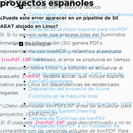
proyectos españoles
Contactar con el soporte técnico
Cómo hacer una solicitud de soporte técnico
¿Puede este error aparecer en un pipeline de SII
para IronPDF
AEAT alojado en Linux?
Obteniendo el mejor soporte para IronPDF
Sí. Si tu servicio web que procesa lotes del Suministro
Quick IronPDF Troubleshooting
Inmediato de Información (SII) genera PDFs
Despliegue
representativos con IronPDF y referencia el paquete
Redistribuible de Visual C++ para Visual
Studio
heredado, el error se producirá en tiempo
IronPdf.EAP
AWS Lambda / Amazon Linux 2
de ejecución sobre Linux. La solución es actualizar al
Error de segmentación en AWS Lambda
paquete
estable actual, que incluye soporte
IronPdf
IronCefSubprocess
nativo para Linux sin dependencias de renderizado
Depuración del proyecto de Azure
legadas.
Functions en la máquina local
Windows Nano Server / Servercore en .Net6
*
¿Debo desinstalar IronPdf.EAP antes de actualizar para
no soportan System.Drawing
proyectos VERI
FACTU?*
Carpeta de Runtimes de IronPDF
Sí. El paquete
está descontinuado y no es
IronPdf.EAP
Agregando IronPDF a un instalador de
compatible con las versiones actuales de IronPDF. Para