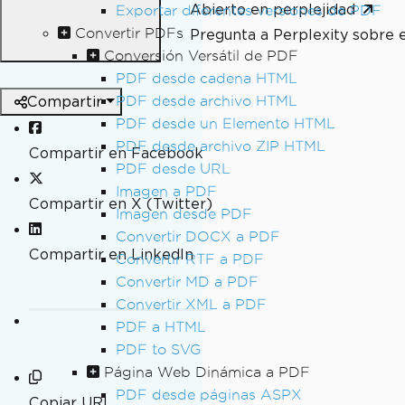
Abierto en perplejidad
Exportar diferentes versiones de PDF
Convertir PDFs
Pregunta a Perplexity sobre 
Conversión Versátil de PDF
PDF desde cadena HTML
Compartir
PDF desde archivo HTML
PDF desde un Elemento HTML
PDF desde archivo ZIP HTML
Compartir en Facebook
PDF desde URL
Imagen a PDF
Compartir en X (Twitter)
Imagen desde PDF
Convertir DOCX a PDF
Compartir en LinkedIn
Convertir RTF a PDF
Convertir MD a PDF
Convertir XML a PDF
PDF a HTML
PDF to SVG
Página Web Dinámica a PDF
PDF desde páginas ASPX
Copiar URL