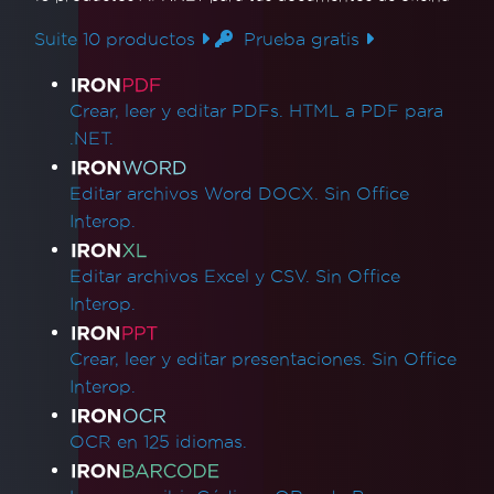
IronPDF - los hipervínculos _blank en un
PDF se abren en la misma pestaña del
Suite 10 productos
Prueba gratis
navegador
Enlaces de productos
Versiones de archivo PDF
Crear, leer y editar PDFs. HTML a PDF para
IronPdf.Slim
.NET.
IronPdf.Linux
IronPdf.Native.UpdatedChrome
Editar archivos Word DOCX. Sin Office
El PDF difiere de la vista previa de
Interop.
impresión de Chrome
Incompatibilidad de ensamblaje después de
Editar archivos Excel y CSV. Sin Office
la actualización de versión
Interop.
Redimensionar, extender, transformar
Mezcla de versiones de productos Iron
Crear, leer y editar presentaciones. Sin Office
WCAG y PDF/UA
Interop.
Saltos de Página CSS
Rendimiento de UpdatedChrome
OCR en 125 idiomas.
MaxHeight en encabezados y pies de página
Gasto de renderizado HTML