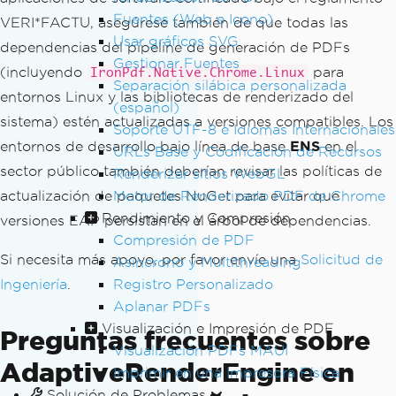
Fuentes (Web e Icono)
VERI*FACTU, asegúrese también de que todas las
Usar gráficos SVG
dependencias del pipeline de generación de PDFs
Gestionar Fuentes
(incluyendo
para
IronPdf.Native.Chrome.Linux
Separación silábica personalizada
entornos Linux y las bibliotecas de renderizado del
(español)
sistema) estén actualizadas a versiones compatibles. Los
Soporte UTF-8 e Idiomas Internacionales
entornos de desarrollo bajo línea de base
ENS
en el
URLs Base y Codificación de Recursos
sector público también deberían revisar las políticas de
Renderizar sitios WebGL
actualización de paquetes NuGet para evitar que
Motor de Renderizado PDF de Chrome
Rendimiento y Compresión
versiones EAP persistan en el árbol de dependencias.
Compresión de PDF
Si necesita más apoyo, por favor envíe una
Solicitud de
Asíncrono y Multithreading
Ingeniería
.
Registro Personalizado
Aplanar PDFs
Visualización e Impresión de PDF
Preguntas frecuentes sobre
Visualización PDFs MAUI
AdaptiveRenderEngine en
Imprimir en una Impresora Física
Solución de Problemas