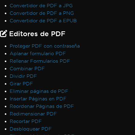
Convertidor de PDF a JPG
licencias
Convertidor de PDF a PNG
IronPDF LinxARM no puede asignar
Convertidor de PDF a EPUB
memoria
Excepciones de servicio de Windows .NET
Editores de PDF
Framework
Código gestionado después de destruir el
Proteger PDF con contraseña
estado del hilo
Aplanar formulario PDF
Error de licencia de Linux/WSL
Rellenar Formularios PDF
Win32Exception
Combinar PDF
Caracteres no ASCII en la ruta del archivo
Dividir PDF
Inicialización de Vulkan/ANGLE en Docker
Girar PDF
AccessViolationException después de
Eliminar páginas de PDF
InsertPdf con encabezados/pies de página
Insertar Páginas en PDF
HTML
Reordenar Páginas de PDF
Fallo de ReadyToRun FailFast
Redimensionar PDF
Rendering & Layout
Recortar PDF
Bootstrap / Flex / CSS
Desbloquear PDF
Pixel Perfect HTML Formatting