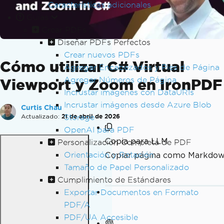
Características adicionales
Guías
Crear PDFs
Diseñar PDFs Perfectos
Crear nuevos PDFs
Cómo utilizar C# Virtual
Agregar Encabezados y Pies de Página
Agregar Números de Página
Viewport y Zoom en IronPDF
Incrustar imágenes con DataURIs
Incrustar imágenes desde Azure Blob
Curtis Chau
Actualizado:
Storage
21 de abril de 2026
OpenAI para PDF
Copia para LLM
Personalización Completa de PDF
Orientación y Rotación
Copiar página como Markdo
Tamaño de Papel Personalizado
Cumplimiento de Estándares
Exportar Documentos en Formato
PDF/A
PDF/UA Accesible