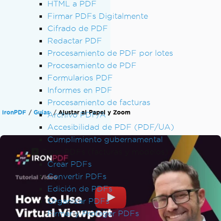
HTML a PDF
Firmar PDFs Digitalmente
Cifrado de PDF
Redactar PDF
Procesamiento de PDF por lotes
Procesamiento de PDF
Formularios PDF
Informes en PDF
Procesamiento de facturas
IronPDF
Guías
Ajustar al Papel y Zoom
Archivo PDF/A
Accesibilidad de PDF (PDF/UA)
Cumplimiento gubernamental
Crear PDFs (facturas y modelos)
Crear PDFs
Convertir PDFs
Edición de PDFs
Organizar PDFs
Firmar y Proteger PDFs