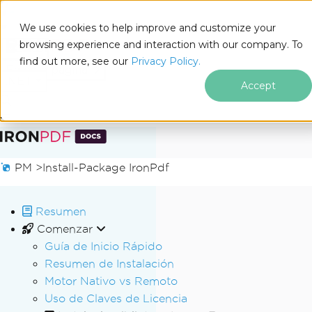
We use cookies to help improve and customize your
browsing experience and interaction with our company. To
Docs
find out more, see our
Privacy Policy.
for
En esta página
.NET
Accept
Saltar al pie de página
PM >
Install-Package IronPdf
Resumen
Comenzar
Guía de Inicio Rápido
Resumen de Instalación
Motor Nativo vs Remoto
Uso de Claves de Licencia