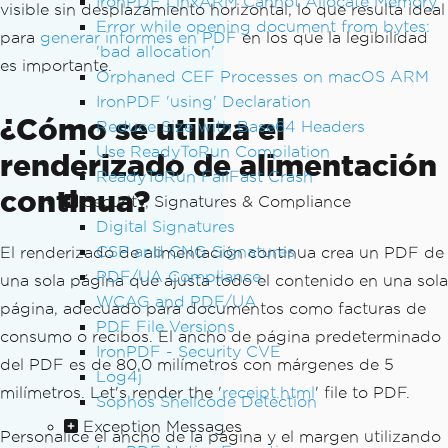
IronPDF LinxARM Cannot Allocate Memory
visible sin desplazamiento horizontal, lo que resulta ideal
Error while opening document from bytes:
para
generar informes en PDF
en los que la legibilidad
'bad allocation'
es importante.
Orphaned CEF Processes on macOS ARM
IronPDF 'using' Declaration
¿Cómo se utiliza el
Reduce Size with Base64 Headers
Use ReadyToRun Compilation
renderizado de alimentación
ReadyToRun FailFast Crash
continua?
Security, Signatures & Compliance
Digital Signatures
CSP and CNG Signatures
El renderizado de alimentación continua crea un PDF de
PDF/UA Compliance
una sola página que ajusta todo el contenido en una sola
WCAG and PDF/UA
página, adecuado para documentos como facturas de
PDF File Versions
consumo o recibos. El ancho de página predeterminado
IronPDF - Security CVE
del PDF es de 80,0 milímetros con márgenes de 5
Log4j
milímetros. Let's render the '
receipt.html
' file to PDF.
Sophos Shellcode Detection
Exception Messages
Personalice el ancho de la página y el margen utilizando