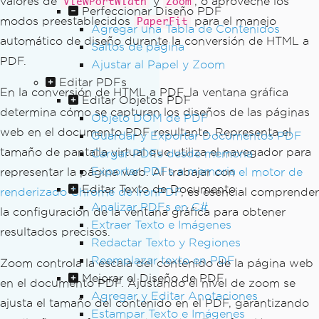
valores de
y
, o aproveche los
ViewPortWidth
Zoom
Perfeccionar Diseño PDF
modos preestablecidos
para el manejo
PaperFit
Agregar una Tabla de Contenidos
automático de diseño durante la conversión de HTML a
Saltos de página
PDF.
Ajustar al Papel y Zoom
Editar PDFs
En la conversión de HTML a PDF, la ventana gráfica
Editar Objetos PDF
determina cómo se capturan los diseños de las páginas
Objeto DOM de PDF
web en el documento PDF resultante. Representa el
Guardar y Exportar Documentos PDF
tamaño de pantalla virtual que utiliza el navegador para
Cargar PDFs desde memoria
Exportar PDFs a memoria
representar la página web. Al trabajar con
el motor de
Editar Texto de Documento
renderizado Chrome de IronPDF
, es esencial comprender
Analizar PDFs en C#
la configuración de la ventana gráfica para obtener
Extraer Texto e Imágenes
resultados precisos.
Redactar Texto y Regiones
Reemplazar texto en PDF
Zoom controla la escala del contenido de la página web
Mejorar el Diseño de PDF
en el documento PDF. Ajustando el nivel de zoom se
Agregar y Editar Anotaciones
ajusta el tamaño del contenido en el PDF, garantizando
Estampar Texto e Imágenes