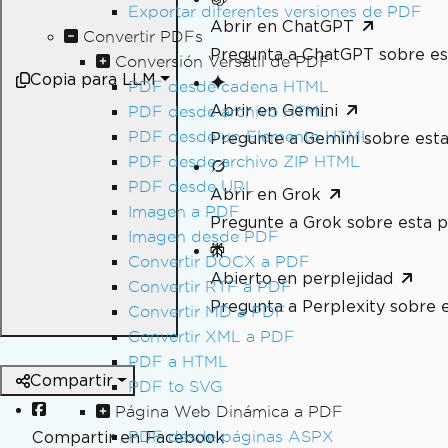
Exportar diferentes versiones de PDF
Abrir en ChatGPT
Convertir PDFs
Pregunta a ChatGPT sobre es
Conversión Versátil de PDF
Copia para LLM
PDF desde cadena HTML
Abrir en Gemini
PDF desde archivo HTML
PDF desde un Elemento HTML
Pregunte a Gemini sobre esta
PDF desde archivo ZIP HTML
PDF desde URL
Abrir en Grok
Imagen a PDF
Pregunte a Grok sobre esta p
Imagen desde PDF
Convertir DOCX a PDF
Abierto en perplejidad
Convertir RTF a PDF
Pregunta a Perplexity sobre 
Convertir MD a PDF
Convertir XML a PDF
PDF a HTML
Compartir
PDF to SVG
Página Web Dinámica a PDF
PDF desde páginas ASPX
Compartir en Facebook