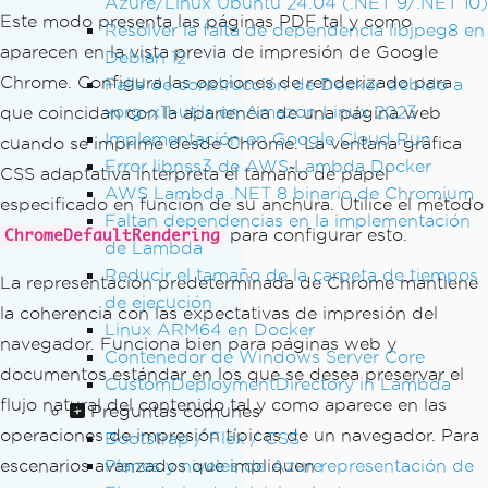
Azure/Linux Ubuntu 24.04 (.NET 9/.NET 10)
Este modo presenta las páginas PDF tal y como
Resolver la falta de dependencia libjpeg8 en
aparecen en la vista previa de impresión de Google
Debian 12
Chrome. Configura las opciones de renderizado para
Falla de construcción de Docker debido a
xorg-x11-utils en Amazon Linux 2023
que coincidan con la apariencia de una página web
Implementación en Google Cloud Run
cuando se imprime desde Chrome. La ventana gráfica
Error libnss3 de AWS Lambda Docker
CSS adaptativa interpreta el tamaño de papel
AWS Lambda .NET 8 binario de Chromium
especificado en función de su anchura. Utilice el método
Faltan dependencias en la implementación
para configurar esto.
ChromeDefaultRendering
de Lambda
Reducir el tamaño de la carpeta de tiempos
La representación predeterminada de Chrome mantiene
de ejecución
la coherencia con las expectativas de impresión del
Linux ARM64 en Docker
navegador. Funciona bien para páginas web y
Contenedor de Windows Server Core
documentos estándar en los que se desea preservar el
CustomDeploymentDirectory in Lambda
flujo natural del contenido tal y como aparece en las
Preguntas comunes
operaciones de impresión típicas de un navegador. Para
Bootstrap / Flex / CSS
Planes y niveles de Azure
escenarios avanzados que impliquen
representación de