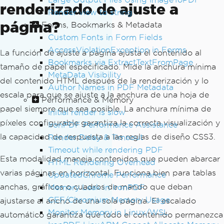
renderizado de ajuste a
Render view to string
página?
Forms, Bookmarks & Metadata
Custom Fonts in Form Fields
AccessViolationException in Forms
La función de ajuste a página ajusta el contenido al
Bookmarks via ExtractTextFromPage
tamaño de papel especificado. Mide la anchura mínima
MetaData Visibility
del contenido HTML después de la renderización y lo
Author Names in PDF Metadata
escala para que se ajuste a la anchura de una hoja de
Performance & Memory
papel siempre que sea posible. La anchura mínima de
Initial render is slow
píxeles configurable garantiza la correcta visualización y
IronPDF Performance Assistance
la capacidad de respuesta a las reglas de diseño CSS3.
Render Delay & Timeout
Timeout while rendering PDF
Esta modalidad maneja contenidos que pueden abarcar
HTML Rendering Overhead
varias páginas en horizontal. Funciona bien para tablas
UpdatedChrome Performance
anchas, gráficos o cuadros de mando que deban
Memory Leak in IronPDF
CEF/Chromium Memory Usage
ajustarse al ancho de una sola página. El escalado
Monitor Memory in Linux/WSL
automático garantiza que todo el contenido permanezca