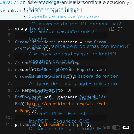
El renderizado inicial es lento
JavaScript
, este modo garantiza la correcta ejecución y
Interletrado de fuentes
visualización del contenido dinámico.
Soporte de Servidor Windows
¿Qué versión de IronPDF debería usar?
using 
IronPdf
;
Tamaño del paquete IronPDF
Fuentes
ChromePdfRenderer
 renderer 
=
new
Chrom
Solución rápida de problemas con IronPDF
ePdfRenderer
();
Asistencia de rendimiento de IronPDF
Registros de Azure
// Chrome default rendering
Registros de AWS
renderer
.
RenderingOptions
.
PaperFit
.
Use
Retraso y tiempo de espera de render
ChromeDefaultRendering
();
Archivos de salida grandes utilizando
ImageToPDF
// Render web URL to PDF
PdfDocument
 pdf 
=
 renderer
.
RenderUrlAs
Fuga de memoria en IronPDF
Pdf
(
"https://en.wikipedia.org/wiki/Mai
Log4j
n_Page"
);
Convertir PDF a Base64
IronPDF - Seguridad CVE
pdf
.
SaveAs
(
"chromeDefault.pdf"
);
VB
C#
Declaración 'using' de IronPDF