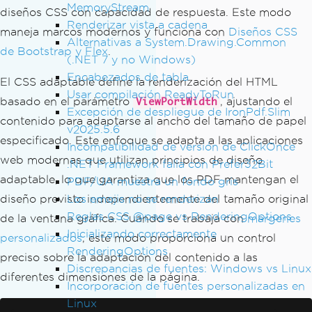
MemoryStream
diseños CSS con capacidad de respuesta. Este modo
Renderizar vista a cadena
maneja marcos modernos y funciona con
Diseños CSS
Alternativas a System.Drawing.Common
de Bootstrap y Flex
.
(.NET 7 y no Windows)
Encabezados de tabla
El CSS adaptable define la renderización del HTML
Usar compilación ReadyToRun
basado en el parámetro
, ajustando el
ViewPortWidth
Excepción de despliegue de IronPdf.Slim
contenido para adaptarse al ancho del tamaño de papel
v2025.5.6
especificado. Este enfoque se adapta a las aplicaciones
Incompatibilidad de versión de ClickOnce
web modernas que utilizan principios de diseño
.NET Framework falla con Prefer32Bit
adaptable, lo que garantiza que los PDF mantengan el
PDF/UA muestra un fondo gris
Los emojis no se renderizan
diseño previsto independientemente del tamaño original
Reglas CSS @page vs RenderingOptions
de la ventana gráfica. Cuando se trabaja con
margenes
Inicializando correctamente
personalizados
, este modo proporciona un control
RenderingOptions
preciso sobre la adaptación del contenido a las
Discrepancias de fuentes: Windows vs Linux
diferentes dimensiones de la página.
Incorporación de fuentes personalizadas en
Linux