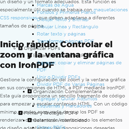
un diseño y un formato adecuados. Esta función es
Marcas de Agua
especialmente útil cuando se trabaja con
maquetaciones
Fondos y Primeros Planos
CSS responsivas
que deben adaptarse a diferentes
Dibujar Texto y Bitmap
tamaños de página.
Dibujar Línea y Rectángulo
Rotar texto y páginas
Transformar páginas PDF
Inicio rápido: Controlar el
Organizar PDFs
zoom y la ventana gráfica
Editar Estructura del PDF
con IronPDF
Agregar, copiar y eliminar páginas de
PDF
Unir o Dividir PDFs
Gestione la configuración del zoom y la ventana gráfica
Dividir PDF de Varias Páginas
en sus conversiones de HTML a PDF mediante IronPDF.
Organización Complementaria
Esta guía proporciona un sencillo fragmento de código
Agregar y Quitar Adjuntos
para empezar a escalar contenido HTML. Con un código
Esquemas y Marcadores
mínimo, puedes asegurarte de que los PDF se
Firmar y Proteger PDFs
renderizan correctamente, manteniendo los elementos
Garantizar Autenticidad
Firmar PDFs
de diseño adaptables y las disposiciones deseadas.