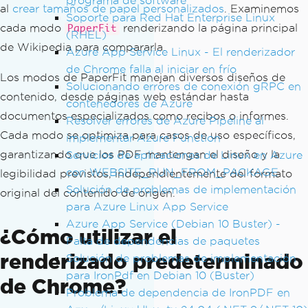
programa de software
al
crear tamaños de papel personalizados
. Examinemos
Soporte para Red Hat Enterprise Linux
cada modo
renderizando la página principal
PaperFit
(RHEL)
de Wikipedia para compararla.
Azure App Service Linux - El renderizador
de Chrome falla al iniciar en frío
Los modos de PaperFit manejan diversos diseños de
Solucionando errores de conexión gRPC en
contenido, desde páginas web estándar hasta
contenedores de Azure
documentos especializados como recibos o informes.
Resolver errores de Azure Pipeline al
Cada modo se optimiza para casos de uso específicos,
implementar Azure Function
garantizando que los PDF mantengan el diseño y la
Servicios de aplicaciones de Linux en Azure
con WEBSITE_RUN_FROM_PACKAGE
legibilidad previstos, independientemente del formato
Solución de problemas de implementación
original del contenido de origen.
para Azure Linux App Service
Azure App Service (Debian 10 Buster) -
¿Cómo utilizar el
Falta de dependencias de paquetes
renderizado predeterminado
Solución de problemas de implementación
para IronPdf en Debian 10 (Buster)
de Chrome?
Problema de dependencia de IronPDF en