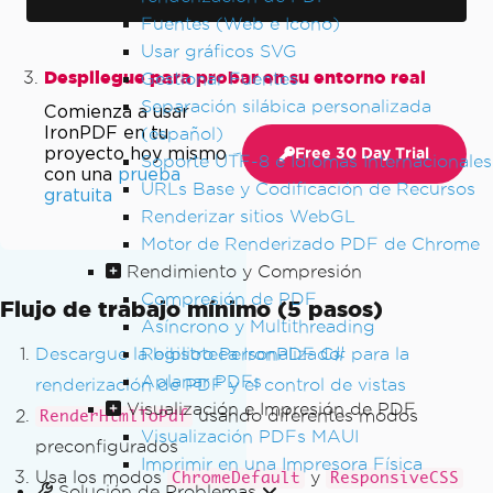
Fuentes (Web e Icono)
Usar gráficos SVG
Despliegue para probar en su entorno real
Gestionar Fuentes
Separación silábica personalizada
Comienza a usar
IronPDF en tu
(español)
proyecto hoy mismo
Free 30 Day Trial
Soporte UTF-8 e Idiomas Internacionales
con una
prueba
URLs Base y Codificación de Recursos
gratuita
Renderizar sitios WebGL
Motor de Renderizado PDF de Chrome
Rendimiento y Compresión
Compresión de PDF
Flujo de trabajo mínimo (5 pasos)
Asíncrono y Multithreading
Registro Personalizado
Descargue la biblioteca IronPDF C# para la
Aplanar PDFs
renderización de PDF y el control de vistas
Visualización e Impresión de PDF
usando diferentes modos
RenderHtmlToPdf
Visualización PDFs MAUI
preconfigurados
Imprimir en una Impresora Física
Usa los modos
y
ChromeDefault
ResponsiveCSS
Solución de Problemas