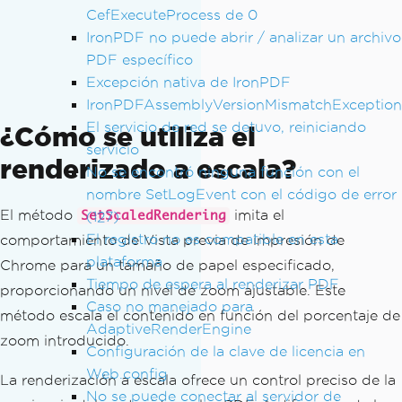
CefExecuteProcess de 0
IronPDF no puede abrir / analizar un archivo
PDF específico
Excepción nativa de IronPDF
IronPDFAssemblyVersionMismatchException
El servicio de red se detuvo, reiniciando
¿Cómo se utiliza el
servicio
renderizado a escala?
No se encontró ninguna función con el
nombre SetLogEvent con el código de error
El método
imita el
(127)
SetScaledRendering
El registro no es compatible en esta
comportamiento de Vista previa de impresión de
plataforma
Chrome para un tamaño de papel especificado,
Tiempo de espera al renderizar PDF
proporcionando un nivel de zoom ajustable. Este
Caso no manejado para
método escala el contenido en función del porcentaje de
AdaptiveRenderEngine
zoom introducido.
Configuración de la clave de licencia en
Web.config
La renderización a escala ofrece un control preciso de la
No se puede conectar al servidor de