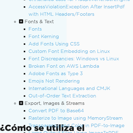
AccessViolationException After InsertPdf
with HTML Headers/Footers
Fonts & Text
Fonts
Font Kerning
Add Fonts Using CSS
Custom Font Embedding on Linux
Font Discrepancies: Windows vs Linux
Broken Font on AWS Lambda
Adobe Fonts as Type 3
Emojis Not Rendering
International Languages and CMJK
Out-of-Order Text Extraction
Export, Images & Streams
Convert PDF to Base64
Rasterize to Image using MemoryStream
¿Cómo se utiliza el
Transparency and Color in PDF-to-Image
Large Output Files Using ImageToPDF