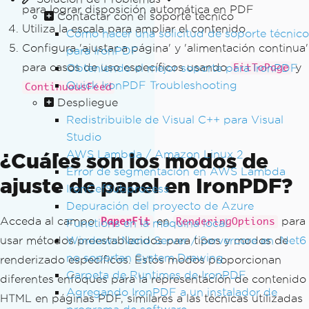
para lograr disposición automática en PDF
Contactar con el soporte técnico
Utiliza la escala para ampliar el contenido
Cómo hacer una solicitud de soporte técnico
Configura 'ajustar a página' y 'alimentación continua'
para IronPDF
para casos de uso específicos usando
y
Obteniendo el mejor soporte para IronPDF
FitToPage
Quick IronPDF Troubleshooting
ContinuousFeed
Despliegue
Redistribuible de Visual C++ para Visual
Studio
AWS Lambda / Amazon Linux 2
¿Cuáles son los modos de
Error de segmentación en AWS Lambda
ajuste de papel en IronPDF?
IronCefSubprocess
Depuración del proyecto de Azure
Acceda al campo
en
para
PaperFit
RenderingOptions
Functions en la máquina local
Windows Nano Server / Servercore en .Net6
usar métodos preestablecidos para tipos y modos de
no soportan System.Drawing
renderizado específicos. Estos modos proporcionan
Carpeta de Runtimes de IronPDF
diferentes enfoques para la representación de contenido
Agregando IronPDF a un instalador de
HTML en páginas PDF, similares a las técnicas utilizadas