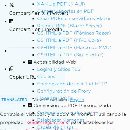
XAML a PDF (MAUI)
Generar reportes en PDF
Compartir en X (Twitter)
Crear PDFs en servidores Blazor
Razor a PDF (Blazor Server)
Compartir en LinkedIn
CSHTML a PDF (Páginas Razor)
CSHTML a PDF (MVC Core)
CSHTML a PDF (Marco de MVC)
CSHTML a PDF (Sin Interfaz)
Accesibilidad Web
Logins y Sitios TLS
Cookies
Copiar URL
Encabezado de solicitud HTTP
Configuración de Proxy
Linearizar PDFs
TRANSLATED
View the article in
English
Conversión de PDF Personalizada
Opciones de renderización
Controle el viewport y el zoom en IronPDF utilizando la
Establecer Márgenes
propiedad
para establecer los
RenderingOptions
Escala de grises