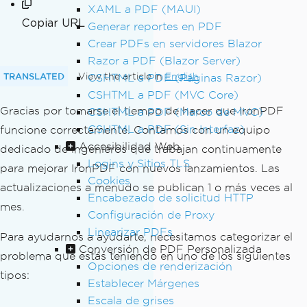
XAML a PDF (MAUI)
Copiar URL
Generar reportes en PDF
Crear PDFs en servidores Blazor
Razor a PDF (Blazor Server)
TRANSLATED
View the article in
English
CSHTML a PDF (Páginas Razor)
CSHTML a PDF (MVC Core)
Gracias por tomarse el tiempo de hacer que IronPDF
CSHTML a PDF (Marco de MVC)
CSHTML a PDF (Sin Interfaz)
funcione correctamente. Contamos con un equipo
Accesibilidad Web
dedicado de ingenieros que trabajan continuamente
Logins y Sitios TLS
para mejorar IronPDF con nuevos lanzamientos. Las
Cookies
actualizaciones a menudo se publican 1 o más veces al
Encabezado de solicitud HTTP
mes.
Configuración de Proxy
Linearizar PDFs
Para ayudarnos a ayudarte, necesitamos categorizar el
Conversión de PDF Personalizada
problema que estás teniendo en uno de los siguientes
Opciones de renderización
tipos:
Establecer Márgenes
Escala de grises