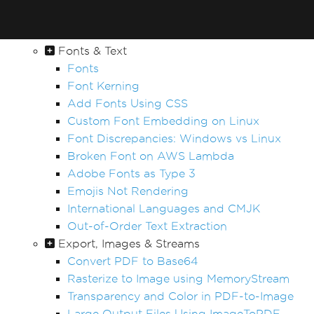
AccessViolationException After InsertPdf
with HTML Headers/Footers
Fonts & Text
Fonts
Font Kerning
Add Fonts Using CSS
Custom Font Embedding on Linux
Font Discrepancies: Windows vs Linux
Broken Font on AWS Lambda
Adobe Fonts as Type 3
Emojis Not Rendering
International Languages and CMJK
Out-of-Order Text Extraction
Export, Images & Streams
Convert PDF to Base64
Rasterize to Image using MemoryStream
Transparency and Color in PDF-to-Image
Large Output Files Using ImageToPDF