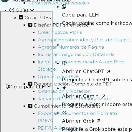
Actualizado:
21 de abril de 2026
Características adicionales
Guías
Copia para LLM
Crear PDFs
Copiar página como Markdo
Diseñar PDFs Perfectos
Crear nuevos PDFs
Agregar Encabezados y Pies de Página
Agregar Números de Página
Incrustar imágenes con DataURIs
Incrustar imágenes desde Azure Blob
Storage
Abrir en ChatGPT
OpenAI para PDF
Pregunta a ChatGPT sobre es
Personalización Completa de PDF
Copia para LLM
Orientación y Rotación
Abrir en Gemini
Tamaño de Papel Personalizado
Pregunte a Gemini sobre esta
Cumplimiento de Estándares
Exportar Documentos en Formato
PDF/A
Abrir en Grok
PDF/UA Accesible
Pregunte a Grok sobre esta p