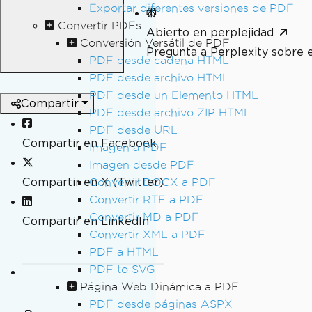
Exportar diferentes versiones de PDF
Convertir PDFs
Abierto en perplejidad
Conversión Versátil de PDF
Pregunta a Perplexity sobre 
PDF desde cadena HTML
PDF desde archivo HTML
PDF desde un Elemento HTML
Compartir
PDF desde archivo ZIP HTML
PDF desde URL
Compartir en Facebook
Imagen a PDF
Imagen desde PDF
Compartir en X (Twitter)
Convertir DOCX a PDF
Convertir RTF a PDF
Convertir MD a PDF
Compartir en LinkedIn
Convertir XML a PDF
PDF a HTML
PDF to SVG
Página Web Dinámica a PDF
PDF desde páginas ASPX