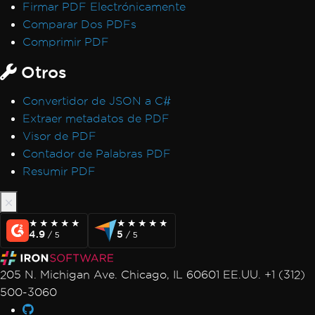
Firmar PDF Electrónicamente
licencias
Comparar Dos PDFs
IronPDF LinxARM no puede asignar
Comprimir PDF
memoria
Excepciones de servicio de Windows .NET
Otros
Framework
Convertidor de JSON a C#
Código gestionado después de destruir el
Extraer metadatos de PDF
estado del hilo
Visor de PDF
Error de licencia de Linux/WSL
Contador de Palabras PDF
Win32Exception
Resumir PDF
Caracteres no ASCII en la ruta del archivo
Inicialización de Vulkan/ANGLE en Docker
AccessViolationException después de
InsertPdf con encabezados/pies de página
★★★★★
★★★★★
★★★★★
★★★★★
4.9
5
/ 5
/ 5
HTML
Fallo de ReadyToRun FailFast
205 N. Michigan Ave. Chicago, IL 60601 EE.UU. +1 (312)
Rendering & Layout
500-3060
Bootstrap / Flex / CSS
Pixel Perfect HTML Formatting