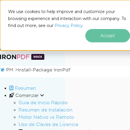
We use cookies to help improve and customize your
browsing experience and interaction with our company. To
Docs
find out more, see our
Privacy Policy.
for
En esta página
.NET
Accept
Saltar al pie de página
PM >
Install-Package IronPdf
Resumen
Comenzar
Guía de Inicio Rápido
Resumen de Instalación
Motor Nativo vs Remoto
Uso de Claves de Licencia