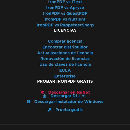
IronPDF vs iText
MemoryStream
IronPDF vs Apryse
Renderizar vista a cadena
IronPDF vs QuestPDF
Alternativas a System.Drawing.Common
IronPDF vs Nutrient
(.NET 7 y no Windows)
IronPDF vs PuppeteerSharp
LICENCIAS
Encabezados de tabla
Usar compilación ReadyToRun
Comprar licencia
Excepción de despliegue de IronPdf.Slim
Encontrar distribuidor
Actualizaciones de licencia
v2025.5.6
Renovación de licencias
Incompatibilidad de versión de ClickOnce
Uso de claves de licencia
.NET Framework falla con Prefer32Bit
EULA
PDF/UA muestra un fondo gris
Enterprise
PROBAR IRONPDF GRATIS
Los emojis no se renderizan
Reglas CSS @page vs RenderingOptions
Descargar en NuGet
Descargar DLL
Inicializando correctamente
Descargar instalador de Windows
RenderingOptions
Prueba gratis
Discrepancias de fuentes: Windows vs Linux
Incorporación de fuentes personalizadas en
Linux