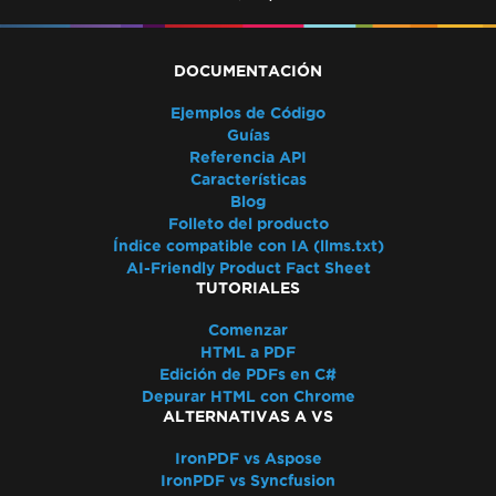
Posicionamiento de rectángulos
AWS Lambda Sin Docker
Marcadores de posición predeterminados
DOCUMENTACIÓN
Guías de solución de problemas
Ejemplos de Código
Aplicar una clave de licencia en IronPDF
Guías
Formato HTML píxel perfecto
Referencia API
Azure Blob Storage
Características
Blazor Server / WebAssembly (WASM)
Blog
Folleto del producto
Firmas Digitales
Índice compatible con IA (llms.txt)
Encabezados/pies de página y saltos de
AI-Friendly Product Fact Sheet
página
TUTORIALES
Idiomas internacionales y CMJK
Comenzar
IronPDF e IIS
HTML a PDF
Kerberos
Edición de PDFs en C#
Fuente rota en AWS Lambda
Depurar HTML con Chrome
ALTERNATIVAS A VS
Visibilidad de MetaData
Imprimir desde impresora de red
IronPDF vs Aspose
Rasterizar a imagen utilizando
IronPDF vs Syncfusion