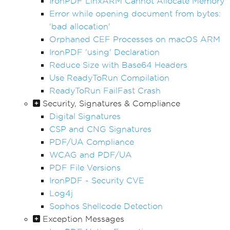
IronPDF LinxARM Cannot Allocate Memory
Error while opening document from bytes:
'bad allocation'
Orphaned CEF Processes on macOS ARM
IronPDF 'using' Declaration
Reduce Size with Base64 Headers
Use ReadyToRun Compilation
ReadyToRun FailFast Crash
Security, Signatures & Compliance
Digital Signatures
CSP and CNG Signatures
PDF/UA Compliance
WCAG and PDF/UA
PDF File Versions
IronPDF - Security CVE
Log4j
Sophos Shellcode Detection
Exception Messages