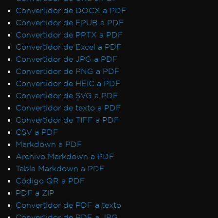
Salida de Docker de IronPdfEngine
Convertidor de DOCX a PDF
Fuentes personalizadas en campos de
Convertidor de EPUB a PDF
formulario
Convertidor de PPTX a PDF
Mensajes de excepción
Convertidor de Excel a PDF
Se denegó el acceso a la ruta 'Global-
Convertidor de JPG a PDF
IronSoftwareDeploymentGlobal'
Convertidor de PNG a PDF
502 Bad Gateway
Convertidor de HEIC a PDF
Error al establecer conexión con el servidor
Convertidor de SVG a PDF
de licencias
Convertidor de texto a PDF
Error al desplegar las dependencias de
Convertidor de TIFF a PDF
Chrome
CSV a PDF
Error al desplegar las dependencias de
Markdown a PDF
Pdfium
Archivo Markdown a PDF
Error al abrir documento desde bytes: 'mala
Tabla Markdown a PDF
asignación'
Código QR a PDF
No se pudo desplegar el paquete NuGet
PDF a ZIP
El proceso de GPU no es utilizable
Convertidor de PDF a texto
Código de retorno inválido de
Convertidor de PDF a JPG