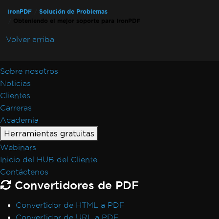
Extracción de texto desordenada
IronPDF
Solución de Problemas
Validación de licencia de ASP.NET Web
Obteniendo el mejor soporte para IronPDF
Forms
Volver arriba
Conexión de Docker de IronPdfEngine falla
en macOS ARM
Nombres de Autor en Metadatos del PDF
Sobre nosotros
Agregar Fuentes Usando CSS
Noticias
Cumplimiento con PDF/UA
Clientes
Errores de guardado de ruta virtual
Carreras
Firmas CSP y CNG
Academia
Transparencia y color en PDF a imagen
Herramientas gratuitas
Renderizado IronPdf.UpdatedChrome
Webinars
Monitorear memoria en Linux/WSL
Inicio del HUB del Cliente
Marcadores a través de
Contáctenos
ExtractTextFromPage
Convertidores de PDF
Uso de memoria de CEF/Chromium
Desalineación de encabezado y contenido
Convertidor de HTML a PDF
Fuentes de Adobe como Tipo 3
Convertidor de URL a PDF