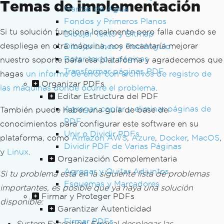
Temas de implementación
Marcas de Agua
Fondos y Primeros Planos
Si tu solución funciona localmente pero falla cuando se
Dibujar Texto y Bitmap
despliega en otra máquina, nos encantaría mejorar
Dibujar Línea y Rectángulo
Rotar texto y páginas
nuestro soporte para esa plataforma y agradecemos que
Transformar páginas PDF
hagas
un informe de error con archivos de registro de
Organizar PDFs
las máquinas donde ocurre el problema
.
Editar Estructura del PDF
Agregar, copiar y eliminar páginas de
También puede haber una guía de base de
PDF
conocimientos para configurar este software en su
Unir o Dividir PDFs
plataforma, como
Amazon AWS
,
Azure
,
Docker
,
MacOS
,
Dividir PDF de Varias Páginas
y
Linux
.
Organización Complementaria
Agregar y Quitar Adjuntos
Si tu problema está en la siguiente lista de problemas
Esquemas y Marcadores
importantes, es posible que ya haya una solución
Firmar y Proteger PDFs
disponible:
Garantizar Autenticidad
Firmar PDFs
System.Exception: Error al desplegar las