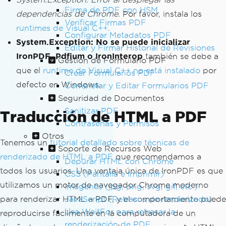
Firma de PDF con HSM
dependencias de Chrome.
Por favor, instala los
Verificar Firmas PDF
runtimes de Visual C++
.
Configurar Metadatos PDF
System.Exception: No se puede inicializar
Editar y Firmar Historial de Revisiones
IronPDF, Pdfium o IronInterop
también se debe a
Gestión de Formulario PDF
que el
runtime de Visual C++ no está instalado
por
Crear Formularios PDF
defecto en Windows.
Completar y Editar Formularios PDF
Seguridad de Documentos
Sanitizar PDF
Traducción de HTML a PDF
Contraseñas y Permisos
Otros
Tenemos un
tutorial detallado sobre técnicas de
Soporte de Recursos Web
renderizado de HTML a PDF
que recomendamos a
Depurar HTML con Chrome
todos los usuarios. Una ventaja única de IronPDF es que
CSS (Pantalla e Imprimir)
utilizamos un motor de navegador Chrome moderno
Imágenes (jpg, png, svg, gif, etc.)
para renderizar HTML a PDF, y el comportamiento puede
JavaScript (Retrasos de renderizado)
Usa WaitFor para retrasar la
reproducirse fácilmente en la computadora de un
renderización de PDF