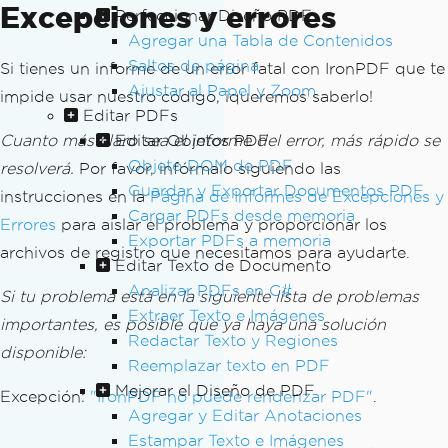
Excepciones y errores
Perfeccionar Diseño PDF
Agregar una Tabla de Contenidos
Saltos de página
Si tienes un informe de un error fatal con IronPDF que te
Ajustar al Papel y Zoom
impide usar nuestro código, ¡queremos saberlo!
Editar PDFs
Cuanto más claro sea el informe del error, más rápido se
Editar Objetos PDF
Objeto DOM de PDF
resolverá.
Por favor, infórmalo siguiendo las
Guardar y Exportar Documentos PDF
instrucciones en la
Página de Informes de Excepciones y
Cargar PDFs desde memoria
Errores
para aislar el problema y proporcionar los
Exportar PDFs a memoria
archivos de registro que necesitamos para ayudarte.
Editar Texto de Documento
Analizar PDFs en C#
Si tu problema está en la siguiente lista de problemas
Extraer Texto e Imágenes
importantes, es posible que ya haya una solución
Redactar Texto y Regiones
disponible:
Reemplazar texto en PDF
Mejorar el Diseño de PDF
Excepción:
"IronPDF no puede renderizar PDF"
.
Agregar y Editar Anotaciones
Estampar Texto e Imágenes