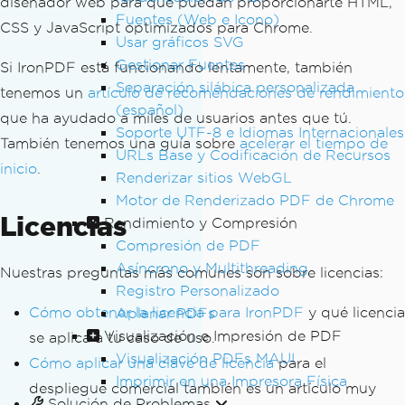
diseñador web para que puedan proporcionarte HTML,
Fuentes (Web e Icono)
CSS y JavaScript optimizados para Chrome.
Usar gráficos SVG
Gestionar Fuentes
Si IronPDF está funcionando lentamente, también
Separación silábica personalizada
tenemos un
artículo de recomendaciones de rendimiento
(español)
que ha ayudado a miles de usuarios antes que tú.
Soporte UTF-8 e Idiomas Internacionales
También tenemos una guía sobre
acelerar el tiempo de
URLs Base y Codificación de Recursos
inicio
.
Renderizar sitios WebGL
Motor de Renderizado PDF de Chrome
Licencias
Rendimiento y Compresión
Compresión de PDF
Asíncrono y Multithreading
Nuestras preguntas más comunes son sobre licencias:
Registro Personalizado
Cómo obtener la licencia para IronPDF
y qué licencia
Aplanar PDFs
Visualización e Impresión de PDF
se aplica a tu caso de uso.
Visualización PDFs MAUI
Cómo aplicar una clave de licencia
para el
Imprimir en una Impresora Física
despliegue comercial también es un artículo muy
Solución de Problemas