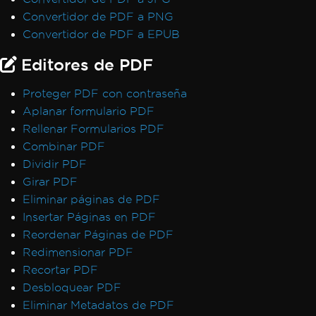
CefExecuteProcess de 0
Convertidor de PDF a PNG
IronPDF no puede abrir / analizar un archivo
Convertidor de PDF a EPUB
PDF específico
Editores de PDF
Excepción nativa de IronPDF
IronPDFAssemblyVersionMismatchException
Proteger PDF con contraseña
El servicio de red se detuvo, reiniciando
Aplanar formulario PDF
servicio
Rellenar Formularios PDF
No se encontró ninguna función con el
Combinar PDF
nombre SetLogEvent con el código de error
Dividir PDF
(127)
Girar PDF
El registro no es compatible en esta
Eliminar páginas de PDF
plataforma
Insertar Páginas en PDF
Tiempo de espera al renderizar PDF
Reordenar Páginas de PDF
Caso no manejado para
Redimensionar PDF
AdaptiveRenderEngine
Recortar PDF
Configuración de la clave de licencia en
Desbloquear PDF
Web.config
Eliminar Metadatos de PDF
No se puede conectar al servidor de