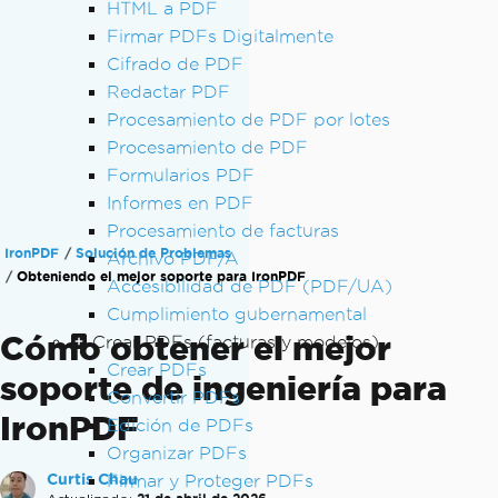
HTML a PDF
Firmar PDFs Digitalmente
Cifrado de PDF
Redactar PDF
Procesamiento de PDF por lotes
Procesamiento de PDF
Formularios PDF
Informes en PDF
Procesamiento de facturas
IronPDF
Solución de Problemas
Archivo PDF/A
Obteniendo el mejor soporte para IronPDF
Accesibilidad de PDF (PDF/UA)
Cumplimiento gubernamental
Cómo obtener el mejor
Crear PDFs (facturas y modelos)
Crear PDFs
soporte de ingeniería para
Convertir PDFs
IronPDF
Edición de PDFs
Organizar PDFs
Curtis Chau
Firmar y Proteger PDFs