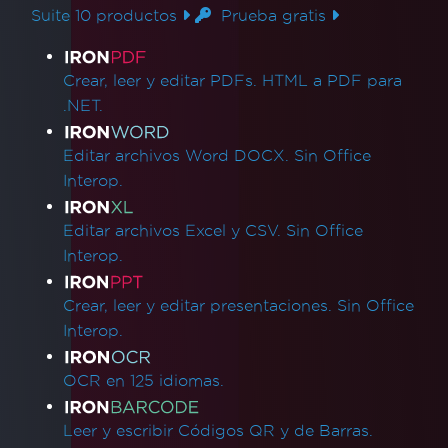
El renderizado inicial es lento
Suite 10 productos
Prueba gratis
Interletrado de fuentes
Enlaces de productos
Soporte de Servidor Windows
¿Qué versión de IronPDF debería usar?
Crear, leer y editar PDFs. HTML a PDF para
Tamaño del paquete IronPDF
.NET.
Fuentes
Solución rápida de problemas con IronPDF
Editar archivos Word DOCX. Sin Office
Asistencia de rendimiento de IronPDF
Interop.
Registros de Azure
Registros de AWS
Editar archivos Excel y CSV. Sin Office
Retraso y tiempo de espera de render
Interop.
Archivos de salida grandes utilizando
ImageToPDF
Crear, leer y editar presentaciones. Sin Office
Fuga de memoria en IronPDF
Interop.
Log4j
Convertir PDF a Base64
OCR en 125 idiomas.
IronPDF - Seguridad CVE
Declaración 'using' de IronPDF
Leer y escribir Códigos QR y de Barras.