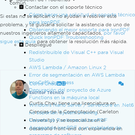
común.
Contactar con el soporte técnico
Cómo hacer una solicitud de soporte técnico
Si estas no se aplican o no ayudan a resolver este
para IronPDF
problema, y te gustaría solicitar la asistencia de uno de
Obteniendo el mejor soporte para IronPDF
nuestros ingenieros altamente capacitados,
por favor
Quick IronPDF Troubleshooting
sigue esta guía
para obtener la resolución más rápida.
Despliegue
Redistribuible de Visual C++ para Visual
Studio
AWS Lambda / Amazon Linux 2
Error de segmentación en AWS Lambda
IronCefSubprocess
Curtis Chau
Depuración del proyecto de Azure
Escritor Técnico
Functions en la máquina local
Curtis Chau tiene una licenciatura en
Windows Nano Server / Servercore en .Net6
Ciencias de la Computación (Carleton
no soportan System.Drawing
Carpeta de Runtimes de IronPDF
University) y se especializa en el
Agregando IronPDF a un instalador de
desarrollo front-end con experiencia en