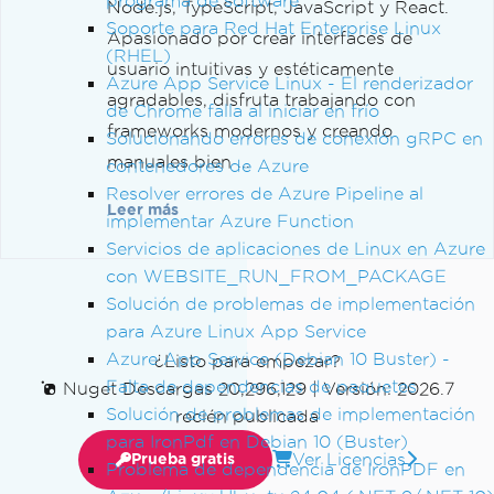
programa de software
Node.js, TypeScript, JavaScript y React.
Soporte para Red Hat Enterprise Linux
Apasionado por crear interfaces de
(RHEL)
usuario intuitivas y estéticamente
Azure App Service Linux - El renderizador
agradables, disfruta trabajando con
de Chrome falla al iniciar en frío
frameworks modernos y creando
Solucionando errores de conexión gRPC en
manuales bien ...
contenedores de Azure
Resolver errores de Azure Pipeline al
Leer más
implementar Azure Function
Servicios de aplicaciones de Linux en Azure
con WEBSITE_RUN_FROM_PACKAGE
Solución de problemas de implementación
para Azure Linux App Service
Azure App Service (Debian 10 Buster) -
¿Listo para empezar?
Falta de dependencias de paquetes
Nuget Descargas 20,296,129
|
Versión: 2026.7
Solución de problemas de implementación
recién publicada
para IronPdf en Debian 10 (Buster)
Ver Licencias
Prueba gratis
Problema de dependencia de IronPDF en