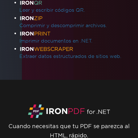
IronPDF - los hipervínculos _blank en un
PDF se abren en la misma pestaña del
Leer y escribir códigos QR.
navegador
Versiones de archivo PDF
Comprimir y descomprimir archivos.
IronPdf.Slim
IronPdf.Linux
Imprimir documentos en .NET.
IronPdf.Native.UpdatedChrome
El PDF difiere de la vista previa de
Extraer datos estructurados de sitios web.
impresión de Chrome
Incompatibilidad de ensamblaje después de
la actualización de versión
Redimensionar, extender, transformar
Mezcla de versiones de productos Iron
WCAG y PDF/UA
Saltos de Página CSS
Rendimiento de UpdatedChrome
MaxHeight en encabezados y pies de página
Cuando necesitas que tu PDF se parezca al
Gasto de renderizado HTML
HTML, rápido.