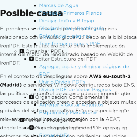
Marcas de Agua
Posible causa
Fondos y Primeros Planos
Dibujar Texto y Bitmap
Dibujar Línea y Rectángulo
El problema se debe a un problema de permisos
Rotar texto y páginas
relacionado con el mutex global utilizado en la biblioteca
Transformar páginas PDF
IronPDF. Este mutex era parte de la implementación
Organizar PDFs
interna del motor de renderizado basado en WebKit de
Editar Estructura del PDF
IronPDF.
Agregar, copiar y eliminar páginas de
PDF
En el contexto de despliegues sobre
AWS eu-south-2
Unir o Dividir PDFs
(Madrid)
o servidores Windows configurados bajo ENS,
Dividir PDF de Varias Páginas
las políticas de control de acceso pueden impedir que
Organización Complementaria
procesos de aplicación creen o accedan a objetos mutex
Agregar y Quitar Adjuntos
globales del sistema operativo. Esto es especialmente
Esquemas y Marcadores
relevante en pipelines de integración con la AEAT,
Firmar y Proteger PDFs
donde los servicios de generación de PDF operan en
Garantizar Autenticidad
Firmar PDFs
entornos de alta seguridad con privilegios reducidos.