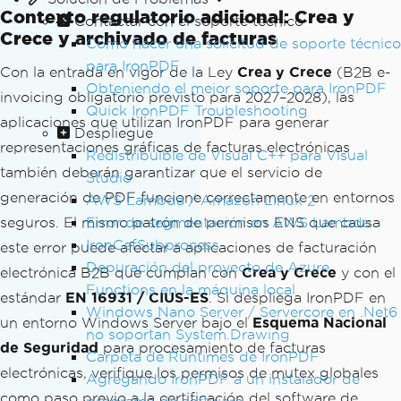
Contexto regulatorio adicional: Crea y
Contactar con el soporte técnico
Crece y archivado de facturas
Cómo hacer una solicitud de soporte técnico
para IronPDF
Con la entrada en vigor de la Ley
Crea y Crece
(B2B e-
Obteniendo el mejor soporte para IronPDF
invoicing obligatorio previsto para 2027–2028), las
Quick IronPDF Troubleshooting
aplicaciones que utilizan IronPDF para generar
Despliegue
representaciones gráficas de facturas electrónicas
Redistribuible de Visual C++ para Visual
también deberán garantizar que el servicio de
Studio
generación de PDF funcione correctamente en entornos
AWS Lambda / Amazon Linux 2
seguros. El mismo patrón de permisos ENS que causa
Error de segmentación en AWS Lambda
IronCefSubprocess
este error puede afectar a aplicaciones de facturación
Depuración del proyecto de Azure
electrónica B2B que cumplan con
Crea y Crece
y con el
Functions en la máquina local
estándar
EN 16931 / CIUS-ES
. Si despliega IronPDF en
Windows Nano Server / Servercore en .Net6
un entorno Windows Server bajo el
Esquema Nacional
no soportan System.Drawing
de Seguridad
para procesamiento de facturas
Carpeta de Runtimes de IronPDF
electrónicas, verifique los permisos de mutex globales
Agregando IronPDF a un instalador de
como paso previo a la certificación del software de