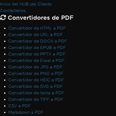
Inicio del HUB del Cliente
CefExecuteProcess de 0
Contáctenos
IronPDF no puede abrir / analizar un archivo
Convertidores de PDF
PDF específico
Excepción nativa de IronPDF
Convertidor de HTML a PDF
IronPDFAssemblyVersionMismatchException
Convertidor de URL a PDF
El servicio de red se detuvo, reiniciando
Convertidor de DOCX a PDF
servicio
Convertidor de EPUB a PDF
No se encontró ninguna función con el
Convertidor de PPTX a PDF
nombre SetLogEvent con el código de error
Convertidor de Excel a PDF
(127)
Convertidor de JPG a PDF
El registro no es compatible en esta
Convertidor de PNG a PDF
plataforma
Convertidor de HEIC a PDF
Tiempo de espera al renderizar PDF
Convertidor de SVG a PDF
Caso no manejado para
Convertidor de texto a PDF
AdaptiveRenderEngine
Convertidor de TIFF a PDF
Configuración de la clave de licencia en
CSV a PDF
Web.config
Markdown a PDF
No se puede conectar al servidor de