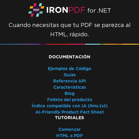
MemoryStream
Renderizar vista a cadena
Alternativas a System.Drawing.Common
Cuando necesitas que tu PDF se parezca al
(.NET 7 y no Windows)
HTML, rápido.
Encabezados de tabla
Usar compilación ReadyToRun
Excepción de despliegue de IronPdf.Slim
DOCUMENTACIÓN
v2025.5.6
Incompatibilidad de versión de ClickOnce
Ejemplos de Código
.NET Framework falla con Prefer32Bit
Guías
PDF/UA muestra un fondo gris
Referencia API
Características
Los emojis no se renderizan
Blog
Reglas CSS @page vs RenderingOptions
Folleto del producto
Inicializando correctamente
Índice compatible con IA (llms.txt)
RenderingOptions
AI-Friendly Product Fact Sheet
TUTORIALES
Discrepancias de fuentes: Windows vs Linux
Incorporación de fuentes personalizadas en
Comenzar
Linux
HTML a PDF