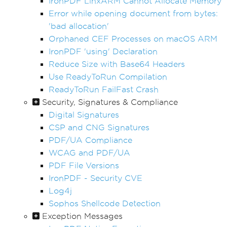
IronPDF LinxARM Cannot Allocate Memory
Error while opening document from bytes:
'bad allocation'
Orphaned CEF Processes on macOS ARM
IronPDF 'using' Declaration
Reduce Size with Base64 Headers
Use ReadyToRun Compilation
ReadyToRun FailFast Crash
Security, Signatures & Compliance
Digital Signatures
CSP and CNG Signatures
PDF/UA Compliance
WCAG and PDF/UA
PDF File Versions
IronPDF - Security CVE
Log4j
Sophos Shellcode Detection
Exception Messages