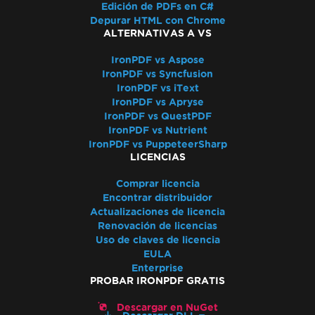
Edición de PDFs en C#
Extracción de texto desordenada
Depurar HTML con Chrome
Validación de licencia de ASP.NET Web
ALTERNATIVAS A VS
Forms
IronPDF vs Aspose
Conexión de Docker de IronPdfEngine falla
IronPDF vs Syncfusion
en macOS ARM
IronPDF vs iText
Nombres de Autor en Metadatos del PDF
IronPDF vs Apryse
Agregar Fuentes Usando CSS
IronPDF vs QuestPDF
IronPDF vs Nutrient
Cumplimiento con PDF/UA
IronPDF vs PuppeteerSharp
Errores de guardado de ruta virtual
LICENCIAS
Firmas CSP y CNG
Transparencia y color en PDF a imagen
Comprar licencia
Encontrar distribuidor
Renderizado IronPdf.UpdatedChrome
Actualizaciones de licencia
Monitorear memoria en Linux/WSL
Renovación de licencias
Marcadores a través de
Uso de claves de licencia
ExtractTextFromPage
EULA
Enterprise
Uso de memoria de CEF/Chromium
PROBAR IRONPDF GRATIS
Desalineación de encabezado y contenido
Fuentes de Adobe como Tipo 3
Descargar en NuGet