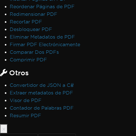
CSS Page Breaks
Reordenar Páginas de PDF
CSS @page Rules vs RenderingOptions
Redimensionar PDF
Initializing RenderingOptions Correctly
Recortar PDF
Headers/Footers and Page Breaks
Desbloquear PDF
MaxHeight in Headers and Footers
Eliminar Metadatos de PDF
Chunked Headers and Footers
Firmar PDF Electrónicamente
Header and Content Misalignment
Comparar Dos PDFs
Default Placeholders
Comprimir PDF
Table Headers
Otros
Rectangle Positioning
Resize, Extend, Transform
Convertidor de JSON a C#
PDF Differs from Chrome Print Preview
Extraer metadatos de PDF
IronPdf.UpdatedChrome Rendering
Visor de PDF
PDF/UA Renders Gray Background
Contador de Palabras PDF
IronPDF - _blank hyperlinks in a PDF open
Resumir PDF
in same browser tab
Print From Network Printer
Unhandled case for AdaptiveRenderEngine