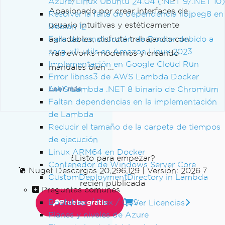
Azure/Linux Ubuntu 24.04 (.NET 9/.NET 10)
Apasionado por crear interfaces de
Resolver la falta de dependencia libjpeg8 en
usuario intuitivas y estéticamente
Debian 12
Falla de construcción de Docker debido a
agradables, disfruta trabajando con
xorg-x11-utils en Amazon Linux 2023
frameworks modernos y creando
Implementación en Google Cloud Run
manuales bien ...
Error libnss3 de AWS Lambda Docker
AWS Lambda .NET 8 binario de Chromium
Leer más
Faltan dependencias en la implementación
de Lambda
Reducir el tamaño de la carpeta de tiempos
de ejecución
Linux ARM64 en Docker
¿Listo para empezar?
Contenedor de Windows Server Core
Nuget Descargas 20,296,129
|
Versión: 2026.7
CustomDeploymentDirectory in Lambda
recién publicada
Preguntas comunes
Bootstrap / Flex / CSS
Ver Licencias
Prueba gratis
Planes y niveles de Azure