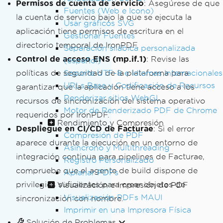
Permisos de cuenta de servicio
: Asegúrese de que
Fuentes (Web e Icono)
la cuenta de servicio bajo la que se ejecuta la
Usar gráficos SVG
aplicación tiene permisos de escritura en el
Gestionar Fuentes
directorio temporal de IronPDF.
Separación silábica personalizada
Control de acceso ENS (mp.if.1)
: Revise las
(español)
políticas de seguridad de la plataforma para
Soporte UTF-8 e Idiomas Internacionales
URLs Base y Codificación de Recursos
garantizar que la aplicación tiene acceso a los
Renderizar sitios WebGL
recursos de sincronización del sistema operativo
Motor de Renderizado PDF de Chrome
requeridos por IronPDF.
Rendimiento y Compresión
Despliegue en CI/CD de Facturae
: Si el error
Compresión de PDF
aparece durante la ejecución en un entorno de
Asíncrono y Multithreading
integración continua para pipelines de Facturae,
Registro Personalizado
compruebe que el agente de build dispone de
Aplanar PDFs
privilegios suficientes para crear objetos de
Visualización e Impresión de PDF
Visualización PDFs MAUI
sincronización con nombre.
Imprimir en una Impresora Física
Solución de Problemas