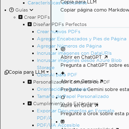
Copia para LLM
Características adicionales
Copiar página como Markdo
Guías
Crear PDFs
Diseñar PDFs Perfectos
Crear nuevos PDFs
Agregar Encabezados y Pies de Página
Agregar Números de Página
Incrustar imágenes con DataURIs
Abrir en ChatGPT
Incrustar imágenes desde Azure Blob
Pregunta a ChatGPT sobre es
Storage
Copia para LLM
OpenAI para PDF
Abrir en Gemini
Personalización Completa de PDF
Orientación y Rotación
Pregunte a Gemini sobre esta
Tamaño de Papel Personalizado
Cumplimiento de Estándares
Abrir en Grok
Exportar Documentos en Formato
Pregunte a Grok sobre esta p
PDF/A
PDF/UA Accesible