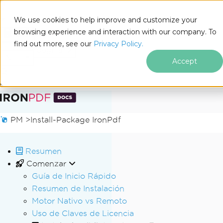
We use cookies to help improve and customize your
browsing experience and interaction with our company. To
Docs
find out more, see our
Privacy Policy.
for
En esta página
.NET
Accept
Saltar al pie de página
PM >
Install-Package IronPdf
Resumen
Comenzar
Guía de Inicio Rápido
Resumen de Instalación
Motor Nativo vs Remoto
Uso de Claves de Licencia