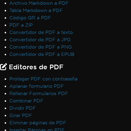
Archivo Markdown a PDF
licencias
Tabla Markdown a PDF
IronPDF LinxARM no puede asignar
Código QR a PDF
memoria
PDF a ZIP
Excepciones de servicio de Windows .NET
Convertidor de PDF a texto
Framework
Convertidor de PDF a JPG
Código gestionado después de destruir el
Convertidor de PDF a PNG
estado del hilo
Convertidor de PDF a EPUB
Error de licencia de Linux/WSL
Win32Exception
Editores de PDF
Caracteres no ASCII en la ruta del archivo
Inicialización de Vulkan/ANGLE en Docker
Proteger PDF con contraseña
AccessViolationException después de
Aplanar formulario PDF
InsertPdf con encabezados/pies de página
Rellenar Formularios PDF
HTML
Combinar PDF
Fallo de ReadyToRun FailFast
Dividir PDF
Rendering & Layout
Girar PDF
Bootstrap / Flex / CSS
Eliminar páginas de PDF
Pixel Perfect HTML Formatting
Insertar Páginas en PDF