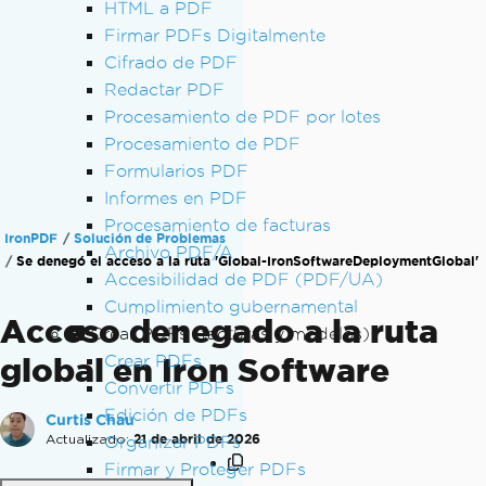
HTML a PDF
Firmar PDFs Digitalmente
Cifrado de PDF
Redactar PDF
Procesamiento de PDF por lotes
Procesamiento de PDF
Formularios PDF
Informes en PDF
Procesamiento de facturas
IronPDF
Solución de Problemas
Archivo PDF/A
Se denegó el acceso a la ruta 'Global-IronSoftwareDeploymentGlobal'
Accesibilidad de PDF (PDF/UA)
Cumplimiento gubernamental
Acceso denegado a la ruta
Crear PDFs (facturas y modelos)
global en Iron Software
Crear PDFs
Convertir PDFs
Edición de PDFs
Curtis Chau
Actualizado:
21 de abril de 2026
Organizar PDFs
Firmar y Proteger PDFs