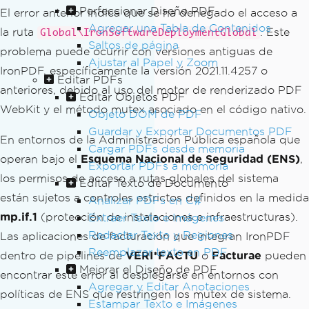
Perfeccionar Diseño PDF
El error anterior indica que se ha denegado el acceso a
Agregar una Tabla de Contenidos
la ruta
. Este
Global\IronSoftwareDeploymentGlobal
Saltos de página
problema puede ocurrir con versiones antiguas de
Ajustar al Papel y Zoom
IronPDF, específicamente la versión 2021.11.4257 o
Editar PDFs
anteriores, debido al uso del motor de renderizado PDF
Editar Objetos PDF
WebKit y el método mutex asociado en el código nativo.
Objeto DOM de PDF
Guardar y Exportar Documentos PDF
En entornos de la Administración Pública española que
Cargar PDFs desde memoria
operan bajo el
Esquema Nacional de Seguridad (ENS)
,
Exportar PDFs a memoria
los permisos de acceso a rutas globales del sistema
Editar Texto de Documento
están sujetos a controles estrictos definidos en la medida
Analizar PDFs en C#
mp.if.1
(protección de instalaciones e infraestructuras).
Extraer Texto e Imágenes
Redactar Texto y Regiones
Las aplicaciones de facturación que integran IronPDF
Reemplazar texto en PDF
dentro de pipelines de
VERI*FACTU
o
Facturae
pueden
Mejorar el Diseño de PDF
encontrar este error al desplegarse en entornos con
Agregar y Editar Anotaciones
políticas de ENS que restringen los mutex de sistema.
Estampar Texto e Imágenes