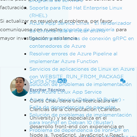
programa de software
facturación.
Soporte para Red Hat Enterprise Linux
(RHEL)
Si actualizar no resuelve el problema, por favor
Azure App Service Linux - El renderizador
comuníquese con nuestro
soporte de ingeniería
para
de Chrome falla al iniciar en frío
mayor investigación y asistencia.
Solucionando errores de conexión gRPC en
contenedores de Azure
Resolver errores de Azure Pipeline al
implementar Azure Function
Servicios de aplicaciones de Linux en Azure
con WEBSITE_RUN_FROM_PACKAGE
Curtis Chau
Solución de problemas de implementación
Escritor Técnico
para Azure Linux App Service
Azure App Service (Debian 10 Buster) -
Curtis Chau tiene una licenciatura en
Falta de dependencias de paquetes
Ciencias de la Computación (Carleton
Solución de problemas de implementación
University) y se especializa en el
para IronPdf en Debian 10 (Buster)
desarrollo front-end con experiencia en
Problema de dependencia de IronPDF en
Node.js, TypeScript, JavaScript y React.