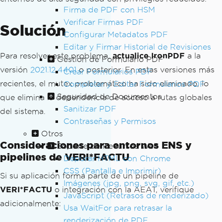
Firma de PDF con HSM
Verificar Firmas PDF
Solución
Configurar Metadatos PDF
Editar y Firmar Historial de Revisiones
Para resolver este problema,
actualice IronPDF
a la
Gestión de Formulario PDF
versión
2021.12.4401
o posterior. En estas versiones más
Crear Formularios PDF
recientes, el mutex problemático ha sido eliminado, lo
Completar y Editar Formularios PDF
Seguridad de Documentos
que elimina la dependencia de acceso a rutas globales
Sanitizar PDF
del sistema.
Contraseñas y Permisos
Otros
Consideraciones para entornos ENS y
Soporte de Recursos Web
pipelines de VERI*FACTU
Depurar HTML con Chrome
CSS (Pantalla e Imprimir)
Si su aplicación forma parte de un pipeline de
Imágenes (jpg, png, svg, gif, etc.)
VERI*FACTU
o integración con la AEAT, verifique
JavaScript (Retrasos de renderizado)
adicionalmente:
Usa WaitFor para retrasar la
renderización de PDF