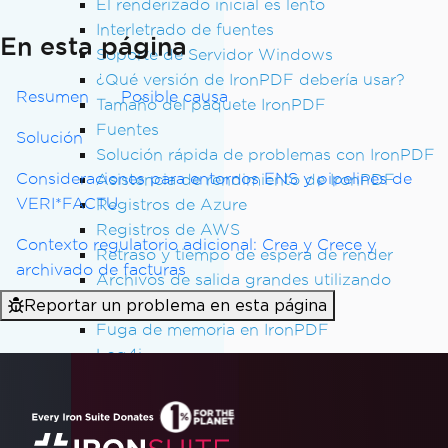
El renderizado inicial es lento
Interletrado de fuentes
En esta página
Soporte de Servidor Windows
¿Qué versión de IronPDF debería usar?
Resumen
Posible causa
Tamaño del paquete IronPDF
Fuentes
Solución
Solución rápida de problemas con IronPDF
Consideraciones para entornos ENS y pipelines de
Asistencia de rendimiento de IronPDF
VERI*FACTU
Registros de Azure
Registros de AWS
Contexto regulatorio adicional: Crea y Crece y
Retraso y tiempo de espera de render
archivado de facturas
Archivos de salida grandes utilizando
Reportar un problema en esta página
ImageToPDF
Fuga de memoria en IronPDF
Log4j
Convertir PDF a Base64
IronPDF - Seguridad CVE
Declaración 'using' de IronPDF