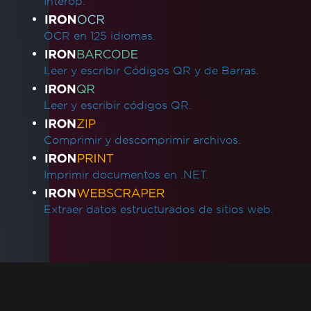
Interop.
Posicionamiento de rectángulos
AWS Lambda Sin Docker
OCR en 125 idiomas.
Marcadores de posición predeterminados
Guías de solución de problemas
Leer y escribir Códigos QR y de Barras.
Aplicar una clave de licencia en IronPDF
Formato HTML píxel perfecto
Leer y escribir códigos QR.
Azure Blob Storage
Blazor Server / WebAssembly (WASM)
Comprimir y descomprimir archivos.
Firmas Digitales
Encabezados/pies de página y saltos de
Imprimir documentos en .NET.
página
Idiomas internacionales y CMJK
Extraer datos estructurados de sitios web.
IronPDF e IIS
Kerberos
Fuente rota en AWS Lambda
Visibilidad de MetaData
Imprimir desde impresora de red
Rasterizar a imagen utilizando