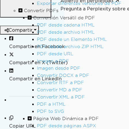
Abierto en perplejidad
Exportar diferentes versiones de PDF
Pregunta a Perplexity sobre 
Convertir PDFs
Conversión Versátil de PDF
PDF desde cadena HTML
Compartir
PDF desde archivo HTML
PDF desde un Elemento HTML
Compartir en Facebook
PDF desde archivo ZIP HTML
PDF desde URL
Imagen a PDF
Compartir en X (Twitter)
Imagen desde PDF
Convertir DOCX a PDF
Compartir en LinkedIn
Convertir RTF a PDF
Convertir MD a PDF
Convertir XML a PDF
PDF a HTML
PDF to SVG
Página Web Dinámica a PDF
Copiar URL
PDF desde páginas ASPX