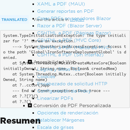
XAML a PDF (MAUI)
Generar reportes en PDF
Crear PDFs en servidores Blazor
TRANSLATED
View the article in
English
Razor a PDF (Blazor Server)
CSHTML a PDF (Páginas Razor)
System.TypeInitializationException: The type initiali
CSHTML a PDF (MVC Core)
zer for '?' threw an exception. 

CSHTML a PDF (Marco de MVC)
    ---> System.UnauthorizedAccessException: Access t
o the path 'Global\IronSoftwareDeploymentGlobal' is d
CSHTML a PDF (Sin Interfaz)
enied.

Accesibilidad Web
    at System.Threading.Mutex.CreateMutexCore(Boolean 
Logins y Sitios TLS
initiallyOwned, String name, Boolean& createdNew)

    at System.Threading.Mutex..ctor(Boolean initially
Cookies
Owned, String name)

Encabezado de solicitud HTTP
    at ?..cctor()app

Configuración de Proxy
    --- End of inner exception stack trace ---

    at ?.?[?]()

Linearizar PDFs
    at ?.?()
Conversión de PDF Personalizada
Opciones de renderización
Resumen
Establecer Márgenes
Escala de grises