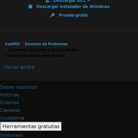
Descargar DLL
Salida de Docker de IronPdfEngine
Descargar instalador de Windows
Fuentes personalizadas en campos de
Prueba gratis
formulario
Mensajes de excepción
Se denegó el acceso a la ruta 'Global-
IronSoftwareDeploymentGlobal'
IronPDF
Solución de Problemas
Se denegó el acceso a la ruta 'Global-
502 Bad Gateway
IronSoftwareDeploymentGlobal'
Error al establecer conexión con el servidor
de licencias
Volver arriba
Error al desplegar las dependencias de
Chrome
Sobre nosotros
Error al desplegar las dependencias de
Noticias
Pdfium
Clientes
Error al abrir documento desde bytes: 'mala
Carreras
asignación'
Academia
No se pudo desplegar el paquete NuGet
Herramientas gratuitas
El proceso de GPU no es utilizable
Webinars
Código de retorno inválido de