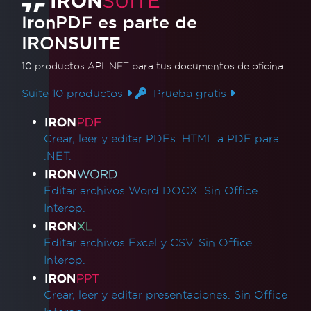
IronPDF - los hipervínculos _blank en un
IronPDF es parte de
PDF se abren en la misma pestaña del
IRON
navegador
SUITE
Versiones de archivo PDF
10 productos API .NET
para tus documentos de oficina
IronPdf.Slim
IronPdf.Linux
Suite 10 productos
Prueba gratis
IronPdf.Native.UpdatedChrome
Enlaces de productos
El PDF difiere de la vista previa de
Crear, leer y editar PDFs. HTML a PDF para
impresión de Chrome
.NET.
Incompatibilidad de ensamblaje después de
la actualización de versión
Editar archivos Word DOCX. Sin Office
Redimensionar, extender, transformar
Interop.
Mezcla de versiones de productos Iron
WCAG y PDF/UA
Editar archivos Excel y CSV. Sin Office
Saltos de Página CSS
Interop.
Rendimiento de UpdatedChrome
MaxHeight en encabezados y pies de página
Crear, leer y editar presentaciones. Sin Office
Gasto de renderizado HTML