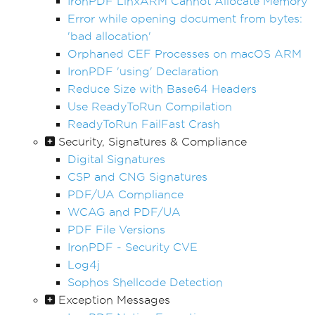
IronPDF LinxARM Cannot Allocate Memory
Error while opening document from bytes:
'bad allocation'
Orphaned CEF Processes on macOS ARM
IronPDF 'using' Declaration
Reduce Size with Base64 Headers
Use ReadyToRun Compilation
ReadyToRun FailFast Crash
Security, Signatures & Compliance
Digital Signatures
CSP and CNG Signatures
PDF/UA Compliance
WCAG and PDF/UA
PDF File Versions
IronPDF - Security CVE
Log4j
Sophos Shellcode Detection
Exception Messages