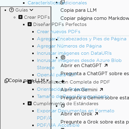
Características adicionales
Guías
Copia para LLM
Crear PDFs
Copiar página como Markdo
Diseñar PDFs Perfectos
Crear nuevos PDFs
Agregar Encabezados y Pies de Página
Agregar Números de Página
Incrustar imágenes con DataURIs
Incrustar imágenes desde Azure Blob
Abrir en ChatGPT
Storage
Pregunta a ChatGPT sobre es
OpenAI para PDF
Copia para LLM
Personalización Completa de PDF
Orientación y Rotación
Abrir en Gemini
Tamaño de Papel Personalizado
Pregunte a Gemini sobre esta
Cumplimiento de Estándares
Exportar Documentos en Formato
Abrir en Grok
PDF/A
Pregunte a Grok sobre esta p
PDF/UA Accesible