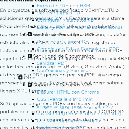
Firma de PDF con HSM
En proyectos de software certificado VERI*FACTU o
Verificar Firmas PDF
soluciones que generan XMLs Facturae para el sistema
Configurar Metadatos PDF
FACe del Estado, los hipervínculos dentro del PDF
Editar y Firmar Historial de Revisiones
representativo son elementos de presentación, no datos
Gestión de Formulario PDF
Crear Formularios PDF
estructurales. La AEAT valida el XML de registro de
Completar y Editar Formularios PDF
facturación, no el comportamiento interactivo del PDF
Seguridad de Documentos
adjunto. De forma similar, en integraciones con TicketBAI
Sanitizar PDF
en los tres territorios forales (Bizkaia, Gipuzkoa, Araba),
Contraseñas y Permisos
el documento PDF generado por IronPDF sirve como
Otros
representación visual; la validación fiscal opera sobre el
Soporte de Recursos Web
fichero XML firmado.
Depurar HTML con Chrome
CSS (Pantalla e Imprimir)
Si tu aplicación genera PDFs con hipervínculos para
Imágenes (jpg, png, svg, gif, etc.)
portales de cliente o informes internos bajo LOPDGDD,
JavaScript (Retrasos de renderizado)
considera que este comportamiento de pestaña es una
Usa WaitFor para retrasar la
característica del visor del navegador, no un defecto del
renderización de PDF