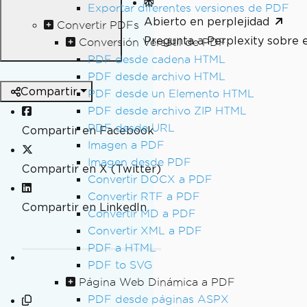
Exportar diferentes versiones de PDF
Abierto en perplejidad
Convertir PDFs
Pregunta a Perplexity sobre 
Conversión Versátil de PDF
PDF desde cadena HTML
PDF desde archivo HTML
Compartir
PDF desde un Elemento HTML
PDF desde archivo ZIP HTML
PDF desde URL
Compartir en Facebook
Imagen a PDF
Imagen desde PDF
Compartir en X (Twitter)
Convertir DOCX a PDF
Convertir RTF a PDF
Compartir en LinkedIn
Convertir MD a PDF
Convertir XML a PDF
PDF a HTML
PDF to SVG
Página Web Dinámica a PDF
PDF desde páginas ASPX