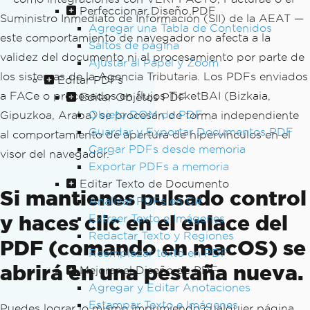
Perfeccionar Diseño PDF
Suministro Inmediato de Información (SII) de la AEAT —
Agregar una Tabla de Contenidos
este comportamiento de navegador no afecta a la
Saltos de página
validez del documento ni al procesamiento por parte de
Ajustar al Papel y Zoom
los sistemas de la Agencia Tributaria. Los PDFs enviados
Editar PDFs
a FACe o procesados en flujos TicketBAI (Bizkaia,
Editar Objetos PDF
Objeto DOM de PDF
Gipuzkoa, Araba) se procesan de forma independiente
Guardar y Exportar Documentos PDF
al comportamiento de apertura de hipervínculos en el
Cargar PDFs desde memoria
visor del navegador.
Exportar PDFs a memoria
Editar Texto de Documento
Si mantienes pulsado control
Analizar PDFs en C#
y haces clic en el enlace del
Extraer Texto e Imágenes
Redactar Texto y Regiones
PDF (comando en macOS) se
Reemplazar texto en PDF
abrirá en una pestaña nueva.
Mejorar el Diseño de PDF
Agregar y Editar Anotaciones
Estampar Texto e Imágenes
Puedes lograr lo mismo imprimiendo cualquier página