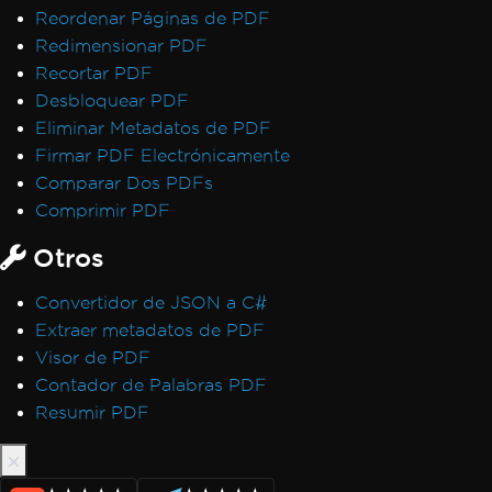
Reordenar Páginas de PDF
CSS Page Breaks
Redimensionar PDF
CSS @page Rules vs RenderingOptions
Recortar PDF
Initializing RenderingOptions Correctly
Desbloquear PDF
Headers/Footers and Page Breaks
Eliminar Metadatos de PDF
MaxHeight in Headers and Footers
Firmar PDF Electrónicamente
Chunked Headers and Footers
Comparar Dos PDFs
Header and Content Misalignment
Comprimir PDF
Default Placeholders
Table Headers
Otros
Rectangle Positioning
Resize, Extend, Transform
Convertidor de JSON a C#
PDF Differs from Chrome Print Preview
Extraer metadatos de PDF
IronPdf.UpdatedChrome Rendering
Visor de PDF
PDF/UA Renders Gray Background
Contador de Palabras PDF
IronPDF - _blank hyperlinks in a PDF open
Resumir PDF
in same browser tab
Print From Network Printer
Unhandled case for AdaptiveRenderEngine