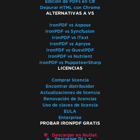
Edición de PDFs en C#
Extracción de texto desordenada
Depurar HTML con Chrome
Validación de licencia de ASP.NET Web
ALTERNATIVAS A VS
Forms
IronPDF vs Aspose
Conexión de Docker de IronPdfEngine falla
IronPDF vs Syncfusion
en macOS ARM
IronPDF vs iText
Nombres de Autor en Metadatos del PDF
IronPDF vs Apryse
IronPDF vs QuestPDF
Agregar Fuentes Usando CSS
IronPDF vs Nutrient
Cumplimiento con PDF/UA
IronPDF vs PuppeteerSharp
Errores de guardado de ruta virtual
LICENCIAS
Firmas CSP y CNG
Comprar licencia
Transparencia y color en PDF a imagen
Encontrar distribuidor
Renderizado IronPdf.UpdatedChrome
Actualizaciones de licencia
Monitorear memoria en Linux/WSL
Renovación de licencias
Marcadores a través de
Uso de claves de licencia
EULA
ExtractTextFromPage
Enterprise
Uso de memoria de CEF/Chromium
PROBAR IRONPDF GRATIS
Desalineación de encabezado y contenido
Descargar en NuGet
Fuentes de Adobe como Tipo 3
Descargar DLL