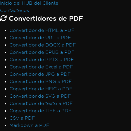
Inicio del HUB del Cliente
CefExecuteProcess de 0
Contáctenos
IronPDF no puede abrir / analizar un archivo
Convertidores de PDF
PDF específico
Excepción nativa de IronPDF
Convertidor de HTML a PDF
IronPDFAssemblyVersionMismatchException
Convertidor de URL a PDF
El servicio de red se detuvo, reiniciando
Convertidor de DOCX a PDF
servicio
Convertidor de EPUB a PDF
No se encontró ninguna función con el
Convertidor de PPTX a PDF
nombre SetLogEvent con el código de error
Convertidor de Excel a PDF
(127)
Convertidor de JPG a PDF
El registro no es compatible en esta
Convertidor de PNG a PDF
plataforma
Convertidor de HEIC a PDF
Tiempo de espera al renderizar PDF
Convertidor de SVG a PDF
Caso no manejado para
Convertidor de texto a PDF
AdaptiveRenderEngine
Convertidor de TIFF a PDF
Configuración de la clave de licencia en
CSV a PDF
Web.config
Markdown a PDF
No se puede conectar al servidor de