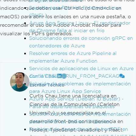
programa de software
Soporte para Red Hat Enterprise Linux
indicando que deben usar Ctrl+clic (o Cmd+clic en
(RHEL)
macOS) para abrir los enlaces en una nueva pestaña, o
Azure App Service Linux - El renderizador
recomendar el uso de Adobe Acrobat Reader para
de Chrome falla al iniciar en frío
visualizar los PDFs generados.
Solucionando errores de conexión gRPC en
contenedores de Azure
Resolver errores de Azure Pipeline al
implementar Azure Function
Servicios de aplicaciones de Linux en Azure
con WEBSITE_RUN_FROM_PACKAGE
Curtis Chau
Solución de problemas de implementación
Escritor Técnico
para Azure Linux App Service
Curtis Chau tiene una licenciatura en
Azure App Service (Debian 10 Buster) -
Ciencias de la Computación (Carleton
Falta de dependencias de paquetes
University) y se especializa en el
Solución de problemas de implementación
desarrollo front-end con experiencia en
para IronPdf en Debian 10 (Buster)
Problema de dependencia de IronPDF en
Node.js, TypeScript, JavaScript y React.