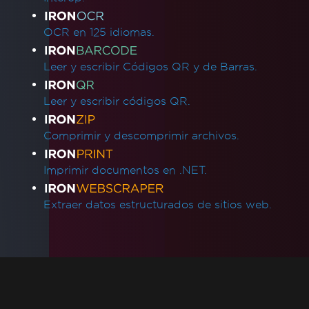
Posicionamiento de rectángulos
AWS Lambda Sin Docker
OCR en 125 idiomas.
Marcadores de posición predeterminados
Guías de solución de problemas
Leer y escribir Códigos QR y de Barras.
Aplicar una clave de licencia en IronPDF
Formato HTML píxel perfecto
Leer y escribir códigos QR.
Azure Blob Storage
Blazor Server / WebAssembly (WASM)
Comprimir y descomprimir archivos.
Firmas Digitales
Encabezados/pies de página y saltos de
Imprimir documentos en .NET.
página
Idiomas internacionales y CMJK
Extraer datos estructurados de sitios web.
IronPDF e IIS
Kerberos
Fuente rota en AWS Lambda
Visibilidad de MetaData
Imprimir desde impresora de red
Rasterizar a imagen utilizando