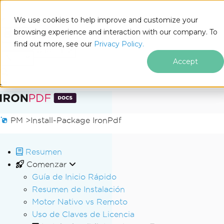
We use cookies to help improve and customize your
browsing experience and interaction with our company. To
Docs
find out more, see our
Privacy Policy.
for
En esta página
.NET
Accept
Saltar al pie de página
PM >
Install-Package IronPdf
Resumen
Comenzar
Guía de Inicio Rápido
Resumen de Instalación
Motor Nativo vs Remoto
Uso de Claves de Licencia