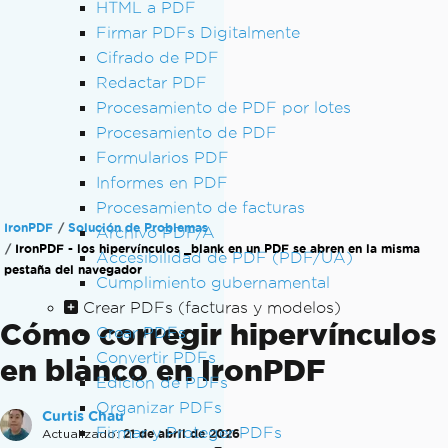
HTML a PDF
Firmar PDFs Digitalmente
Cifrado de PDF
Redactar PDF
Procesamiento de PDF por lotes
Procesamiento de PDF
Formularios PDF
Informes en PDF
Procesamiento de facturas
IronPDF
Solución de Problemas
Archivo PDF/A
IronPDF - los hipervínculos _blank en un PDF se abren en la misma
Accesibilidad de PDF (PDF/UA)
pestaña del navegador
Cumplimiento gubernamental
Crear PDFs (facturas y modelos)
Cómo corregir hipervínculos
Crear PDFs
Convertir PDFs
en blanco en IronPDF
Edición de PDFs
Organizar PDFs
Curtis Chau
Firmar y Proteger PDFs
Actualizado:
21 de abril de 2026