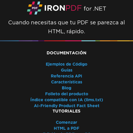
MemoryStream
Renderizar vista a cadena
Alternativas a System.Drawing.Common
Cuando necesitas que tu PDF se parezca al
(.NET 7 y no Windows)
HTML, rápido.
Encabezados de tabla
Usar compilación ReadyToRun
Excepción de despliegue de IronPdf.Slim
DOCUMENTACIÓN
v2025.5.6
Incompatibilidad de versión de ClickOnce
Ejemplos de Código
.NET Framework falla con Prefer32Bit
Guías
Referencia API
PDF/UA muestra un fondo gris
Características
Los emojis no se renderizan
Blog
Reglas CSS @page vs RenderingOptions
Folleto del producto
Inicializando correctamente
Índice compatible con IA (llms.txt)
AI-Friendly Product Fact Sheet
RenderingOptions
TUTORIALES
Discrepancias de fuentes: Windows vs Linux
Incorporación de fuentes personalizadas en
Comenzar
HTML a PDF
Linux