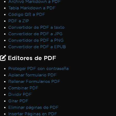
Archivo Markdown a PDF
licencias
Tabla Markdown a PDF
IronPDF LinxARM no puede asignar
Código QR a PDF
memoria
PDF a ZIP
Excepciones de servicio de Windows .NET
Convertidor de PDF a texto
Framework
Convertidor de PDF a JPG
Código gestionado después de destruir el
Convertidor de PDF a PNG
estado del hilo
Convertidor de PDF a EPUB
Error de licencia de Linux/WSL
Editores de PDF
Win32Exception
Caracteres no ASCII en la ruta del archivo
Proteger PDF con contraseña
Inicialización de Vulkan/ANGLE en Docker
Aplanar formulario PDF
AccessViolationException después de
Rellenar Formularios PDF
InsertPdf con encabezados/pies de página
Combinar PDF
HTML
Dividir PDF
Fallo de ReadyToRun FailFast
Girar PDF
Rendering & Layout
Eliminar páginas de PDF
Bootstrap / Flex / CSS
Insertar Páginas en PDF
Pixel Perfect HTML Formatting