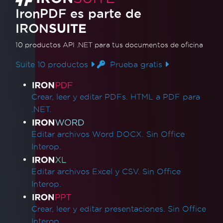
IronPDF - los hipervínculos _blank en un
IronPDF es parte de
PDF se abren en la misma pestaña del
IRON
SUITE
navegador
Versiones de archivo PDF
10 productos API .NET
para tus documentos de oficina
IronPdf.Slim
Suite 10 productos
Prueba gratis
IronPdf.Linux
IronPdf.Native.UpdatedChrome
Enlaces de productos
El PDF difiere de la vista previa de
Crear, leer y editar PDFs. HTML a PDF para
impresión de Chrome
.NET.
Incompatibilidad de ensamblaje después de
la actualización de versión
Editar archivos Word DOCX. Sin Office
Redimensionar, extender, transformar
Interop.
Mezcla de versiones de productos Iron
WCAG y PDF/UA
Editar archivos Excel y CSV. Sin Office
Saltos de Página CSS
Interop.
Rendimiento de UpdatedChrome
MaxHeight en encabezados y pies de página
Crear, leer y editar presentaciones. Sin Office
Gasto de renderizado HTML
Interop.