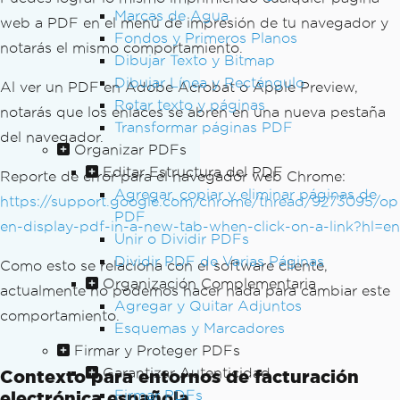
Marcas de Agua
web a PDF en el menú de impresión de tu navegador y
Fondos y Primeros Planos
notarás el mismo comportamiento.
Dibujar Texto y Bitmap
Dibujar Línea y Rectángulo
Al ver un PDF en Adobe Acrobat o Apple Preview,
Rotar texto y páginas
notarás que los enlaces se abren en una nueva pestaña
Transformar páginas PDF
del navegador.
Organizar PDFs
Editar Estructura del PDF
Reporte de error para el navegador web Chrome:
Agregar, copiar y eliminar páginas de
https://support.google.com/chrome/thread/9273095/op
PDF
en-display-pdf-in-a-new-tab-when-click-on-a-link?hl=en
Unir o Dividir PDFs
Dividir PDF de Varias Páginas
Como esto se relaciona con el software cliente,
Organización Complementaria
actualmente no podemos hacer nada para cambiar este
Agregar y Quitar Adjuntos
comportamiento.
Esquemas y Marcadores
Firmar y Proteger PDFs
Garantizar Autenticidad
Contexto para entornos de facturación
electrónica española
Firmar PDFs