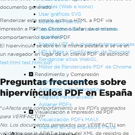
Fuentes (Web e Icono)
documento generado.
Usar gráficos SVG
Renderizar este simple archivo HTML a PDF vía
Gestionar Fuentes
impresión a PDF en Chrome o Safari da el mismo
Separación silábica personalizada
(español)
comportamiento que IronPDF.
Soporte UTF-8 e Idiomas Internacionales
El hipervínculo se abre en la misma pestaña si se ve en
URLs Base y Codificación de Recursos
un navegador en lugar de un cliente PDF de escritorio.
Renderizar sitios WebGL
test.html
test.html.pdf
Motor de Renderizado PDF de Chrome
Rendimiento y Compresión
Preguntas frecuentes sobre
Compresión de PDF
Asíncrono y Multithreading
hipervínculos PDF en España
Registro Personalizado
Aplanar PDFs
*
¿Afecta este comportamiento a los PDFs generados
Visualización e Impresión de PDF
para VERI
FACTU?*
Visualización PDFs MAUI
No. Los documentos generados por VERI
FACTU son
Imprimir en una Impresora Física
validados por la AEAT a través del XML de registro de
Solución de Problemas