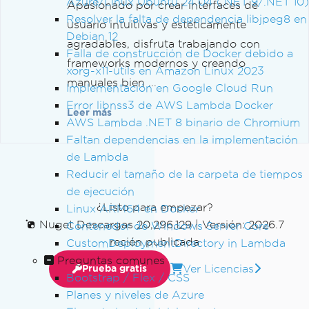
Azure/Linux Ubuntu 24.04 (.NET 9/.NET 10)
Apasionado por crear interfaces de
Resolver la falta de dependencia libjpeg8 en
usuario intuitivas y estéticamente
Debian 12
agradables, disfruta trabajando con
Falla de construcción de Docker debido a
frameworks modernos y creando
xorg-x11-utils en Amazon Linux 2023
manuales bien ...
Implementación en Google Cloud Run
Error libnss3 de AWS Lambda Docker
Leer más
AWS Lambda .NET 8 binario de Chromium
Faltan dependencias en la implementación
de Lambda
Reducir el tamaño de la carpeta de tiempos
de ejecución
¿Listo para empezar?
Linux ARM64 en Docker
Nuget Descargas 20,296,129
|
Versión: 2026.7
Contenedor de Windows Server Core
recién publicada
CustomDeploymentDirectory in Lambda
Preguntas comunes
Ver Licencias
Prueba gratis
Bootstrap / Flex / CSS
Planes y niveles de Azure