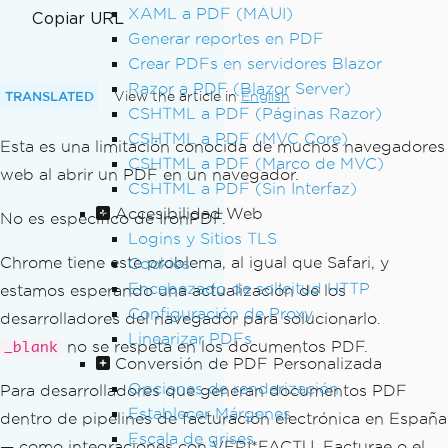
XAML a PDF (MAUI)
Copiar URL
Generar reportes en PDF
Crear PDFs en servidores Blazor
Razor a PDF (Blazor Server)
TRANSLATED
View the article in
English
CSHTML a PDF (Páginas Razor)
CSHTML a PDF (MVC Core)
Esta es una limitación conocida de muchos navegadores
CSHTML a PDF (Marco de MVC)
web al abrir un PDF en un navegador.
CSHTML a PDF (Sin Interfaz)
Accesibilidad Web
No es específico de IronPDF.
Logins y Sitios TLS
Chrome tiene este problema, al igual que Safari, y
Cookies
Encabezado de solicitud HTTP
estamos esperando una actualización de los
Configuración de Proxy
desarrolladores del navegador para solucionarlo.
Linearizar PDFs
no se respeta en los documentos PDF.
_blank
Conversión de PDF Personalizada
Opciones de renderización
Para desarrolladores que generan documentos PDF
Establecer Márgenes
dentro de pipelines de facturación electrónica en España
Escala de grises
— como integraciones con VERI*FACTU, Facturae o el