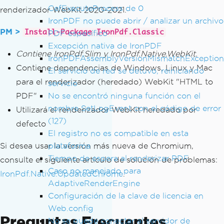
CefExecuteProcess de 0
renderizador WebKit 2020-2021.
IronPDF no puede abrir / analizar un archivo
PM >
Install-Package IronPdf.Classic
PDF específico
Excepción nativa de IronPDF
Contiene IronPdf.Slim y IronPdf.Native.WebKit.
IronPDFAssemblyVersionMismatchException
Contiene dependencias de Windows, Linux y Mac
El servicio de red se detuvo, reiniciando
para el renderizador (heredado) WebKit "HTML to
servicio
PDF"
No se encontró ninguna función con el
nombre SetLogEvent con el código de error
Utilizará el renderizador WebKit heredado por
(127)
defecto
El registro no es compatible en esta
Si desea usar la versión más nueva de Chromium,
plataforma
Tiempo de espera al renderizar PDF
consulte el siguiente artículo de solución de problemas:
Caso no manejado para
IronPdf.Native.UpdatedChrome
.
AdaptiveRenderEngine
Configuración de la clave de licencia en
Web.config
Preguntas Frecuentes
No se puede conectar al servidor de