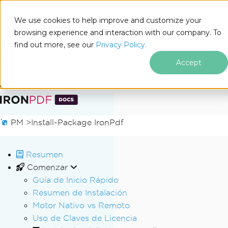
We use cookies to help improve and customize your
browsing experience and interaction with our company. To
Docs
find out more, see our
Privacy Policy.
for
En esta página
.NET
Accept
Saltar al pie de página
PM >
Install-Package IronPdf
Resumen
Comenzar
Guía de Inicio Rápido
Resumen de Instalación
Motor Nativo vs Remoto
Uso de Claves de Licencia