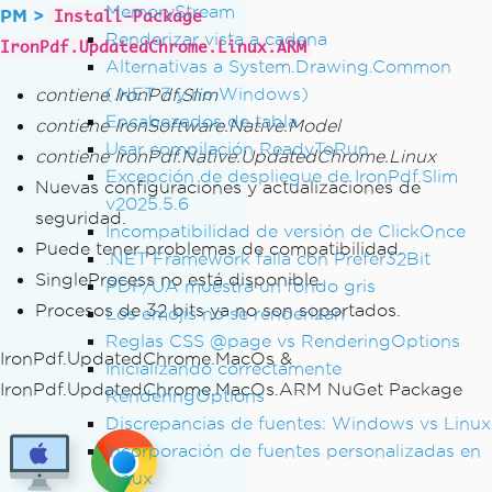
MemoryStream
PM >
Install-Package
Renderizar vista a cadena
IronPdf.UpdatedChrome.Linux.ARM
Alternativas a System.Drawing.Common
(.NET 7 y no Windows)
contiene IronPdf.Slim
Encabezados de tabla
contiene IronSoftware.Native.Model
Usar compilación ReadyToRun
contiene IronPdf.Native.UpdatedChrome.Linux
Excepción de despliegue de IronPdf.Slim
Nuevas configuraciones y actualizaciones de
v2025.5.6
seguridad.
Incompatibilidad de versión de ClickOnce
Puede tener problemas de compatibilidad.
.NET Framework falla con Prefer32Bit
SingleProcess no está disponible.
PDF/UA muestra un fondo gris
Procesos de 32 bits ya no son soportados.
Los emojis no se renderizan
Reglas CSS @page vs RenderingOptions
IronPdf.UpdatedChrome.MacOs &
Inicializando correctamente
IronPdf.UpdatedChrome.MacOs.ARM NuGet Package
RenderingOptions
Discrepancias de fuentes: Windows vs Linux
Incorporación de fuentes personalizadas en
Linux