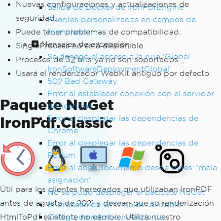
Nuevas configuraciones y actualizaciones de
Salida de Docker de IronPdfEngine
seguridad.
Fuentes personalizadas en campos de
Puede tener problemas de compatibilidad.
formulario
Mensajes de excepción
SingleProcess no está disponible.
Se denegó el acceso a la ruta 'Global-
Procesos de 32 bits ya no son soportados.
IronSoftwareDeploymentGlobal'
Usará el renderizador WebKit antiguo por defecto
502 Bad Gateway
Error al establecer conexión con el servidor
Paquete NuGet
de licencias
IronPdf.Classic
Error al desplegar las dependencias de
Chrome
Error al desplegar las dependencias de
Pdfium
Error al abrir documento desde bytes: 'mala
asignación'
Útil para los clientes heredados que utilizaban IronPDF
No se pudo desplegar el paquete NuGet
antes de agosto de 2021 y desean que su renderización
El proceso de GPU no es utilizable
HtmlToPdf existente no cambie. Utiliza nuestro
Código de retorno inválido de