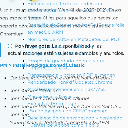
Extracción de texto desordenada
Usa nuestro renderizador WebKit de 2020-2021. Estos
Validación de licencia de ASP.NET Web
son especialmente útiles para aquellos que necesitan
Forms
Conexión de Docker de IronPdfEngine falla
soporte para las actualizaciones más recientes de
en macOS ARM
Chromium.
Nombres de Autor en Metadatos del PDF
Por favor nota
La disponibilidad y las
Agregar Fuentes Usando CSS
actualizaciones están sujetas a cambios y anuncios.
Cumplimiento con PDF/UA
Errores de guardado de ruta virtual
PM > Install-Package IronPdf.Classic
Firmas CSP y CNG
Transparencia y color en PDF a imagen
Contiene IronPdf.Slim e IronPdf.Native.WebKit.
Renderizado IronPdf.UpdatedChrome
Monitorear memoria en Linux/WSL
contiene IronPdf.Slim
Marcadores a través de
contiene IronSoftware.Native.Model
ExtractTextFromPage
contiene IronPdf.Native.UpdatedChrome.MacOS
o
Uso de memoria de CEF/Chromium
contiene
Desalineación de encabezado y contenido
IronPdf.Native.UpdatedChrome.MacOS.ARM
Fuentes de Adobe como Tipo 3