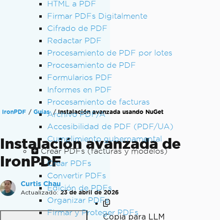
HTML a PDF
Firmar PDFs Digitalmente
Cifrado de PDF
Redactar PDF
Procesamiento de PDF por lotes
Procesamiento de PDF
Formularios PDF
Informes en PDF
Procesamiento de facturas
IronPDF
Guías
Instalación avanzada usando NuGet
Archivo PDF/A
Accesibilidad de PDF (PDF/UA)
Cumplimiento gubernamental
Instalación avanzada de
Crear PDFs (facturas y modelos)
IronPDF
Crear PDFs
Convertir PDFs
Curtis Chau
Edición de PDFs
Actualizado:
23 de abril de 2026
Organizar PDFs
Firmar y Proteger PDFs
Copia para LLM