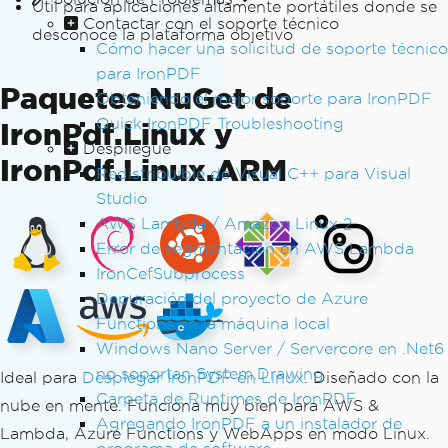
Útil para aplicaciones altamente portátiles donde se
Contactar con el soporte técnico
desconoce la plataforma objetivo
Cómo hacer una solicitud de soporte técnico
para IronPDF
Paquetes NuGet de
Obteniendo el mejor soporte para IronPDF
Quick IronPDF Troubleshooting
IronPdf.Linux y
Despliegue
IronPdf.Linux.ARM
Redistribuible de Visual C++ para Visual
Studio
AWS Lambda / Amazon Linux 2
Error de segmentación en AWS Lambda
IronCefSubprocess
Depuración del proyecto de Azure
Functions en la máquina local
Windows Nano Server / Servercore en .Net6
no soportan System.Drawing
Ideal para
Desplegar IronPDF en Linux
. Diseñado con la
Carpeta de Runtimes de IronPDF
nube en mente. Funciona muy bien para AWS &
Agregando IronPDF a un instalador de
Lambda, Azure Functions y WebApps en modo Linux.