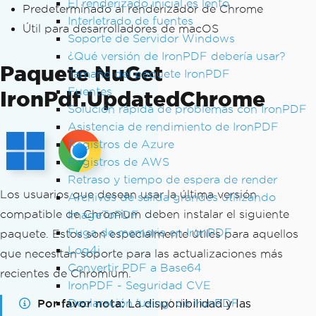
El renderizado inicial es lento
Predeterminado al renderizador de Chrome
Interletrado de fuentes
Útil para desarrolladores de macOS
Soporte de Servidor Windows
¿Qué versión de IronPDF debería usar?
Paquete NuGet
Tamaño del paquete IronPDF
Fuentes
IronPdf.UpdatedChrome
Solución rápida de problemas con IronPDF
Asistencia de rendimiento de IronPDF
Registros de Azure
Registros de AWS
Retraso y tiempo de espera de render
Los usuarios que desean usar la última versión
Archivos de salida grandes utilizando
compatible de Chromium deben instalar el siguiente
ImageToPDF
Fuga de memoria en IronPDF
paquete. Estos son especialmente útiles para aquellos
Log4j
que necesitan soporte para las actualizaciones más
Convertir PDF a Base64
recientes de Chromium.
IronPDF - Seguridad CVE
Por favor nota
Declaración 'using' de IronPDF
La disponibilidad y las