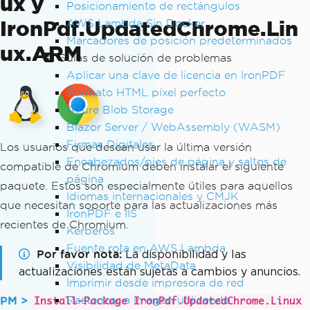
ux y
Posicionamiento de rectángulos
IronPdf.UpdatedChrome.Lin
AWS Lambda Sin Docker
Marcadores de posición predeterminados
ux.ARM
Guías de solución de problemas
Aplicar una clave de licencia en IronPDF
Formato HTML píxel perfecto
Azure Blob Storage
Blazor Server / WebAssembly (WASM)
Firmas Digitales
Los usuarios que desean usar la última versión
Encabezados/pies de página y saltos de
compatible de Chromium deben instalar el siguiente
página
paquete. Estos son especialmente útiles para aquellos
Idiomas internacionales y CMJK
que necesitan soporte para las actualizaciones más
IronPDF e IIS
recientes de Chromium.
Kerberos
Fuente rota en AWS Lambda
Por favor nota
La disponibilidad y las
Visibilidad de MetaData
actualizaciones están sujetas a cambios y anuncios.
Imprimir desde impresora de red
Rasterizar a imagen utilizando
PM >
Install-Package IronPdf.UpdatedChrome.Linux