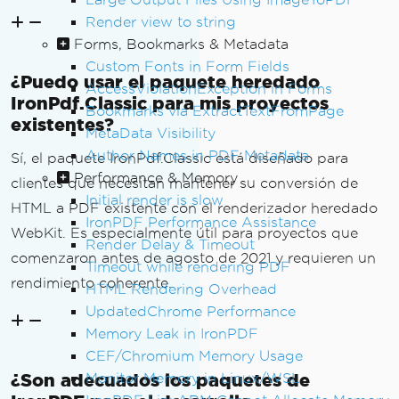
Render view to string
Forms, Bookmarks & Metadata
Custom Fonts in Form Fields
¿Puedo usar el paquete heredado
AccessViolationException in Forms
IronPdf.Classic para mis proyectos
Bookmarks via ExtractTextFromPage
existentes?
MetaData Visibility
Author Names in PDF Metadata
Sí, el paquete IronPdf.Classic está diseñado para
Performance & Memory
clientes que necesitan mantener su conversión de
Initial render is slow
HTML a PDF existente con el renderizador heredado
IronPDF Performance Assistance
WebKit. Es especialmente útil para proyectos que
Render Delay & Timeout
comenzaron antes de agosto de 2021 y requieren un
Timeout while rendering PDF
rendimiento coherente.
HTML Rendering Overhead
UpdatedChrome Performance
Memory Leak in IronPDF
CEF/Chromium Memory Usage
¿Son adecuados los paquetes de
Monitor Memory in Linux/WSL