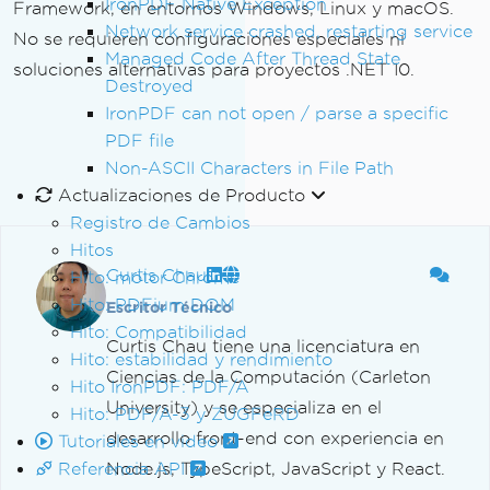
IronPDF Native Exception
Framework, en entornos Windows, Linux y macOS.
Network service crashed, restarting service
No se requieren configuraciones especiales ni
Managed Code After Thread State
soluciones alternativas para proyectos .NET 10.
Destroyed
IronPDF can not open / parse a specific
PDF file
Non-ASCII Characters in File Path
Actualizaciones de Producto
Registro de Cambios
Hitos
Curtis Chau
Hito: motor Chrome
Hito: PDFium DOM
Escritor Técnico
Hito: Compatibilidad
Curtis Chau tiene una licenciatura en
Hito: estabilidad y rendimiento
Ciencias de la Computación (Carleton
Hito IronPDF: PDF/A
University) y se especializa en el
Hito: PDF/A-3 y ZUGFeRD
desarrollo front-end con experiencia en
Tutoriales en video
Referencia API
Node.js, TypeScript, JavaScript y React.