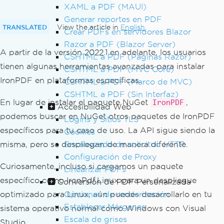
XAML a PDF (MAUI)
Generar reportes en PDF
TRANSLATED
View the article in
English
Crear PDFs en servidores Blazor
Razor a PDF (Blazor Server)
A partir de la versión 2022.1 en adelante, los usuarios
CSHTML a PDF (Páginas Razor)
tienen algunas herramientas avanzadas para instalar
CSHTML a PDF (MVC Core)
IronPDF en plataformas específicas.
CSHTML a PDF (Marco de MVC)
CSHTML a PDF (Sin Interfaz)
En lugar de instalar el paquete NuGet
,
IronPDF
Accesibilidad Web
podemos buscar en NuGet otros paquetes de IronPDF
Logins y Sitios TLS
específicos para tu caso de uso. La API sigue siendo la
Cookies
misma, pero se despliegan de manera diferente.
Encabezado de solicitud HTTP
Configuración de Proxy
Curiosamente, incluso si cargamos un paquete
Linearizar PDFs
específico como IronPdf.Linux para un despliegue
Conversión de PDF Personalizada
optimizado para Linux, aún puedes desarrollarlo en tu
Opciones de renderización
Establecer Márgenes
sistema operativo normal como Windows con Visual
Escala de grises
Studio.