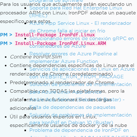
programa de software
Para los usuarios que actualmente están ejecutando un
Soporte para Red Hat Enterprise Linux
procesador ARM con Linux, IronPDF adapta un paquete
(RHEL)
específico para estos.
Azure App Service Linux - El renderizador
de Chrome falla al iniciar en frío
PM >
Install-Package IronPdf.Linux
Solucionando errores de conexión gRPC en
PM >
Install-Package IronPdf.Linux.ARM
contenedores de Azure
Resolver errores de Azure Pipeline al
Contiene IronPdf.Slim
implementar Azure Function
Contiene dependencias específicas de Linux para el
Servicios de aplicaciones de Linux en Azure
renderizador de Chrome (predeterminado)
con WEBSITE_RUN_FROM_PACKAGE
Predeterminado al renderizador de Chrome
Solución de problemas de implementación
Compatible con TODAS las plataformas, pero la
para Azure Linux App Service
plataforma Linux funcionará sin descargas
Azure App Service (Debian 10 Buster) -
Falta de dependencias de paquetes
adicionales
Solución de problemas de implementación
Útil para usuarios expertos en Linux,
para IronPdf en Debian 10 (Buster)
específicamente usuarios de docker y de la nube
Problema de dependencia de IronPDF en