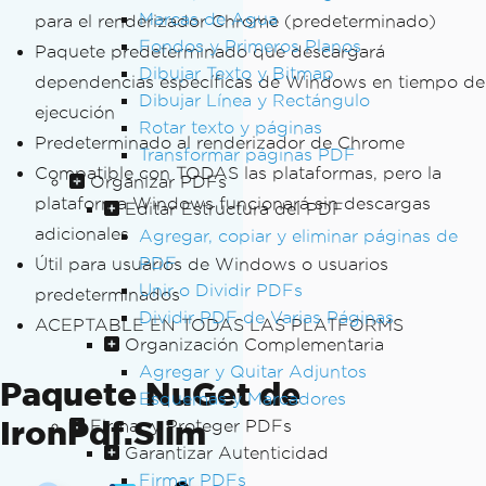
Marcas de Agua
para el renderizador Chrome (predeterminado)
Fondos y Primeros Planos
Paquete predeterminado que descargará
Dibujar Texto y Bitmap
dependencias específicas de Windows en tiempo de
Dibujar Línea y Rectángulo
ejecución
Rotar texto y páginas
Predeterminado al renderizador de Chrome
Transformar páginas PDF
Compatible con TODAS las plataformas, pero la
Organizar PDFs
plataforma Windows funcionará sin descargas
Editar Estructura del PDF
adicionales
Agregar, copiar y eliminar páginas de
PDF
Útil para usuarios de Windows o usuarios
Unir o Dividir PDFs
predeterminados
Dividir PDF de Varias Páginas
ACEPTABLE EN TODAS LAS PLATFORMS
Organización Complementaria
Agregar y Quitar Adjuntos
Paquete NuGet de
Esquemas y Marcadores
IronPdf.Slim
Firmar y Proteger PDFs
Garantizar Autenticidad
Firmar PDFs