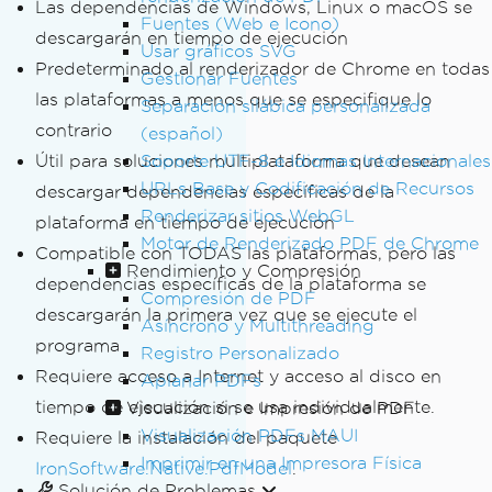
Las dependencias de Windows, Linux o macOS se
Fuentes (Web e Icono)
descargarán en tiempo de ejecución
Usar gráficos SVG
Predeterminado al renderizador de Chrome en todas
Gestionar Fuentes
las plataformas a menos que se especifique lo
Separación silábica personalizada
contrario
(español)
Útil para soluciones multiplataforma que desean
Soporte UTF-8 e Idiomas Internacionales
URLs Base y Codificación de Recursos
descargar dependencias específicas de la
Renderizar sitios WebGL
plataforma en tiempo de ejecución
Motor de Renderizado PDF de Chrome
Compatible con TODAS las plataformas, pero las
Rendimiento y Compresión
dependencias específicas de la plataforma se
Compresión de PDF
descargarán la primera vez que se ejecute el
Asíncrono y Multithreading
programa
Registro Personalizado
Requiere acceso a Internet y acceso al disco en
Aplanar PDFs
tiempo de ejecución si se usa individualmente.
Visualización e Impresión de PDF
Visualización PDFs MAUI
Requiere la instalación del paquete
Imprimir en una Impresora Física
IronSoftware.Native.PdfModel
.
Solución de Problemas