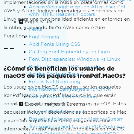
implementaciones en la nube en plataformas como
AccessViolationException After InsertPdf
AWS y Azure. Incluye dependencias específicas de
with HTML Headers/Footers
Linux para una funcionalidad eficiente en entornos en
Fonts & Text
la nube, apoyando tanto AWS como Azure
Fonts
Functions.
Font Kerning
Add Fonts Using CSS
Custom Font Embedding on Linux
Font Discrepancies: Windows vs Linux
Broken Font on AWS Lambda
¿Cómo se benefician los usuarios de
Adobe Fonts as Type 3
macOS de los paquetes IronPdf.MacOs?
Emojis Not Rendering
Los usuarios de MacOS pueden usar los paquetes
International Languages and CMJK
IronPdf.MacOs y IronPdf.MacOs.ARM, que están
Out-of-Order Text Extraction
adaptados para implementaciones en macOS. Estos
Export, Images & Streams
Convert PDF to Base64
paquetes incluyen dependencias específicas de Mac
Rasterize to Image using MemoryStream
y admiten arquitectura ARM, asegurando una
Transparency and Color in PDF-to-Image
integración y rendimiento sin problemas en macOS.
Large Output Files Using ImageToPDF