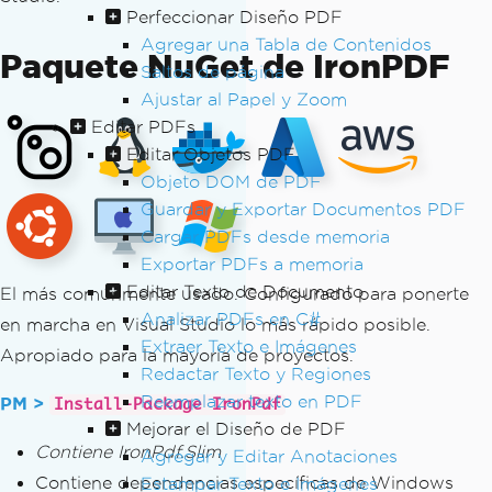
Perfeccionar Diseño PDF
Agregar una Tabla de Contenidos
Paquete NuGet de IronPDF
Saltos de página
Ajustar al Papel y Zoom
Editar PDFs
Editar Objetos PDF
Objeto DOM de PDF
Guardar y Exportar Documentos PDF
Cargar PDFs desde memoria
Exportar PDFs a memoria
Editar Texto de Documento
El más comúnmente usado. Configurado para ponerte
Analizar PDFs en C#
en marcha en Visual Studio lo más rápido posible.
Extraer Texto e Imágenes
Apropiado para la mayoría de proyectos.
Redactar Texto y Regiones
Reemplazar texto en PDF
PM >
Install-Package IronPdf
Mejorar el Diseño de PDF
Contiene IronPdf.Slim
Agregar y Editar Anotaciones
Contiene dependencias específicas de Windows
Estampar Texto e Imágenes