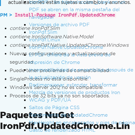
actualizaciones están sujetas a cambios y anuncios.
IronPDF - los hipervínculos _blank en un
PDF se abren en la misma pestaña del
PM >
Install-Package IronPdf.UpdatedChrome
navegador
Versiones de archivo PDF
contiene IronPdf.Slim
IronPdf.Slim
contiene IronSoftware.Native.Model
IronPdf.Linux
contiene IronPdf.Native.UpdatedChrome.Windows
IronPdf.Native.UpdatedChrome
Nuevas configuraciones y actualizaciones de
El PDF difiere de la vista previa de
seguridad.
impresión de Chrome
Incompatibilidad de ensamblaje después de
Puede tener problemas de compatibilidad.
la actualización de versión
SingleProcess no está disponible.
Redimensionar, extender, transformar
Windows Server 2012 no es compatible.
Mezcla de versiones de productos Iron
Procesos de 32 bits ya no son soportados.
WCAG y PDF/UA
Saltos de Página CSS
Paquetes NuGet
Rendimiento de UpdatedChrome
MaxHeight en encabezados y pies de página
IronPdf.UpdatedChrome.Lin
Gasto de renderizado HTML