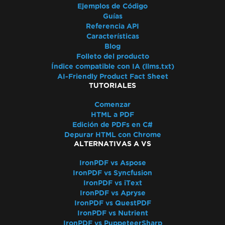
Ejemplos de Código
Guías
Referencia API
Características
Blog
Folleto del producto
Índice compatible con IA (llms.txt)
AI-Friendly Product Fact Sheet
TUTORIALES
Comenzar
HTML a PDF
Edición de PDFs en C#
Depurar HTML con Chrome
ALTERNATIVAS A VS
IronPDF vs Aspose
IronPDF vs Syncfusion
IronPDF vs iText
IronPDF vs Apryse
IronPDF vs QuestPDF
IronPDF vs Nutrient
IronPDF vs PuppeteerSharp