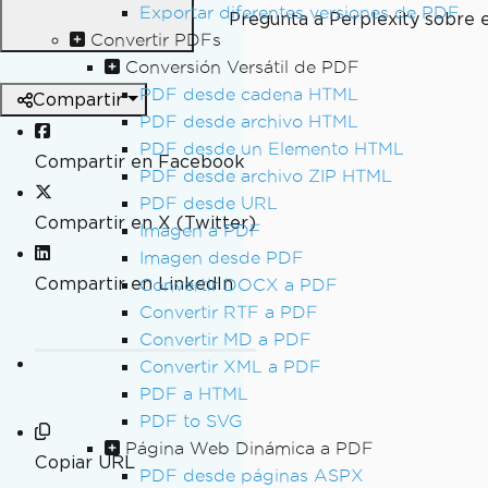
Exportar diferentes versiones de PDF
Pregunta a Perplexity sobre 
Convertir PDFs
Conversión Versátil de PDF
PDF desde cadena HTML
Compartir
PDF desde archivo HTML
PDF desde un Elemento HTML
Compartir en Facebook
PDF desde archivo ZIP HTML
PDF desde URL
Compartir en X (Twitter)
Imagen a PDF
Imagen desde PDF
Compartir en LinkedIn
Convertir DOCX a PDF
Convertir RTF a PDF
Convertir MD a PDF
Convertir XML a PDF
PDF a HTML
PDF to SVG
Página Web Dinámica a PDF
Copiar URL
PDF desde páginas ASPX