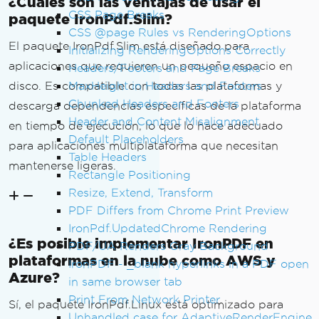
¿Cuáles son las ventajas de usar el
CSS Page Breaks
paquete IronPdf.Slim?
CSS @page Rules vs RenderingOptions
El paquete IronPdf.Slim está diseñado para
Initializing RenderingOptions Correctly
aplicaciones que requieren un pequeño espacio en
Headers/Footers and Page Breaks
disco. Es compatible con todas las plataformas y
MaxHeight in Headers and Footers
Chunked Headers and Footers
descarga dependencias específicas de la plataforma
Header and Content Misalignment
en tiempo de ejecución, lo que lo hace adecuado
Default Placeholders
para aplicaciones multiplataforma que necesitan
Table Headers
mantenerse ligeras.
Rectangle Positioning
Resize, Extend, Transform
PDF Differs from Chrome Print Preview
IronPdf.UpdatedChrome Rendering
¿Es posible implementar IronPDF en
PDF/UA Renders Gray Background
plataformas en la nube como AWS y
IronPDF - _blank hyperlinks in a PDF open
Azure?
in same browser tab
Print From Network Printer
Sí, el paquete IronPdf.Linux está optimizado para
Unhandled case for AdaptiveRenderEngine