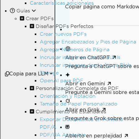
Características adicionales
Copiar página como Markdo
Guías
Crear PDFs
Diseñar PDFs Perfectos
Crear nuevos PDFs
Agregar Encabezados y Pies de Página
Agregar Números de Página
Incrustar imágenes con DataURIs
Abrir en ChatGPT
Incrustar imágenes desde Azure Blob
Pregunta a ChatGPT sobre es
Storage
Copia para LLM
OpenAI para PDF
Abrir en Gemini
Personalización Completa de PDF
Pregunte a Gemini sobre esta
Orientación y Rotación
Tamaño de Papel Personalizado
Abrir en Grok
Cumplimiento de Estándares
Pregunte a Grok sobre esta p
Exportar Documentos en Formato
PDF/A
PDF/UA Accesible
Abierto en perplejidad