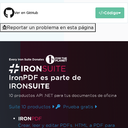
Código
Ver en GitHub
Reportar un problema en esta página
IronPDF es parte de
IRON
SUITE
10 productos API .NET
para tus documentos de oficina
Suite 10 productos
Prueba gratis
Enlaces de productos
Crear, leer y editar PDFs. HTML a PDF para