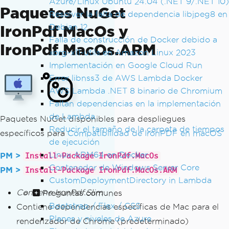
Azure/Linux Ubuntu 24.04 (.NET 9/.NET 10)
Paquetes NuGet
Resolver la falta de dependencia libjpeg8 en
IronPdf.MacOs y
Debian 12
Falla de construcción de Docker debido a
IronPdf.MacOs.ARM
xorg-x11-utils en Amazon Linux 2023
Implementación en Google Cloud Run
Error libnss3 de AWS Lambda Docker
AWS Lambda .NET 8 binario de Chromium
Faltan dependencias en la implementación
de Lambda
Paquetes NuGet disponibles para despliegues
Reducir el tamaño de la carpeta de tiempos
específicos para
Compatibilidad de IronPDF en macOS
de ejecución
Linux ARM64 en Docker
PM >
Install-Package IronPdf.MacOs
Contenedor de Windows Server Core
PM >
Install-Package IronPdf.MacOs.ARM
CustomDeploymentDirectory in Lambda
Contiene IronPdf.Slim
Preguntas comunes
Bootstrap / Flex / CSS
Contiene dependencias específicas de Mac para el
Planes y niveles de Azure
renderizador de Chrome (predeterminado)