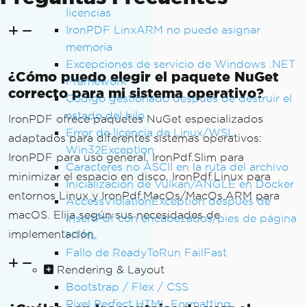
licencias
IronPDF LinxARM no puede asignar
memoria
Excepciones de servicio de Windows .NET
¿Cómo puedo elegir el paquete NuGet
Framework
correcto para mi sistema operativo?
Código gestionado después de destruir el
estado del hilo
IronPDF ofrece paquetes NuGet especializados
Error de licencia de Linux/WSL
adaptados para diferentes sistemas operativos:
Win32Exception
IronPDF para uso general, IronPdf.Slim para
Caracteres no ASCII en la ruta del archivo
minimizar el espacio en disco, IronPdf.Linux para
Inicialización de Vulkan/ANGLE en Docker
entornos Linux y IronPdf.MacOs/MacOs.ARM para
AccessViolationException después de
macOS. Elija según sus necesidades de
InsertPdf con encabezados/pies de página
implementación.
HTML
Fallo de ReadyToRun FailFast
Rendering & Layout
Bootstrap / Flex / CSS
Pixel Perfect HTML Formatting