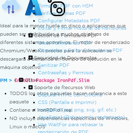
Firma de PDF con HSM
Verificar Firmas PDF
Configurar Metadatos PDF
Ideal para la menor huella en disco o aplicaciones que
Editar y Firmar Historial de Revisiones
pueden ser distribuidas a muchos objetivos de
Gestión de Formulario PDF
diferentes sistemas operativos. El motor de renderizado
Crear Formularios PDF
Completar y Editar Formularios PDF
Chromium/WebKit preciso para tu aplicación se
Seguridad de Documentos
descargará a demanda en tiempo de ejecución en la
Sanitizar PDF
máquina objetivo.
Contraseñas y Permisos
Otros
PM >
Install-Package IronPdf.Slim
Soporte de Recursos Web
TODOS los otros paquetes hacen referencia a este
Depurar HTML con Chrome
paquete
CSS (Pantalla e Imprimir)
Imágenes (jpg, png, svg, gif, etc.)
Contiene el IronPDF.dll real
JavaScript (Retrasos de renderizado)
NO incluye dependencias específicas de Windows,
Usa WaitFor para retrasar la
Linux o macOS
renderización de PDF