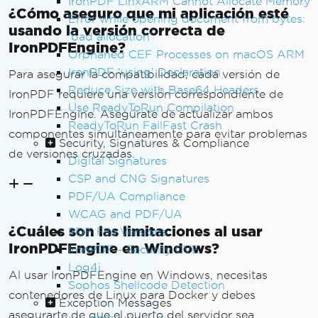
IronPDF LinxARM Cannot Allocate Memory
¿Cómo aseguro que mi aplicación esté
Error while opening document from bytes:
usando la versión correcta de
'bad allocation'
IronPDFEngine?
Orphaned CEF Processes on macOS ARM
IronPDF 'using' Declaration
Para asegurar la compatibilidad, cada versión de
Reduce Size with Base64 Headers
IronPDF requiere una versión correspondiente de
Use ReadyToRun Compilation
IronPDFEngine. Asegúrate de actualizar ambos
ReadyToRun FailFast Crash
componentes simultáneamente para evitar problemas
Security, Signatures & Compliance
de versiones cruzadas.
Digital Signatures
CSP and CNG Signatures
PDF/UA Compliance
WCAG and PDF/UA
¿Cuáles son las limitaciones al usar
PDF File Versions
IronPDFEngine en Windows?
IronPDF - Security CVE
Log4j
Al usar IronPDFEngine en Windows, necesitas
Sophos Shellcode Detection
contenedores de Linux para Docker y debes
Exception Messages
asegurarte de que el puerto del servidor sea