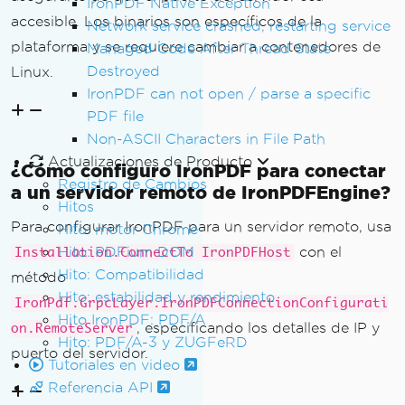
IronPDF Native Exception
accesible. Los binarios son específicos de la
Network service crashed, restarting service
plataforma y se requiere cambiar a contenedores de
Managed Code After Thread State
Destroyed
Linux.
IronPDF can not open / parse a specific
PDF file
Non-ASCII Characters in File Path
Actualizaciones de Producto
¿Cómo configuro IronPDF para conectar
Registro de Cambios
a un servidor remoto de IronPDFEngine?
Hitos
Para configurar IronPDF para un servidor remoto, usa
Hito: motor Chrome
Hito: PDFium DOM
con el
Installation.ConnectTo IronPDFHost
Hito: Compatibilidad
método
Hito: estabilidad y rendimiento
IronPdf.GrpcLayer.IronPDFConnectionConfigurati
Hito IronPDF: PDF/A
, especificando los detalles de IP y
on.RemoteServer
Hito: PDF/A-3 y ZUGFeRD
puerto del servidor.
Tutoriales en video
Referencia API