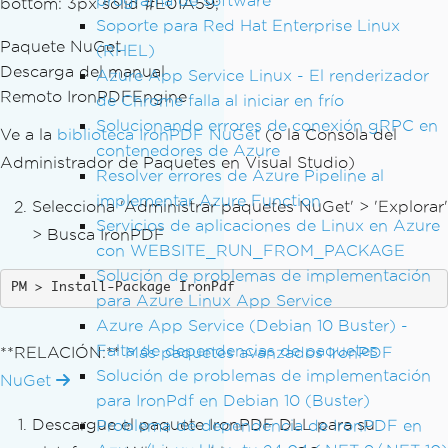
programa de software
bottom: 3px solid #E01A59;
Soporte para Red Hat Enterprise Linux
Paquete NuGet
(RHEL)
Descarga del manual
Azure App Service Linux - El renderizador
Remoto IronPDFEngine
de Chrome falla al iniciar en frío
Solucionando errores de conexión gRPC en
Ve a la
biblioteca IronPDF NuGet
(o la Consola del
contenedores de Azure
Administrador de Paquetes en Visual Studio)
Resolver errores de Azure Pipeline al
implementar Azure Function
Selecciona 'Administrar paquetes NuGet' > 'Explorar'
Servicios de aplicaciones de Linux en Azure
> Busca IronPDF
con WEBSITE_RUN_FROM_PACKAGE
Solución de problemas de implementación
Install-Package IronPdf
para Azure Linux App Service
Azure App Service (Debian 10 Buster) -
Falta de dependencias de paquetes
**RELACIÓN:**
Más paquetes avanzados IronPDF
Solución de problemas de implementación
NuGet
para IronPdf en Debian 10 (Buster)
Descargue el paquete IronPDF DLL para su
Problema de dependencia de IronPDF en