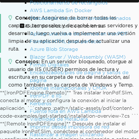
Posicionamiento de rectángulos
AWS Lambda Sin Docker
Consejos
Asegúrese de borrar todas las
Marcadores de posición predeterminados
carpetas temporales y de caché en sus servidores y
Guías de solución de problemas
desarrollo, luego vuelva a implementar una versión
Aplicar una clave de licencia en IronPDF
limpia de su aplicación después de actualizar una
Formato HTML píxel perfecto
ruta.
Azure Blob Storage
Blazor Server / WebAssembly (WASM)
Consejos
En un servidor bloqueado, otorgue al
Firmas Digitales
usuario de IIS (IUSER) permisos de lectura y
Encabezados/pies de página y saltos de
escritura en su carpeta de ruta de instalación, así
página
como también en su carpeta de Windows y Temp.
Idiomas internacionales y CMJK
**[IronPDFEngine Remoto]** Tras instalar IronPdf.Slim,
IronPDF e IIS
conecta al motor y configura la conexión al iniciar la
Kerberos
aplicación. ```csharp :path=/static-assets/pdf/content-
Fuente rota en AWS Lambda
code-examples/get-started/installation-overview-7.cs ```
Visibilidad de MetaData
**[Remote IronPDFEngine]** Después de instalar el
Imprimir desde impresora de red
paquete IronPdf.Slim, conéctese al contenedor del motor
Rasterizar a imagen utilizando