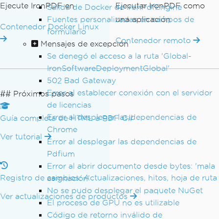
Ejecute IronPDF en
Ejecutar IronPDF como
Salida de Docker de IronPdfEngine
Fuentes personalizadas en campos de
una aplicación
Contenedor Docker Linux
formulario
Contenedor remoto
Mensajes de excepción
Se denegó el acceso a la ruta 'Global-
IronSoftwareDeploymentGlobal'
502 Bad Gateway
Error al establecer conexión con el servidor
## Próximos pasos
de licencias
Error al desplegar las dependencias de
Guía completa de HTML a PDF C#
Chrome
Ver tutorial
Error al desplegar las dependencias de
Pdfium
Error al abrir documento desde bytes: 'mala
Registro de cambios: Actualizaciones, hitos, hoja de ruta
asignación'
No se pudo desplegar el paquete NuGet
Ver actualizaciones de productos
El proceso de GPU no es utilizable
Código de retorno inválido de