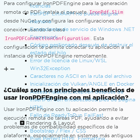
Para configurar IronPDFEngine para la generación
licencias
remota de PDF, instala el paquete
IronPdf.Slim
IronPDF LinxARM no puede asignar
desde NuGet y configura las configuraciones de
memoria
Excepciones de servicio de Windows .NET
conexión usando la clase
Framework
. Esta
IronPDFConnectionConfiguration
Código gestionado después de destruir el
configuración te permite conectar tu aplicación a la
estado del hilo
instancia de IronPDFEngine remotamente.
Error de licencia de Linux/WSL
Win32Exception
Caracteres no ASCII en la ruta del archivo
Inicialización de Vulkan/ANGLE en Docker
¿Cuáles son los principales beneficios de
AccessViolationException después de
usar IronPDFEngine con mi aplicación?
InsertPdf con encabezados/pies de página
HTML
Usar IronPDFEngine con tu aplicación permite la
Fallo de ReadyToRun FailFast
ejecución remota de tareas PDF, ayudando a evitar
Rendering & Layout
problemas de compatibilidad específicos de la
Bootstrap / Flex / CSS
plataforma, especialmente en sistemas más antiguos
Pixel Perfect HTML Formatting