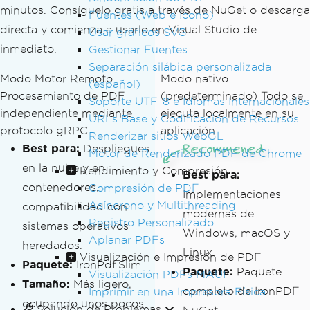
minutos. Consíguelo gratis a través de NuGet o descarga
Fuentes (Web e Icono)
directa y comienza a usarlo en Visual Studio de
Usar gráficos SVG
inmediato.
Gestionar Fuentes
Separación silábica personalizada
Modo Motor Remoto
Modo nativo
(español)
Procesamiento de PDF
(predeterminado)
Todo se
Soporte UTF-8 e Idiomas Internacionales
independiente mediante
ejecuta localmente en su
URLs Base y Codificación de Recursos
protocolo gRPC.
aplicación
Renderizar sitios WebGL
Best para:
Despliegues
Motor de Renderizado PDF de Chrome
en la nube y en
Rendimiento y Compresión
Best para:
contenedores,
Compresión de PDF
Implementaciones
Asíncrono y Multithreading
compatibilidad con
modernas de
Registro Personalizado
sistemas operativos
Windows, macOS y
Aplanar PDFs
heredados.
Linux.
Visualización e Impresión de PDF
Paquete:
IronPdf.Slim
Paquete:
Paquete
Visualización PDFs MAUI
Tamaño:
Más ligero,
completo de IronPDF
Imprimir en una Impresora Física
ocupando unos pocos
Solución de Problemas