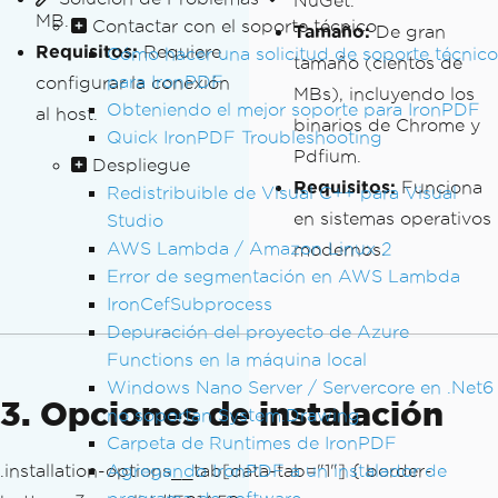
NuGet.
MB.
Contactar con el soporte técnico
Tamaño:
De gran
Requisitos:
Requiere
Cómo hacer una solicitud de soporte técnico
tamaño (cientos de
para IronPDF
configurar la conexión
MBs), incluyendo los
Obteniendo el mejor soporte para IronPDF
al host.
binarios de Chrome y
Quick IronPDF Troubleshooting
Pdfium.
Despliegue
Requisitos:
Funciona
Redistribuible de Visual C++ para Visual
en sistemas operativos
Studio
AWS Lambda / Amazon Linux 2
modernos.
Error de segmentación en AWS Lambda
IronCefSubprocess
Depuración del proyecto de Azure
Functions en la máquina local
Windows Nano Server / Servercore en .Net6
3. Opciones de instalación
no soportan System.Drawing
Carpeta de Runtimes de IronPDF
.installation-options__tab[data-tab="1"] { border-
Agregando IronPDF a un instalador de