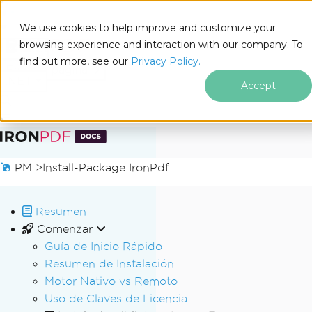
We use cookies to help improve and customize your
browsing experience and interaction with our company. To
Docs
find out more, see our
Privacy Policy.
for
En esta página
.NET
Accept
Saltar al pie de página
PM >
Install-Package IronPdf
Resumen
Comenzar
Guía de Inicio Rápido
Resumen de Instalación
Motor Nativo vs Remoto
Uso de Claves de Licencia