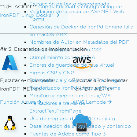
Extracción de texto desordenada
**RELACIÓN:**
Compatibilidad y configuración de
Validación de licencia de ASP.NET Web
IronPDF Linux Docker
Forms
Conexión de Docker de IronPdfEngine falla
en macOS ARM
Nombres de Autor en Metadatos del PDF
## 5. Escenarios de implementación
Agregar Fuentes Usando CSS
Cumplimiento con PDF/UA
Errores de guardado de ruta virtual
Firmas CSP y CNG
Ejecutar e implementar
Transparencia y color en PDF a imagen
Ejecutar e implementar
Renderizado IronPdf.UpdatedChrome
IronPDF .NET en
IronPDF .NET en
Monitorear memoria en Linux/WSL
Función Azure
AWS Lambda
Marcadores a través de
ExtractTextFromPage
Uso de memoria de CEF/Chromium
Desalineación de encabezado y contenido
Fuentes de Adobe como Tipo 3