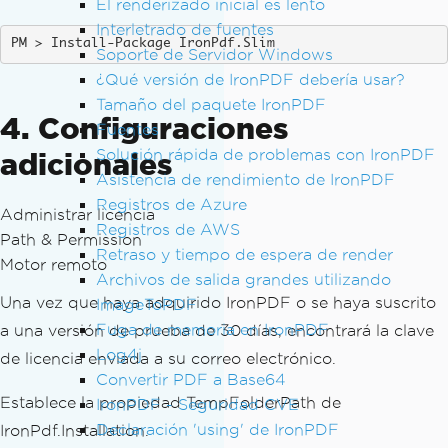
El renderizado inicial es lento
Interletrado de fuentes
Install-Package IronPdf.Slim
Soporte de Servidor Windows
¿Qué versión de IronPDF debería usar?
Tamaño del paquete IronPDF
4. Configuraciones
Fuentes
Solución rápida de problemas con IronPDF
adicionales
Asistencia de rendimiento de IronPDF
Registros de Azure
Administrar licencia
Registros de AWS
Path & Permission
Retraso y tiempo de espera de render
Motor remoto
Archivos de salida grandes utilizando
Una vez que haya adquirido IronPDF o se haya suscrito
ImageToPDF
Fuga de memoria en IronPDF
a una versión de prueba de 30 días, encontrará la clave
Log4j
de licencia enviada a su correo electrónico.
Convertir PDF a Base64
Establece la propiedad TempFolderPath de
IronPDF - Seguridad CVE
Declaración 'using' de IronPDF
IronPdf.Installation.