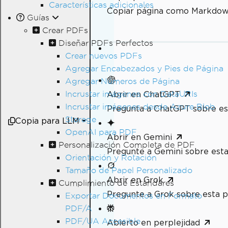
Características adicionales
Copiar página como Markdo
Guías
Crear PDFs
Diseñar PDFs Perfectos
Crear nuevos PDFs
Agregar Encabezados y Pies de Página
Agregar Números de Página
Incrustar imágenes con DataURIs
Abrir en ChatGPT
Incrustar imágenes desde Azure Blob
Pregunta a ChatGPT sobre es
Storage
Copia para LLM
OpenAI para PDF
Abrir en Gemini
Personalización Completa de PDF
Pregunte a Gemini sobre esta
Orientación y Rotación
Tamaño de Papel Personalizado
Abrir en Grok
Cumplimiento de Estándares
Pregunte a Grok sobre esta p
Exportar Documentos en Formato
PDF/A
PDF/UA Accesible
Abierto en perplejidad