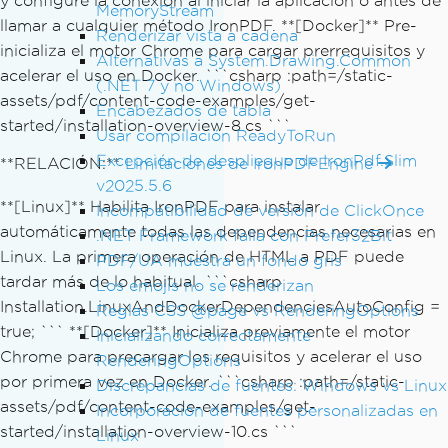
y configure la conexión al iniciar la aplicación o antes de
MemoryStream
llamar a cualquier método IronPDF. **[Docker]** Pre-
Renderizar vista a cadena
inicializa el motor Chrome para cargar prerrequisitos y
Alternativas a System.Drawing.Common
acelerar el uso en Docker. ```csharp :path=/static-
(.NET 7 y no Windows)
assets/pdf/content-code-examples/get-
Encabezados de tabla
started/installation-overview-8.cs ```
Usar compilación ReadyToRun
Excepción de despliegue de IronPdf.Slim
**RELACIÓN:**
Limitaciones de IronPDFEngine
v2025.5.6
**[Linux]** Habilita IronPDF para instalar
Incompatibilidad de versión de ClickOnce
automáticamente todas las dependencias necesarias en
.NET Framework falla con Prefer32Bit
Linux. La primera operación de HTML a PDF puede
PDF/UA muestra un fondo gris
tardar más de lo habitual. ```csharp
Los emojis no se renderizan
Installation.LinuxAndDockerDependenciesAutoConfig =
Reglas CSS @page vs RenderingOptions
true; ``` **[Docker]** Inicializa previamente el motor
Inicializando correctamente
Chrome para precargar los requisitos y acelerar el uso
RenderingOptions
por primera vez en Docker. ```csharp :path=/static-
Discrepancias de fuentes: Windows vs Linux
assets/pdf/content-code-examples/get-
Incorporación de fuentes personalizadas en
started/installation-overview-10.cs ```
Linux