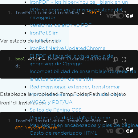
IronPDF - los hipervínculos _blank en un
PDF se abren en la misma pestaña del
IronPdf
.
License
.
LicenseKey
=
"KEY"
;
VB
C#
navegador
Versiones de archivo PDF
IronPdf.Slim
IronPdf.Linux
Ver estado de la licencia.
IronPdf.Native.UpdatedChrome
El PDF difiere de la vista previa de
bool
 valid 
=
IronPdf
.
License
.
IsLicense
impresión de Chrome
d
;
VB
C#
Incompatibilidad de ensamblaje después de
la actualización de versión
Redimensionar, extender, transformar
Establezca la propiedad TempFolderPath del objeto
Mezcla de versiones de productos Iron
WCAG y PDF/UA
IronPdf.Installation.
Saltos de Página CSS
Rendimiento de UpdatedChrome
IronPdf
.
Installation
.
TempFolderPath
=
MaxHeight en encabezados y pies de página
@"C:\My\Safe\Path"
;
VB
C#
Gasto de renderizado HTML