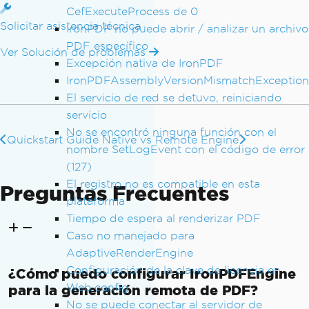
CefExecuteProcess de 0
Solicitar asistencia técnica
IronPDF no puede abrir / analizar un archivo
PDF específico
Ver Solución de problemas
Excepción nativa de IronPDF
IronPDFAssemblyVersionMismatchException
El servicio de red se detuvo, reiniciando
servicio
No se encontró ninguna función con el
Quickstart Guide
Native vs Remote Engine
nombre SetLogEvent con el código de error
(127)
El registro no es compatible en esta
Preguntas Frecuentes
plataforma
Tiempo de espera al renderizar PDF
Caso no manejado para
AdaptiveRenderEngine
Configuración de la clave de licencia en
¿Cómo puedo configurar IronPDFEngine
Web.config
para la generación remota de PDF?
No se puede conectar al servidor de