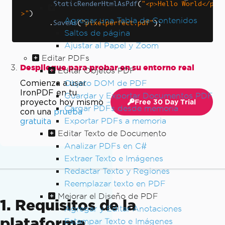
.
StaticRenderHtmlAsPdf
(
"<p>Hello World</p
Perfeccionar Diseño PDF
>"
)
Agregar una Tabla de Contenidos
.
SaveAs
(
"pixelperfect.pdf"
);
Saltos de página
Ajustar al Papel y Zoom
Editar PDFs
Despliegue para probar en su entorno real
Editar Objetos PDF
Comienza a usar
Objeto DOM de PDF
IronPDF en tu
Guardar y Exportar Documentos PDF
proyecto hoy mismo
Free 30 Day Trial
Cargar PDFs desde memoria
con una
prueba
gratuita
Exportar PDFs a memoria
Editar Texto de Documento
Analizar PDFs en C#
Extraer Texto e Imágenes
Redactar Texto y Regiones
Reemplazar texto en PDF
Mejorar el Diseño de PDF
1. Requisitos de la
Agregar y Editar Anotaciones
plataforma
Estampar Texto e Imágenes