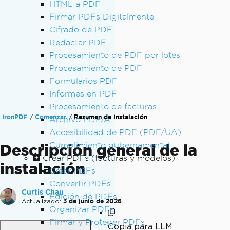
HTML a PDF
Firmar PDFs Digitalmente
Cifrado de PDF
Redactar PDF
Procesamiento de PDF por lotes
Procesamiento de PDF
Formularios PDF
Informes en PDF
Procesamiento de facturas
IronPDF
Comenzar
Resumen de Instalación
Archivo PDF/A
Accesibilidad de PDF (PDF/UA)
Cumplimiento gubernamental
Descripción general de la
Crear PDFs (facturas y modelos)
instalación
Crear PDFs
Convertir PDFs
Curtis Chau
Edición de PDFs
Actualizado:
3 de junio de 2026
Organizar PDFs
Firmar y Proteger PDFs
Copia para LLM