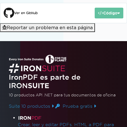
Código
Ver en GitHub
Reportar un problema en esta página
IronPDF es parte de
IRON
SUITE
10 productos API .NET
para tus documentos de oficina
Suite 10 productos
Prueba gratis
Enlaces de productos
Crear, leer y editar PDFs. HTML a PDF para