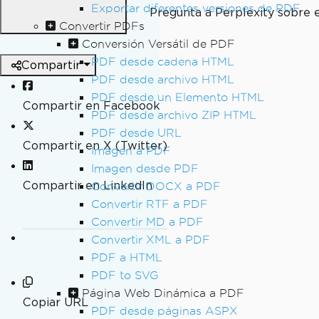
Exportar diferentes versiones de PDF
Pregunta a Perplexity sobre 
Convertir PDFs
Conversión Versátil de PDF
PDF desde cadena HTML
Compartir
PDF desde archivo HTML
PDF desde un Elemento HTML
Compartir en Facebook
PDF desde archivo ZIP HTML
PDF desde URL
Compartir en X (Twitter)
Imagen a PDF
Imagen desde PDF
Compartir en LinkedIn
Convertir DOCX a PDF
Convertir RTF a PDF
Convertir MD a PDF
Convertir XML a PDF
PDF a HTML
PDF to SVG
Página Web Dinámica a PDF
Copiar URL
PDF desde páginas ASPX