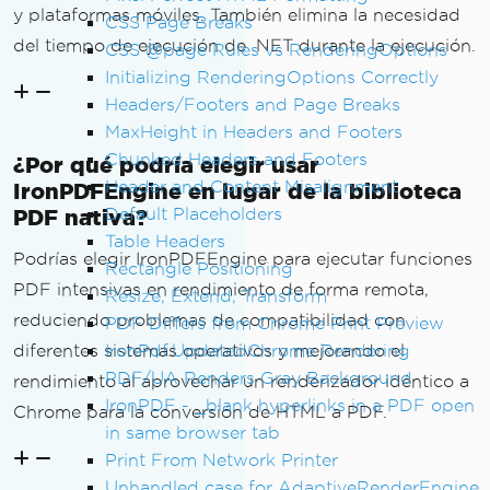
y plataformas móviles. También elimina la necesidad
CSS Page Breaks
del tiempo de ejecución de .NET durante la ejecución.
CSS @page Rules vs RenderingOptions
Initializing RenderingOptions Correctly
Headers/Footers and Page Breaks
MaxHeight in Headers and Footers
Chunked Headers and Footers
¿Por qué podría elegir usar
Header and Content Misalignment
IronPDFEngine en lugar de la biblioteca
PDF nativa?
Default Placeholders
Table Headers
Podrías elegir IronPDFEngine para ejecutar funciones
Rectangle Positioning
PDF intensivas en rendimiento de forma remota,
Resize, Extend, Transform
reduciendo problemas de compatibilidad con
PDF Differs from Chrome Print Preview
diferentes sistemas operativos y mejorando el
IronPdf.UpdatedChrome Rendering
PDF/UA Renders Gray Background
rendimiento al aprovechar un renderizador idéntico a
IronPDF - _blank hyperlinks in a PDF open
Chrome para la conversión de HTML a PDF.
in same browser tab
Print From Network Printer
Unhandled case for AdaptiveRenderEngine