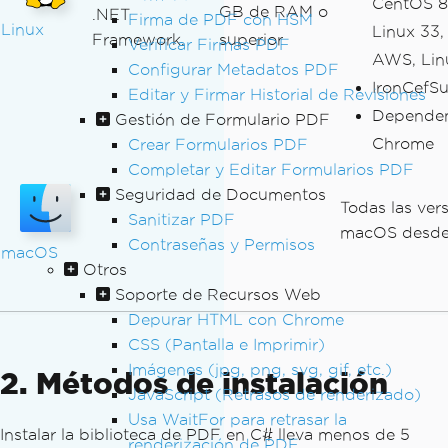
CentOS 8
GB de RAM o
.NET
Firma de PDF con HSM
Linux
Linux 33
Framework.
superior
Verificar Firmas PDF
AWS, Lin
Configurar Metadatos PDF
IronCefS
Editar y Firmar Historial de Revisiones
Dependen
Gestión de Formulario PDF
Chrome
Crear Formularios PDF
Completar y Editar Formularios PDF
Seguridad de Documentos
Todas las ver
Sanitizar PDF
macOS desde
Contraseñas y Permisos
macOS
Otros
Soporte de Recursos Web
Depurar HTML con Chrome
CSS (Pantalla e Imprimir)
Imágenes (jpg, png, svg, gif, etc.)
2. Métodos de instalación
JavaScript (Retrasos de renderizado)
Usa WaitFor para retrasar la
Instalar la biblioteca de PDF en C# lleva menos de 5
renderización de PDF