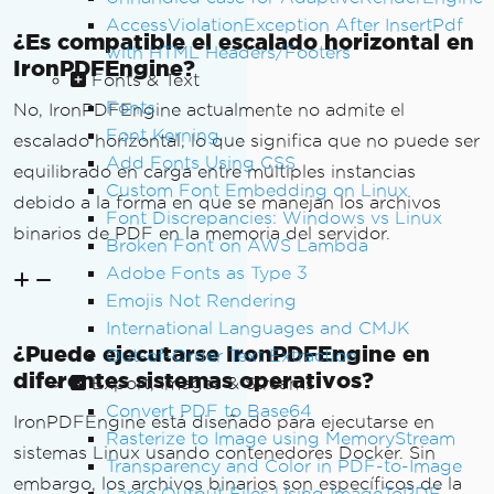
AccessViolationException After InsertPdf
¿Es compatible el escalado horizontal en
with HTML Headers/Footers
IronPDFEngine?
Fonts & Text
Fonts
No, IronPDFEngine actualmente no admite el
Font Kerning
escalado horizontal, lo que significa que no puede ser
Add Fonts Using CSS
equilibrado en carga entre múltiples instancias
Custom Font Embedding on Linux
debido a la forma en que se manejan los archivos
Font Discrepancies: Windows vs Linux
binarios de PDF en la memoria del servidor.
Broken Font on AWS Lambda
Adobe Fonts as Type 3
Emojis Not Rendering
International Languages and CMJK
¿Puede ejecutarse IronPDFEngine en
Out-of-Order Text Extraction
diferentes sistemas operativos?
Export, Images & Streams
Convert PDF to Base64
IronPDFEngine está diseñado para ejecutarse en
Rasterize to Image using MemoryStream
sistemas Linux usando contenedores Docker. Sin
Transparency and Color in PDF-to-Image
embargo, los archivos binarios son específicos de la
Large Output Files Using ImageToPDF