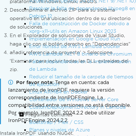
Azure/Linux Ubuntu 24.04 (.NET 9/.NET 10)
plataforma: Windows, Linux, macOS
Resolver la falta de dependencia libjpeg8 en
Descomprima el archivo ZIP para su sistema
Debian 12
operativo en una ubicación dentro de su directorio
Falla de construcción de Docker debido a
de soluciones.
xorg-x11-utils en Amazon Linux 2023
En el Explorador de soluciones de Visual Studio,
Implementación en Google Cloud Run
haga clic con el botón derecho en "Dependencias"
Error libnss3 de AWS Lambda Docker
añadir referencia de proyecto' > Seleccione
AWS Lambda .NET 8 binario de Chromium
'Examinar' para incluir todas las DLL extraídas del
Faltan dependencias en la implementación
de Lambda
zip.
Reducir el tamaño de la carpeta de tiempos
Por favor nota
Tenga en cuenta: cada
de ejecución
lanzamiento de IronPDF requiere la versión
Linux ARM64 en Docker
correspondiente de IronPDFEngine. La
Contenedor de Windows Server Core
compatibilidad entre versiones no está disponible.
CustomDeploymentDirectory in Lambda
Por ejemplo, IronPDF 2024.2.2 debe utilizar
Preguntas comunes
IronPDFEngine 2024.2.2.
Bootstrap / Flex / CSS
Planes y niveles de Azure
Instala IronPDF usando NuGet.