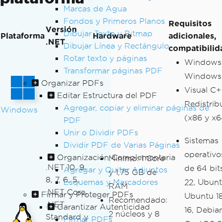
Marcas de Agua
Fondos y Primeros Planos
Requisitos
Versión
Dibujar Texto y Bitmap
Plataforma
Hardware
adicionales,
.NET
Dibujar Línea y Rectángulo
compatibilid
Rotar texto y páginas
Windows 1
Transformar páginas PDF
Windows 
Organizar PDFs
Visual C+
Editar Estructura del PDF
Redistrib
Agregar, copiar y eliminar páginas de
Windows
(x86 y x6
PDF
Unir o Dividir PDFs
Sistemas
Dividir PDF de Varias Páginas
operativo
Organización Complementaria
Mínimo: 1 Core
.NET 10, 9,
de 64 bit
Agregar y Quitar Adjuntos
y 1,75 GB de
8, 7, 6, 5,
Esquemas y Marcadores
22, Ubunt
RAM
.NET Core,
Firmar y Proteger PDFs
Ubuntu 1
Recomendado:
.NET
Garantizar Autenticidad
16, Debian
2 núcleos y 8
Standard y
Firmar PDFs