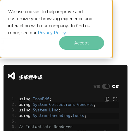
We use cookies to help improve and
customize your browsing experience and
interaction with our company. To find out
for
more, see our
Privacy Policy.
.NET
Accept
跳至页脚内容
多线程生成
VB
C#
using 
IronPdf
;
using 
System
.
Collections
.
Generic
;
using 
System
.
Linq
;
using 
System
.
Threading
.
Tasks
;
// Instantiate Renderer