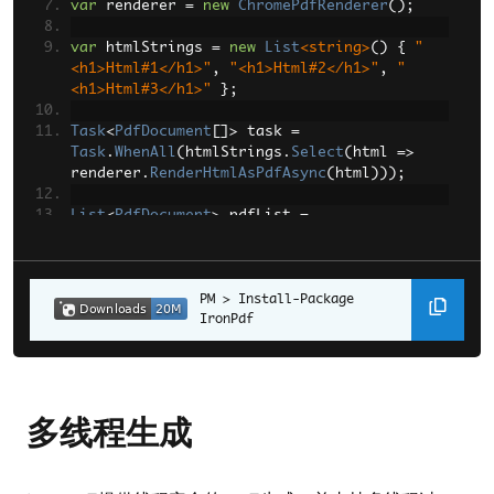
var
 renderer 
=
new
ChromePdfRenderer
();
var
 htmlStrings 
=
new
List
<string>
()
{
"
<h1>Html#1</h1>"
,
"<h1>Html#2</h1>"
,
"
<h1>Html#3</h1>"
};
Task
<
PdfDocument
[]>
 task 
=
Task
.
WhenAll
(
htmlStrings
.
Select
(
html 
=>
renderer
.
RenderHtmlAsPdfAsync
(
html
)));
List
<
PdfDocument
>
 pdfList 
=
task
.
Result
.
ToList
();
// Do something with the pdfDocuments
Install-Package 
IronPdf
多线程生成