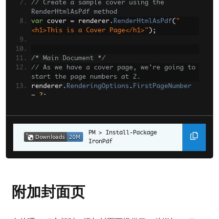
// Create a sample cover using the 
RenderHtmlAsPdf method
var
 cover 
=
 renderer
.
RenderHtmlAsPdf
(
"
<h1>This is a Cover Page</h1>"
);
/* Main Document */
// As we have a cover page, we're going to 
start the page numbers at 2.
renderer
.
RenderingOptions
.
FirstPageNumber
=
2
;
// Download from a URL & convert to PDF in 
just one line!
var
 pdf 
=
Install-Package 
IronPdf
renderer
.
RenderUrlAsPdf
(
"https://www.nuget
.org/packages/IronPdf/"
);
// Only ONE line to combine two PDFs.
pdf
.
InsertPdf
(
cover
,
附加封面页
0
).
SaveAs
(
"combined.pdf"
);