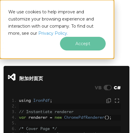
We use cookies to help improve and
customize your browsing experience and
interaction with our company. To find out
for
more, see our
Privacy Policy.
.NET
Accept
跳至页脚内容
附加封面页
VB
C#
using 
IronPdf
;
// Instantiate renderer
var
 renderer 
=
new
ChromePdfRenderer
();
/* Cover Page */