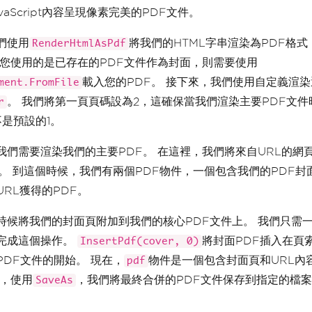
avaScript內容呈現像素完美的PDF文件。
們使用
將我們的HTML字串渲染為PDF格
RenderHtmlAsPdf
果您使用的是已存在的PDF文件作為封面，則需要使用
載入您的PDF。 接下來，我們使用自定義渲
ment.FromFile
。 我們將第一頁頁碼設為2，這確保當我們渲染主要PDF文
r
不是預設的1。
我們需要渲染我們的主要PDF。 在這裡，我們將來自URL的網
件。 到這個時候，我們有兩個PDF物件，一個包含我們的PDF封
URL獲得的PDF。
時候將我們的封面頁附加到我們的核心PDF文件上。 我們只需
完成這個操作。
將封面PDF插入在頁
InsertPdf(cover, 0)
PDF文件的開始。 現在，
物件是一個包含封面頁和URL內
pdf
後，使用
，我們將最終合併的PDF文件保存到指定的檔
SaveAs