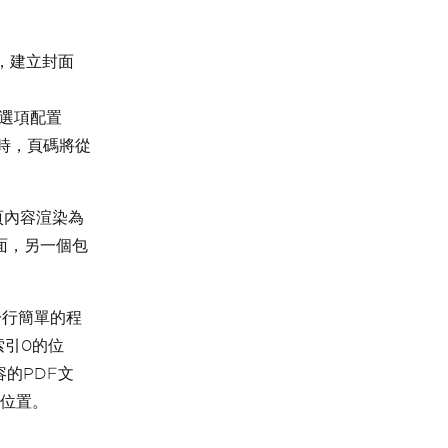
式，建立封面
染選項配置
件時，頁碼將從
頁內容渲染為
面，另一個包
一行簡單的程
索引0的位
容的PDF文
案位置。