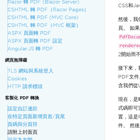
Razor 轉 PDF (Blazor Server)
CSS和J
CSHTML 轉 PDF（Razor Pages）
CSHTML 轉 PDF (MVC Core)
然後，我
CSHTML 轉 PDF（MVC 框架）
頁。 如
ASPX 頁面轉 PDF
PdfDocu
ASPX 頁面轉 PDF 設定
rendere
Angular.JS 轉 PDF
2開始而
網頁無障礙
接下來，
TLS 網站與系統登入
PDF文
Cookies
含我們從
HTTP 請求標頭
客製化 PDF 轉換
現在，是
式碼即可
設定自訂邊距
在特定頁面新增頁首/頁尾
置，這是
頁碼與分頁符
件。 然
請附上封面頁
設定為灰階