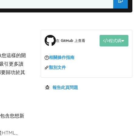
程式碼
在 GitHub 上查看
像您這樣的開
相關操作指南
吸引更多讀
類別文件
都要歸功於其
報告此頁問題
入包含您想新
HTML、