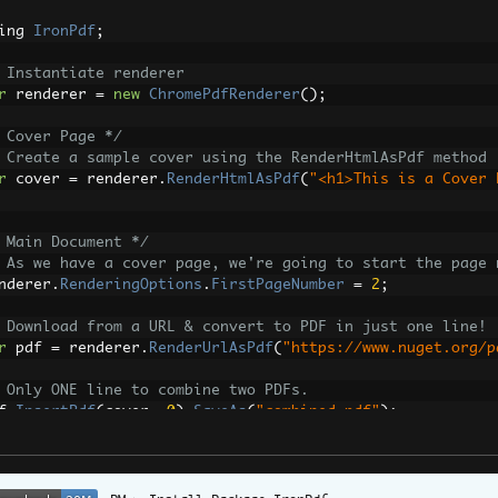
ing 
IronPdf
;
 Instantiate renderer
r
 renderer 
=
new
ChromePdfRenderer
();
 Cover Page */
 Create a sample cover using the RenderHtmlAsPdf method
r
 cover 
=
 renderer
.
RenderHtmlAsPdf
(
"<h1>This is a Cover 
 Main Document */
 As we have a cover page, we're going to start the page 
nderer
.
RenderingOptions
.
FirstPageNumber
=
2
;
 Download from a URL & convert to PDF in just one line!
r
 pdf 
=
 renderer
.
RenderUrlAsPdf
(
"https://www.nuget.org/p
 Only ONE line to combine two PDFs.
f
.
InsertPdf
(
cover
,
0
).
SaveAs
(
"combined.pdf"
);