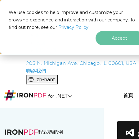
IRON
SOFTWARE
We use cookies to help improve and customize your
產品
browsing experience and interaction with our company. To
find out more, see our
企業
Privacy Policy.
解決方案
Accept
資源
關於我們
205 N. Michigan Ave. Chicago, IL 60601, USA
聯絡我們
zh-hant
首頁
.NET
for
跳至頁尾內容
程式碼範例