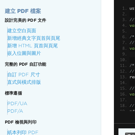
us
建立 PDF 檔案
設計完美的 PDF 文件
//
va
建立空白頁面
/*
新增經典文字頁首與頁尾
//
新增 HTML 頁首與頁尾
va
嵌入位圖與圖片
完整的 PDF 自訂功能
/*
//
自訂 PDF 尺寸
re
直式與橫式排版
//
標準遵循
va
PDF/UA
//
PDF/A
pd
PDF 檢視與列印
紙本列印 PDF