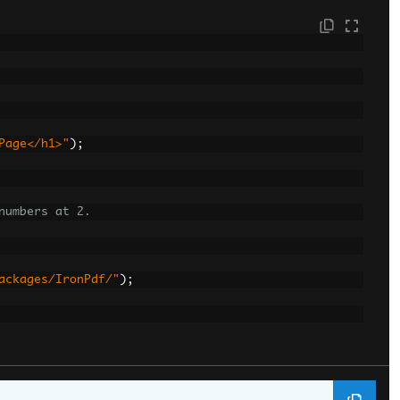
Page</h1>"
);
numbers at 2.
ackages/IronPdf/"
);