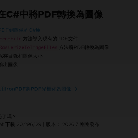
在C#中將PDF轉換為圖像
PDF到圖像的C#庫
方法導入現有的PDF文件
FromFile
方法將PDF轉換為圖像
RasterizeToImageFiles
保存目錄和圖像大小
輸出圖像
用IronPDF將PDF光柵化為圖像
始了嗎？
t 下載 20,296,129
|
版本： 2026.7 剛剛發布