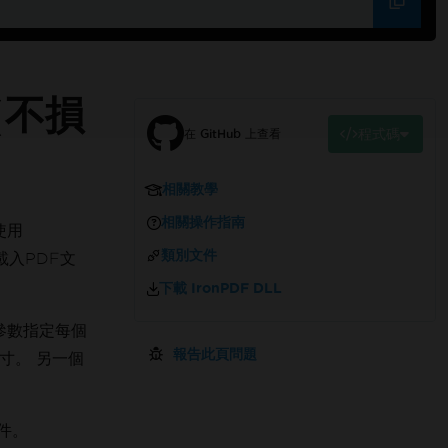
（不損
程式碼
在 GitHub 上查看
相關教學
相關操作指南
使用
類別文件
載入PDF文
下載 IronPDF DLL
參數指定每個
報告此頁問題
寸。 另一個
件。