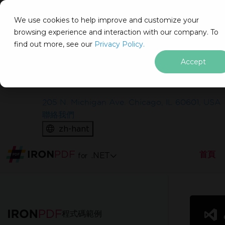
IRON
SOFTWARE
We use cookies to help improve and customize your
產品
browsing experience and interaction with our company. To
find out more, see our
企業
Privacy Policy.
解決方案
Accept
免費開始
資源
關於我們
無需信用卡
205 N. Michigan Ave. Chicago, IL 60601, USA
在實際環境中測試
聯絡我們
zh-hant
在生產環境中測試而不帶水印。
適用於您所需的任何地方。
首頁
.NET
for
功能完善的產品
跳至頁尾內容
獲得 30 天完整功能產品。
程式碼範例
幾分鐘內即可運行。