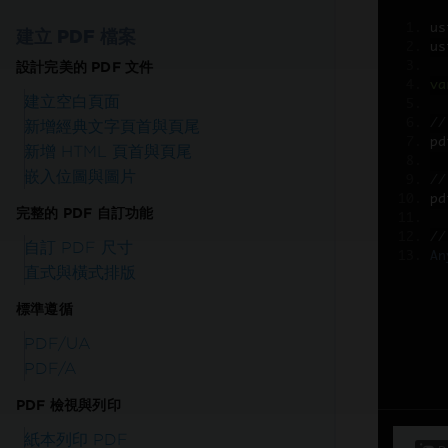
us
建立 PDF 檔案
us
24/5 技術支援
設計完美的 PDF 文件
va
建立空白頁面
在您的產品試用期間全面訪問我們的支援技術團隊
//
新增經典文字頁首與頁尾
pd
新增 HTML 頁首與頁尾
嵌入位圖與圖片
//
pd
完整的 PDF 自訂功能
24/5在線
//
自訂 PDF 尺寸
An
需要協助嗎？
我們的銷售團隊很樂意為您效勞。
直式與橫式排版
試用Enterprise版
標準遵循
PDF/UA
PDF/A
PDF 檢視與列印
紙本列印 PDF