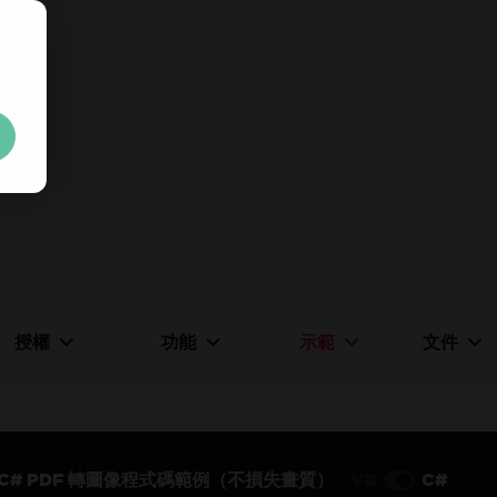
立即免費取得
30 天試用金
無任何限制。100% 解鎖。無需信用卡。
Your trial license wil
授權
功能
示範
文件
C# PDF 轉圖像程式碼範例（不損失畫質）
VB
C#
無需信用卡或建立帳號
無任何限制。100% 解鎖。無需