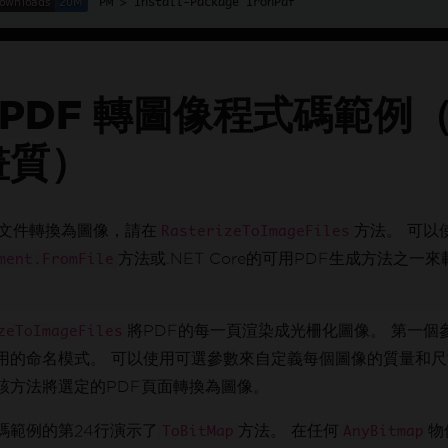
Install-Package IronPdf
 PDF 轉圖像程式碼範例
畫質）
F文件轉換為圖像，請在
方法。 可以
RasterizeToImageFiles
方法或.NET Core的可用PDF生成方法之一來
ment.FromFile
將PDF的每一頁渲染成光柵化圖像。 第一個
zeToImageFiles
用的命名模式。 可以使用可選參數來自定義每個圖像的質量和尺
該方法將選定的PDF頁面轉換為圖像。
碼範例的第24行演示了
方法。 在任何
物
ToBitMap
AnyBitmap