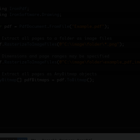
ing 
IronPdf
;
ing 
IronSoftware
.
Drawing
;
r
 pdf 
=
PdfDocument
.
FromFile
(
"Example.pdf"
);
 Extract all pages to a folder as image files
f
.
RasterizeToImageFiles
(
@"C:\image\folder\*.png"
);
 Dimensions and page ranges may be specified
f
.
RasterizeToImageFiles
(
@"C:\image\folder\example_pdf_im
 Extract all pages as AnyBitmap objects
yBitmap
[]
 pdfBitmaps 
=
 pdf
.
ToBitmap
();
加入數百萬已嘗試 IronPD