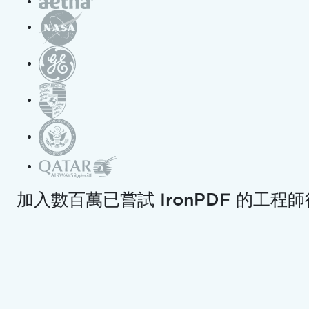
方
面
很
好。
IronPDF
專
為
PDF
渲
加入數百萬已嘗試 IronPDF 的工程
染
而
構
建。
如
果