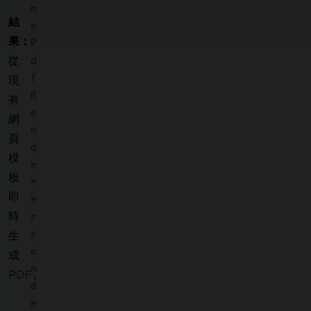
m
結
e
果：
P
從
d
f
現
R
有
e
網
n
頁
d
模
e
板
r
即
e
時
r
r
生
e
成
n
PDF。
d
e