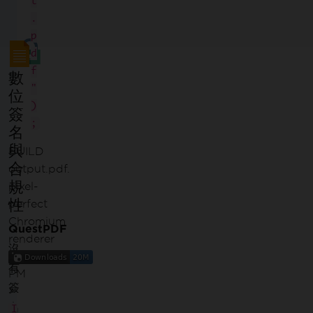
t
.
p
d
f
數
"
位
)
簽
;
名
與
BUILD
合
output.pdf
.
規
pixel-
性
perfect
Chromium
QuestPDF
renderer
沒
有
PM
簽
>
名
I