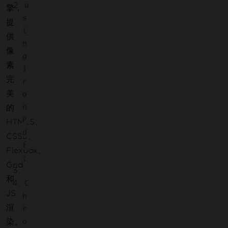
u
擎，
s
提
i
供
n
像
g
素
I
完
r
美
o
n
的
P
HTML5、
d
CSS3、
f
Flexbox、
;
Grid
和
C
JS
h
渲
r
染。
o