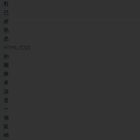
對
已
經
熟
悉
HTML/CSS
的
團
隊
來
說
是
一
個
陡
峭