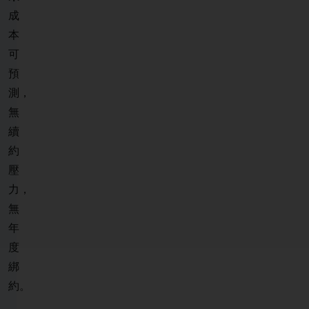
成
本
可
預
測，
無
續
約
壓
力，
無
年
度
綁
約。