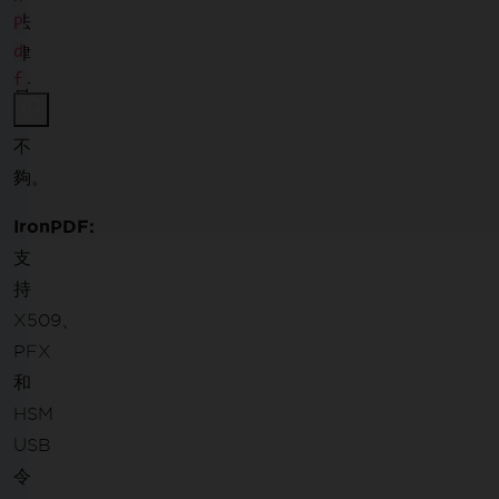
法
P
d
律
f
合
約
不
夠。
IronPDF:
支
持
X509、
PFX
和
HSM
USB
令