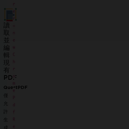
r
e
r
讀
=
取
n
並
e
編
w
輯
C
現
h
有
r
o
PDF
m
QuestPDF
e
僅
P
允
d
許
f
R
生
e
成