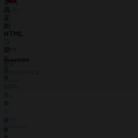
用
真
IronPDF
正
免
的
費
HTML
版
渲
染
HTML
to
QuestPDF
PDF
沒
PROGRAM.CS
有
Online
HTML
Demo
引
See
All
擎
70
-
Code
模
Examples
板
必