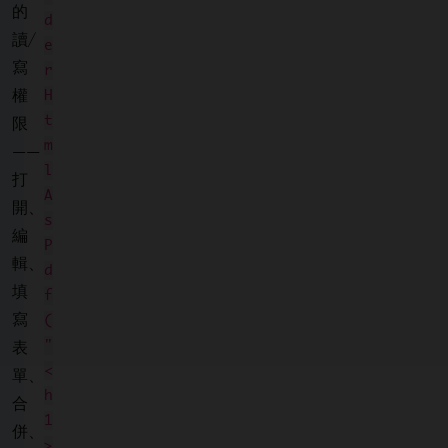
的
d
讀/
e
寫
r
權
H
t
限
m
——
l
打
A
開、
s
編
P
輯、
d
填
f
寫
(
"
表
<
單、
h
合
1
併、
>