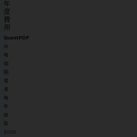
年
度
費
用
QuestPDF
向
每
個
開
發
者
每
年
收
取
$699