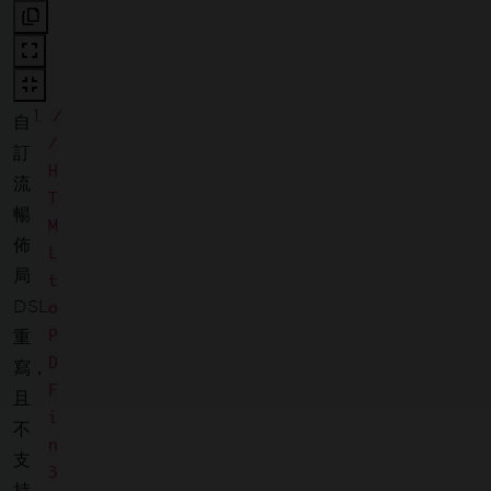
須
使
用
/
自
/
訂
H
流
T
暢
M
佈
L
局
t
DSL
o
P
重
D
寫，
F
且
i
不
n
支
3
持