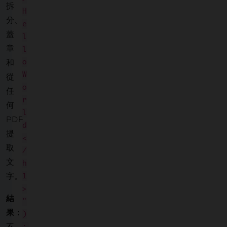
拆
H
分、
e
蓋
l
章
l
o
和
W
從
o
任
r
何
l
PDF
d
提
<
取
/
文
h
字。
1
>
結
"
果：
)
不
;