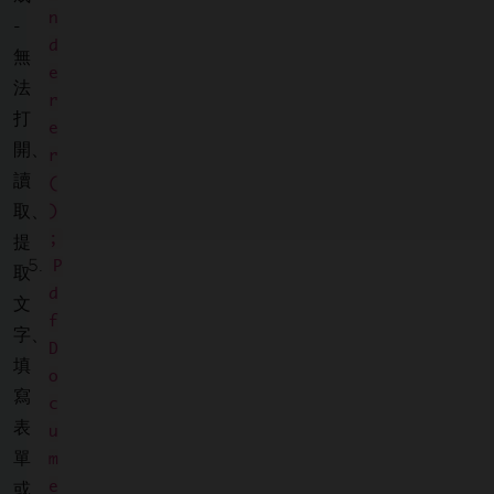
n
-
d
無
e
法
r
打
e
開、
r
讀
(
取、
)
;
提
P
取
d
文
f
字、
D
填
o
寫
c
表
u
單
m
e
或