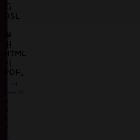
局
DSL
加入數百萬已嘗試 IronPDF 的工程
-
轉
用
HTML
到
PDF。
using
IronPDF
像
素
完
美
地