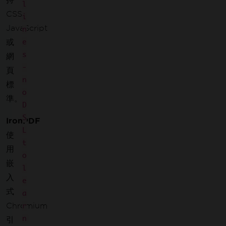
l
CSS、
i
JavaScript
n
或
e
s
網
-
頁
n
標
o
準。
D
S
IronPDF
L
使
t
用
o
嵌
l
入
e
式
a
Chromium
r
n
引