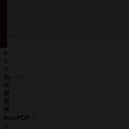
渲
染
任
何
HTML
模
板。
告
別
為
QuestPDF
什
的
麼
自
選
訂
擇
佈
IronPDF？
局
引
以