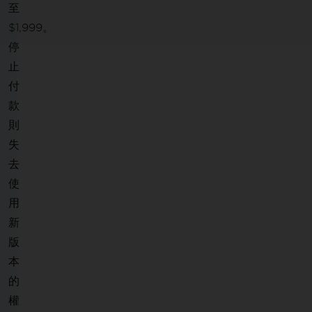
至
$1,999。
停
止
付
款
則
失
去
使
用
新
版
本
的
權