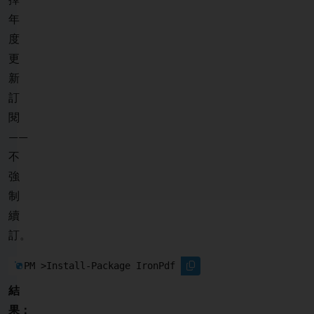
年
度
更
新
訂
閱
——
不
強
制
續
訂。
PM >
Install-Package IronPdf
結
果：