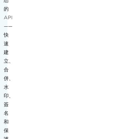
悉
的
API
——
快
速
建
立、
合
併、
水
印、
簽
名
和
保