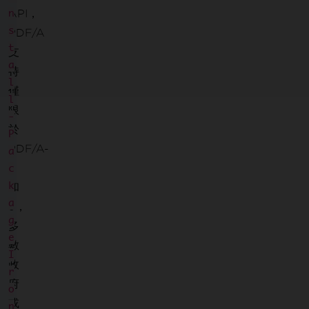
API，
n
s
PDF/A
t
支
a
持
l
僅
l
限
-
於
P
PDF/A-
a
2
c
k
和
a
3，
g
多
e
數
I
政
r
府
o
或
n