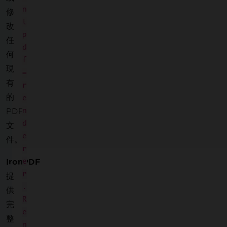
n
修
t
改
p
任
d
何
f
現
=
有
r
的
e
n
PDF
d
文
e
件。
r
e
IronPDF
r
提
.
供
R
完
e
整
n