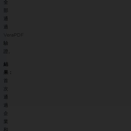
全
部
通
過
VeraPDF
驗
證。
結
果：
首
次
通
過
企
業
和