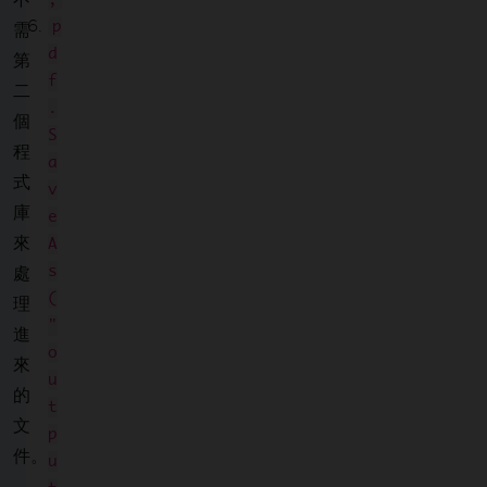
p
需
d
第
f
二
.
個
S
程
a
式
v
庫
e
來
A
s
處
(
理
"
進
o
來
u
的
t
文
p
件。
u