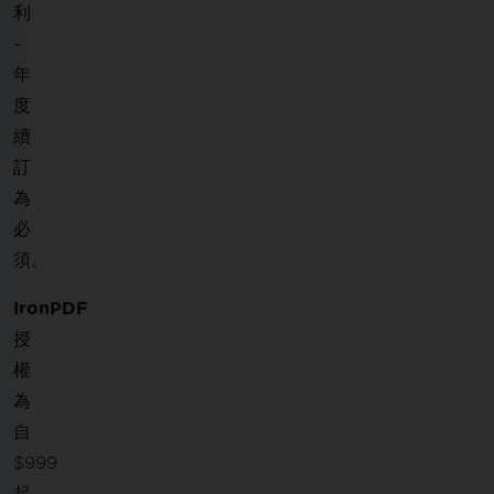
利
-
年
度
續
訂
為
必
須。
IronPDF
授
權
為
自
$999
起