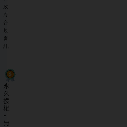
政
府
合
規
審
計。
永
久
授
權
-
無