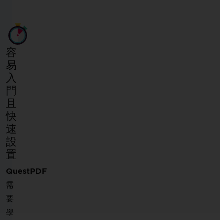
容
易
入
門
且
快
速
設
置
QuestPDF
需
要
學