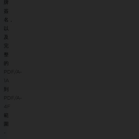
牌
簽
名，
以
及
完
整
的
PDF/A-
1A
到
PDF/A-
4F
範
圍
-