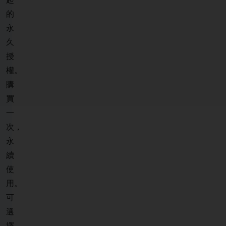
的
永
久
授
權。
購
買
一
次，
永
續
使
用。
可
選
擇