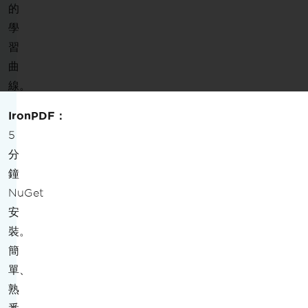
的
學
習
曲
線。
IronPDF：
5
分
鐘
NuGet
安
裝。
簡
單、
熟