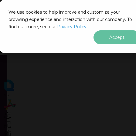
We use cookies to help improve and customize your
browsing experience and interaction with our company. To
find out more, see our
Privacy Policy.
for
立即免費取得
30 天試用金鑰
。
.NET
Accept
無任何限制。100% 解鎖。無需信用卡。
跳至頁尾內容
無需信用卡或建立帳號
無任何限制。100% 解鎖。無需信
vs
忘
記
佈