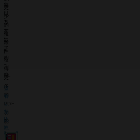
擎
更
以
少
及
的
其
複
缺
雜
乏
性
的
獲
功
得
能。
更
多
查
的
看
PDF
完
整
功
比
能
較
試