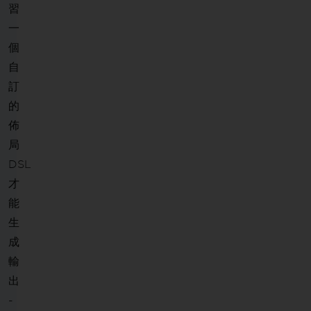
習
一
個
自
訂
的
佈
局
DSL
才
能
生
成
輸
出
-