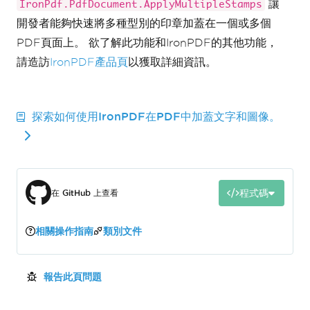
讓
IronPdf.PdfDocument.ApplyMultipleStamps
ImageStamper
 imageStamper 
=
new
開發者能夠快速將多種型別的印章加蓋在一個或多個
ImageStamper
(
filepath
)
{
PDF頁面上。 欲了解此功能和IronPDF的其他功能，
VerticalAlignment
=
請造訪
IronPDF產品頁
以獲取詳細資訊。
VerticalAlignment
.
Top
,
MinWidth
=
new
Length
(
20
),
MinHeight
=
new
Length
(
20
),
};
探索如何使用IronPDF在PDF中加蓋文字和圖像。
// Use BarcodeStamper to stamp QR 
code/Barcode onto pdf
BarcodeStamper
 barcodeStamper 
=
new
BarcodeStamper
(
"IronPDF"
,
BarcodeEncoding
.
Code128
)
程式碼
在 GitHub 上查看
{
Height
=
75
,
VerticalAlignment
=
相關操作指南
類別文件
VerticalAlignment
.
Bottom
,
HorizontalAlignment
=
HorizontalAlignment
.
Left
,
};
報告此頁問題
Stamper
[]
 stamps 
=
{
 htmlStamper
,