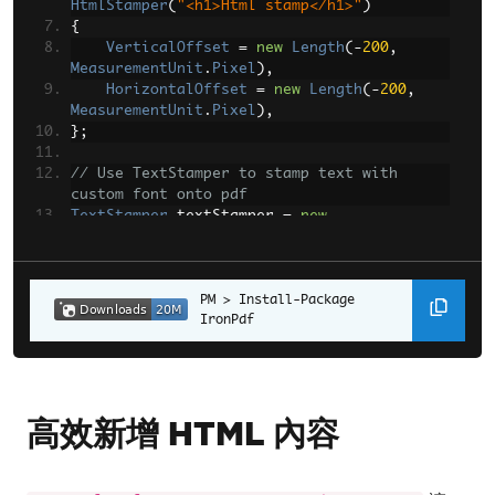
HtmlStamper
(
"<h1>Html stamp</h1>"
)
{
VerticalOffset
=
new
Length
(-
200
,
MeasurementUnit
.
Pixel
),
HorizontalOffset
=
new
Length
(-
200
,
MeasurementUnit
.
Pixel
),
};
// Use TextStamper to stamp text with 
custom font onto pdf
TextStamper
 textStamper 
=
new
TextStamper
(
"Hello World! Stamp One 
Here!"
)
{
FontFamily
=
"Bungee Spice"
Install-Package 
,
IronPdf
UseGoogleFont
=
true
,
FontSize
=
30
,
};
// Use ImageStamper to stamp images onto 
高效新增 HTML 內容
pdf
Uri
 filepath 
=
new
Uri
(
@"C:\assets\logo.png"
);
// absolute 
path or URL