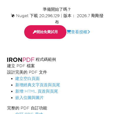
textStamper
,
 imageStamper
,
 barcodeStamper 
};
準備開始了嗎？
Nuget 下載 20,296,129
var
 pdf 
=
|
版本： 2026.7 剛剛發
PdfDocument
.
FromFile
(
"Unstamped.pdf"
);
布
pdf
.
ApplyMultipleStamps
(
stamps
);
pdf
.
SaveAs
(
"Stamped.pdf"
);
查看授權
開始免費試用
程式碼範例
建立 PDF 檔案
設計完美的 PDF 文件
建立空白頁面
新增經典文字頁首與頁尾
新增 HTML 頁首與頁尾
嵌入位圖與圖片
完整的 PDF 自訂功能