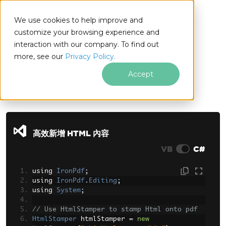
We use cookies to help improve and
customize your browsing experience and
interaction with our company. To find out
for
more, see our
Privacy Policy.
.NET
Accept
跳至頁尾內容
高效新增 HTML 內容
VB
C#
using 
IronPdf
;
using 
IronPdf
.
Editing
;
using 
System
;
// Use HtmlStamper to stamp Html onto pdf
HtmlStamper
 htmlStamper 
=
new