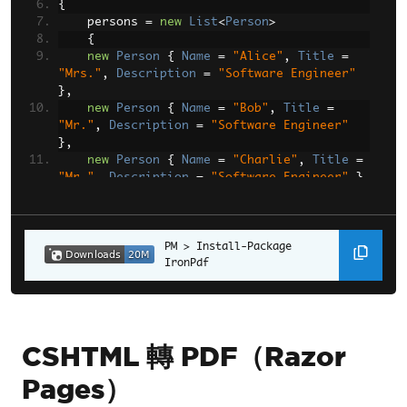
{
    persons 
=
new
List
<
Person
>
{
new
Person
{
Name
=
"Alice"
,
Title
=
"Mrs."
,
Description
=
"Software Engineer"
},
new
Person
{
Name
=
"Bob"
,
Title
=
"Mr."
,
Description
=
"Software Engineer"
},
new
Person
{
Name
=
"Charlie"
,
Title
=
"Mr."
,
Description
=
"Software Engineer"
}
};
ViewData
[
"personList"
]
=
 persons
;
Install-Package 
IronPdf
ChromePdfRenderer
 renderer 
=
new
ChromePdfRenderer
();
// Render Razor Page to PDF document
PdfDocument
 pdf 
=
CSHTML 轉 PDF（Razor
renderer
.
RenderRazorToPdf
(
this
);
Pages）
Response
.
Headers
.
Add
(
"Content-
Disposition"
,
"inline"
);