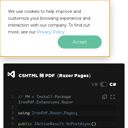
We use cookies to help improve and
customize your browsing experience and
interaction with our company. To find out
for
more, see our
Privacy Policy.
.NET
Accept
跳至頁尾內容
CSHTML 轉 PDF（Razor Pages）
VB
C#
// PM > Install-Package 
IronPdf.Extensions.Razor
using 
IronPdf
.
Razor
.
Pages
;
public
IActionResult
OnPostAsync
()