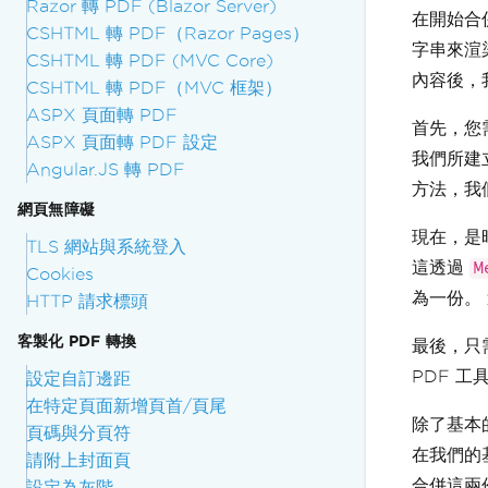
Razor 轉 PDF (Blazor Server)
在開始合
CSHTML 轉 PDF（Razor Pages）
字串來渲染
CSHTML 轉 PDF (MVC Core)
內容後，
CSHTML 轉 PDF（MVC 框架）
ASPX 頁面轉 PDF
首先，您
ASPX 頁面轉 PDF 設定
我們所建立
Angular.JS 轉 PDF
方法，我們
網頁無障礙
現在，是
TLS 網站與系統登入
這透過
M
Cookies
為一份。 
HTTP 請求標頭
客製化 PDF 轉換
最後，只需
PDF 工
設定自訂邊距
在特定頁面新增頁首/頁尾
除了基本的
頁碼與分頁符
在我們的
請附上封面頁
合併這兩
設定為灰階