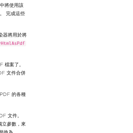
例中將使用該
。 完成這些
染器將用於將
rHtmlAsPdf
F 檔案了。
F 文件合併
。
PDF 的各種
DF 文件。
獨立參數，來
替換為