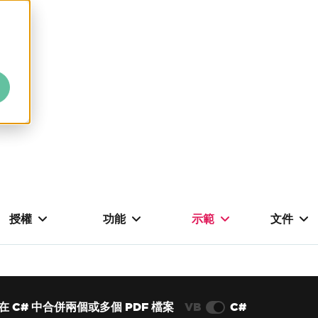
授權
功能
示範
文件
在 C# 中合併兩個或多個 PDF 檔案
VB
C#