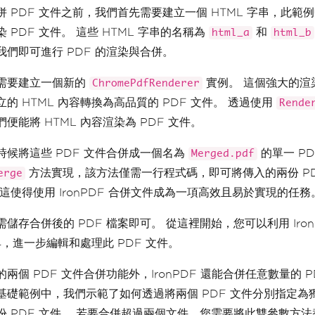
併 PDF 文件之前，我們首先需要建立一個 HTML 字串，此範
 PDF 文件。 這些 HTML 字串的名稱為
和
html_a
html_b
我們即可進行 PDF 的渲染與合併。
需要建立一個新的
實例。 這個強大的渲
ChromePdfRenderer
的 HTML 內容轉換為高品質的 PDF 文件。 透過使用
Rende
便能將 HTML 內容渲染為 PDF 文件。
時候將這些 PDF 文件合併成一個名為
的單一 PD
Merged.pdf
方法實現，該方法僅需一行程式碼，即可將傳入的兩份 PD
erge
這使得使用 IronPDF 合併文件成為一項高效且易於實現的任務
儲存合併後的 PDF 檔案即可。 從這裡開始，您可以利用 Iron
具，進一步編輯和處理此 PDF 文件。
兩個 PDF 文件合併功能外，IronPDF 還能合併任意數量的 P
基礎範例中，我們示範了如何透過將兩個 PDF 文件分別指定為
份 PDF 文件。 若要合併超過兩個文件，您需要將此雙參數方法