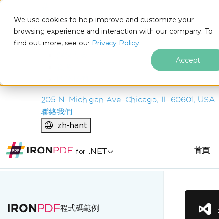
IRON
SOFTWARE
We use cookies to help improve and customize your
產品
browsing experience and interaction with our company. To
find out more, see our
企業
Privacy Policy.
解決方案
Accept
資源
關於我們
205 N. Michigan Ave. Chicago, IL 60601, USA
聯絡我們
zh-hant
首頁
.NET
for
跳至頁尾內容
程式碼範例