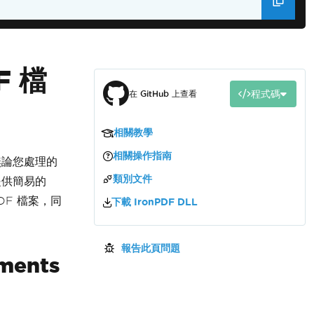
F 檔
程式碼
在 GitHub 上查看
相關教學
相關操作指南
 無論您處理的
類別文件
皆提供簡易的
DF 檔案，同
下載 IronPDF DLL
報告此頁問題
uments