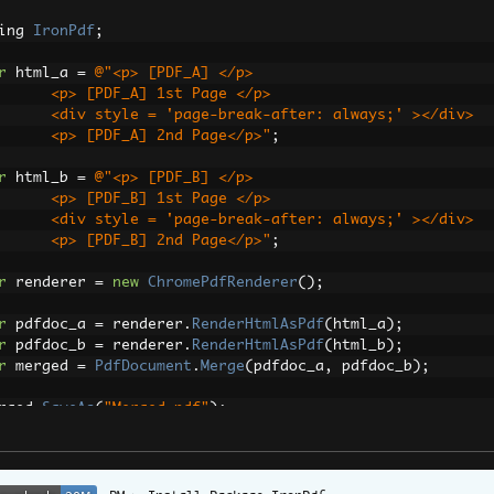
ing 
IronPdf
;
r
 html_a 
=
@"<p> [PDF_A] </p>
        <p> [PDF_A] 1st Page </p>
        <div style = 'page-break-after: always;' ></div>
        <p> [PDF_A] 2nd Page</p>"
;
r
 html_b 
=
@"<p> [PDF_B] </p>
        <p> [PDF_B] 1st Page </p>
        <div style = 'page-break-after: always;' ></div>
        <p> [PDF_B] 2nd Page</p>"
;
r
 renderer 
=
new
ChromePdfRenderer
();
r
 pdfdoc_a 
=
 renderer
.
RenderHtmlAsPdf
(
html_a
);
r
 pdfdoc_b 
=
 renderer
.
RenderHtmlAsPdf
(
html_b
);
r
 merged 
=
PdfDocument
.
Merge
(
pdfdoc_a
,
 pdfdoc_b
);
rged
.
SaveAs
(
"Merged.pdf"
);