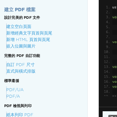
us
建立 PDF 檔案
設計完美的 PDF 文件
va
建立空白頁面
新增經典文字頁首與頁尾
新增 HTML 頁首與頁尾
va
嵌入位圖與圖片
完整的 PDF 自訂功能
自訂 PDF 尺寸
va
直式與橫式排版
va
標準遵循
va
va
PDF/UA
PDF/A
me
PDF 檢視與列印
紙本列印 PDF