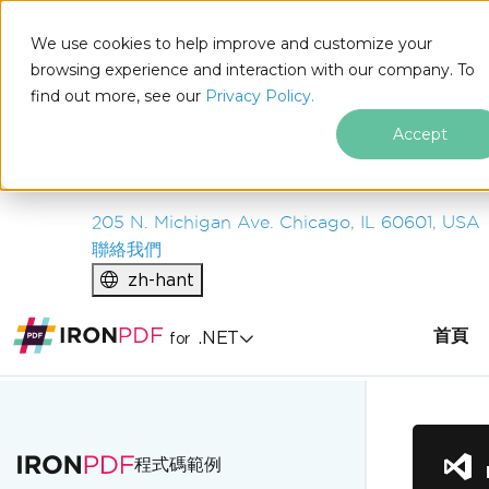
IRON
SOFTWARE
We use cookies to help improve and customize your
產品
browsing experience and interaction with our company. To
find out more, see our
企業
Privacy Policy.
解決方案
Accept
資源
關於我們
205 N. Michigan Ave. Chicago, IL 60601, USA
聯絡我們
zh-hant
首頁
.NET
for
跳至頁尾內容
程式碼範例