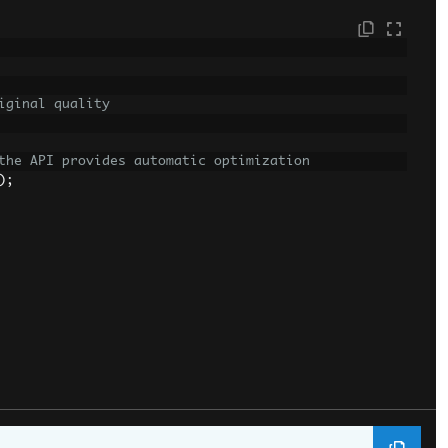
iginal quality
the API provides automatic optimization
);