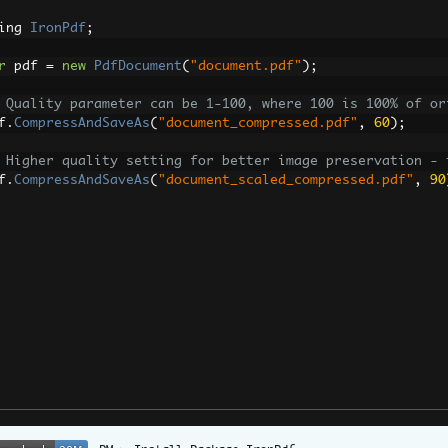
ing 
IronPdf
;
r
 pdf 
=
new
PdfDocument
(
"document.pdf"
);
 Quality parameter can be 1-100, where 100 is 100% of or
f
.
CompressAndSaveAs
(
"document_compressed.pdf"
,
60
);
 Higher quality setting for better image preservation - 
f
.
CompressAndSaveAs
(
"document_scaled_compressed.pdf"
,
90