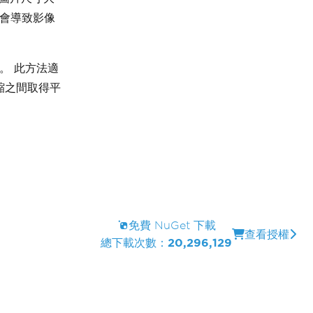
能會導致影像
。 此方法適
縮之間取得平
免費 NuGet 下載
查看授權
總下載次數：
20,296,129