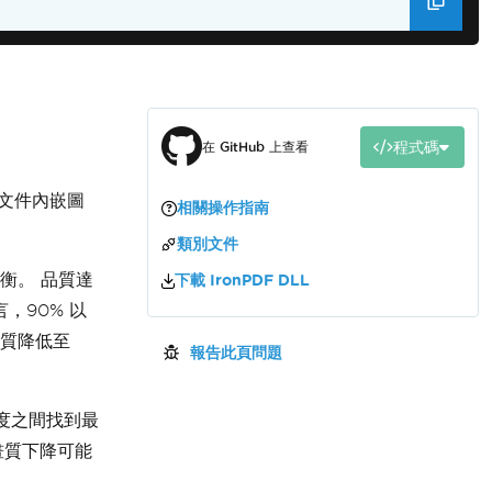
程式碼
在 GitHub 上查看
文件內嵌圖
相關操作指南
類別文件
衡。 品質達
下載 IronPDF DLL
，90% 以
品質降低至
報告此頁問題
度之間找到最
畫質下降可能