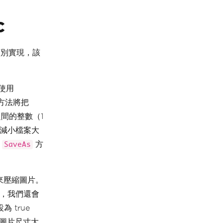
C
別實現，該
使用
方法將把
之間的整數（1
可減小檔案大
用
方
SaveAs
來壓縮圖片。
外，我們還會
 true
若圖片尺寸大