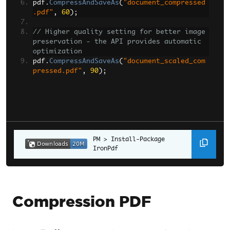
pdf
.
CompressAndSaveAs
(
"document_compressed
.pdf"
,
60
);
// Higher quality setting for better image 
preservation - the API provides automatic 
optimization
pdf
.
CompressAndSaveAs
(
"document_scaled_com
pressed.pdf"
,
90
);
Install-Package 
IronPdf
Compression PDF