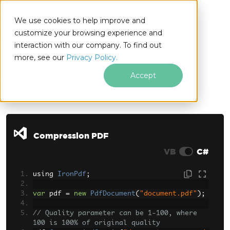
We use cookies to help improve and
customize your browsing experience and
interaction with our company. To find out
for
more, see our
Privacy Policy.
.NET
Accept
Passer au contenu du pied de page
Compression PDF
VB
C#
using 
IronPdf
;
var
 pdf 
=
new
PdfDocument
(
"document.pdf"
);
// Quality parameter can be 1-100, where 
100 is 100% of original quality