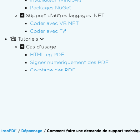
Packages NuGet
Support d'autres langages .NET
Coder avec VB.NET
Coder avec F#
Tutoriels
Cas d'usage
HTML en PDF
Signer numériquement des PDF
Cryptage des PDF
Rédaction de PDF
Traitement PDF par lots
Traitement PDF
Formulaires PDF
Rapport PDF
Traitement des factures
Archivage PDF/A
IronPDF
Dépannage
Comment faire une demande de support techniq
Accessibilité des fichiers PDF (PDF/UA)