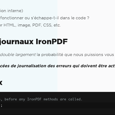
ion interne)
fonctionner ou s'échappe-t-il dans le code ?
er HTML, image, PDF, CSS, etc.
 journaux IronPDF
double largement
la probabilité que nous puissions vous 
es de journalisation des erreurs qui doivent être act
PDF
x
e, before any IronPDF methods are called.
"
;