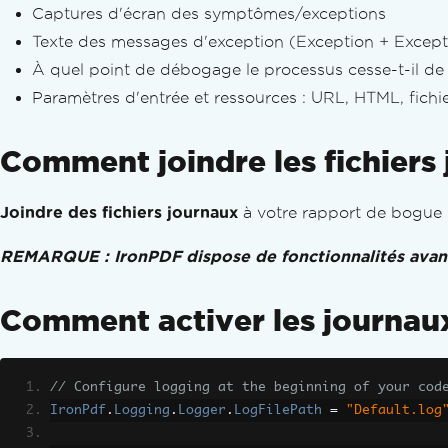
Linéariser des PDFs
Captures d'écran des symptômes/exceptions
Conversion PDF sur mesure
Texte des messages d'exception (Exception + Except
Options de rendu
À quel point de débogage le processus cesse-t-il de 
Définir des marges personnalisées
Paramètres d'entrée et ressources : URL, HTML, fichi
Grayscale
Affiner la disposition du PDF
Comment joindre les fichiers
Ajouter une table des matières
Sauts de page
S'adapter au papier et zoom
Joindre des fichiers journaux
à votre rapport de bogue
Modifier des PDFs
REMARQUE : IronPDF dispose de fonctionnalités avancé
Modifier les objets PDF
Objet DOM PDF
Enregistrer et exporter des documents 
Comment activer les journau
Charger des PDF depuis la mémoire
Exporter des PDF en mémoire
Modifier le texte du document
// Configure logging at the beginning of your cod
Analyser des PDF en C#
IronPdf
.
Logging
.
Logger
.
LogFilePath
=
"Default.log
Extraire texte et images