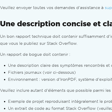
Convertir XML en PDF
Veuillez envoyer toutes vos demandes d'assistance à
PDF vers HTML
sup
PDF to SVG
Page web dynamique vers PDFs
Une description concise et c
PDF à partir de pages ASPX
XAML en PDF (MAUI)
Un bon rapport technique doit contenir suffisamment d'i
Générer des rapports PDF
que vous le publiez sur Stack Overflow.
Créer des PDF sur les serveurs Blazor
Razor en PDF (Blazor Server)
Un rapport de bogue doit contenir :
CSHTML en PDF (Pages Razor)
CSHTML en PDF (MVC Core)
Une description claire des symptômes rencontrés et 
CSHTML en PDF (Framework MVC)
Fichiers journaux (voir ci-dessous)
CSHTML en PDF (de manière silencieuse
Environnement : version d'IronPDF, système d'exploit
Accessibilité Web
Connexions TLS site web et système
Veuillez inclure autant d'éléments que possible parmi les 
Cookies
Exemple de projet reproduisant intégralement le pro
En-tête de requête HTTP
Configuration du proxy
Un extrait de code au format Stack Overflow (veuille