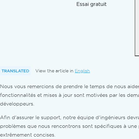
Orientation et rotation
Essai gratuit
Taille de papier personnalisée
Conformité aux normes
Exporter des documents au format PDF
Exporter des documents au format PDF
Exporter différentes versions PDF
Convertir des PDFs
Conversion PDF polyvalente
PDF à partir d'une chaîne HTML
PDF à partir d'un fichier HTML
TRANSLATED
View the article in
English
PDF à partir d'un élément HTML
Nous vous remercions de prendre le temps de nous aider 
PDF à partir d'un fichier ZIP HTML
PDF à partir d'une URL
fonctionnalités et mises à jour sont motivées par les de
Image en PDF
développeurs.
Image de PDF
Afin d'assurer le support, notre équipe d'ingénieurs dev
Convertir DOCX en PDF
Convertir RTF en PDF
problèmes que nous rencontrons sont spécifiques à une p
Convertir MD en PDF
extrêmement concises.