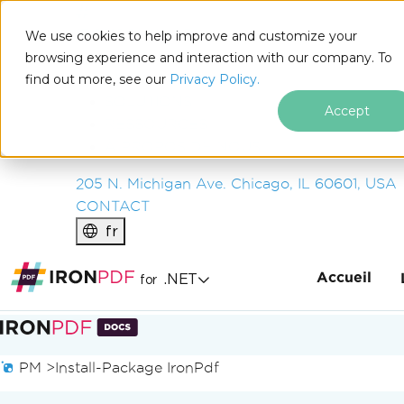
IRON
SOFTWARE
We use cookies to help improve and customize your
PRODUITS
browsing experience and interaction with our company. To
find out more, see our
ENTREPRISE
Privacy Policy.
SOLUTIONS
Accept
RESSOURCES
À PROPOS DE NOUS
205 N. Michigan Ave. Chicago, IL 60601, USA
CONTACT
fr
Accueil
.NET
for
Passer au contenu du pied de page
PM >
Install-Package IronPdf