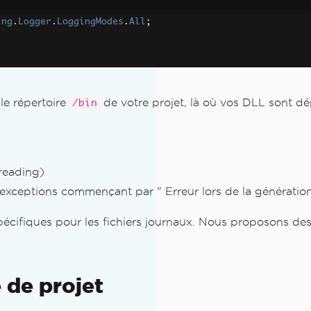
ing
.
Logger
.
LoggingModes
.
All
;
le répertoire
de votre projet, là où vos DLL sont dé
/bin
reading)
xceptions commençant par " Erreur lors de la génération 
cifiques pour les fichiers journaux. Nous proposons des 
 PDF
de projet